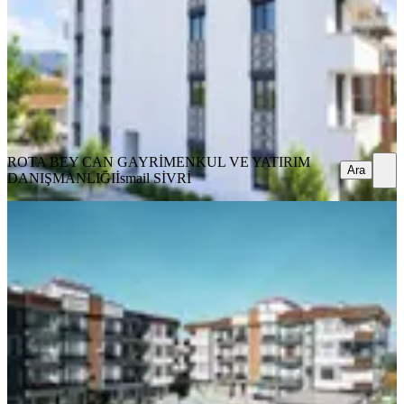
1+1
·
55 m²
·
1. Kat
·
08.08.2026
2.950.000 ₺
ROTA BEY CAN GAYRİMENKUL VE YATIRIM
DANIŞMANLIĞI
İsmail SİVRİ
Ara
ROTA BEY CAN GAYRİMENKUL VE YATIRIM
Ara
DANIŞMANLIĞI
İsmail SİVRİ
SIFIR BİNA
Rota'dan | Havuzlu Sitede | Sıfır Bina
| Satılık 2+1 Daire
Ayvalık, Altınova Mahallesi
2+1
·
85 m²
·
Yüksek giriş
·
03.08.2026
4.650.000 ₺
ROTA BEY CAN GAYRİMENKUL VE YATIRIM