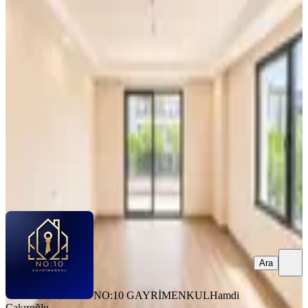
Konumda, Cadde Üstü, Ara Kat, 130
M², 3+1 Kapalı Mutfak Fırsat Satılık
Ayvalık, Altınova Mahallesi
3+1
·
130 m²
·
4. Kat
·
05.08.2026
6.300.000 ₺
NO:10 GAYRİMENKUL
Hamdi Çakıroğlu
Ara
Ara
NO:10 GAYRİMENKUL
Hamdi
Çakıroğlu