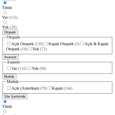
Tümü
Var
(
155
)
Yok
(
20
)
Otopark
Otopark
Açık Otopark
(
129
)
Kapalı Otopark
(
3
)
Açık & Kapalı
Otopark
(
18
)
Yok
(
72
)
Asansör
Asansör
Var
(
132
)
Yok
(
90
)
Mutfak
Mutfak
Açık (Amerikan)
(
78
)
Kapalı
(
144
)
Site İçerisinde
Tümü