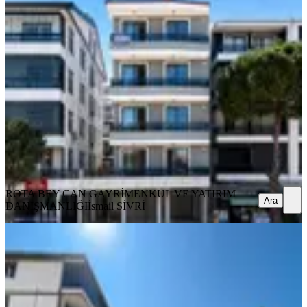
Rota'dan | 3+1 | Ultra Lüx | Cadde
Üzerinde | Geniş Ferah Daire
Ayvalık, Altınova Mahallesi
3+1
·
120 m²
·
5. Kat
·
08.08.2026
6.150.000 ₺
ROTA BEY CAN GAYRİMENKUL VE YATIRIM
DANIŞMANLIĞI
İsmail SİVRİ
Ara
ROTA BEY CAN GAYRİMENKUL VE YATIRIM
Ara
DANIŞMANLIĞI
İsmail SİVRİ
YENİ
Dağlı !gayrimenkul'den|sahil Yolu|
üzeri|2+1|fırsat|daire
Ayvalık, Altınova Mahallesi