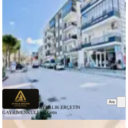
YENİ
Ayvalık Altınova Deniz Manzaralı 3+1
Acık Ferah Daire
Ayvalık, Altınova Mahallesi
3+1
·
130 m²
·
4. Kat
·
05.08.2026
5.500.000 ₺
AYVALIK ERÇETİN GAYRİMENKUL
Ersel Çetin
Ara
Ara
AYVALIK ERÇETİN
GAYRİMENKUL
Ersel Çetin
YENİ
No:10 Gayrimenkul’den Merkezi