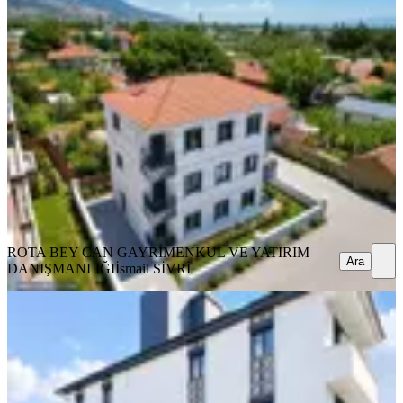
Rota'dan |ara Kat | Sıfır 1+1 | Kaçmaz
Fırsat Ferah Daire
Ayvalık, Altınova Mahallesi
1+1
·
50 m²
·
2. Kat
·
08.08.2026
3.300.000 ₺
ROTA BEY CAN GAYRİMENKUL VE YATIRIM
DANIŞMANLIĞI
İsmail SİVRİ
Ara
ROTA BEY CAN GAYRİMENKUL VE YATIRIM
Ara
DANIŞMANLIĞI
İsmail SİVRİ
SIFIR BİNA
Rota'dan | Bu Fiyata Böyle 1+1
Bulmak Çok Zor | Yatırıma Uygun
Ayvalık, Altınova Mahallesi