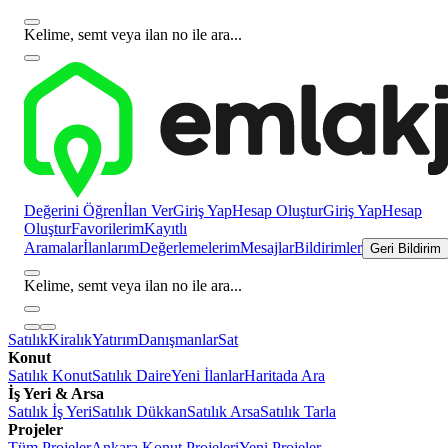
Kelime, semt veya ilan no ile ara...
Değerini Öğren
İlan Ver
Giriş Yap
Hesap Oluştur
Giriş Yap
Hesap
Oluştur
Favorilerim
Kayıtlı
Aramalar
İlanlarım
Değerlemelerim
Mesajlar
Bildirimler
Geri Bildirim
Kelime, semt veya ilan no ile ara...
Satılık
Kiralık
Yatırım
Danışmanlar
Sat
Konut
Satılık Konut
Satılık Daire
Yeni İlanlar
Haritada Ara
İş Yeri & Arsa
Satılık İş Yeri
Satılık Dükkan
Satılık Arsa
Satılık Tarla
Projeler
Tüm Projeler
Ankara Konut Projeleri
Yeni Projeler