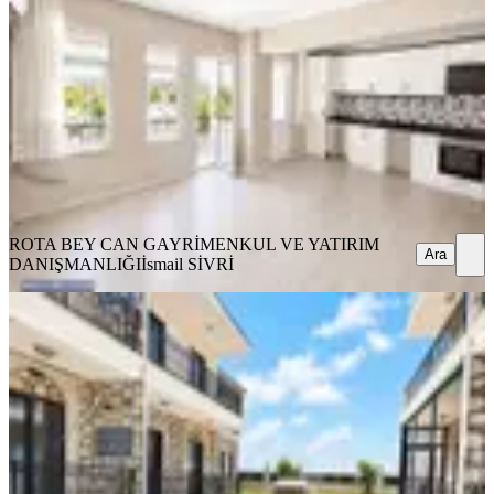
Ayvalık, Altınova Mahallesi
3+1
·
93 m²
·
3. Kat
·
03.08.2026
3.400.000 ₺
ROTA BEY CAN GAYRİMENKUL VE YATIRIM
DANIŞMANLIĞI
İsmail SİVRİ
Ara
ROTA BEY CAN GAYRİMENKUL VE YATIRIM
Ara
DANIŞMANLIĞI
İsmail SİVRİ
Rotadan | Siberlife Sitesinde|
Güvenlikli|havuzlu|ultra Lüx 1+1
Ayvalık, Altınova Mahallesi
1+1
·
57 m²
·
Bahçe katı
·
03.08.2026
6.500.000 ₺