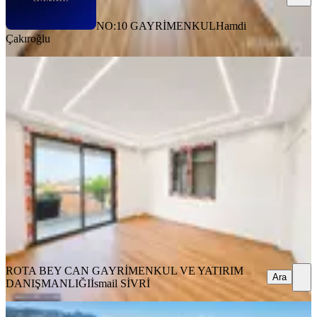
NO:10 GAYRİMENKUL
Hamdi
Çakıroğlu
SIFIR BİNA
Rota'dan | Merkezi Konum | 2+1
|kapalı Mutfak | Lüks Daire
Ayvalık, Altınova Mahallesi
2+1
·
105 m²
·
Yüksek giriş
·
08.08.2026
4.950.000 ₺
ROTA BEY CAN GAYRİMENKUL VE YATIRIM
DANIŞMANLIĞI
İsmail SİVRİ
Ara
ROTA BEY CAN GAYRİMENKUL VE YATIRIM
Ara
DANIŞMANLIĞI
İsmail SİVRİ
SIFIR BİNA