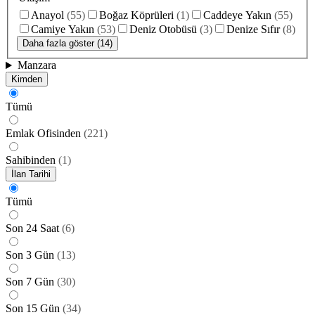
Anayol
(
55
)
Boğaz Köprüleri
(
1
)
Caddeye Yakın
(
55
)
Camiye Yakın
(
53
)
Deniz Otobüsü
(
3
)
Denize Sıfır
(
8
)
Daha fazla göster (14)
Manzara
Kimden
Tümü
Emlak Ofisinden
(
221
)
Sahibinden
(
1
)
İlan Tarihi
Tümü
Son 24 Saat
(
6
)
Son 3 Gün
(
13
)
Son 7 Gün
(
30
)
Son 15 Gün
(
34
)