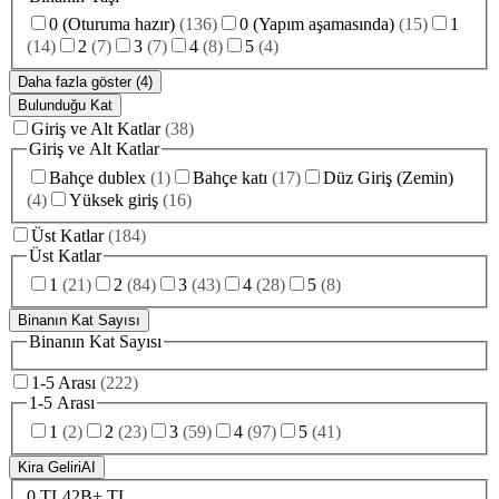
0 (Oturuma hazır)
(
136
)
0 (Yapım aşamasında)
(
15
)
1
(
14
)
2
(
7
)
3
(
7
)
4
(
8
)
5
(
4
)
Daha fazla göster (4)
Bulunduğu Kat
Giriş ve Alt Katlar
(
38
)
Giriş ve Alt Katlar
Bahçe dublex
(
1
)
Bahçe katı
(
17
)
Düz Giriş (Zemin)
(
4
)
Yüksek giriş
(
16
)
Üst Katlar
(
184
)
Üst Katlar
1
(
21
)
2
(
84
)
3
(
43
)
4
(
28
)
5
(
8
)
Binanın Kat Sayısı
Binanın Kat Sayısı
1-5 Arası
(
222
)
1-5 Arası
1
(
2
)
2
(
23
)
3
(
59
)
4
(
97
)
5
(
41
)
Kira Geliri
AI
0 TL
42B+ TL