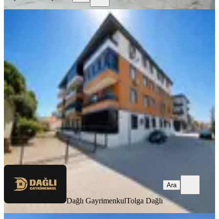
YENİ
Dağlı !gayrimenkul'den 3+1 Ara-
Kat Çift'banyo Cadde'üzeri !
Ayvalık, Altınova Mahallesi
3+1
·
140 m²
·
2. Kat
·
06.08.2026
5.200.000 ₺
Dağlı Gayrimenkul
Tolga Dağlı
Ara
Ara
Dağlı Gayrimenkul
Tolga Dağlı
YENİ