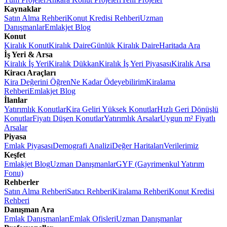
Kaynaklar
Satın Alma Rehberi
Konut Kredisi Rehberi
Uzman
Danışmanlar
Emlakjet Blog
Konut
Kiralık Konut
Kiralık Daire
Günlük Kiralık Daire
Haritada Ara
İş Yeri & Arsa
Kiralık İş Yeri
Kiralık Dükkan
Kiralık İş Yeri Piyasası
Kiralık Arsa
Kiracı Araçları
Kira Değerini Öğren
Ne Kadar Ödeyebilirim
Kiralama
Rehberi
Emlakjet Blog
İlanlar
Yatırımlık Konutlar
Kira Geliri Yüksek Konutlar
Hızlı Geri Dönüşlü
Konutlar
Fiyatı Düşen Konutlar
Yatırımlık Arsalar
Uygun m² Fiyatlı
Arsalar
Piyasa
Emlak Piyasası
Demografi Analizi
Değer Haritaları
Verilerimiz
Keşfet
Emlakjet Blog
Uzman Danışmanlar
GYF (Gayrimenkul Yatırım
Fonu)
Rehberler
Satın Alma Rehberi
Satıcı Rehberi
Kiralama Rehberi
Konut Kredisi
Rehberi
Danışman Ara
Emlak Danışmanları
Emlak Ofisleri
Uzman Danışmanlar