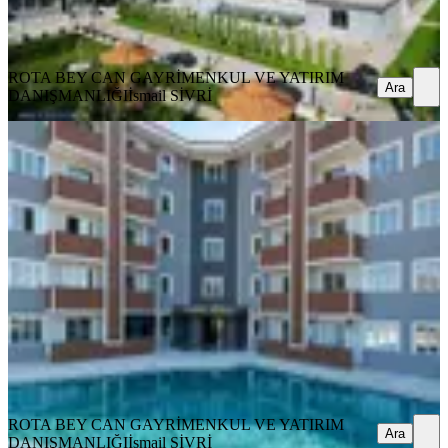
DANIŞMANLIĞI
İsmail SİVRİ
Ara
ROTA BEY CAN GAYRİMENKUL VE YATIRIM
Ara
DANIŞMANLIĞI
İsmail SİVRİ
SIFIR BİNA
Rota'dan | Kapalı Otoparklı | 1+1
|havuzlu|modern Konsept Daire
Ayvalık, Altınova Mahallesi
1+1
·
53 m²
·
Yüksek giriş
·
03.08.2026
3.700.000 ₺
ROTA BEY CAN GAYRİMENKUL VE YATIRIM
DANIŞMANLIĞI
İsmail SİVRİ
Ara
ROTA BEY CAN GAYRİMENKUL VE YATIRIM
Ara
DANIŞMANLIĞI
İsmail SİVRİ