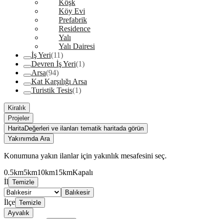
Köşk
Köy Evi
Prefabrik
Residence
Yalı
Yalı Dairesi
İş Yeri
(11)
Devren İş Yeri
(1)
Arsa
(94)
Kat Karşılığı Arsa
Turistik Tesis
(1)
Kiralık
Projeler
Harita
Değerleri ve ilanları tematik haritada görün
Yakınımda Ara
Konumuna yakın ilanlar için yakınlık mesafesini seç.
0.5km
5km
10km
15km
Kapalı
İl
Temizle
Balıkesir
İlçe
Temizle
Ayvalık