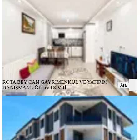
Bakımlı | 2+1 | Asansörlü | Fırsat
Ayvalık, Altınova Mahallesi
2+1
·
79 m²
·
3. Kat
·
03.08.2026
3.950.000 ₺
ROTA BEY CAN GAYRİMENKUL VE YATIRIM
DANIŞMANLIĞI
İsmail SİVRİ
Ara
ROTA BEY CAN GAYRİMENKUL VE YATIRIM
Ara
DANIŞMANLIĞI
İsmail SİVRİ
SIFIR BİNA
Rota'dan | Uygun Fiyatlı
|kullanışlı|fırsatın Fırsatı 2+1 Daire
Ayvalık, Altınova Mahallesi
2+1
·
88 m²
·
2. Kat
·
03.08.2026