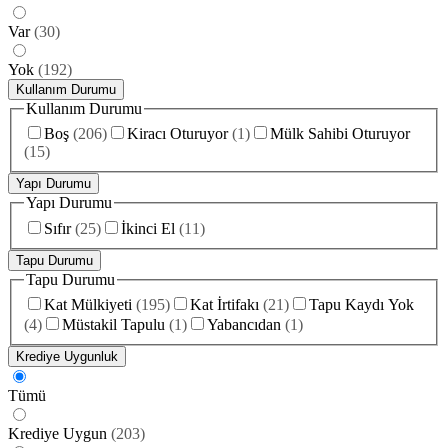
Var
(
30
)
Yok
(
192
)
Kullanım Durumu
Kullanım Durumu
Boş
(
206
)
Kiracı Oturuyor
(
1
)
Mülk Sahibi Oturuyor
(
15
)
Yapı Durumu
Yapı Durumu
Sıfır
(
25
)
İkinci El
(
11
)
Tapu Durumu
Tapu Durumu
Kat Mülkiyeti
(
195
)
Kat İrtifakı
(
21
)
Tapu Kaydı Yok
(
4
)
Müstakil Tapulu
(
1
)
Yabancıdan
(
1
)
Krediye Uygunluk
Tümü
Krediye Uygun
(
203
)