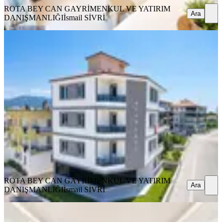
ROTA BEY CAN GAYRİMENKUL VE YATIRIM
Ara
DANIŞMANLIĞI
İsmail SİVRİ
SIFIR BİNA
Rota'dan | Sahil Yolunda | 2+1 | Ön
Cephe | Ferah Daire |ara Kat
Ayvalık, Altınova Mahallesi
2+1
·
87 m²
·
2. Kat
·
03.08.2026
4.200.000 ₺
ROTA BEY CAN GAYRİMENKUL VE YATIRIM
DANIŞMANLIĞI
İsmail SİVRİ
Ara
ROTA BEY CAN GAYRİMENKUL VE YATIRIM
Ara
DANIŞMANLIĞI
İsmail SİVRİ
Rota'dan | Merkezi Konumda |