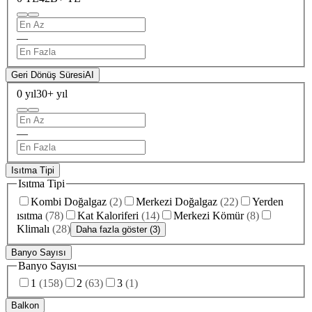
—
Geri Dönüş Süresi
AI
0 yıl
30+ yıl
—
Isıtma Tipi
Isıtma Tipi
Kombi Doğalgaz
(
2
)
Merkezi Doğalgaz
(
22
)
Yerden
ısıtma
(
78
)
Kat Kaloriferi
(
14
)
Merkezi Kömür
(
8
)
Klimalı
(
28
)
Daha fazla göster (3)
Banyo Sayısı
Banyo Sayısı
1
(
158
)
2
(
63
)
3
(
1
)
Balkon