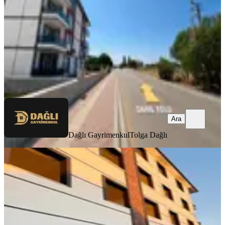
2+1
·
100 m²
·
2. Kat
·
07.08.2026
4.400.000 ₺
Dağlı Gayrimenkul
Tolga Dağlı
Ara
Ara
Dağlı Gayrimenkul
Tolga Dağlı
YENİ
Ayvalık Altınova Mahallesi Cadde
Üzerinde 2+1 Fırsat Daire
Ayvalık, Altınova Mahallesi
2+1
·
84 m²
·
3. Kat
·
06.08.2026