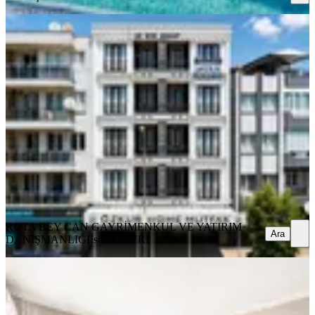
KOMBİLİ
Rota'dan | Manzaralı | Cadde Üzeri |
Ön Cephe Fırsat Daire
Ayvalık, Altınova Mahallesi
2+1
·
83 m²
·
4. Kat
·
03.08.2026
3.950.000 ₺
ROTA BEY CAN GAYRİMENKUL VE YATIRIM
DANIŞMANLIĞI
İsmail SİVRİ
Ara
ROTA BEY CAN GAYRİMENKUL VE YATIRIM
Ara
DANIŞMANLIĞI
İsmail SİVRİ
Rota'dan |site İçerisinde | 3+1 |
Komple Tadilatlı |fırsat Daire