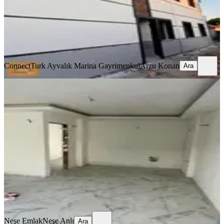
6.400.000 ₺
ConnectTurk Ayvalık Marina Gayrimenkul
Arzu Konan
Ara
ConnectTurk Ayvalık Marina Gayrimenkul
Arzu Konan
Ara
YENİ
Neşe Emlak Tan Altınova Da Satılık
Daire
Ayvalık, Altınova Mahallesi
1+1
·
50 m²
·
1. Kat
·
06.08.2026
3.500.000 ₺
Neşe Emlak
Neşe Anlı
Ara
Neşe Emlak
Neşe Anlı
Ara