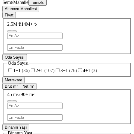
Semt/Mahalle
Temizle
Altınova Mahallesi
Fiyat
2.5M ₺
14M+ ₺
—
Oda Sayısı
Oda Sayısı
1+1
(
36
)
2+1
(
107
)
3+1
(
76
)
4+1
(
3
)
Metrekare
Brüt m²
Net m²
45 m²
290+ m²
—
Binanın Yaşı
Binanın Yaşı