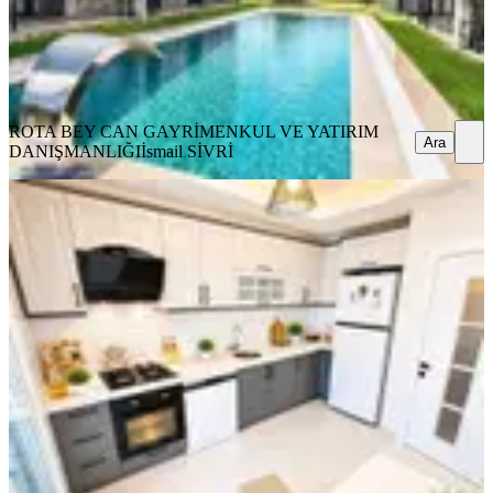
ROTA BEY CAN GAYRİMENKUL VE YATIRIM
DANIŞMANLIĞI
İsmail SİVRİ
Ara
ROTA BEY CAN GAYRİMENKUL VE YATIRIM
Ara
DANIŞMANLIĞI
İsmail SİVRİ
KOMBİLİ
Rota'dan | Altınovanın En Prestijli
Konumunda | Geniş Lüks 2+1
Ayvalık, Altınova Mahallesi
2+1
·
100 m²
·
3. Kat
·
03.08.2026
4.700.000 ₺
ROTA BEY CAN GAYRİMENKUL VE YATIRIM
DANIŞMANLIĞI
İsmail SİVRİ
Ara