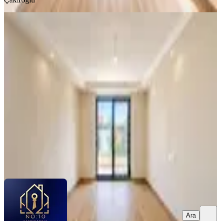
YENİ
No:10 Gayrimenkul’den Merkezi
Konumda, Cadde Üstü, Ara Kat, 120
M², 3+1 Kapalı Mutfak Fırsat Satılık
Ayvalık, Altınova Mahallesi
3+1
·
130 m²
·
4. Kat
·
05.08.2026
5.300.000 ₺
NO:10 GAYRİMENKUL
Hamdi Çakıroğlu
Ara
Ara