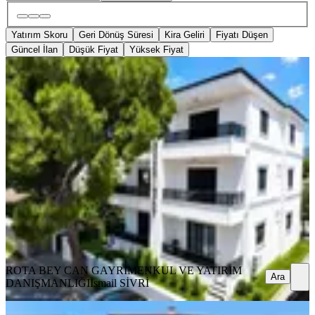
Yatırım Skoru
Geri Dönüş Süresi
Kira Geliri
Fiyatı Düşen
Güncel İlan
Düşük Fiyat
Yüksek Fiyat
YENİ
Rota'dan | Akıllı Bina | 1+1 | Premium
İşçilikli|ebeveyn Banyolu
Ayvalık, Altınova Mahallesi
1+1
·
70 m²
·
2. Kat
·
08.08.2026
4.200.000 ₺
ROTA BEY CAN GAYRİMENKUL VE YATIRIM
DANIŞMANLIĞI
İsmail SİVRİ
Ara
ROTA BEY CAN GAYRİMENKUL VE YATIRIM
Ara
DANIŞMANLIĞI
İsmail SİVRİ
YENİ