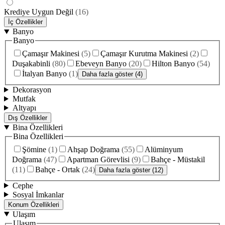
Krediye Uygun Değil
(
16
)
İç Özellikler
Banyo
Banyo
Çamaşır Makinesi
(
5
)
Çamaşır Kurutma Makinesi
(
2
)
Duşakabinli
(
80
)
Ebeveyn Banyo
(
20
)
Hilton Banyo
(
54
)
İtalyan Banyo
(
1
)
Daha fazla göster (4)
Dekorasyon
Mutfak
Altyapı
Dış Özellikler
Bina Özellikleri
Bina Özellikleri
Şömine
(
1
)
Ahşap Doğrama
(
55
)
Alüminyum
Doğrama
(
47
)
Apartman Görevlisi
(
9
)
Bahçe - Müstakil
(
11
)
Bahçe - Ortak
(
24
)
Daha fazla göster (12)
Cephe
Sosyal İmkanlar
Konum Özellikleri
Ulaşım
Ulaşım