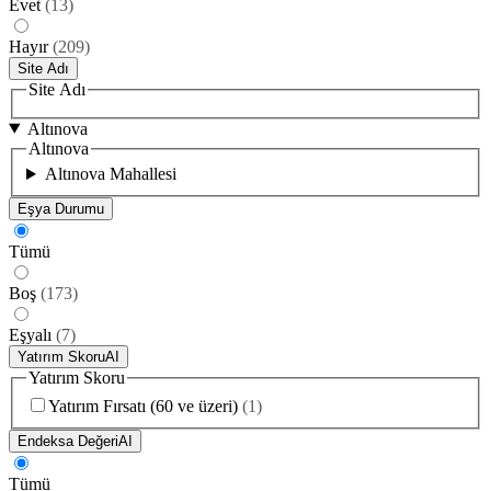
Evet
(
13
)
Hayır
(
209
)
Site Adı
Site Adı
Altınova
Altınova
Altınova Mahallesi
Eşya Durumu
Tümü
Boş
(
173
)
Eşyalı
(
7
)
Yatırım Skoru
AI
Yatırım Skoru
Yatırım Fırsatı (60 ve üzeri)
(
1
)
Endeksa Değeri
AI
Tümü