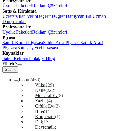
Profesyoneller
Üyelik Paketleri
Reklam Çözümleri
Satış & Kiralama
Ücretsiz İlan Verin
Değerini Öğren
Danışman Bul
Uzman
Danışmanlar
Profesyoneller
Üyelik Paketleri
Reklam Çözümleri
Piyasa
Satılık Konut Piyasası
Satılık Arsa Piyasası
Satılık Arazi
Piyasası
Satılık İş Yeri Piyasası
Kaynaklar
Satıcı Rehberi
Emlakjet Blog
Filtrele
3
Satılık
Konut
(468)
Villa
(229)
Daire
(222)
Müstakil Ev
(8)
Yazlık
(4)
Çiftlik Evi
(3)
Bina
(1)
Kooperatif
(1)
Dağ Evi
Devremülk