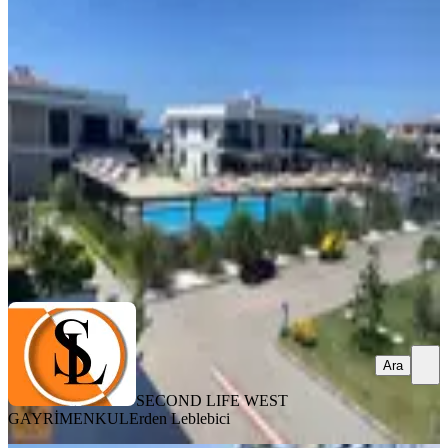
Altınova'da Havuzlu Ve Denize Sıfır
Site İçi 1+1 Satılık Daire
Ayvalık, Altınova Mahallesi
1+1
·
55 m²
·
2. Kat
·
05.08.2026
5.650.000 ₺
SECOND LIFE WEST GAYRİMENKUL
Erden Leblebici
Ara
Ara
SECOND LIFE WEST
GAYRİMENKUL
Erden Leblebici