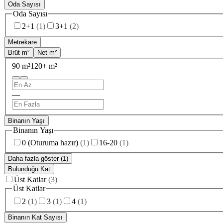
Oda Sayısı
Oda Sayısı
2+1
(
1
)
3+1
(
2
)
Metrekare
Brüt m²
Net m²
90 m²
120+ m²
—
Binanın Yaşı
Binanın Yaşı
0 (Oturuma hazır)
(
1
)
16-20
(
1
)
Daha fazla göster (1)
Bulunduğu Kat
Üst Katlar
(
3
)
Üst Katlar
2
(
1
)
3
(
1
)
4
(
1
)
Binanın Kat Sayısı