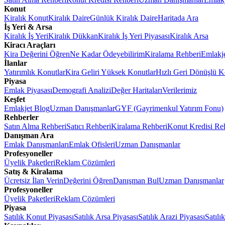
Konut
Kiralık Konut
Kiralık Daire
Günlük Kiralık Daire
Haritada Ara
İş Yeri & Arsa
Kiralık İş Yeri
Kiralık Dükkan
Kiralık İş Yeri Piyasası
Kiralık Arsa
Kiracı Araçları
Kira Değerini Öğren
Ne Kadar Ödeyebilirim
Kiralama Rehberi
Emlakj
İlanlar
Yatırımlık Konutlar
Kira Geliri Yüksek Konutlar
Hızlı Geri Dönüşlü K
Piyasa
Emlak Piyasası
Demografi Analizi
Değer Haritaları
Verilerimiz
Keşfet
Emlakjet Blog
Uzman Danışmanlar
GYF (Gayrimenkul Yatırım Fonu)
Rehberler
Satın Alma Rehberi
Satıcı Rehberi
Kiralama Rehberi
Konut Kredisi Re
Danışman Ara
Emlak Danışmanları
Emlak Ofisleri
Uzman Danışmanlar
Profesyoneller
Üyelik Paketleri
Reklam Çözümleri
Satış & Kiralama
Ücretsiz İlan Verin
Değerini Öğren
Danışman Bul
Uzman Danışmanlar
Profesyoneller
Üyelik Paketleri
Reklam Çözümleri
Piyasa
Satılık Konut Piyasası
Satılık Arsa Piyasası
Satılık Arazi Piyasası
Satılı