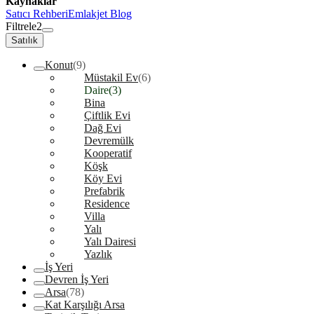
Kaynaklar
Satıcı Rehberi
Emlakjet Blog
Filtrele
2
Satılık
Konut
(9)
Müstakil Ev
(6)
Daire
(3)
Bina
Çiftlik Evi
Dağ Evi
Devremülk
Kooperatif
Köşk
Köy Evi
Prefabrik
Residence
Villa
Yalı
Yalı Dairesi
Yazlık
İş Yeri
Devren İş Yeri
Arsa
(78)
Kat Karşılığı Arsa