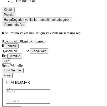
Turistik Tesis
Kiralık
Projeler
Harita
Değerleri ve ilanları tematik haritada görün
Yakınımda Ara
Konumuna yakın ilanlar için yakınlık mesafesini seç.
0.5km
5km
10km
15km
Kapalı
İl
Temizle
Çanakkale
İlçe
Temizle
Çan
Semt/Mahalle
Tüm Semtler
Fiyat
3.4M ₺
3.8M+ ₺
—