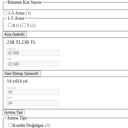
Binanın Kat Sayısı
1-5 Arası
(
3
)
1-5 Arası
4
(
1
)
5
(
2
)
Kira Geliri
AI
23B TL
23B TL
—
Geri Dönüş Süresi
AI
14 yıl
14 yıl
—
Isıtma Tipi
Isıtma Tipi
Kombi Doğalgaz
(
3
)