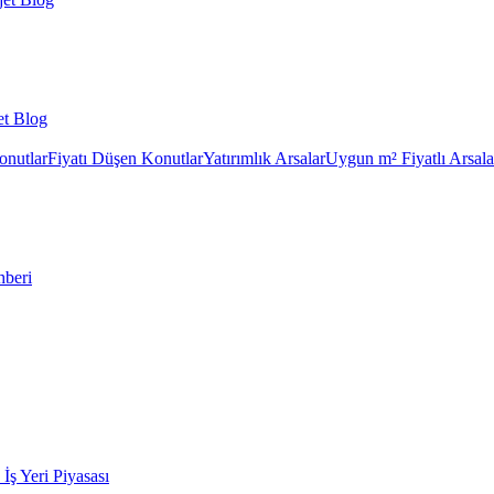
et Blog
onutlar
Fiyatı Düşen Konutlar
Yatırımlık Arsalar
Uygun m² Fiyatlı Arsala
hberi
k İş Yeri Piyasası