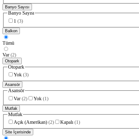
Banyo Sayısı
Banyo Sayısı
1
(
3
)
Balkon
Tümü
Var
(
2
)
Otopark
Otopark
Yok
(
3
)
Asansör
Asansör
Var
(
2
)
Yok
(
1
)
Mutfak
Mutfak
Açık (Amerikan)
(
2
)
Kapalı
(
1
)
Site İçerisinde