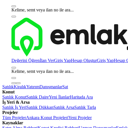
Kelime, semt veya ilan no ile ara...
Değerini Öğren
İlan Ver
Giriş Yap
Hesap Oluştur
Giriş Yap
Hesap O
Kelime, semt veya ilan no ile ara...
Satılık
Kiralık
Yatırım
Danışmanlar
Sat
Konut
Satılık Konut
Satılık Daire
Yeni İlanlar
Haritada Ara
İş Yeri & Arsa
Satılık İş Yeri
Satılık Dükkan
Satılık Arsa
Satılık Tarla
Projeler
Tüm Projeler
Ankara Konut Projeleri
Yeni Projeler
Kaynaklar
Satın Alma Rehberi
Konut Kredisi Rehberi
Uzman Danışmanlar
Emlakj