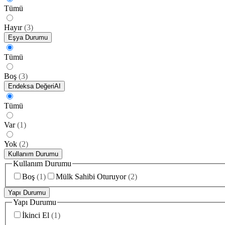
Tümü
Hayır
(
3
)
Eşya Durumu
Tümü
Boş
(
3
)
Endeksa Değeri
AI
Tümü
Var
(
1
)
Yok
(
2
)
Kullanım Durumu
Kullanım Durumu
Boş
(
1
)
Mülk Sahibi Oturuyor
(
2
)
Yapı Durumu
Yapı Durumu
İkinci El
(
1
)