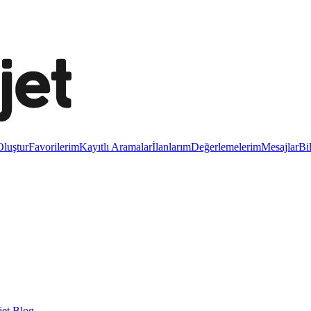
luştur
Favorilerim
Kayıtlı Aramalar
İlanlarım
Değerlemelerim
Mesajlar
Bi
et Blog