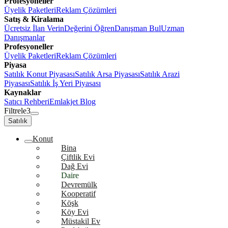
Profesyoneller
Üyelik Paketleri
Reklam Çözümleri
Satış & Kiralama
Ücretsiz İlan Verin
Değerini Öğren
Danışman Bul
Uzman
Danışmanlar
Profesyoneller
Üyelik Paketleri
Reklam Çözümleri
Piyasa
Satılık Konut Piyasası
Satılık Arsa Piyasası
Satılık Arazi
Piyasası
Satılık İş Yeri Piyasası
Kaynaklar
Satıcı Rehberi
Emlakjet Blog
Filtrele
3
Satılık
Konut
Bina
Çiftlik Evi
Dağ Evi
Daire
Devremülk
Kooperatif
Köşk
Köy Evi
Müstakil Ev