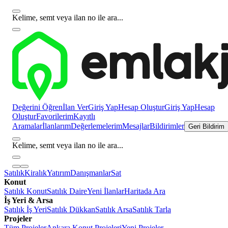
Kelime, semt veya ilan no ile ara...
Değerini Öğren
İlan Ver
Giriş Yap
Hesap Oluştur
Giriş Yap
Hesap
Oluştur
Favorilerim
Kayıtlı
Aramalar
İlanlarım
Değerlemelerim
Mesajlar
Bildirimler
Geri Bildirim
Kelime, semt veya ilan no ile ara...
Satılık
Kiralık
Yatırım
Danışmanlar
Sat
Konut
Satılık Konut
Satılık Daire
Yeni İlanlar
Haritada Ara
İş Yeri & Arsa
Satılık İş Yeri
Satılık Dükkan
Satılık Arsa
Satılık Tarla
Projeler
Tüm Projeler
Ankara Konut Projeleri
Yeni Projeler