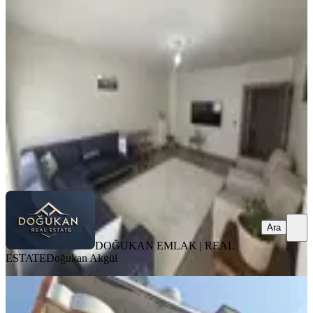
Tapusu Hazır Satılık 2+1 Daire
Merkez, Aksaray Mahallesi
2+1
·
110 m²
·
2. Kat
·
05.08.2026
2.680.000 ₺
DOĞUKAN EMLAK | REAL ESTATE
Doğukan Akgül
Ara
Ara
DOĞUKAN EMLAK | REAL
ESTATE
Doğukan Akgül
YENİ
Elazığda Ticaretin Kalbinde Komple
Satılık Bina