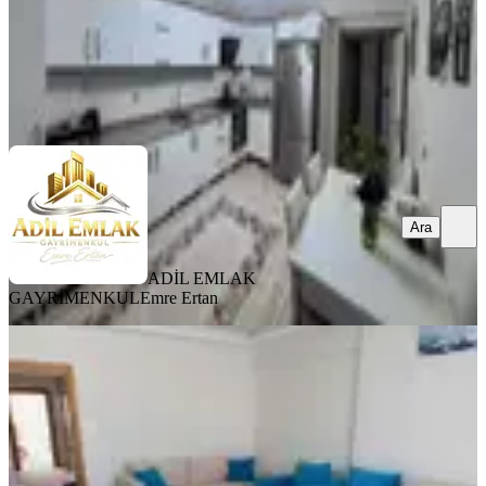
ADİL EMLAK GAYRİMENKUL
Emre Ertan
Ara
Ara
ADİL EMLAK
GAYRİMENKUL
Emre Ertan
YENİ
Sürsürü De Merkezi Konumda 3+1
Satılık Daire
Merkez, Sürsürü Mahallesi
3+1
·
177 m²
·
7. Kat
·
04.08.2026