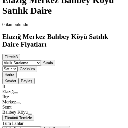
Satılık Daire
0
ilan bulundu
Elazığ Merkez Balıbey Köyü Satılık
Daire Fiyatları
Filtrele
3
Sırala
Görünüm
Harita
Kaydet
Paylaş
İl
Elazığ
İlçe
Merkez
Semt
Balıbey Köyü
Tümünü Temizle
Tüm İlanlar