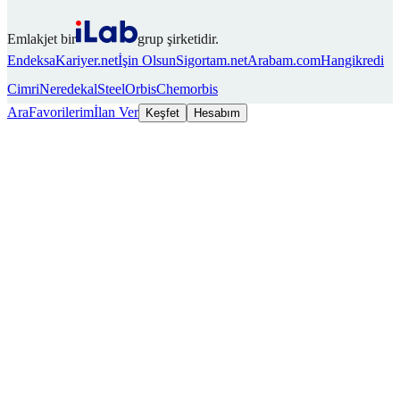
Emlakjet bir
grup şirketidir.
Endeksa
Kariyer.net
İşin Olsun
Sigortam.net
Arabam.com
Hangikredi
Cimri
Neredekal
SteelOrbis
Chemorbis
Ara
Favorilerim
İlan Ver
Keşfet
Hesabım