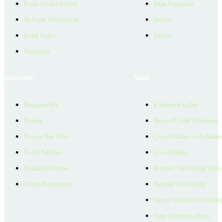
Konut Kredisi Rehberi
İnsan Kaynakları
Ne Kadar Ödeyebilirim
İletişim
Emlak Değeri
Yardım
Verilerimiz
Hizmetler
Yasal
Danışman Bul
Kullanım Koşulları
Projeler
Bireysel Üyelik Sözleşmesi
Ücretsiz İlan Verin
Çerez Politikası ve Aydınlat
Üyelik Paketleri
Çerez Ayarları
EmlakZeka Asistan
Kullanıcı Veri Gizliliği Bildi
Uzman Danışmanlar
Ziyaretçi Veri Gizliliği
Müşteri Yetkilisi Veri Gizlili
Aday Aydınlatma Metni