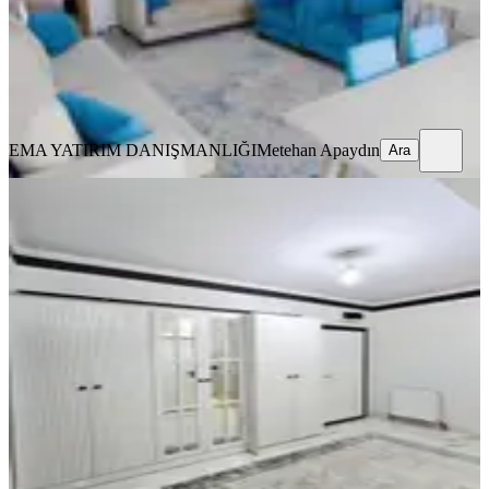
4.250.000 ₺
EMA YATIRIM DANIŞMANLIĞI
Metehan Apaydın
Ara
EMA YATIRIM DANIŞMANLIĞI
Metehan Apaydın
Ara
YENİ
​ Doğukent’in En Güzel
Lokasyonunda / Akkent Sitesi’nde
Mükemmel 3+1!
Merkez, Doğu Kent Mahallesi
3+1
·
162 m²
·
3. Kat
·
04.08.2026
5.500.000 ₺
CITY 23 GAYRİMENKUL
Cumali Cankara
Ara