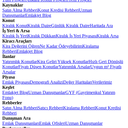
Kaynaklar
Satın Alma Rehberi
Konut Kredisi Rehberi
Uzman
Danışmanlar
Emlakjet Blog
Konut
Kiralık Konut
Kiralık Daire
Günlük Kiralık Daire
Haritada Ara
İş Yeri & Arsa
Kiralık İş Yeri
Kiralık Dükkan
Kiralık İş Yeri Piyasası
Kiralık Arsa
Kiracı Araçları
Kira Değerini Öğren
Ne Kadar Ödeyebilirim
Kiralama
Rehberi
Emlakjet Blog
İlanlar
Yatırımlık Konutlar
Kira Geliri Yüksek Konutlar
Hızlı Geri Dönüşlü
Konutlar
Fiyatı Düşen Konutlar
Yatırımlık Arsalar
Uygun m² Fiyatlı
Arsalar
Piyasa
Emlak Piyasası
Demografi Analizi
Değer Haritaları
Verilerimiz
Keşfet
Emlakjet Blog
Uzman Danışmanlar
GYF (Gayrimenkul Yatırım
Fonu)
Rehberler
Satın Alma Rehberi
Satıcı Rehberi
Kiralama Rehberi
Konut Kredisi
Rehberi
Danışman Ara
Emlak Danışmanları
Emlak Ofisleri
Uzman Danışmanlar