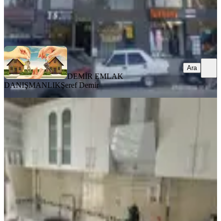
DEMİR EMLAK DANIŞMANLIK
Şeref Demir
Ara
Ara
DEMİR EMLAK
DANIŞMANLIK
Şeref Demir
YENİ
Sanayi Mahallesinin En Prestijli
Lokasyonunda, 3+1 Daire
Merkez, Sanayi Mahallesi
3+1
·
165 m²
·
3. Kat
·
05.08.2026
2.350.000 ₺