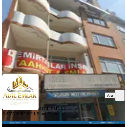
Merkez, Çarşı Mahallesi
3+1
·
140 m²
·
3. Kat
·
05.08.2026
8.000.000 ₺
ADİL EMLAK GAYRİMENKUL
Emre Ertan
Ara
Ara
ADİL EMLAK
GAYRİMENKUL
Emre Ertan
YENİ