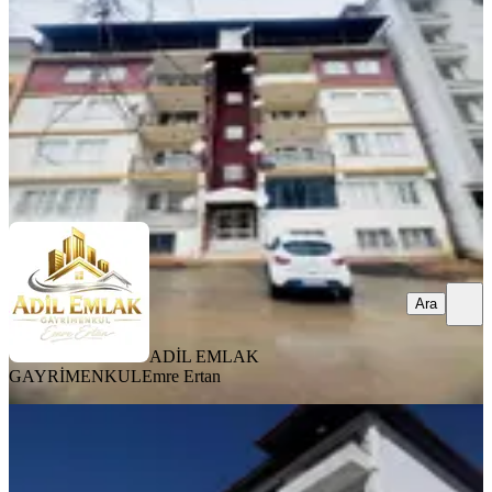
2+1
·
110 m²
·
Çatı Katı
·
01.07.2026
1.325.000 ₺
1.350.000 ₺
ADİL EMLAK GAYRİMENKUL
Emre Ertan
Ara
Ara
ADİL EMLAK
GAYRİMENKUL
Emre Ertan
YENİ
Harbert Gayrimekul Abdullahpaşa'da
Satılık 1+1 Sıfır Daireler