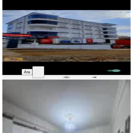
Sahibinden Satılık
Merkez, Sanayi Yazıkonak Mahallesi
3+1
·
160 m²
·
4. Kat
·
05.08.2026
3.250.000 ₺
Arif Sezer
Ara
Arif Sezer
Ara
YENİ
Adil Emlak'tan Elmado Karşısı 3+1
Daıre
Merkez, Çatal Çeşme Mahallesi
3+1
·
150 m²
·
1. Kat
·
04.08.2026
3.600.000 ₺