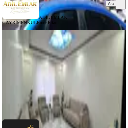
Ara
ADİL EMLAK
GAYRİMENKUL
Emre Ertan
YENİ
Ulukent Polis Karakolunun
Karşısında Satılık 3+1 Daire
Merkez, Ulu Kent Mahallesi
3+1
·
170 m²
·
Yüksek giriş
·
05.08.2026
3.450.000 ₺
NOVA EMLAK
Sinan BALIK
Ara