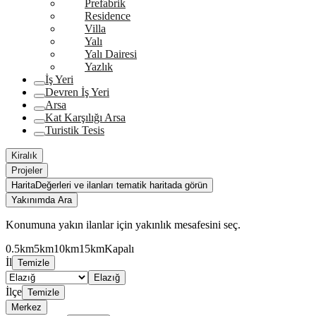
Prefabrik
Residence
Villa
Yalı
Yalı Dairesi
Yazlık
İş Yeri
Devren İş Yeri
Arsa
Kat Karşılığı Arsa
Turistik Tesis
Kiralık
Projeler
Harita
Değerleri ve ilanları tematik haritada görün
Yakınımda Ara
Konumuna yakın ilanlar için yakınlık mesafesini seç.
0.5km
5km
10km
15km
Kapalı
İl
Temizle
Elazığ
İlçe
Temizle
Merkez