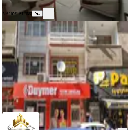
Ara
Mehmet Kurnaz
Ara
YENİ
Elazığın Kalbinde Satılık Daire: Vali
Fahri Bey Caddesinde 3+1
Merkez, Nail Bey Mahallesi
3+1
·
150 m²
·
2. Kat
·
05.08.2026
2.600.000 ₺
ADİL EMLAK GAYRİMENKUL
Emre Ertan
Ara