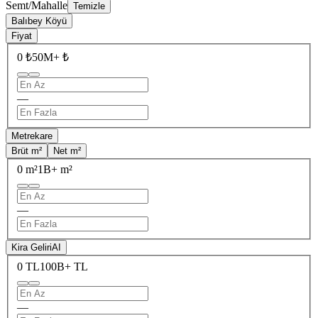
Semt/Mahalle
Temizle
Balıbey Köyü
Fiyat
0 ₺
50M+ ₺
—
Metrekare
Brüt m²
Net m²
0 m²
1B+ m²
—
Kira Geliri
AI
0 TL
100B+ TL
—