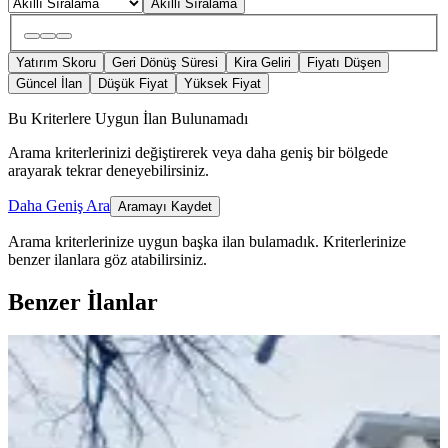
Akıllı Sıralama
Yatırım Skoru
Geri Dönüş Süresi
Kira Geliri
Fiyatı Düşen
Güncel İlan
Düşük Fiyat
Yüksek Fiyat
Bu Kriterlere Uygun İlan Bulunamadı
Arama kriterlerinizi değiştirerek veya daha geniş bir bölgede
arayarak tekrar deneyebilirsiniz.
Daha Geniş Ara
Aramayı Kaydet
Arama kriterlerinize uygun başka ilan bulamadık.
Kriterlerinize
benzer ilanlara göz atabilirsiniz.
Benzer İlanlar
ÖNE ÇIKAN
%
2
Sürsürü Mahallesinde 2+1 Satılık
Eşyalı Daire
Merkez, Sürsürü Mahallesi