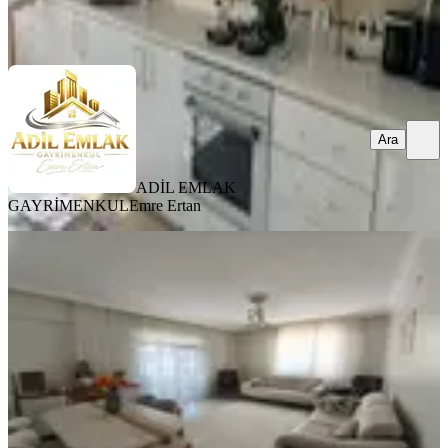
ADİL EMLAK GAYRİMENKUL
Emre Ertan
Ara
Ara
ADİL EMLAK
GAYRİMENKUL
Emre Ertan
YENİ
Sahibinden Satılık Daire
Merkez, Sürsürü Mahallesi
3+1
·
170 m²
·
5. Kat
·
05.08.2026
4.050.000 ₺
Mehmet Kurnaz