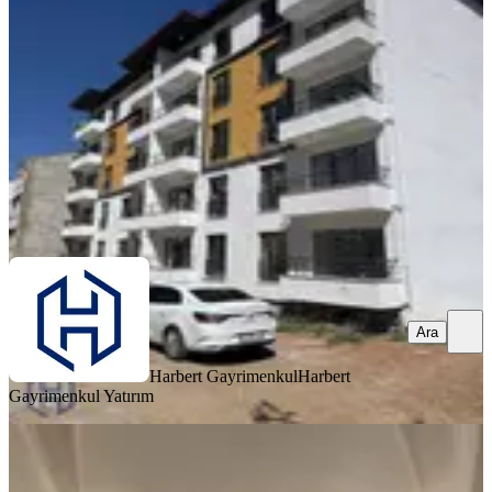
Merkez, Abdullah Paşa Mahallesi
1+1
·
42 m²
·
Yüksek giriş
·
06.08.2026
1.750.000 ₺
Harbert Gayrimenkul
Harbert Gayrimenkul Yatırım
Ara
Ara
Harbert Gayrimenkul
Harbert
Gayrimenkul Yatırım
YENİ
" Bereket Emlaktan" Abdullah Paşa
Mahallesinde Satılık 3+1 Daire