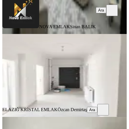
Ara
NOVA EMLAK
Sinan BALIK
YENİ
Olgunlar Mahallesi'nde Satılık Daire
Merkez, Olgunlar Mahallesi
2+1
·
95 m²
·
Yüksek giriş
·
05.08.2026
1.500.000 ₺
ELAZIĞ KRİSTAL EMLAK
Özcan Demirtaş
Ara
ELAZIĞ KRİSTAL EMLAK
Özcan Demirtaş
Ara
YENİ
Aksaray Toki'de 2. Kat Ara Kat