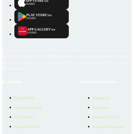
APP STORE
'dan
İNDİRİN
PLAY STORE
'dan
İNDİRİN
APP GALLERY
'den
İNDİRİN
Emlakjet.com internet sitesi ve Emlakjet mobil uygulamalarında kullanıcılar tarafından sağlana
ilan, bilgi, içerik ve görselin gerçekliği, orijinalliği, güvenilirliği ve doğruluğuna ilişkin soru
içerikleri giren kullanıcıya ait olup, Emlakjet'in bu hususlarla ilgili herhangi bir sorumluluğu
bulunmamaktadır.
Kaynaklar
Emlakjet Hakkında
Emlakjet Blog
Hakkımızda
Satın Alma Rehberi
Ödüllerimiz
Satıcı Rehberi
Reklam Çözümleri
Kiralama Rehberi
Kurumsal Materyaller