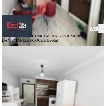
Baddal
Ara
Ara
CENK EMLAK GAYRİMENKUL
DANIŞMANLIK OTO
Cenk Baddal
EŞYALI
İyaşa Yakın 1+0 Satılık Apart
Merkez, Fatih Mahallesi
Stüdyo
·
20 m²
·
Bahçe katı
·
23.07.2026
1.050.000 ₺
FAVORİ EMLAK GAYRİMENKUL
HÜSEYİN ERYILMAZ