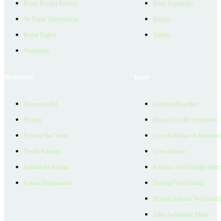
Konut Kredisi Rehberi
İnsan Kaynakları
Ne Kadar Ödeyebilirim
İletişim
Emlak Değeri
Yardım
Verilerimiz
Hizmetler
Yasal
Danışman Bul
Kullanım Koşulları
Projeler
Bireysel Üyelik Sözleşmesi
Ücretsiz İlan Verin
Çerez Politikası ve Aydınlat
Üyelik Paketleri
Çerez Ayarları
EmlakZeka Asistan
Kullanıcı Veri Gizliliği Bildi
Uzman Danışmanlar
Ziyaretçi Veri Gizliliği
Müşteri Yetkilisi Veri Gizlili
Aday Aydınlatma Metni