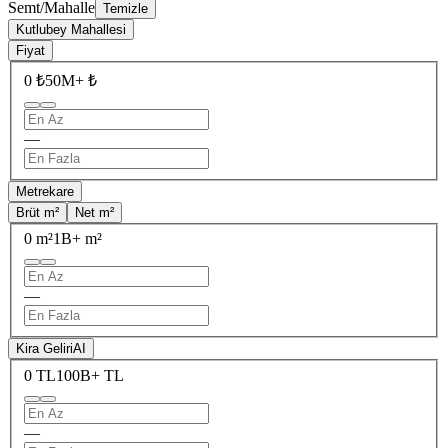
Semt/Mahalle
Temizle
Kutlubey Mahallesi
Fiyat
0 ₺
50M+ ₺
—
Metrekare
Brüt m²
Net m²
0 m²
1B+ m²
—
Kira Geliri
AI
0 TL
100B+ TL
—