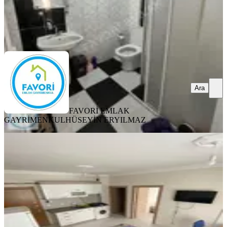
FAVORİ EMLAK GAYRİMENKUL
HÜSEYİN ERYILMAZ
Ara
Ara
FAVORİ EMLAK
GAYRİMENKUL
HÜSEYİN ERYILMAZ
EŞYALI
Sahibinden Üniversiteye Yürüme
Mesafesinde 1+1
Merkez, Çünür Mahallesi
1+1
·
60 m²
·
4. Kat
·
27.07.2026
2.650.000 ₺
Yatırım Skoru
:
65
Fırsat