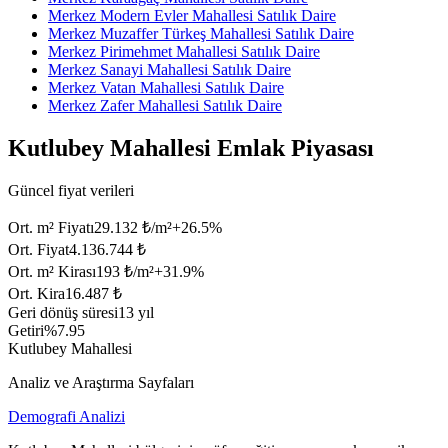
Merkez Modern Evler Mahallesi Satılık Daire
Merkez Muzaffer Türkeş Mahallesi Satılık Daire
Merkez Pirimehmet Mahallesi Satılık Daire
Merkez Sanayi Mahallesi Satılık Daire
Merkez Vatan Mahallesi Satılık Daire
Merkez Zafer Mahallesi Satılık Daire
Kutlubey Mahallesi Emlak Piyasası
Güncel fiyat verileri
Ort. m² Fiyatı
29.132 ₺/m²
+
26.5
%
Ort. Fiyat
4.136.744 ₺
Ort. m² Kirası
193 ₺/m²
+
31.9
%
Ort. Kira
16.487 ₺
Geri dönüş süresi
13 yıl
Getiri
%7.95
Kutlubey Mahallesi
Analiz ve Araştırma Sayfaları
Demografi Analizi