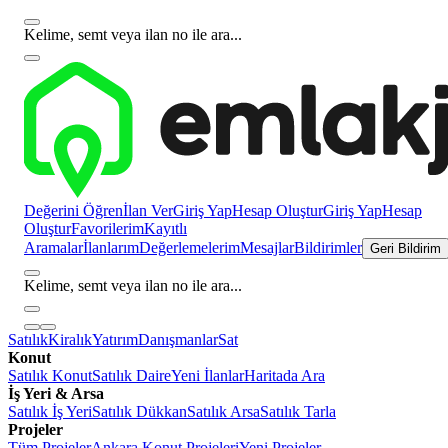
Kelime, semt veya ilan no ile ara...
Değerini Öğren
İlan Ver
Giriş Yap
Hesap Oluştur
Giriş Yap
Hesap
Oluştur
Favorilerim
Kayıtlı
Aramalar
İlanlarım
Değerlemelerim
Mesajlar
Bildirimler
Geri Bildirim
Kelime, semt veya ilan no ile ara...
Satılık
Kiralık
Yatırım
Danışmanlar
Sat
Konut
Satılık Konut
Satılık Daire
Yeni İlanlar
Haritada Ara
İş Yeri & Arsa
Satılık İş Yeri
Satılık Dükkan
Satılık Arsa
Satılık Tarla
Projeler
Tüm Projeler
Ankara Konut Projeleri
Yeni Projeler