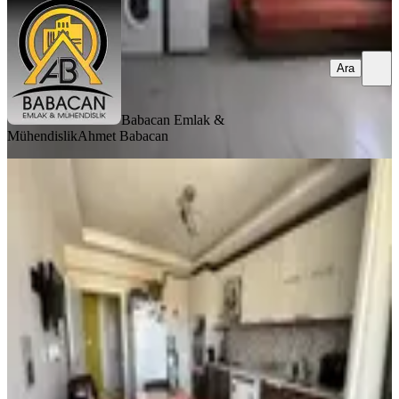
Ara
Babacan Emlak &
Mühendislik
Ahmet Babacan
BALKONLU
Çünür Yenişehir Satılık 3+1 Daire Tıp
Fakültesine Yakın
Merkez, Çünür Mahallesi
3+1
·
150 m²
·
3. Kat
·
24.07.2026
6.700.000 ₺
CENK EMLAK GAYRİMENKUL DANIŞMANLIK OTO
Cenk