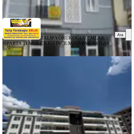
Ara
Ara
TALİP YÖRÜKOĞLU EMLAK
ISPARTA TEMSİLCİLİĞİ İNCE MAVİ EMLAK
Bahri
İnce
SIFIR BİNA
Muzaffertürkeş Te Site İçi Arakat 4+1
Satılık Daire
Merkez, Muzaffer Türkeş Mahallesi
4+1
·
200 m²
·
4. Kat
·
05.08.2026
7.900.000 ₺
AS GAYRİMENKUL
Abdullah bey