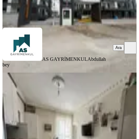
AS GAYRİMENKUL
Abdullah bey
Ara
Ara
AS GAYRİMENKUL
Abdullah
bey
EŞYALI
Sermet Mahallesi Müftülük Yani
Satılık 1+1 Stüdyo Daire
Merkez, Sermet Mahallesi
1+1
·
45 m²
·
Yüksek giriş
·
30.07.2026
2.350.000 ₺