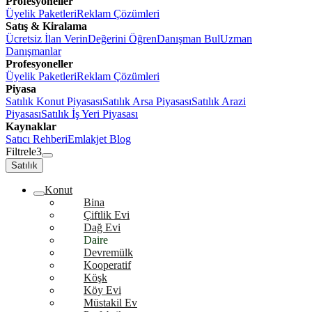
Profesyoneller
Üyelik Paketleri
Reklam Çözümleri
Satış & Kiralama
Ücretsiz İlan Verin
Değerini Öğren
Danışman Bul
Uzman
Danışmanlar
Profesyoneller
Üyelik Paketleri
Reklam Çözümleri
Piyasa
Satılık Konut Piyasası
Satılık Arsa Piyasası
Satılık Arazi
Piyasası
Satılık İş Yeri Piyasası
Kaynaklar
Satıcı Rehberi
Emlakjet Blog
Filtrele
3
Satılık
Konut
Bina
Çiftlik Evi
Dağ Evi
Daire
Devremülk
Kooperatif
Köşk
Köy Evi
Müstakil Ev