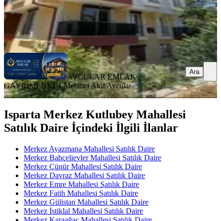
AVCULAR EMLAK GAYRİMENKUL
Mehmet Akif Avcular
Ara
Ara
AVCULAR EMLAK
GAYRİMENKUL
Mehmet Akif Avcular
Isparta Merkez Kutlubey Mahallesi
Satılık Daire İçindeki İlgili İlanlar
Merkez Ayazmana Mahallesi Satılık Daire
Merkez Bahçelievler Mahallesi Satılık Daire
Merkez Çünür Mahallesi Satılık Daire
Merkez Davraz Mahallesi Satılık Daire
Merkez Emre Mahallesi Satılık Daire
Merkez Fatih Mahallesi Satılık Daire
Merkez Gülistan Mahallesi Satılık Daire
Merkez İstiklal Mahallesi Satılık Daire
Merkez Karaağaç Mahallesi Satılık Daire