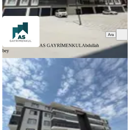
Ara
Ara
AS GAYRİMENKUL
Abdullah
bey
SIFIR BİNA
Muzaffertürkeş Te Site İçi 4+1 Sıfır
Satılık Daire
Merkez, Muzaffer Türkeş Mahallesi
4+1
·
200 m²
·
Yüksek giriş
·
05.08.2026
6.250.000 ₺