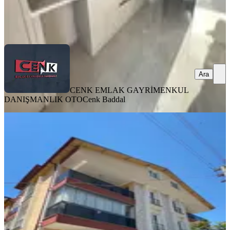
CENK EMLAK GAYRİMENKUL DANIŞMANLIK OTO
Cenk
Baddal
Ara
Ara
CENK EMLAK GAYRİMENKUL
DANIŞMANLIK OTO
Cenk Baddal
SİTE İÇİ
Isparta Ayzamana Mahallesi’nde
Satılık 5+1 Ters Dubleks | 150 M²|
Krediye Uygun
Merkez, Gülcü Mahallesi
5+2
·
150 m²
·
Yüksek giriş
·
22.07.2026
6.350.000 ₺