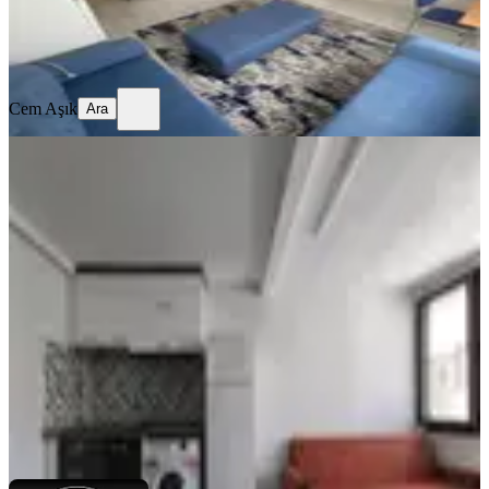
Cem Aşık
Ara
Cem Aşık
Ara
MANZARALI
%
2
Çarşı Merkez'de Yatırımlık Satılık 1+1
Apart Daire!
Merkez, Pirimehmet Mahallesi
1+1
·
40 m²
·
5. Kat
·
24.07.2026
1.890.000 ₺
1.923.000 ₺
Babacan Emlak & Mühendislik
Ahmet Babacan
Ara