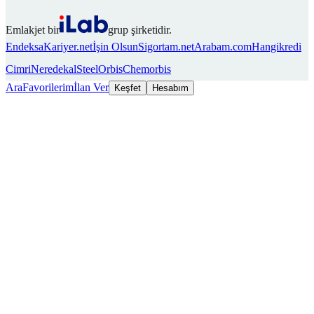
Emlakjet bir
grup şirketidir.
Endeksa
Kariyer.net
İşin Olsun
Sigortam.net
Arabam.com
Hangikredi
Cimri
Neredekal
SteelOrbis
Chemorbis
Ara
Favorilerim
İlan Ver
Keşfet
Hesabım