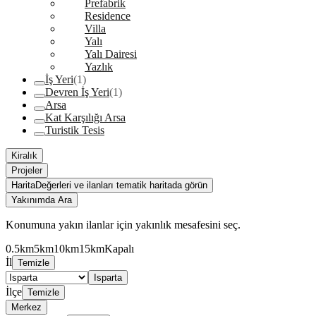
Prefabrik
Residence
Villa
Yalı
Yalı Dairesi
Yazlık
İş Yeri
(1)
Devren İş Yeri
(1)
Arsa
Kat Karşılığı Arsa
Turistik Tesis
Kiralık
Projeler
Harita
Değerleri ve ilanları tematik haritada görün
Yakınımda Ara
Konumuna yakın ilanlar için yakınlık mesafesini seç.
0.5km
5km
10km
15km
Kapalı
İl
Temizle
Isparta
İlçe
Temizle
Merkez