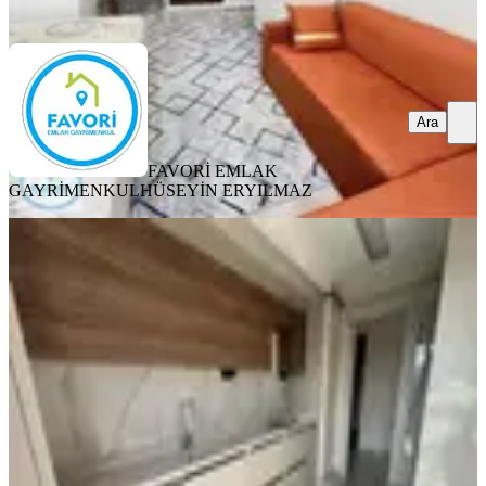
Ara
Ara
FAVORİ EMLAK
GAYRİMENKUL
HÜSEYİN ERYILMAZ
SIFIR BİNA
Gülistan Mahallesi Metro Sanat Sitesi
Satılık 3+1 Daire
Merkez, Gülistan Mahallesi
3+1
·
160 m²
·
3. Kat
·
23.07.2026
8.700.000 ₺