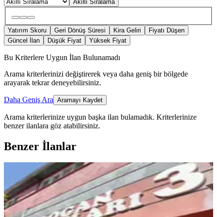
Akıllı Sıralama
Yatırım Skoru
Geri Dönüş Süresi
Kira Geliri
Fiyatı Düşen
Güncel İlan
Düşük Fiyat
Yüksek Fiyat
Bu Kriterlere Uygun İlan Bulunamadı
Arama kriterlerinizi değiştirerek veya daha geniş bir bölgede
arayarak tekrar deneyebilirsiniz.
Daha Geniş Ara
Aramayı Kaydet
Arama kriterlerinize uygun başka ilan bulamadık.
Kriterlerinize
benzer ilanlara göz atabilirsiniz.
Benzer İlanlar
YENİ
Sahibinden Satılıkbahçe Kat 1+0
Apart
Merkez, Fatih Mahallesi