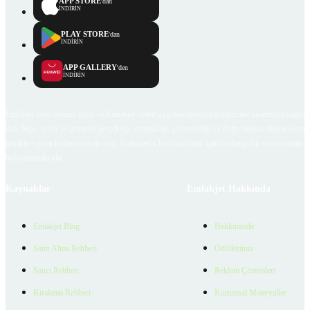
APP STORE
'dan
İNDİRİN
PLAY STORE
'dan
İNDİRİN
APP GALLERY
'den
İNDİRİN
Emlakjet.com internet sitesi ve Emlakjet mobil uygulamalarında kullanıcılar tarafından sağlana
ilan, bilgi, içerik ve görselin gerçekliği, orijinalliği, güvenilirliği ve doğruluğuna ilişkin soru
içerikleri giren kullanıcıya ait olup, Emlakjet'in bu hususlarla ilgili herhangi bir sorumluluğu
bulunmamaktadır.
Kaynaklar
Emlakjet Hakkında
Emlakjet Blog
Hakkımızda
Satın Alma Rehberi
Ödüllerimiz
Satıcı Rehberi
Reklam Çözümleri
Kiralama Rehberi
Kurumsal Materyaller