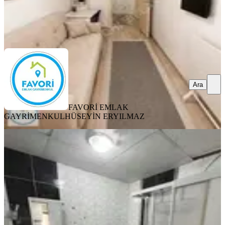
FAVORİ EMLAK GAYRİMENKUL
HÜSEYİN ERYILMAZ
Ara
Ara
FAVORİ EMLAK
GAYRİMENKUL
HÜSEYİN ERYILMAZ
EŞYALI
Satılık 1+1 Balkonlu Apart
Merkez, Fatih Mahallesi
1+1
·
35 m²
·
1. Kat
·
29.07.2026
2.100.000 ₺