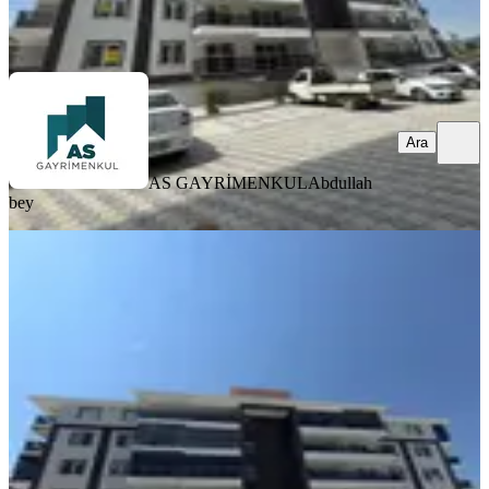
AS GAYRİMENKUL
Abdullah bey
Ara
Ara
AS GAYRİMENKUL
Abdullah
bey
SIFIR BİNA
Muzaffertürkeş Te Site İçi 3+1 Sıfır
Satılık Daire
Merkez, Muzaffer Türkeş Mahallesi
3+1
·
150 m²
·
Yüksek giriş
·
05.08.2026
6.090.000 ₺