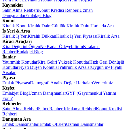
Kaynaklar
Satın Alma Rehberi
Konut Kredisi Rehberi
Uzman
Danışmanlar
Emlakjet Blog
Konut
Kiralık Konut
Kiralık Daire
Günlük Kiralık Daire
Haritada Ara
İş Yeri & Arsa
Kiralık İş Yeri
Kiralık Dükkan
Kiralık İş Yeri Piyasası
Kiralık Arsa
Kiracı Araçları
Kira Değerini Öğren
Ne Kadar Ödeyebilirim
Kiralama
Rehberi
Emlakjet Blog
İlanlar
Yatırımlık Konutlar
Kira Geliri Yüksek Konutlar
Hızlı Geri Dönüşlü
Konutlar
Fiyatı Düşen Konutlar
Yatırımlık Arsalar
Uygun m² Fiyatlı
Arsalar
Piyasa
Emlak Piyasası
Demografi Analizi
Değer Haritaları
Verilerimiz
Keşfet
Emlakjet Blog
Uzman Danışmanlar
GYF (Gayrimenkul Yatırım
Fonu)
Rehberler
Satın Alma Rehberi
Satıcı Rehberi
Kiralama Rehberi
Konut Kredisi
Rehberi
Danışman Ara
Emlak Danışmanları
Emlak Ofisleri
Uzman Danışmanlar