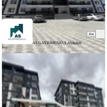
AS GAYRİMENKUL
Abdullah bey
Ara
Ara
AS GAYRİMENKUL
Abdullah
bey
SIFIR BİNA
Söyleyiciler Azure Sitesi Güney Doğu
Ara Kat 4+1 Satılık Daire
Merkez, Muzaffer Türkeş Mahallesi
4+1
·
200 m²
·
4. Kat
·
03.08.2026
9.900.000 ₺