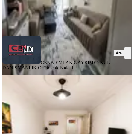
CENK EMLAK GAYRİMENKUL DANIŞMANLIK OTO
Cenk
Baddal
Ara
Ara
CENK EMLAK GAYRİMENKUL
DANIŞMANLIK OTO
Cenk Baddal
EŞYALI
1+0 Satılık Oda Mutfak Ayrı Apart
Merkez, Fatih Mahallesi
Stüdyo
·
25 m²
·
3. Kat
·
29.07.2026
915.000 ₺