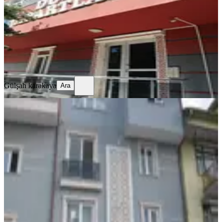
Stüdyo
·
20 m²
·
Bahçe katı
·
07.08.2026
1.000.000 ₺
Gülşah karakaya
Ara
Gülşah karakaya
Ara
YENİ
Satılık Apart Daire
Merkez, Sanayi Mahallesi
2+1
·
85 m²
·
3. Kat
·
06.08.2026
3.150.000 ₺
TALİP YÖRÜKOĞLU EMLAK ISPARTA TEMSİLCİLİĞİ
İNCE MAVİ EMLAK
Bahri İnce