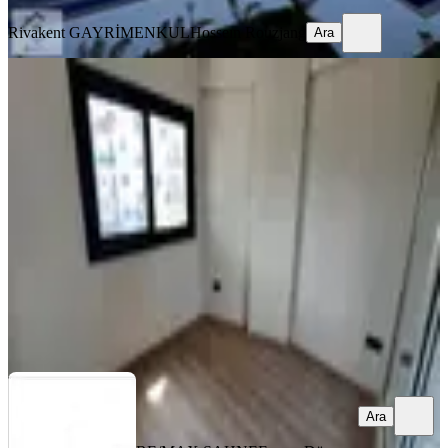
Rivakent GAYRİMENKUL
Hosseın Rouzjang
Ara
BALKONLU
Satılık 2+1 Daire | İskelenin En İyi
Lokasyonlarından Birinde |
İskele, Merkez Mahallesi
2+1
·
100 m²
·
2. Kat
·
04.08.2026
9.000.000 ₺
RE/MAX SAHNE
Erman Düzener
Ara
Ara