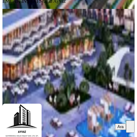
EMLAK İNŞAAT
Sezgin Ayvaz
SIFIR BİNA
Courtyard Platınum: Hayalinizdeki
Yaşam Burada Başlıyor
İskele, Merkez Mahallesi
2+1
·
110 m²
·
Bahçe katı
·
28.07.2026
219.000 €
AYVAZ GAYRİMENKUL EMLAK İNŞAAT
Sezgin Ayvaz
Ara
Ara