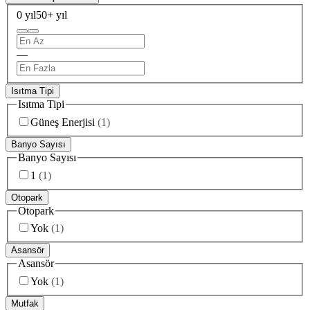
0 yıl
50+ yıl
—
Isıtma Tipi
Isıtma Tipi
Güneş Enerjisi
(
1
)
Banyo Sayısı
Banyo Sayısı
1
(
1
)
Otopark
Otopark
Yok
(
1
)
Asansör
Asansör
Yok
(
1
)
Mutfak