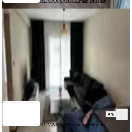
RE/MAX SAHNE
Erman Düzener
EŞYALI
Satılık 2+1 Daire | İskelenin En İyi
Lokasyonunda | Full Eşyalı
İskele, Merkez Mahallesi
2+1
·
90 m²
·
2. Kat
·
04.08.2026
10.000.000 ₺
RE/MAX SAHNE
Erman Düzener
Ara
Ara
RE/MAX SAHNE
Erman Düzener