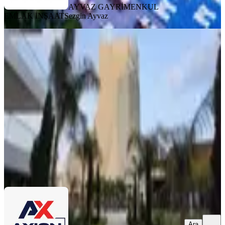
AYVAZ GAYRİMENKUL
EMLAK İNŞAAT
Sezgin Ayvaz
MANZARALI
%
3
Satılık Rezidans Dairesi İskele Grand
Sapphıre Full Eşyalı 1+1
İskele, Merkez Mahallesi
1+1
·
74 m²
·
2. Kat
·
27.07.2026
9.300.000 ₺
9.600.000 ₺
AXION REAL ESTATE
Kamil ERTEM
Ara
Ara