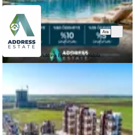
Ara
Address Estate
Ornella Spadola
MANZARALI
iskele Longbeach' Royal Sun
Sitesinde Satılık 2+1 Daire – Havuz Ve
Deniz Manzaralı Fırsat!
İskele, Çayırova Köyü
2+1
·
88 m²
·
7. Kat
·
22.04.2026
127.500 £