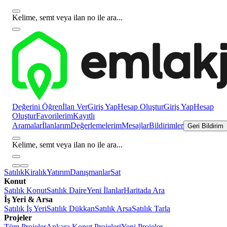
Kelime, semt veya ilan no ile ara...
Değerini Öğren
İlan Ver
Giriş Yap
Hesap Oluştur
Giriş Yap
Hesap
Oluştur
Favorilerim
Kayıtlı
Aramalar
İlanlarım
Değerlemelerim
Mesajlar
Bildirimler
Geri Bildirim
Kelime, semt veya ilan no ile ara...
Satılık
Kiralık
Yatırım
Danışmanlar
Sat
Konut
Satılık Konut
Satılık Daire
Yeni İlanlar
Haritada Ara
İş Yeri & Arsa
Satılık İş Yeri
Satılık Dükkan
Satılık Arsa
Satılık Tarla
Projeler
Tüm Projeler
Ankara Konut Projeleri
Yeni Projeler