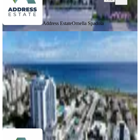
Address Estate
Ornella Spadola
MANZARALI
50 Ay Vadeli, Taşınmaya Hazır
Daireler – İskele Long Beach Bölgesi
İskele, Zeybekköy Köyü
1+1
·
52 m²
·
1. Kat
·
13.06.2026
106.500 £
Address Estate
Ornella Spadola
Ara