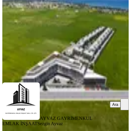
D-poınt Kıbrıs: Geleceğin Yaşam Ve
Yatırım Merkezi
İskele, Merkez Mahallesi
2+1
·
110 m²
·
2. Kat
·
02.08.2026
174.000 €
AYVAZ GAYRİMENKUL EMLAK İNŞAAT
Sezgin Ayvaz
Ara
Ara
AYVAZ GAYRİMENKUL
EMLAK İNŞAAT
Sezgin Ayvaz