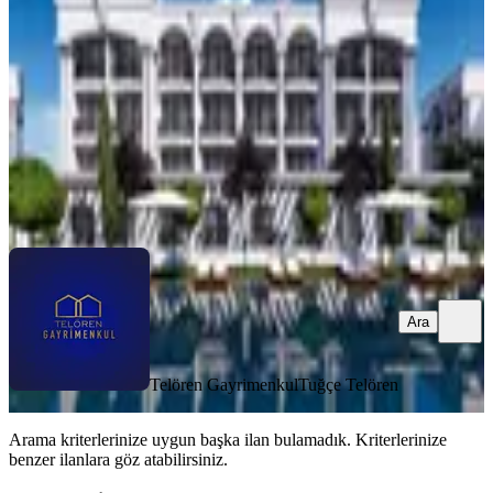
İskele, Bafra Köyü
Stüdyo
·
40 m²
·
Bahçe katı
·
04.04.2024
165.000 £
Telören Gayrimenkul
Tuğçe Telören
Ara
Ara
Telören Gayrimenkul
Tuğçe Telören
Arama kriterlerinize uygun başka ilan bulamadık.
Kriterlerinize
benzer ilanlara göz atabilirsiniz.