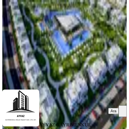
SIFIR BİNA
Four Seasons Lıfe Iıı : İskele'nin Yeni
Yaşam Vizyonu
İskele, Merkez Mahallesi
2+1
·
79 m²
·
Villa tipi
·
30.07.2026
193.000 €
AYVAZ GAYRİMENKUL EMLAK İNŞAAT
Sezgin Ayvaz
Ara
Ara
AYVAZ GAYRİMENKUL