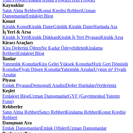
Kaynaklar
Satın Alma Rehberi
Konut Kredisi Rehberi
Uzman
Danışmanlar
Emlakjet Blog
Konut
Kiralık Konut
Kiralık Daire
Günlük Kiralık Daire
Haritada Ara
İş Yeri & Arsa
Kiralık İş Yeri
Kiralık Dükkan
Kiralık İş Yeri Piyasası
Kiralık Arsa
Kiracı Araçları
Kira Değerini Öğren
Ne Kadar Ödeyebilirim
Kiralama
Rehberi
Emlakjet Blog
İlanlar
Yatırımlık Konutlar
Kira Geliri Yüksek Konutlar
Hızlı Geri Dönüşlü
Konutlar
Fiyatı Düşen Konutlar
Yatırımlık Arsalar
Uygun m² Fiyatlı
Arsalar
Piyasa
Emlak Piyasası
Demografi Analizi
Değer Haritaları
Verilerimiz
Keşfet
Emlakjet Blog
Uzman Danışmanlar
GYF (Gayrimenkul Yatırım
Fonu)
Rehberler
Satın Alma Rehberi
Satıcı Rehberi
Kiralama Rehberi
Konut Kredisi
Rehberi
Danışman Ara
Emlak Danışmanları
Emlak Ofisleri
Uzman Danışmanlar