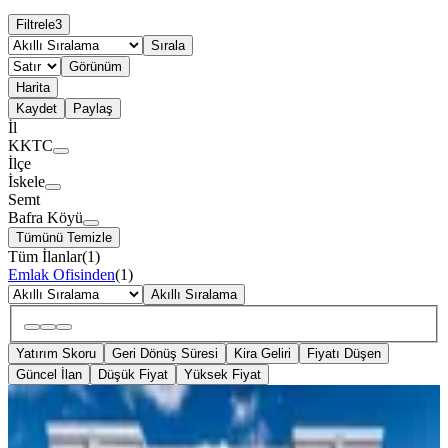
Filtrele
3
Sırala
Görünüm
Harita
Kaydet
Paylaş
İl
KKTC
İlçe
İskele
Semt
Bafra Köyü
Tümünü Temizle
Tüm İlanlar
(
1
)
Emlak Ofisinden
(
1
)
Akıllı Sıralama
Yatırım Skoru
Geri Dönüş Süresi
Kira Geliri
Fiyatı Düşen
Güncel İlan
Düşük Fiyat
Yüksek Fiyat
SIFIR BİNA
Kuzey Kıbrıs Hera Luxury Resorts