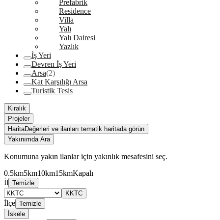
Prefabrik
Residence
Villa
Yalı
Yalı Dairesi
Yazlık
İş Yeri
Devren İş Yeri
Arsa
(2)
Kat Karşılığı Arsa
Turistik Tesis
Kiralık
Projeler
Harita
Değerleri ve ilanları tematik haritada görün
Yakınımda Ara
Konumuna yakın ilanlar için yakınlık mesafesini seç.
0.5km
5km
10km
15km
Kapalı
İl
Temizle
KKTC
İlçe
Temizle
İskele