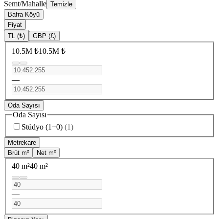
Semt/Mahalle
Temizle
Bafra Köyü
Fiyat
TL (₺)
GBP (£)
10.5M ₺
10.5M ₺
—
Oda Sayısı
Oda Sayısı
Stüdyo (1+0)
(
1
)
Metrekare
Brüt m²
Net m²
40 m²
40 m²
—