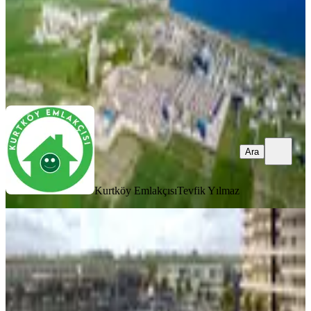
Kurtköy Emlakçısı
Tevfik Yılmaz
Ara
Ara
Kurtköy Emlakçısı
Tevfik Yılmaz
MANZARALI
%
8
Kıbrıs İskele'de Grand Sapphire Blu
Eşyalı Satılık Stüdyo Daire
İskele, Merkez Mahallesi
Stüdyo
·
46 m²
·
3. Kat
·
28.03.2026