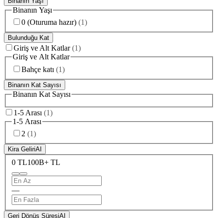
Binanın Yaşı
Binanın Yaşı
0 (Oturuma hazır)
(
1
)
Bulunduğu Kat
Giriş ve Alt Katlar
(
1
)
Giriş ve Alt Katlar
Bahçe katı
(
1
)
Binanın Kat Sayısı
Binanın Kat Sayısı
1-5 Arası
(
1
)
1-5 Arası
2
(
1
)
Kira Geliri
AI
0 TL
100B+ TL
—
Geri Dönüş Süresi
AI