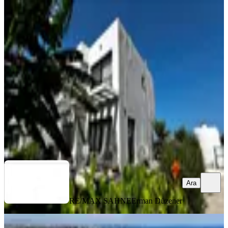
EŞYALI
Satılık Lüks 3+1 Villa | İskelenin En
İyi Lokasyonunda | Full E
İskele, Merkez Mahallesi
3+1
·
150 m²
·
Düz Giriş (Zemin)
·
04.08.2026
23.100.000 ₺
RE/MAX SAHNE
Erman Düzener
Ara
Ara
RE/MAX SAHNE
Erman Düzener
SIFIR BİNA