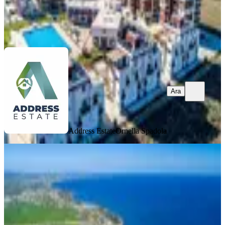
Address Estate
Ornella Spadola
Ara
Ara
Address Estate
Ornella Spadola
MANZARALI
Kıbrıs İskele Long Beach Te Satılık
Stüdyo Daire Sky Life Deluxe
İskele, Merkez Mahallesi
Stüdyo
·
49 m²
·
2. Kat
·
28.03.2026
7.200.000 ₺