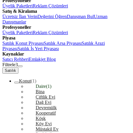
Profesyoneller
Üyelik Paketleri
Reklam Çözümleri
Satış & Kiralama
Ücretsiz İlan Verin
Değerini Öğren
Danışman Bul
Uzman
Danışmanlar
Profesyoneller
Üyelik Paketleri
Reklam Çözümleri
Piyasa
Satılık Konut Piyasası
Satılık Arsa Piyasası
Satılık Arazi
Piyasası
Satılık İş Yeri Piyasası
Kaynaklar
Satıcı Rehberi
Emlakjet Blog
Filtrele
3
Satılık
Konut
(1)
Daire
(1)
Bina
Çiftlik Evi
Dağ Evi
Devremülk
Kooperatif
Köşk
Köy Evi
Müstakil Ev