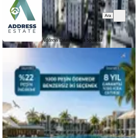
Ara
Address Estate
Ornella Spadola
MANZARALI
Kuzey Kıbrıs İskele Bölgesinde 8 Yıl
%12.5 Kira Garantili Daireler
İskele, Zeybekköy Köyü
Stüdyo
·
51 m²
·
1. Kat
·
28.04.2026
117.000 £
Address Estate
Ornella Spadola
Ara