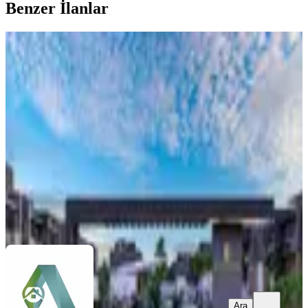
Benzer İlanlar
MANZARALI
İskele Yeni Erenköy Bölgesi'nde Taksit
İmkânlı Deniz Manzaralı Tatil Evleri
İskele, Zeybekköy Köyü
1+1
·
70 m²
·
1. Kat
·
13.06.2026
117.000 £
Address Estate
Ornella Spadola
Ara
Ara