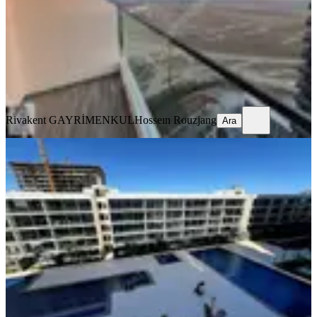
1+1
·
70 m²
·
27. Kat
·
06.08.2026
9.600.000 ₺
Rivakent GAYRİMENKUL
Hosseın Rouzjang
Ara
Rivakent GAYRİMENKUL
Hosseın Rouzjang
Ara
YENİ
Kktc İskele Long Beach Grand
Saphire Satılık2+1 Daire Devirdahil
İskele, Merkez Mahallesi
2+1
·
114 m²
·
4. Kat
·
06.08.2026
11.200.000 ₺
Rivakent GAYRİMENKUL
Hosseın Rouzjang
Ara