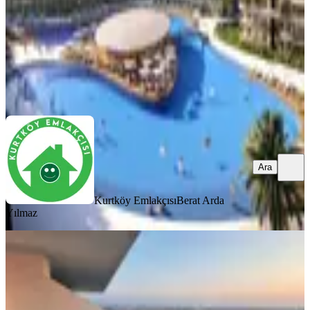
6.000.000 ₺
6.500.000 ₺
Kurtköy Emlakçısı
Berat Arda Yılmaz
Ara
Ara
Kurtköy Emlakçısı
Berat Arda
Yılmaz
YENİ
Kktc İskele Long Beach Grand
Saphire Satılık1+1 Daire Devirdahil
İskele, Merkez Mahallesi