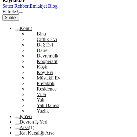
Kaynaklar
Satıcı Rehberi
Emlakjet Blog
Filtrele
3
Satılık
Konut
Bina
Çiftlik Evi
Dağ Evi
Daire
Devremülk
Kooperatif
Köşk
Köy Evi
Müstakil Ev
Prefabrik
Residence
Villa
Yalı
Yalı Dairesi
Yazlık
İş Yeri
Devren İş Yeri
Arsa
(1)
Kat Karşılığı Arsa