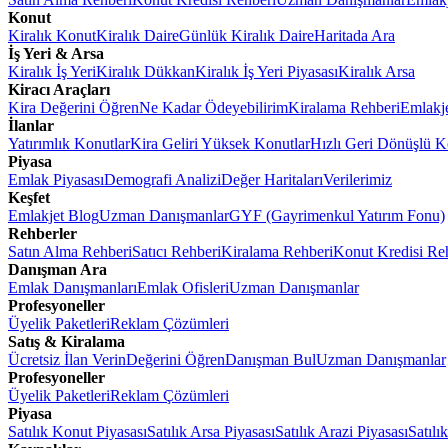
Konut
Kiralık Konut
Kiralık Daire
Günlük Kiralık Daire
Haritada Ara
İş Yeri & Arsa
Kiralık İş Yeri
Kiralık Dükkan
Kiralık İş Yeri Piyasası
Kiralık Arsa
Kiracı Araçları
Kira Değerini Öğren
Ne Kadar Ödeyebilirim
Kiralama Rehberi
Emlakj
İlanlar
Yatırımlık Konutlar
Kira Geliri Yüksek Konutlar
Hızlı Geri Dönüşlü K
Piyasa
Emlak Piyasası
Demografi Analizi
Değer Haritaları
Verilerimiz
Keşfet
Emlakjet Blog
Uzman Danışmanlar
GYF (Gayrimenkul Yatırım Fonu)
Rehberler
Satın Alma Rehberi
Satıcı Rehberi
Kiralama Rehberi
Konut Kredisi Re
Danışman Ara
Emlak Danışmanları
Emlak Ofisleri
Uzman Danışmanlar
Profesyoneller
Üyelik Paketleri
Reklam Çözümleri
Satış & Kiralama
Ücretsiz İlan Verin
Değerini Öğren
Danışman Bul
Uzman Danışmanlar
Profesyoneller
Üyelik Paketleri
Reklam Çözümleri
Piyasa
Satılık Konut Piyasası
Satılık Arsa Piyasası
Satılık Arazi Piyasası
Satılı