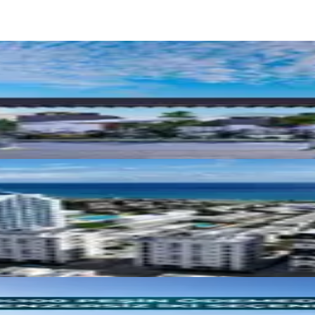
Taksit İmkânlı Deniz Manzaralı Tatil Evleri
ireler – İskele Long Beach Bölgesi
 Yıl %12.5 Kira Garantili Daireler