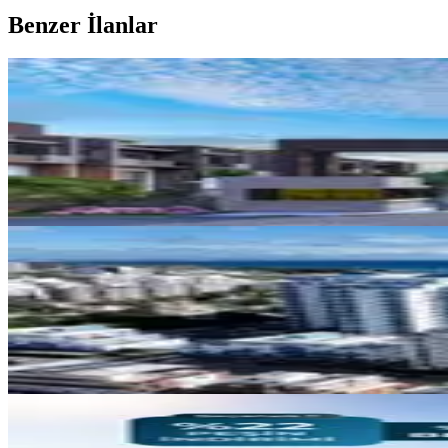
Benzer İlanlar
MANZARALI
İskele Yeni Erenköy Bölgesi'nde 
İskele, Zeybekköy Köyü
1+1
·
70 m²
·
1. Kat
·
13.06.2026
117.000 £
MANZARALI
50 Ay Vadeli, Taşınmaya Hazır Da
İskele, Zeybekköy Köyü
1+1
·
52 m²
·
1. Kat
·
13.06.2026
106.500 £
MANZARALI
Kuzey Kıbrıs İskele Bölgesinde 8