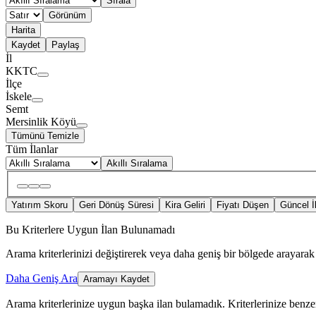
Sırala
Görünüm
Harita
Kaydet
Paylaş
İl
KKTC
İlçe
İskele
Semt
Mersinlik Köyü
Tümünü Temizle
Tüm İlanlar
Akıllı Sıralama
Yatırım Skoru
Geri Dönüş Süresi
Kira Geliri
Fiyatı Düşen
Güncel İ
Bu Kriterlere Uygun İlan Bulunamadı
Arama kriterlerinizi değiştirerek veya daha geniş bir bölgede arayarak 
Daha Geniş Ara
Aramayı Kaydet
Arama kriterlerinize uygun başka ilan bulamadık.
Kriterlerinize benzer