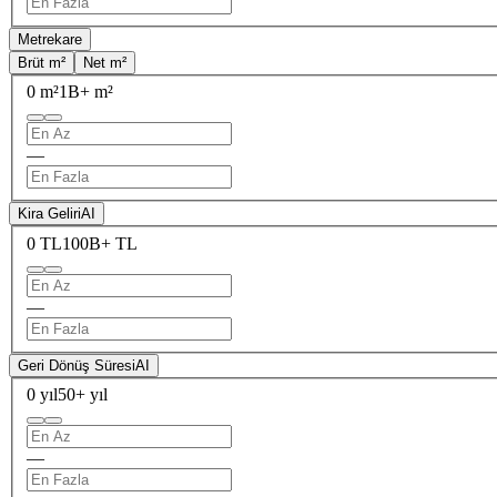
Metrekare
Brüt m²
Net m²
0 m²
1B+ m²
—
Kira Geliri
AI
0 TL
100B+ TL
—
Geri Dönüş Süresi
AI
0 yıl
50+ yıl
—