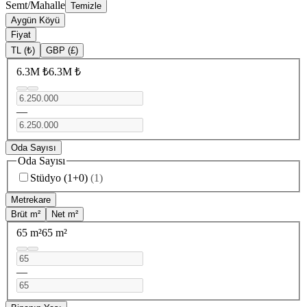
Semt/Mahalle
Temizle
Aygün Köyü
Fiyat
TL (₺)
GBP (£)
6.3M ₺
6.3M ₺
—
Oda Sayısı
Oda Sayısı
Stüdyo (1+0)
(
1
)
Metrekare
Brüt m²
Net m²
65 m²
65 m²
—