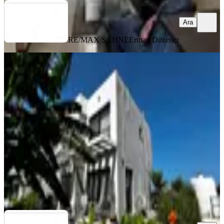
Ara
RE/MAX SAHNE
Erman Düzener
YENİ
Satılık Lüks 3+1 Villa | İskelenin En
İyi Lokasyonunda | Full E
İskele, Merkez Mahallesi
3+1
·
150 m²
·
Düz Giriş (Zemin)
·
04.08.2026
23.100.000 ₺
RE/MAX SAHNE
Erman Düzener
Ara