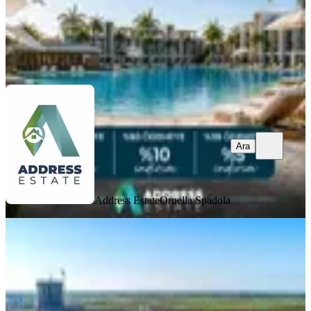
Address Estate
Ornella Spadola
Ara
Ara
Address Estate
Ornella Spadola
MANZARALI
iskele Longbeach' Royal Sun
Sitesinde Satılık 2+1 Daire – Havuz Ve
Deniz Manzaralı Fırsat!
İskele, Çayırova Köyü