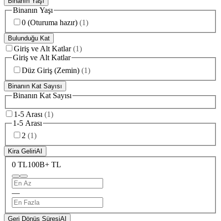
Binanın Yaşı
Binanın Yaşı
0 (Oturuma hazır)
(
1
)
Bulunduğu Kat
Giriş ve Alt Katlar
(
1
)
Giriş ve Alt Katlar
Düz Giriş (Zemin)
(
1
)
Binanın Kat Sayısı
Binanın Kat Sayısı
1-5 Arası
(
1
)
1-5 Arası
2
(
1
)
Kira Geliri
AI
0 TL
100B+ TL
—
Geri Dönüş Süresi
AI