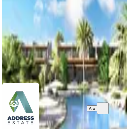
Kuzey Kıbrıs İskele'de Yatay Mimarili
Projeden Satılık Stüdyo Daire!
İskele, Aygün Köyü
Stüdyo
·
65 m²
·
Düz Giriş (Zemin)
·
27.01.2025
6.250.000 ₺
Address Estate
Figen Arda
Ara
Ara