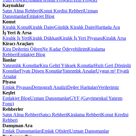
Kaynaklar
Satın Alma Rehberi
Konut Kredisi Rehberi
Uzman
Danışmanlar
Emlakjet Blog
Konut
Kiralık Konut
Kiralık Daire
Günlük Kiralık Daire
Haritada Ara
İş Yeri & Arsa
Kiralık İş Yeri
Kiralık Dükkan
Kiralık İş Yeri Piyasası
Kiralık Arsa
Kiracı Araçları
Kira Değerini Öğren
Ne Kadar Ödeyebilirim
Kiralama
Rehberi
Emlakjet Blog
İlanlar
Yatırımlık Konutlar
Kira Geliri Yüksek Konutlar
Hızlı Geri Dönüşlü
Konutlar
Fiyatı Düşen Konutlar
Yatırımlık Arsalar
Uygun m² Fiyatlı
Arsalar
Piyasa
Emlak Piyasası
Demografi Analizi
Değer Haritaları
Verilerimiz
Keşfet
Emlakjet Blog
Uzman Danışmanlar
GYF (Gayrimenkul Yatırım
Fonu)
Rehberler
Satın Alma Rehberi
Satıcı Rehberi
Kiralama Rehberi
Konut Kredisi
Rehberi
Danışman Ara
Emlak Danışmanları
Emlak Ofisleri
Uzman Danışmanlar