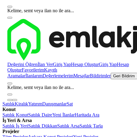
Kelime, semt veya ilan no ile ara...
Değerini Öğren
İlan Ver
Giriş Yap
Hesap Oluştur
Giriş Yap
Hesap
Oluştur
Favorilerim
Kayıtlı
Aramalar
İlanlarım
Değerlemelerim
Mesajlar
Bildirimler
Geri Bildirim
Kelime, semt veya ilan no ile ara...
Satılık
Kiralık
Yatırım
Danışmanlar
Sat
Konut
Satılık Konut
Satılık Daire
Yeni İlanlar
Haritada Ara
İş Yeri & Arsa
Satılık İş Yeri
Satılık Dükkan
Satılık Arsa
Satılık Tarla
Projeler
Tüm Projeler
Ankara Konut Projeleri
Yeni Projeler