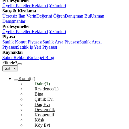
Profesyoneller
Üyelik Paketleri
Reklam Çözümleri
Satış & Kiralama
Ücretsiz İlan Verin
Değerini Öğren
Danışman Bul
Uzman
Danışmanlar
Profesyoneller
Üyelik Paketleri
Reklam Çözümleri
Piyasa
Satılık Konut Piyasası
Satılık Arsa Piyasası
Satılık Arazi
Piyasası
Satılık İş Yeri Piyasası
Kaynaklar
Satıcı Rehberi
Emlakjet Blog
Filtrele
3
Satılık
Konut
(2)
Daire
(1)
Residence
(1)
Bina
Çiftlik Evi
Dağ Evi
Devremülk
Kooperatif
Köşk
Köy Evi