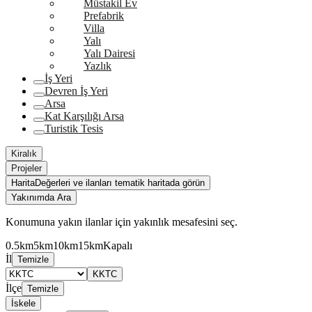
Müstakil Ev
Prefabrik
Villa
Yalı
Yalı Dairesi
Yazlık
İş Yeri
Devren İş Yeri
Arsa
Kat Karşılığı Arsa
Turistik Tesis
Kiralık
Projeler
Harita
Değerleri ve ilanları tematik haritada görün
Yakınımda Ara
Konumuna yakın ilanlar için yakınlık mesafesini seç.
0.5km
5km
10km
15km
Kapalı
İl
Temizle
KKTC
İlçe
Temizle
İskele