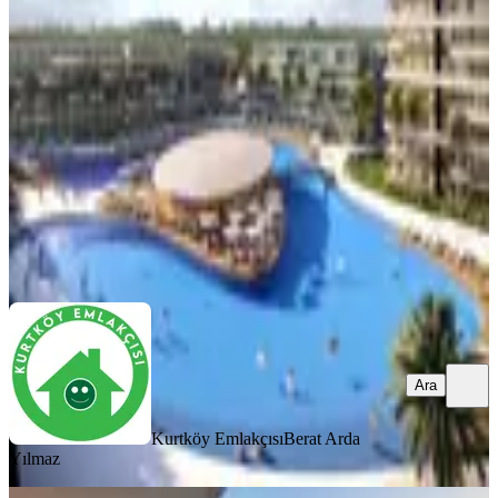
Eşyalı Satılık Stüdyo Daire
İskele, Merkez Mahallesi
Stüdyo
·
46 m²
·
3. Kat
·
28.03.2026
6.000.000 ₺
6.500.000 ₺
Kurtköy Emlakçısı
Berat Arda Yılmaz
Ara
Ara
Kurtköy Emlakçısı
Berat Arda
Yılmaz
YENİ