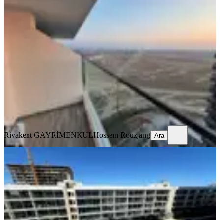
Kktc İskele Long Beach Grand
Saphire Satılık1+1 Daire Devirdahil
İskele, Merkez Mahallesi
1+1
·
70 m²
·
27. Kat
·
06.08.2026
9.600.000 ₺
Rivakent GAYRİMENKUL
Hosseın Rouzjang
Ara
Rivakent GAYRİMENKUL
Hosseın Rouzjang
Ara
YENİ
Kktc İskele Long Beach Grand
Saphire Satılık2+1 Daire Devirdahil
İskele, Merkez Mahallesi
2+1
·
114 m²
·
4. Kat
·
06.08.2026