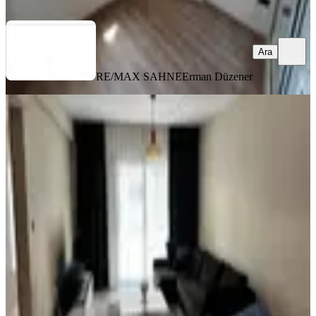
Ara
Ara
RE/MAX SAHNE
Erman Düzener
YENİ
Satılık 2+1 Daire | İskelenin En İyi
Lokasyonunda | Full Eşyalı
İskele, Merkez Mahallesi
2+1
·
90 m²
·
2. Kat
·
04.08.2026
10.000.000 ₺
RE/MAX SAHNE
Erman Düzener
Ara