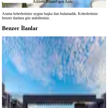
Address Estate
Figen Arda
Arama kriterlerinize uygun başka ilan bulamadık.
Kriterlerinize
benzer ilanlara göz atabilirsiniz.
Benzer İlanlar
MANZARALI
İskele Yeni Erenköy Bölgesi'nde Taksit
İmkânlı Deniz Manzaralı Tatil Evleri
İskele, Zeybekköy Köyü
1+1
·
70 m²
·
1. Kat
·
13.06.2026
117.000 £
Address Estate
Ornella Spadola
Ara