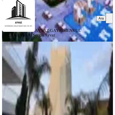
Ara
AYVAZ GAYRİMENKUL
EMLAK İNŞAAT
Sezgin Ayvaz
MANZARALI
%
3
Satılık Rezidans Dairesi İskele Grand
Sapphıre Full Eşyalı 1+1
İskele, Merkez Mahallesi
1+1
·
74 m²
·
2. Kat
·
27.07.2026
9.300.000 ₺
9.600.000 ₺
AXION REAL ESTATE
Kamil ERTEM