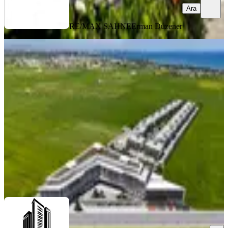
Ara
RE/MAX SAHNE
Erman Düzener
YENİ
D-poınt Kıbrıs: Geleceğin Yaşam Ve
Yatırım Merkezi
İskele, Merkez Mahallesi
2+1
·
110 m²
·
2. Kat
·
02.08.2026
174.000 €
AYVAZ GAYRİMENKUL EMLAK İNŞAAT
Sezgin Ayvaz
Ara