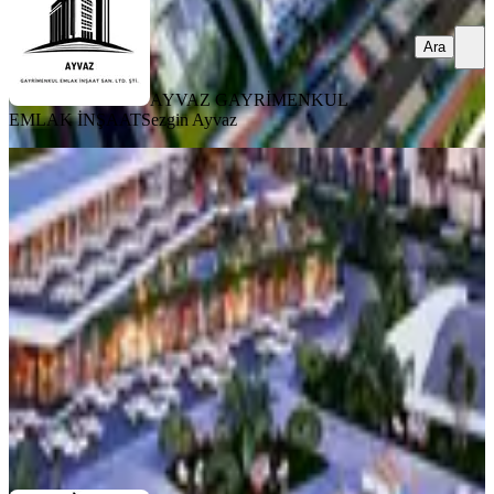
Ara
AYVAZ GAYRİMENKUL
EMLAK İNŞAAT
Sezgin Ayvaz
SIFIR BİNA
Courtyard Platınum: Hayalinizdeki
Yaşam Burada Başlıyor
İskele, Merkez Mahallesi
2+1
·
110 m²
·
Bahçe katı
·
28.07.2026
219.000 €
AYVAZ GAYRİMENKUL EMLAK İNŞAAT
Sezgin Ayvaz
Ara