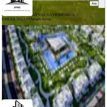
Ara
AYVAZ GAYRİMENKUL
EMLAK İNŞAAT
Sezgin Ayvaz
SIFIR BİNA
Four Seasons Lıfe Iıı : İskele'nin Yeni
Yaşam Vizyonu
İskele, Merkez Mahallesi
2+1
·
79 m²
·
Villa tipi
·
30.07.2026
193.000 €
AYVAZ GAYRİMENKUL EMLAK İNŞAAT
Sezgin Ayvaz
Ara