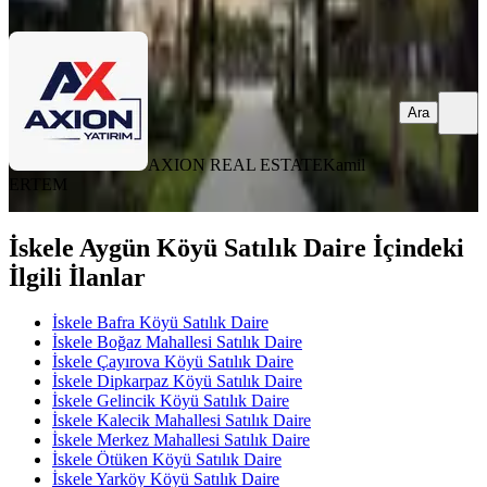
Ara
Ara
AXION REAL ESTATE
Kamil
ERTEM
İskele Aygün Köyü Satılık Daire İçindeki
İlgili İlanlar
İskele Bafra Köyü Satılık Daire
İskele Boğaz Mahallesi Satılık Daire
İskele Çayırova Köyü Satılık Daire
İskele Dipkarpaz Köyü Satılık Daire
İskele Gelincik Köyü Satılık Daire
İskele Kalecik Mahallesi Satılık Daire
İskele Merkez Mahallesi Satılık Daire
İskele Ötüken Köyü Satılık Daire
İskele Yarköy Köyü Satılık Daire