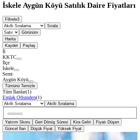
İskele Aygün Köyü Satılık Daire Fiyatları
Filtrele
3
Sırala
Görünüm
Harita
Kaydet
Paylaş
İl
KKTC
İlçe
İskele
Semt
Aygün Köyü
Tümünü Temizle
Tüm İlanlar
(
1
)
Emlak Ofisinden
(
1
)
Akıllı Sıralama
Yatırım Skoru
Geri Dönüş Süresi
Kira Geliri
Fiyatı Düşen
Güncel İlan
Düşük Fiyat
Yüksek Fiyat
SIFIR BİNA