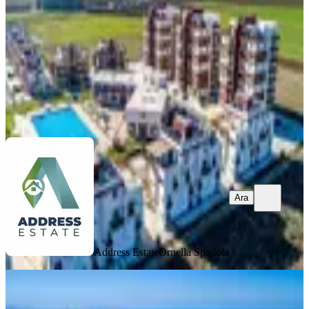
2+1
·
88 m²
·
7. Kat
·
22.04.2026
127.500 £
Address Estate
Ornella Spadola
Ara
Ara
Address Estate
Ornella Spadola
MANZARALI
Kıbrıs İskele Long Beach Te Satılık
Stüdyo Daire Sky Life Deluxe