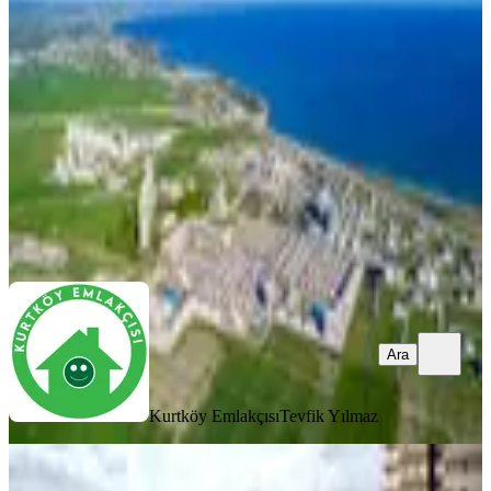
İskele, Merkez Mahallesi
Stüdyo
·
49 m²
·
2. Kat
·
28.03.2026
7.200.000 ₺
Kurtköy Emlakçısı
Tevfik Yılmaz
Ara
Ara
Kurtköy Emlakçısı
Tevfik Yılmaz
MANZARALI
%
8
Kıbrıs İskele'de Grand Sapphire Blu