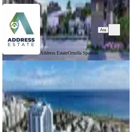
Ara
Address Estate
Ornella Spadola
MANZARALI
50 Ay Vadeli, Taşınmaya Hazır
Daireler – İskele Long Beach Bölgesi
İskele, Zeybekköy Köyü
1+1
·
52 m²
·
1. Kat
·
13.06.2026
106.500 £