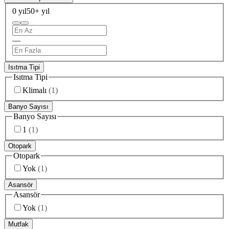
0 yıl
50+ yıl
—
Isıtma Tipi
Isıtma Tipi
Klimalı
(
1
)
Banyo Sayısı
Banyo Sayısı
1
(
1
)
Otopark
Otopark
Yok
(
1
)
Asansör
Asansör
Yok
(
1
)
Mutfak