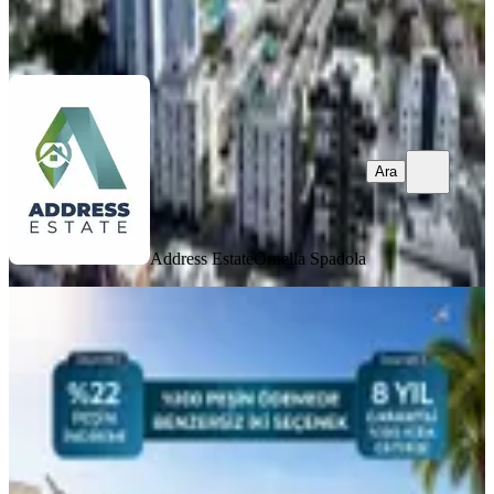
Address Estate
Ornella Spadola
Ara
Ara
Address Estate
Ornella Spadola
MANZARALI
Kuzey Kıbrıs İskele Bölgesinde 8 Yıl
%12.5 Kira Garantili Daireler
İskele, Zeybekköy Köyü
Stüdyo
·
51 m²
·
1. Kat
·
28.04.2026
117.000 £