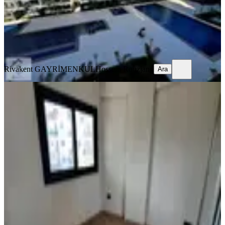
11.200.000 ₺
Rivakent GAYRİMENKUL
Hosseın Rouzjang
Ara
Rivakent GAYRİMENKUL
Hosseın Rouzjang
Ara
YENİ
Satılık 2+1 Daire | İskelenin En İyi
Lokasyonlarından Birinde |
İskele, Merkez Mahallesi
2+1
·
100 m²
·
2. Kat
·
04.08.2026
9.000.000 ₺
RE/MAX SAHNE
Erman Düzener