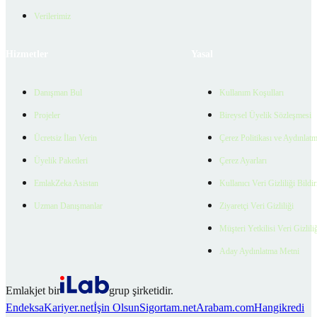
Verilerimiz
Hizmetler
Yasal
Danışman Bul
Kullanım Koşulları
Projeler
Bireysel Üyelik Sözleşmesi
Ücretsiz İlan Verin
Çerez Politikası ve Aydınlat
Üyelik Paketleri
Çerez Ayarları
EmlakZeka Asistan
Kullanıcı Veri Gizliliği Bildi
Uzman Danışmanlar
Ziyaretçi Veri Gizliliği
Müşteri Yetkilisi Veri Gizlili
Aday Aydınlatma Metni
Emlakjet bir
grup şirketidir.
Endeksa
Kariyer.net
İşin Olsun
Sigortam.net
Arabam.com
Hangikredi