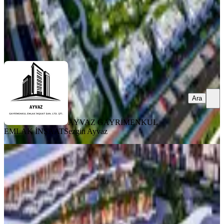
AYVAZ GAYRİMENKUL EMLAK İNŞAAT
Sezgin Ayvaz
Ara
Ara
AYVAZ GAYRİMENKUL
EMLAK İNŞAAT
Sezgin Ayvaz
SIFIR BİNA
Courtyard Platınum: Hayalinizdeki
Yaşam Burada Başlıyor
İskele, Merkez Mahallesi
2+1
·
110 m²
·
Bahçe katı
·
28.07.2026
219.000 €