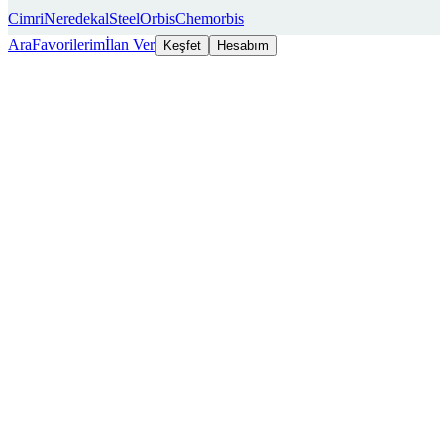
Cimri
Neredekal
SteelOrbis
Chemorbis
Ara
Favorilerim
İlan Ver
Keşfet
Hesabım