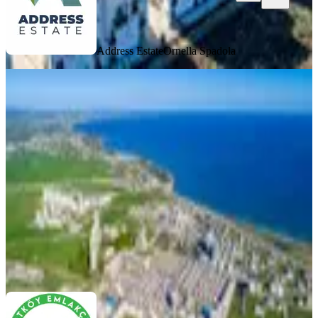
Address Estate
Ornella Spadola
MANZARALI
Kıbrıs İskele Long Beach Te Satılık
Stüdyo Daire Sky Life Deluxe
İskele, Merkez Mahallesi
Stüdyo
·
49 m²
·
2. Kat
·
28.03.2026
7.200.000 ₺
Kurtköy Emlakçısı
Tevfik Yılmaz
Ara