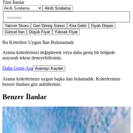
Tüm İlanlar
Akıllı Sıralama
Yatırım Skoru
Geri Dönüş Süresi
Kira Geliri
Fiyatı Düşen
Güncel İlan
Düşük Fiyat
Yüksek Fiyat
Bu Kriterlere Uygun İlan Bulunamadı
Arama kriterlerinizi değiştirerek veya daha geniş bir bölgede
arayarak tekrar deneyebilirsiniz.
Daha Geniş Ara
Aramayı Kaydet
Arama kriterlerinize uygun başka ilan bulamadık.
Kriterlerinize
benzer ilanlara göz atabilirsiniz.
Benzer İlanlar
MANZARALI
İskele Yeni Erenköy Bölgesi'nde Taksit
İmkânlı Deniz Manzaralı Tatil Evleri