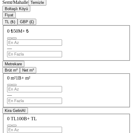
Semt/Mahalle
Temizle
Boltaşlı Köyü
Fiyat
TL (₺)
GBP (£)
0 ₺
50M+ ₺
—
Metrekare
Brüt m²
Net m²
0 m²
1B+ m²
—
Kira Geliri
AI
0 TL
100B+ TL