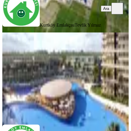
Ara
Kurtköy Emlakçısı
Tevfik Yılmaz
MANZARALI
%
8
Kıbrıs İskele'de Grand Sapphire Blu
Eşyalı Satılık Stüdyo Daire
İskele, Merkez Mahallesi
Stüdyo
·
46 m²
·
3. Kat
·
28.03.2026
6.000.000 ₺
6.500.000 ₺
Kurtköy Emlakçısı
Berat Arda Yılmaz
Ara