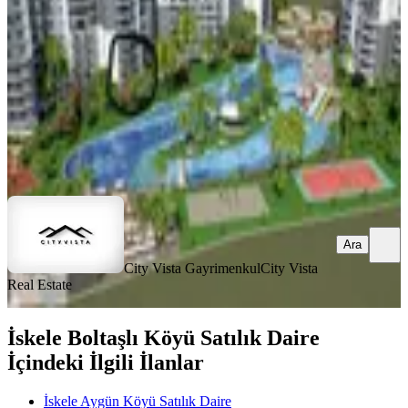
2+1
·
130 m²
·
2. Kat
·
21.07.2026
6.350.000 ₺
City Vista Gayrimenkul
City Vista Real Estate
Ara
Ara
City Vista Gayrimenkul
City Vista
Real Estate
İskele Boltaşlı Köyü Satılık Daire
İçindeki İlgili İlanlar
İskele Aygün Köyü Satılık Daire