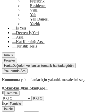
Prefabrik
Residence
Villa
Yalı
Yalı Dairesi
Yazlık
İş Yeri
Devren İş Yeri
Arsa
Kat Karşılığı Arsa
Turistik Tesis
Kiralık
Projeler
Harita
Değerleri ve ilanları tematik haritada görün
Yakınımda Ara
Konumuna yakın ilanlar için yakınlık mesafesini seç.
0.5km
5km
10km
15km
Kapalı
İl
Temizle
KKTC
İlçe
Temizle
İskele