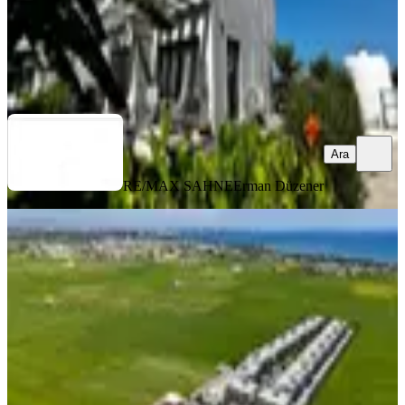
RE/MAX SAHNE
Erman Düzener
Ara
Ara
RE/MAX SAHNE
Erman Düzener
SIFIR BİNA
D-poınt Kıbrıs: Geleceğin Yaşam Ve
Yatırım Merkezi
İskele, Merkez Mahallesi
2+1
·
110 m²
·
2. Kat
·
02.08.2026
174.000 €