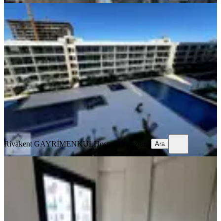
SİTE İÇİ
Kktc İskele Long Beach Grand
Saphire Satılık2+1 Daire Devirdahil
İskele, Merkez Mahallesi
2+1
·
114 m²
·
4. Kat
·
06.08.2026
11.200.000 ₺
Rivakent GAYRİMENKUL
Hosseın Rouzjang
Ara
Rivakent GAYRİMENKUL
Hosseın Rouzjang
Ara
BALKONLU
Satılık 2+1 Daire | İskelenin En İyi
Lokasyonlarından Birinde |
İskele, Merkez Mahallesi
2+1
·
100 m²
·
2. Kat
·
04.08.2026