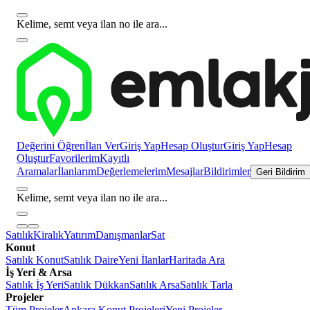
Kelime, semt veya ilan no ile ara...
Değerini Öğren
İlan Ver
Giriş Yap
Hesap Oluştur
Giriş Yap
Hesap
Oluştur
Favorilerim
Kayıtlı
Aramalar
İlanlarım
Değerlemelerim
Mesajlar
Bildirimler
Geri Bildirim
Kelime, semt veya ilan no ile ara...
Satılık
Kiralık
Yatırım
Danışmanlar
Sat
Konut
Satılık Konut
Satılık Daire
Yeni İlanlar
Haritada Ara
İş Yeri & Arsa
Satılık İş Yeri
Satılık Dükkan
Satılık Arsa
Satılık Tarla
Projeler
Tüm Projeler
Ankara Konut Projeleri
Yeni Projeler