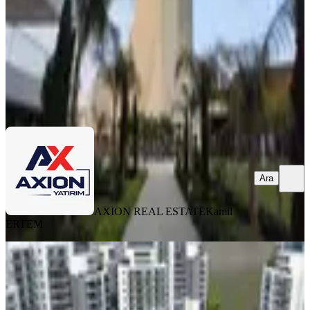
9.300.000 ₺
9.600.000 ₺
AXION REAL ESTATE
Kamil ERTEM
Ara
Ara
AXION REAL ESTATE
Kamil
ERTEM
SIFIR BİNA
Kuzey Kıbrıs Lskele Long Beach
Satılık Edelweis Sitede 2+1 Daire
İskele, Merkez Mahallesi