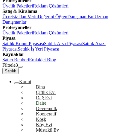
Profesyoneller
Üyelik Paketleri
Reklam Çözümleri
Satış & Kiralama
Ücretsiz İlan Verin
Değerini Öğren
Danışman Bul
Uzman
Danışmanlar
Profesyoneller
Üyelik Paketleri
Reklam Çözümleri
Piyasa
Satılık Konut Piyasası
Satılık Arsa Piyasası
Satılık Arazi
Piyasası
Satılık İş Yeri Piyasası
Kaynaklar
Satıcı Rehberi
Emlakjet Blog
Filtrele
3
Satılık
Konut
Bina
Çiftlik Evi
Dağ Evi
Daire
Devremülk
Kooperatif
Köşk
Köy Evi
Müstakil Ev