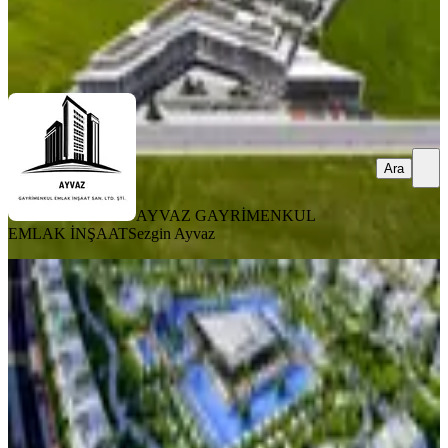
AYVAZ GAYRİMENKUL EMLAK İNŞAAT
Sezgin Ayvaz
Ara
Ara
AYVAZ GAYRİMENKUL
EMLAK İNŞAAT
Sezgin Ayvaz
SIFIR BİNA
Four Seasons Lıfe Iıı : İskele'nin Yeni
Yaşam Vizyonu
İskele, Merkez Mahallesi
2+1
·
79 m²
·
Villa tipi
·
30.07.2026
193.000 €