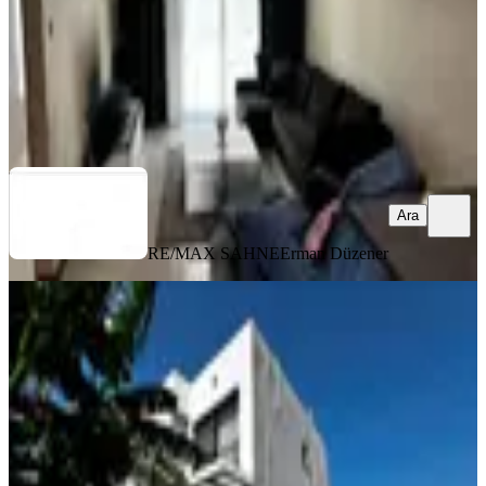
10.000.000 ₺
RE/MAX SAHNE
Erman Düzener
Ara
Ara
RE/MAX SAHNE
Erman Düzener
EŞYALI
Satılık Lüks 3+1 Villa | İskelenin En
İyi Lokasyonunda | Full E
İskele, Merkez Mahallesi
3+1
·
150 m²
·
Düz Giriş (Zemin)
·
04.08.2026
23.100.000 ₺