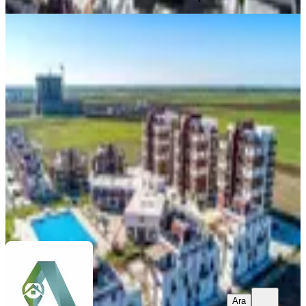
MANZARALI
iskele Longbeach' Royal Sun
Sitesinde Satılık 2+1 Daire – Havuz Ve
Deniz Manzaralı Fırsat!
İskele, Çayırova Köyü
2+1
·
88 m²
·
7. Kat
·
22.04.2026
127.500 £
Address Estate
Ornella Spadola
Ara
Ara