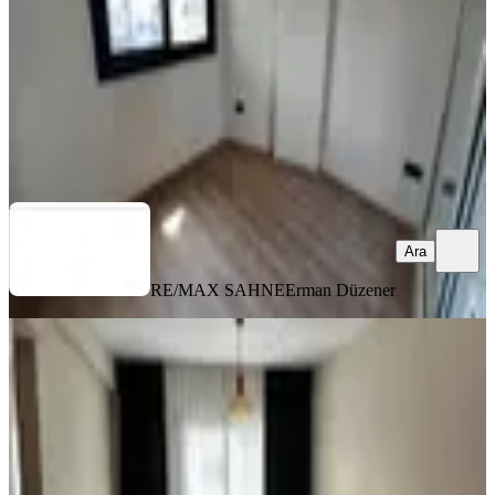
9.000.000 ₺
RE/MAX SAHNE
Erman Düzener
Ara
Ara
RE/MAX SAHNE
Erman Düzener
EŞYALI
Satılık 2+1 Daire | İskelenin En İyi
Lokasyonunda | Full Eşyalı
İskele, Merkez Mahallesi
2+1
·
90 m²
·
2. Kat
·
04.08.2026