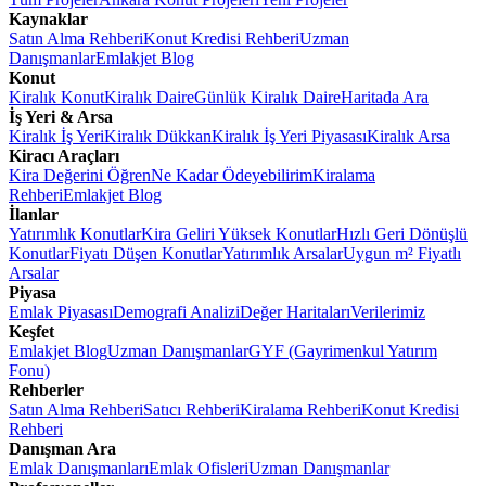
Kaynaklar
Satın Alma Rehberi
Konut Kredisi Rehberi
Uzman
Danışmanlar
Emlakjet Blog
Konut
Kiralık Konut
Kiralık Daire
Günlük Kiralık Daire
Haritada Ara
İş Yeri & Arsa
Kiralık İş Yeri
Kiralık Dükkan
Kiralık İş Yeri Piyasası
Kiralık Arsa
Kiracı Araçları
Kira Değerini Öğren
Ne Kadar Ödeyebilirim
Kiralama
Rehberi
Emlakjet Blog
İlanlar
Yatırımlık Konutlar
Kira Geliri Yüksek Konutlar
Hızlı Geri Dönüşlü
Konutlar
Fiyatı Düşen Konutlar
Yatırımlık Arsalar
Uygun m² Fiyatlı
Arsalar
Piyasa
Emlak Piyasası
Demografi Analizi
Değer Haritaları
Verilerimiz
Keşfet
Emlakjet Blog
Uzman Danışmanlar
GYF (Gayrimenkul Yatırım
Fonu)
Rehberler
Satın Alma Rehberi
Satıcı Rehberi
Kiralama Rehberi
Konut Kredisi
Rehberi
Danışman Ara
Emlak Danışmanları
Emlak Ofisleri
Uzman Danışmanlar