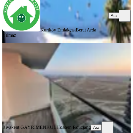
Ara
Kurtköy Emlakçısı
Berat Arda
Yılmaz
SİTE İÇİ
Kktc İskele Long Beach Grand
Saphire Satılık1+1 Daire Devirdahil
İskele, Merkez Mahallesi
1+1
·
70 m²
·
27. Kat
·
06.08.2026
9.600.000 ₺
Rivakent GAYRİMENKUL
Hosseın Rouzjang
Ara
Rivakent GAYRİMENKUL
Hosseın Rouzjang
Ara