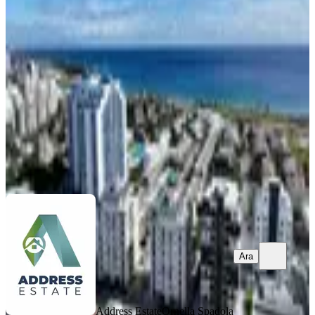
Daireler – İskele Long Beach Bölgesi
İskele, Zeybekköy Köyü
1+1
·
52 m²
·
1. Kat
·
13.06.2026
106.500 £
Address Estate
Ornella Spadola
Ara
Ara
Address Estate
Ornella Spadola