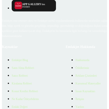
APP GALLERY
'den
İNDİRİN
Emlakjet.com internet sitesi ve Emlakjet mobil uygulamalarında kullanıcılar tarafından sağlana
ilan, bilgi, içerik ve görselin gerçekliği, orijinalliği, güvenilirliği ve doğruluğuna ilişkin soru
içerikleri giren kullanıcıya ait olup, Emlakjet'in bu hususlarla ilgili herhangi bir sorumluluğu
bulunmamaktadır.
Kaynaklar
Emlakjet Hakkında
Emlakjet Blog
Hakkımızda
Satın Alma Rehberi
Ödüllerimiz
Satıcı Rehberi
Reklam Çözümleri
Kiralama Rehberi
Kurumsal Materyaller
Konut Kredisi Rehberi
İnsan Kaynakları
Ne Kadar Ödeyebilirim
İletişim
Emlak Değeri
Yardım