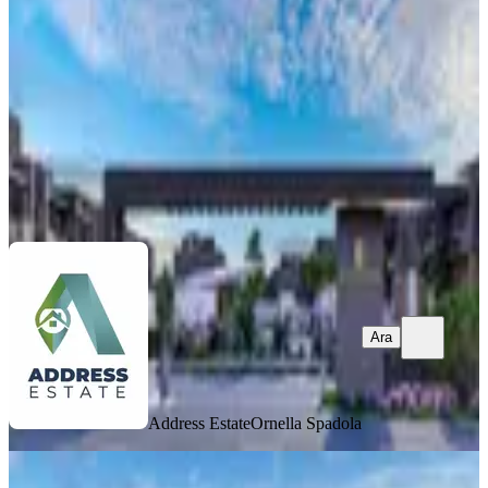
İskele, Zeybekköy Köyü
1+1
·
70 m²
·
1. Kat
·
13.06.2026
117.000 £
Address Estate
Ornella Spadola
Ara
Ara
Address Estate
Ornella Spadola
MANZARALI
50 Ay Vadeli, Taşınmaya Hazır