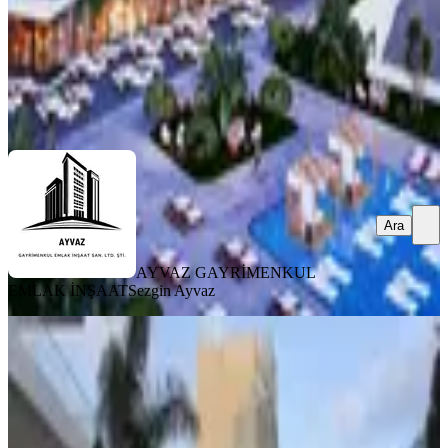
AYVAZ GAYRİMENKUL EMLAK İNŞAAT
Sezgin Ayvaz
Ara
Ara
AYVAZ GAYRİMENKUL
EMLAK İNŞAAT
Sezgin Ayvaz
MANZARALI
%
3
Satılık Rezidans Dairesi İskele Grand
Sapphıre Full Eşyalı 1+1
İskele, Merkez Mahallesi
1+1
·
74 m²
·
2. Kat
·
27.07.2026