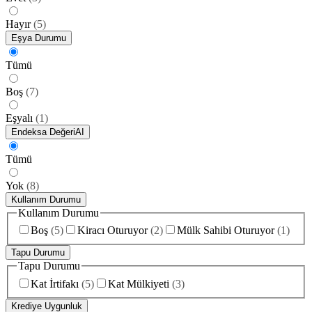
Hayır
(
5
)
Eşya Durumu
Tümü
Boş
(
7
)
Eşyalı
(
1
)
Endeksa Değeri
AI
Tümü
Yok
(
8
)
Kullanım Durumu
Kullanım Durumu
Boş
(
5
)
Kiracı Oturuyor
(
2
)
Mülk Sahibi Oturuyor
(
1
)
Tapu Durumu
Tapu Durumu
Kat İrtifakı
(
5
)
Kat Mülkiyeti
(
3
)
Krediye Uygunluk