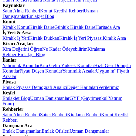
Kaynaklar
Satın Alma Rehberi
Konut Kredisi Rehberi
Uzman
Danışmanlar
Emlakjet Blog
Konut
Kiralık Konut
Kiralık Daire
Günlük Kiralık Daire
Haritada Ara
İş Yeri & Arsa
Kiralık İş Yeri
Kiralık Dükkan
Kiralık İş Yeri Piyasası
Kiralık Arsa
Kiracı Araçları
Kira Değerini Öğren
Ne Kadar Ödeyebilirim
Kiralama
Rehberi
Emlakjet Blog
İlanlar
Yatırımlık Konutlar
Kira Geliri Yüksek Konutlar
Hızlı Geri Dönüşlü
Konutlar
Fiyatı Düşen Konutlar
Yatırımlık Arsalar
Uygun m² Fiyatlı
Arsalar
Piyasa
Emlak Piyasası
Demografi Analizi
Değer Haritaları
Verilerimiz
Keşfet
Emlakjet Blog
Uzman Danışmanlar
GYF (Gayrimenkul Yatırım
Fonu)
Rehberler
Satın Alma Rehberi
Satıcı Rehberi
Kiralama Rehberi
Konut Kredisi
Rehberi
Danışman Ara
Emlak Danışmanları
Emlak Ofisleri
Uzman Danışmanlar