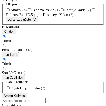
Ulaşım
Anayol
(
4
)
Caddeye Yakın
(
1
)
Camiye Yakın
(
2
)
Dolmuş
(
5
)
E-5
(
1
)
Hastaneye Yakın
(
2
)
Daha fazla göster (3)
Manzara
Kimden
Tümü
Emlak Ofisinden
(
8
)
İlan Tarihi
Tümü
Son 30 Gün
(
1
)
İlan Özellikleri
İlan Özellikleri
Fiyatı Düşen İlanlar
(
2
)
Arama Kelimesi
Otomatik ara