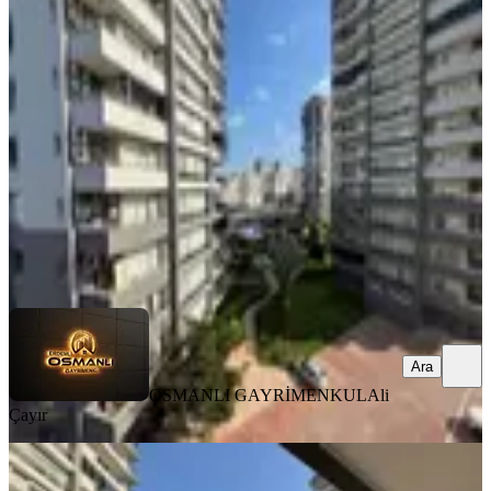
Daire
Erdemli, Türbe Mahallesi
1+1
·
50 m²
·
4. Kat
·
22.06.2026
1.850.000 ₺
OSMANLI GAYRİMENKUL
Ali Çayır
Ara
Ara
OSMANLI GAYRİMENKUL
Ali
Çayır
SIFIR BİNA
[ata]'dan Türbe'de 1+1 Satılık Daire