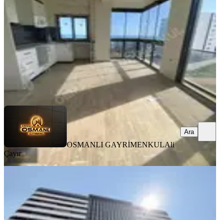
1+1
·
53 m²
·
3. Kat
·
08.08.2026
1.850.000 ₺
OSMANLI GAYRİMENKUL
Ali Çayır
Ara
Ara
OSMANLI GAYRİMENKUL
Ali
Çayır
YENİ
Rezidans 1+1
Erdemli, Akdeniz Mahallesi
1+1
·
80 m²
·
4. Kat
·
07.08.2026