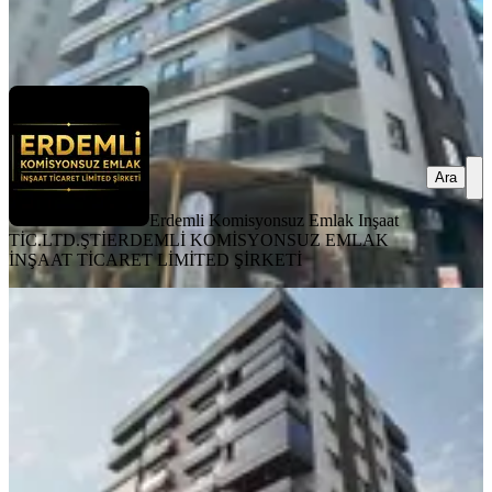
ŞİRKETİ
Ara
Ara
Erdemli Komisyonsuz Emlak Inşaat
TİC.LTD.ŞTİ
ERDEMLİ KOMİSYONSUZ EMLAK
İNŞAAT TİCARET LİMİTED ŞİRKETİ
YENİ
Satılık 3+1 Sıfır Daire Merkez Erdemli
Mersin
Erdemli, Merkez Mahallesi
3+1
·
200 m²
·
8. Kat
·
08.08.2026
10.000.000 ₺