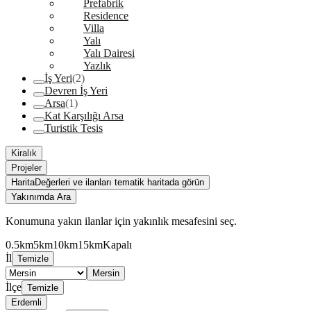
Prefabrik
Residence
Villa
Yalı
Yalı Dairesi
Yazlık
İş Yeri
(2)
Devren İş Yeri
Arsa
(1)
Kat Karşılığı Arsa
Turistik Tesis
Kiralık
Projeler
Harita
Değerleri ve ilanları tematik haritada görün
Yakınımda Ara
Konumuna yakın ilanlar için yakınlık mesafesini seç.
0.5km
5km
10km
15km
Kapalı
İl
Temizle
Mersin
İlçe
Temizle
Erdemli