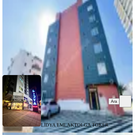
Erdemli, Türbe Mahallesi
1+1
·
52 m²
·
4. Kat
·
29.05.2026
2.100.000 ₺
LİDYA EMLAK
TOLGA TOKER
Ara
Ara
LİDYA EMLAK
TOLGA TOKER