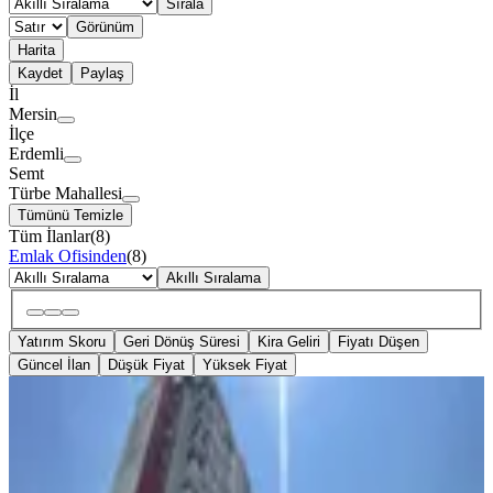
Sırala
Görünüm
Harita
Kaydet
Paylaş
İl
Mersin
İlçe
Erdemli
Semt
Türbe Mahallesi
Tümünü Temizle
Tüm İlanlar
(
8
)
Emlak Ofisinden
(
8
)
Akıllı Sıralama
Yatırım Skoru
Geri Dönüş Süresi
Kira Geliri
Fiyatı Düşen
Güncel İlan
Düşük Fiyat
Yüksek Fiyat
SİTE İÇİ
Türbe Defnekent Sitesi Satılık Lüx İçi
Yapılı Doğalgazlı 4+1
Erdemli, Türbe Mahallesi