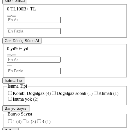
Kira Geliri
AI
0 TL
100B+ TL
—
Geri Dönüş Süresi
AI
0 yıl
50+ yıl
—
Isıtma Tipi
Isıtma Tipi
Kombi Doğalgaz
(
4
)
Doğalgaz sobalı
(
1
)
Klimalı
(
1
)
Isıtma yok
(
2
)
Banyo Sayısı
Banyo Sayısı
1
(
4
)
2
(
3
)
3
(
1
)