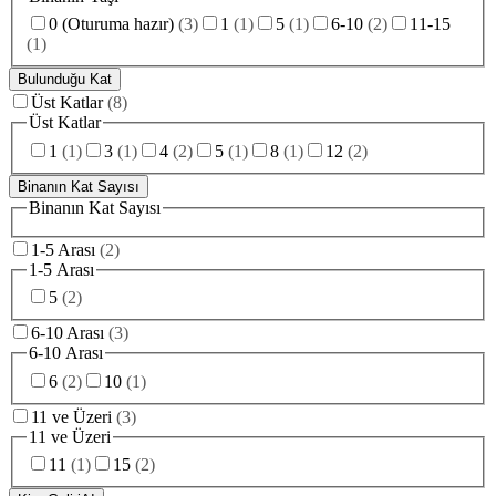
0 (Oturuma hazır)
(
3
)
1
(
1
)
5
(
1
)
6-10
(
2
)
11-15
(
1
)
Bulunduğu Kat
Üst Katlar
(
8
)
Üst Katlar
1
(
1
)
3
(
1
)
4
(
2
)
5
(
1
)
8
(
1
)
12
(
2
)
Binanın Kat Sayısı
Binanın Kat Sayısı
1-5 Arası
(
2
)
1-5 Arası
5
(
2
)
6-10 Arası
(
3
)
6-10 Arası
6
(
2
)
10
(
1
)
11 ve Üzeri
(
3
)
11 ve Üzeri
11
(
1
)
15
(
2
)