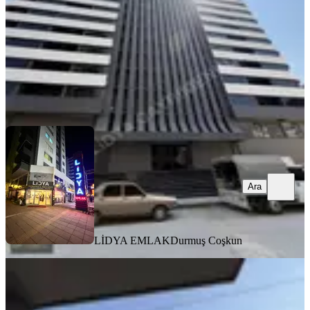
2.600.000 ₺
LİDYA EMLAK
Durmuş Coşkun
Ara
Ara
LİDYA EMLAK
Durmuş Coşkun
YENİ
Kocahasanlı Denize İlk Parsel
Bağımsız Mutfak 2+1