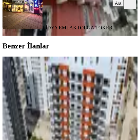
Ara
LİDYA EMLAK
TOLGA TOKER
Benzer İlanlar
ÖNE ÇIKAN
Mersin Erdemli Arbaçbahşiş Satılık
Sıfır 1+1 Daire
Erdemli, Arpaçbahşiş Mahallesi
1+1
·
66 m²
·
4. Kat
·
01.08.2026
2.150.000 ₺
CENTRUM LION GAYRİMENKUL
MUSTAFA KEMAL