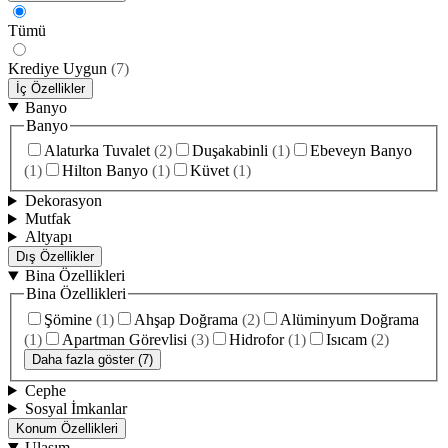
Tümü
Krediye Uygun
(
7
)
İç Özellikler
Banyo
Banyo
Alaturka Tuvalet
(
2
)
Duşakabinli
(
1
)
Ebeveyn Banyo
(
1
)
Hilton Banyo
(
1
)
Küvet
(
1
)
Dekorasyon
Mutfak
Altyapı
Dış Özellikler
Bina Özellikleri
Bina Özellikleri
Şömine
(
1
)
Ahşap Doğrama
(
2
)
Alüminyum Doğrama
(
1
)
Apartman Görevlisi
(
3
)
Hidrofor
(
1
)
Isıcam
(
2
)
Daha fazla göster (7)
Cephe
Sosyal İmkanlar
Konum Özellikleri
Ulaşım