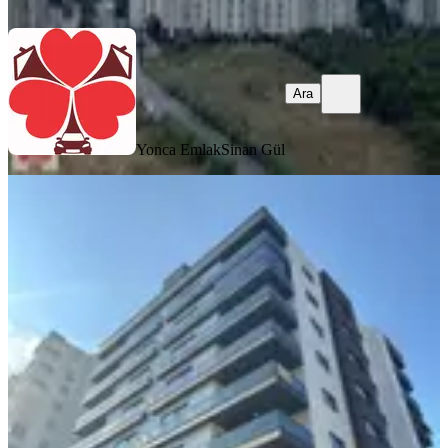
Ara
Ara
Yonca Emlak
Sinan Gül
YENİ
Satılık 4+1 Sıfır Daire Merkez Erdemli
Mersin
Erdemli, Merkez Mahallesi
4+1
·
210 m²
·
3. Kat
·
08.08.2026
10.000.000 ₺
Erdemli Komisyonsuz Emlak Inşaat TİC.LTD.ŞTİ
ERDEMLİ
KOMİSYONSUZ EMLAK İNŞAAT TİCARET LİMİTED