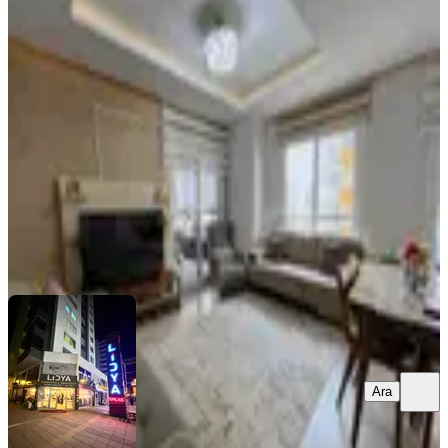
Erdemli Türbe Mah. Geniş 3+1 Satılık
Daire
Erdemli, Türbe Mahallesi
3+1
·
205 m²
·
5. Kat
·
10.03.2026
5.950.000 ₺
LİDYA EMLAK
Süleyman Gültekin
Ara
Ara