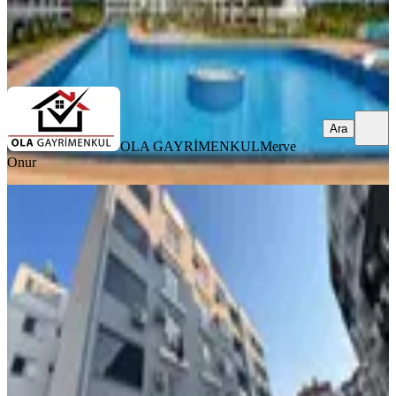
OLA GAYRİMENKUL
Merve Onur
Ara
Ara
OLA GAYRİMENKUL
Merve
Onur
YENİ
Mersin Erdemli Limonlu'da Satılık
Eşyalı Ve Masrafsız 1+1 Fırsat Daire
Erdemli, Limonlu Mahallesi
1+1
·
46 m²
·
1. Kat
·
08.08.2026
1.850.000 ₺