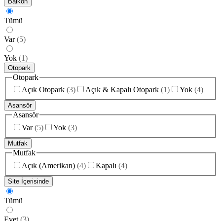
Balkon
Tümü
Var
(
5
)
Yok
(
1
)
Otopark
Otopark
Açık Otopark
(
3
)
Açık & Kapalı Otopark
(
1
)
Yok
(
4
)
Asansör
Asansör
Var
(
5
)
Yok
(
3
)
Mutfak
Mutfak
Açık (Amerikan)
(
4
)
Kapalı
(
4
)
Site İçerisinde
Tümü
Evet
(
3
)