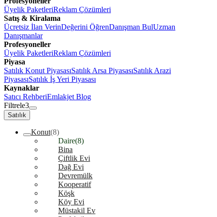
Profesyoneller
Üyelik Paketleri
Reklam Çözümleri
Satış & Kiralama
Ücretsiz İlan Verin
Değerini Öğren
Danışman Bul
Uzman
Danışmanlar
Profesyoneller
Üyelik Paketleri
Reklam Çözümleri
Piyasa
Satılık Konut Piyasası
Satılık Arsa Piyasası
Satılık Arazi
Piyasası
Satılık İş Yeri Piyasası
Kaynaklar
Satıcı Rehberi
Emlakjet Blog
Filtrele
3
Satılık
Konut
(8)
Daire
(8)
Bina
Çiftlik Evi
Dağ Evi
Devremülk
Kooperatif
Köşk
Köy Evi
Müstakil Ev