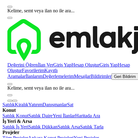
Kelime, semt veya ilan no ile ara...
Değerini Öğren
İlan Ver
Giriş Yap
Hesap Oluştur
Giriş Yap
Hesap
Oluştur
Favorilerim
Kayıtlı
Aramalar
İlanlarım
Değerlemelerim
Mesajlar
Bildirimler
Geri Bildirim
Kelime, semt veya ilan no ile ara...
Satılık
Kiralık
Yatırım
Danışmanlar
Sat
Konut
Satılık Konut
Satılık Daire
Yeni İlanlar
Haritada Ara
İş Yeri & Arsa
Satılık İş Yeri
Satılık Dükkan
Satılık Arsa
Satılık Tarla
Projeler
Tüm Projeler
Ankara Konut Projeleri
Yeni Projeler