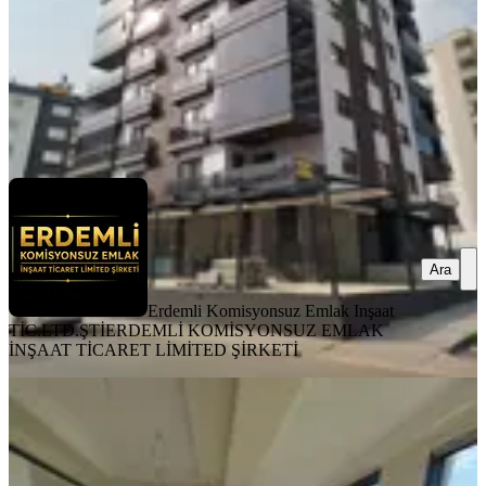
Erdemli Komisyonsuz Emlak Inşaat TİC.LTD.ŞTİ
ERDEMLİ
KOMİSYONSUZ EMLAK İNŞAAT TİCARET LİMİTED
ŞİRKETİ
Ara
Ara
Erdemli Komisyonsuz Emlak Inşaat
TİC.LTD.ŞTİ
ERDEMLİ KOMİSYONSUZ EMLAK
İNŞAAT TİCARET LİMİTED ŞİRKETİ
YENİ
Ayaşta Denize 250 Metre Full Deniz
Manzaralı 1+1 Havuzlu Yazlık
Erdemli, Ayaş Mahallesi