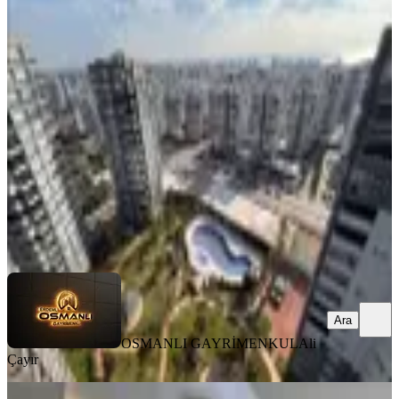
MANZARALI
%
5
Erdemli En Prestijli Sitesi Bahçeşehir
3+1 Satılık Daire
Erdemli, Türbe Mahallesi
3+1
·
190 m²
·
12. Kat
·
12.05.2026
7.200.000 ₺
7.600.000 ₺
OSMANLI GAYRİMENKUL
Ali Çayır
Ara
Ara
OSMANLI GAYRİMENKUL
Ali
Çayır
SİTE İÇİ