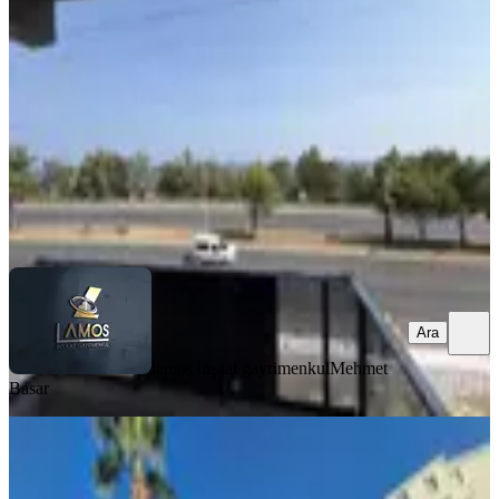
Erdemli, Kocahasanlı Mahallesi
2+1
·
110 m²
·
1. Kat
·
07.08.2026
5.500.000 ₺
lamos inşaat gayrimenkul
Mehmet Basar
Ara
Ara
lamos inşaat gayrimenkul
Mehmet
Basar
YENİ
Mersin Erdemli Tırtar’da Denize 100
Metre | Havuzlu | Full Eşyalı 2+1