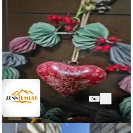
Prestijli Sitesinde Ultra Lüx Daire
Erdemli, Türbe Mahallesi
4+1
·
260 m²
·
12. Kat
·
05.07.2026
15.000.000 ₺
Zenn Emlak
Zerrin Güven
Ara
Ara
Zenn Emlak
Zerrin Güven
SIFIR BİNA
Erdemli Merkezde Kupon Satılık 1+1