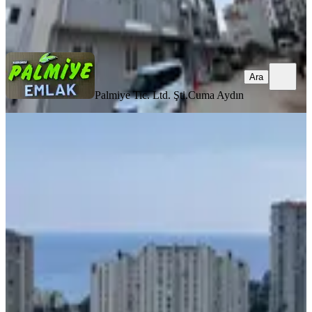
Palmiye Tic. Ltd. Şti.
Cuma Aydın
Ara
Ara
Palmiye Tic. Ltd. Şti.
Cuma Aydın
YENİ
Yonca'dan Erdemli Tömük'de Full
Deniz Manzaralı 1+1 Geniş Daire
Erdemli, Tömük Mahallesi
1+1
·
65 m²
·
15. Kat
·
08.08.2026
2.890.000 ₺
Yonca Emlak
Sinan Gül