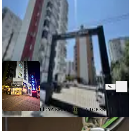
4+1
·
200 m²
·
8. Kat
·
10.07.2026
7.650.000 ₺
LİDYA EMLAK
TOLGA TOKER
Ara
Ara
LİDYA EMLAK
TOLGA TOKER
SİTE İÇİ
Zenn Emlaktan Erdemlinin En