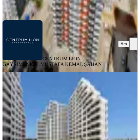
ŞAHAN
Ara
Ara
CENTRUM LION
GAYRİMENKUL
MUSTAFA KEMAL ŞAHAN
ÖNE ÇIKAN
%
10
Ola'dan Tatil Konforunda,sosyal
Donatılı,ferah 2+1 Fırsat Daire
Erdemli, Tömük Mahallesi
2+1
·
110 m²
·
9. Kat
·
19.06.2026
3.250.000 ₺
3.630.000 ₺