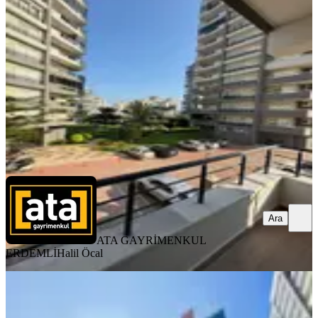
Erdemli, Türbe Mahallesi
1+1
·
45 m²
·
1. Kat
·
16.06.2026
1.899.999 ₺
ATA GAYRİMENKUL ERDEMLİ
Halil Öcal
Ara
Ara
ATA GAYRİMENKUL
ERDEMLİ
Halil Öcal
Erdemli Devlet Hastanesi Karşısı
Satılık Sıfır 1+1 Daire