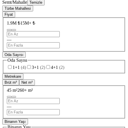
Semt/Mahalle
Temizle
Türbe Mahallesi
Fiyat
1.9M ₺
15M+ ₺
—
Oda Sayısı
Oda Sayısı
1+1
(
4
)
3+1
(
2
)
4+1
(
2
)
Metrekare
Brüt m²
Net m²
45 m²
260+ m²
—
Binanın Yaşı
Binanın Yaşı