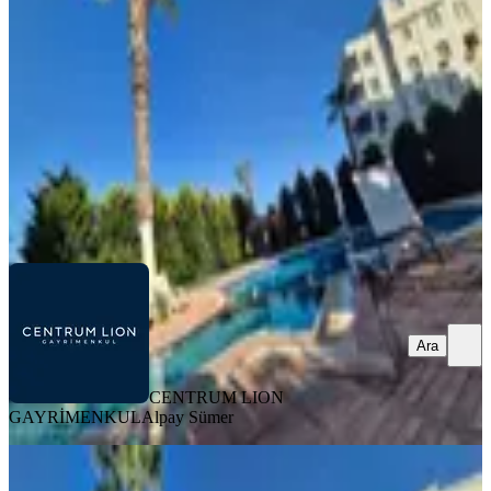
Erdemli, Tırtar Mahallesi
2+1
·
90 m²
·
3. Kat
·
07.08.2026
4.200.000 ₺
CENTRUM LION GAYRİMENKUL
Alpay Sümer
Ara
Ara
CENTRUM LION
GAYRİMENKUL
Alpay Sümer
YENİ
Mersin Erdemli Tırtarda Denize 100