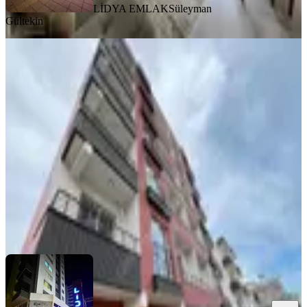
LİDYA EMLAK
Süleyman
Gültekin
SIFIR BİNA
%
15
Erdemli Hastanesine Yakın Sıfır
Satılık 1+1 Daire
Erdemli, Türbe Mahallesi
1+1
·
55 m²
·
3. Kat
·
27.02.2026
1.990.000 ₺
2.350.000 ₺
LİDYA EMLAK
TOLGA TOKER
Ara