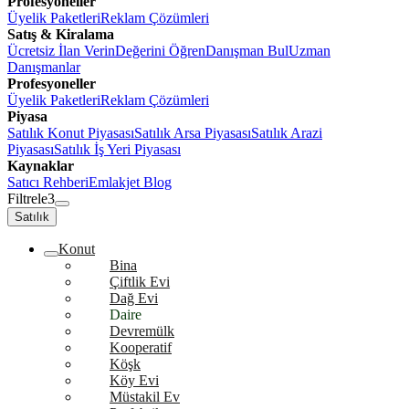
Profesyoneller
Üyelik Paketleri
Reklam Çözümleri
Satış & Kiralama
Ücretsiz İlan Verin
Değerini Öğren
Danışman Bul
Uzman
Danışmanlar
Profesyoneller
Üyelik Paketleri
Reklam Çözümleri
Piyasa
Satılık Konut Piyasası
Satılık Arsa Piyasası
Satılık Arazi
Piyasası
Satılık İş Yeri Piyasası
Kaynaklar
Satıcı Rehberi
Emlakjet Blog
Filtrele
3
Satılık
Konut
Bina
Çiftlik Evi
Dağ Evi
Daire
Devremülk
Kooperatif
Köşk
Köy Evi
Müstakil Ev