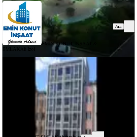
Ara
EMİN KONUT İNŞAAT &
EMLAK
Ali İzol
YENİ
Acil Satilik Esyali 1+1
Haliliye, Bamyasuyu Mahallesi
1+1
·
65 m²
·
3. Kat
·
06.08.2026
1.100.000 ₺
MAŞUK KONUT EMLAK
Ahmet kılıç
Ara