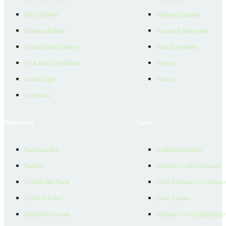
Satıcı Rehberi
Reklam Çözümleri
Kiralama Rehberi
Kurumsal Materyaller
Konut Kredisi Rehberi
İnsan Kaynakları
Ne Kadar Ödeyebilirim
İletişim
Emlak Değeri
Yardım
Verilerimiz
Hizmetler
Yasal
Danışman Bul
Kullanım Koşulları
Projeler
Bireysel Üyelik Sözleşmesi
Ücretsiz İlan Verin
Çerez Politikası ve Aydınlat
Üyelik Paketleri
Çerez Ayarları
EmlakZeka Asistan
Kullanıcı Veri Gizliliği Bildi