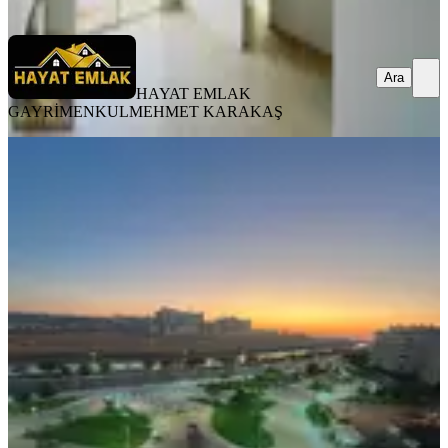
Ara
Ara
HAYAT EMLAK
GAYRİMENKUL
MEHMET KARAKAŞ
YENİ
Emin Konut Emlak Güvencesiyle
Satılık 4+1 Daire
Haliliye, Karsıyaka Mahallesi
4+1
·
200 m²
·
7. Kat
·
06.08.2026
4.000.000 ₺
EMİN KONUT İNŞAAT & EMLAK
Ali İzol
Ara