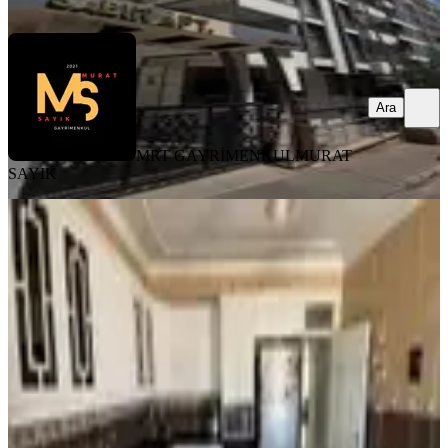
Ara
Ara
MRT GAYRİMENKUL
MURAT
SAYIK
YENİ
Cadde Seyran'da Havalesiz Bakımlı
3+1 Daire,doğalgaz Aktif
Haliliye, Ahmet Yesevi Mahallesi
3+1
·
175 m²
·
2. Kat
·
07.08.2026
2.390.000 ₺