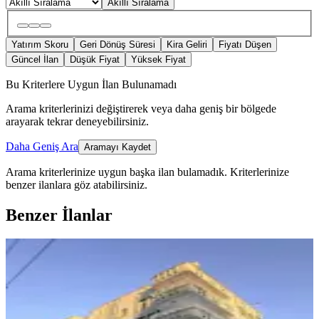
Akıllı Sıralama
Yatırım Skoru
Geri Dönüş Süresi
Kira Geliri
Fiyatı Düşen
Güncel İlan
Düşük Fiyat
Yüksek Fiyat
Bu Kriterlere Uygun İlan Bulunamadı
Arama kriterlerinizi değiştirerek veya daha geniş bir bölgede
arayarak tekrar deneyebilirsiniz.
Daha Geniş Ara
Aramayı Kaydet
Arama kriterlerinize uygun başka ilan bulamadık.
Kriterlerinize
benzer ilanlara göz atabilirsiniz.
Benzer İlanlar
ÖNE ÇIKAN
Noktam Gayrimenkulden 4+1 Satılık
Daire
Haliliye, Hamidiye Mahallesi