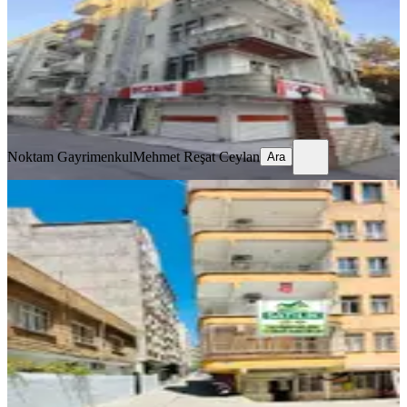
4+1
·
250 m²
·
2. Kat
·
26.07.2026
4.350.000 ₺
Noktam Gayrimenkul
Mehmet Reşat Ceylan
Ara
Noktam Gayrimenkul
Mehmet Reşat Ceylan
Ara
YENİ
Şanlıurfa Haliliye Şair Nabi Mah. 3+1
Doğalgazlı, Çif Balkonlu 2 Adet
Klimalı 2.kat 170 M2 Daire
Haliliye, Şair Nabi Mahallesi
3+1
·
170 m²
·
2. Kat
·
07.08.2026
1.950.000 ₺