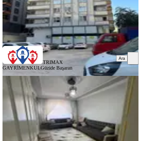
TRIMAX GAYRİMENKUL
Güzide Başaran
Ara
Ara
TRIMAX
GAYRİMENKUL
Güzide Başaran
YENİ
Doğal Gazlı Tekli Daire Kat 3
Haliliye, Devteyşti Mahallesi
3+1
·
165 m²
·
3. Kat
·
03.08.2026
1.650.000 ₺
Taşır Emlak
İzzet Taşır