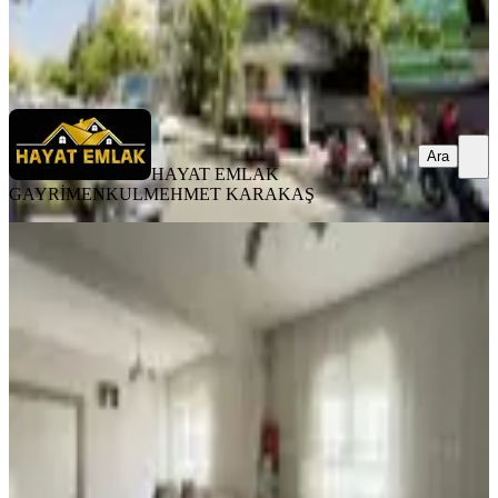
HAYAT EMLAK GAYRİMENKUL
MEHMET KARAKAŞ
Ara
Ara
HAYAT EMLAK
GAYRİMENKUL
MEHMET KARAKAŞ
YENİ
Hayat Emlak'tan Turgut Özal Parkı
Yanı 2+1 Temiz Bakımlı Son Kat
Haliliye, Ulubatlı Mahallesi
2+1
·
130 m²
·
5. Kat
·
06.08.2026
1.400.000 ₺