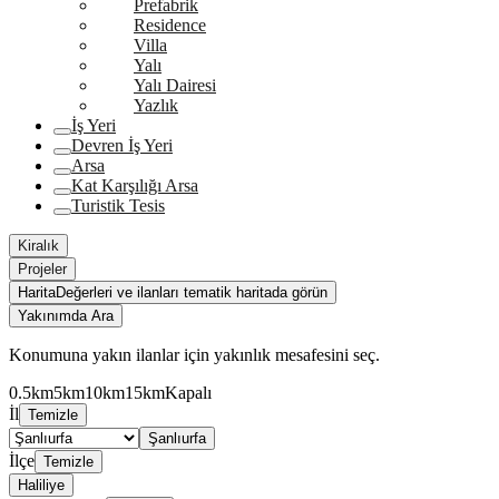
Prefabrik
Residence
Villa
Yalı
Yalı Dairesi
Yazlık
İş Yeri
Devren İş Yeri
Arsa
Kat Karşılığı Arsa
Turistik Tesis
Kiralık
Projeler
Harita
Değerleri ve ilanları tematik haritada görün
Yakınımda Ara
Konumuna yakın ilanlar için yakınlık mesafesini seç.
0.5km
5km
10km
15km
Kapalı
İl
Temizle
Şanlıurfa
İlçe
Temizle
Haliliye