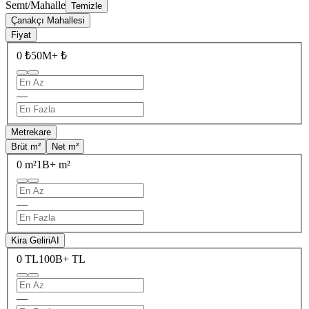
Semt/Mahalle
Temizle
Çanakçı Mahallesi
Fiyat
0 ₺
50M+ ₺
—
Metrekare
Brüt m²
Net m²
0 m²
1B+ m²
—
Kira Geliri
AI
0 TL
100B+ TL
—