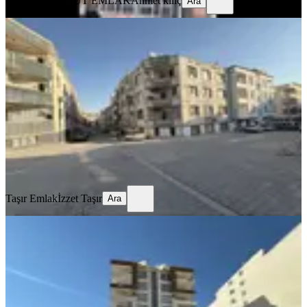
MAŞUK KONUT EMLAK
Ahmet kılıç
Ara
YENİ
Köşe Başı Ara Kat Full Paket Daire
Haliliye, Ahmet Yesevi Mahallesi
3+1
·
160 m²
·
3. Kat
·
05.08.2026
2.175.000 ₺
Taşır Emlak
İzzet Taşır
Ara
Taşır Emlak
İzzet Taşır
Ara
YENİ
Benek Emlak Paşabağı 3+1 Satılık
Daire
Haliliye, Paşabağı Mahallesi
3+1
·
165 m²
·
1. Kat
·
04.08.2026