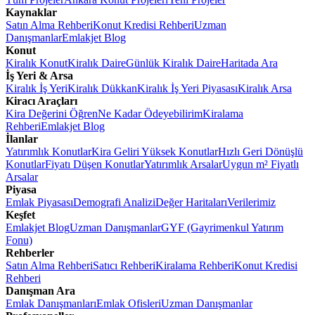
Kaynaklar
Satın Alma Rehberi
Konut Kredisi Rehberi
Uzman
Danışmanlar
Emlakjet Blog
Konut
Kiralık Konut
Kiralık Daire
Günlük Kiralık Daire
Haritada Ara
İş Yeri & Arsa
Kiralık İş Yeri
Kiralık Dükkan
Kiralık İş Yeri Piyasası
Kiralık Arsa
Kiracı Araçları
Kira Değerini Öğren
Ne Kadar Ödeyebilirim
Kiralama
Rehberi
Emlakjet Blog
İlanlar
Yatırımlık Konutlar
Kira Geliri Yüksek Konutlar
Hızlı Geri Dönüşlü
Konutlar
Fiyatı Düşen Konutlar
Yatırımlık Arsalar
Uygun m² Fiyatlı
Arsalar
Piyasa
Emlak Piyasası
Demografi Analizi
Değer Haritaları
Verilerimiz
Keşfet
Emlakjet Blog
Uzman Danışmanlar
GYF (Gayrimenkul Yatırım
Fonu)
Rehberler
Satın Alma Rehberi
Satıcı Rehberi
Kiralama Rehberi
Konut Kredisi
Rehberi
Danışman Ara
Emlak Danışmanları
Emlak Ofisleri
Uzman Danışmanlar