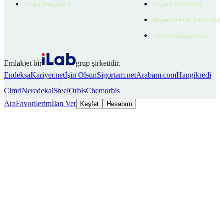
Uzman Danışmanlar
Ziyaretçi Veri Gizliliği
Müşteri Yetkilisi Veri Gizlili
Aday Aydınlatma Metni
Emlakjet bir
grup şirketidir.
Endeksa
Kariyer.net
İşin Olsun
Sigortam.net
Arabam.com
Hangikredi
Cimri
Neredekal
SteelOrbis
Chemorbis
Ara
Favorilerim
İlan Ver
Keşfet
Hesabım