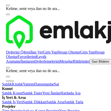
Kelime, semt veya ilan no ile ara...
Değerini Öğren
İlan Ver
Giriş Yap
Hesap Oluştur
Giriş Yap
Hesap
Oluştur
Favorilerim
Kayıtlı
Aramalar
İlanlarım
Değerlemelerim
Mesajlar
Bildirimler
Geri Bildirim
Kelime, semt veya ilan no ile ara...
Satılık
Kiralık
Yatırım
Danışmanlar
Sat
Konut
Satılık Konut
Satılık Daire
Yeni İlanlar
Haritada Ara
İş Yeri & Arsa
Satılık İş Yeri
Satılık Dükkan
Satılık Arsa
Satılık Tarla
Projeler
Tüm Projeler
Ankara Konut Projeleri
Yeni Projeler