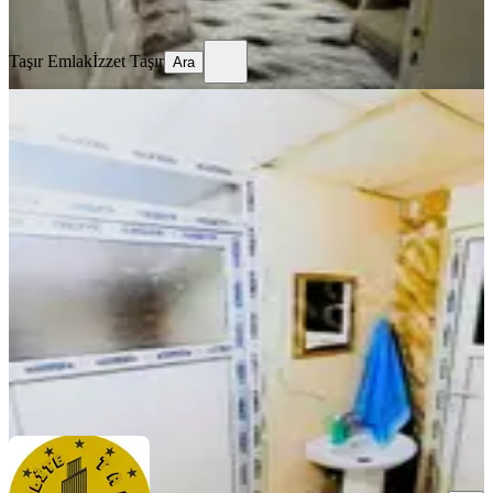
Ara
Taşır Emlak
İzzet Taşır
Ara
EŞYALI
Realite Tapudan Topçu Meydanında
Eşyalı 1+1 1. Kat
Haliliye, Cengiz Topel Mahallesi
1+1
·
80 m²
·
1. Kat
·
05.08.2026
820.000 ₺
REALİTE TAPU GAYRİMENKUL
Hakan Gül
Ara