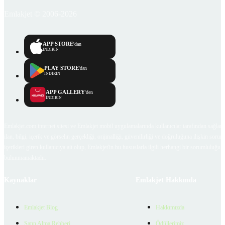
Emlakjet © 2006-2026
APP STORE
'dan
İNDİRİN
PLAY STORE
'dan
İNDİRİN
APP GALLERY
'den
İNDİRİN
Emlakjet.com internet sitesi ve Emlakjet mobil uygulamalarında kullanıcılar tarafından sağlana
ilan, bilgi, içerik ve görselin gerçekliği, orijinalliği, güvenilirliği ve doğruluğuna ilişkin soru
içerikleri giren kullanıcıya ait olup, Emlakjet'in bu hususlarla ilgili herhangi bir sorumluluğu
bulunmamaktadır.
Kaynaklar
Emlakjet Hakkında
Emlakjet Blog
Hakkımızda
Satın Alma Rehberi
Ödüllerimiz