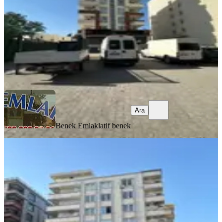
2.400.000 ₺
Benek Emlak
latif benek
Ara
Ara
Benek Emlak
latif benek
YENİ
Haliliye Mah. 119 Sokakda 1+1 Sıfır
55 M2 Brüt Satılık Daire
Haliliye, Şair Şevket Mahallesi
1+1
·
55 m²
·
5. Kat
·
04.08.2026
1.700.000 ₺