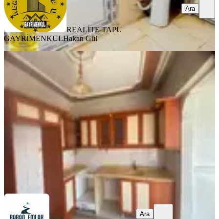
Ara
REALİTE TAPU
GAYRİMENKUL
Hakan Gül
BALKONLU
Baran Emlak Satılık Daire
Haliliye, Veysel Karani Mahallesi
3+1
·
175 m²
·
4. Kat
·
04.08.2026
1.980.000 ₺
BARAN EMLAK
Halil Taş
Ara
Ara