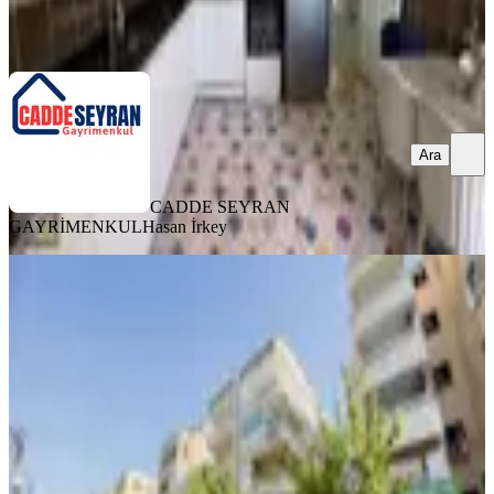
CADDE SEYRAN GAYRİMENKUL
Hasan İrkey
Ara
Ara
CADDE SEYRAN
GAYRİMENKUL
Hasan İrkey
YENİ
Hayat Emlak'tan Yenişehir Caddesi
Üzeri 2+1 Temiz Bakımlı Daire
Haliliye, Hamidiye Mahallesi
2+1
·
130 m²
·
4. Kat
·
06.08.2026
1.700.000 ₺