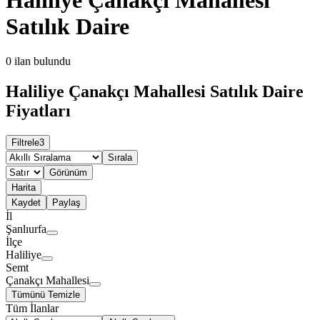
Satılık Daire
0
ilan bulundu
Haliliye Çanakçı Mahallesi Satılık Daire
Fiyatları
Filtrele
3
Sırala
Görünüm
Harita
Kaydet
Paylaş
İl
Şanlıurfa
İlçe
Haliliye
Semt
Çanakçı Mahallesi
Tümünü Temizle
Tüm İlanlar