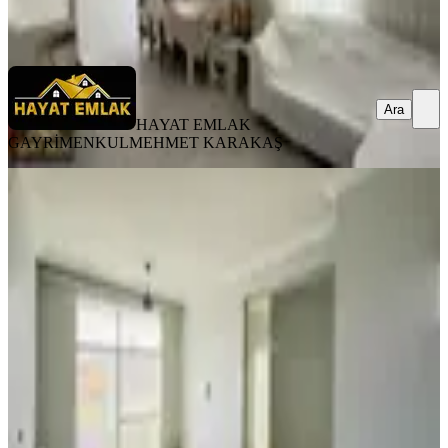
HAYAT EMLAK GAYRİMENKUL
MEHMET KARAKAŞ
Ara
Ara
HAYAT EMLAK
GAYRİMENKUL
MEHMET KARAKAŞ
YENİ
Hayat Emlak'tan Şehir Hastanesi
Yanı 2+1 Daire | Yatırım Fırsatı
Haliliye, Dağeteği Mahallesi
2+1
·
90 m²
·
2. Kat
·
06.08.2026
1.350.000 ₺
HAYAT EMLAK GAYRİMENKUL
MEHMET KARAKAŞ