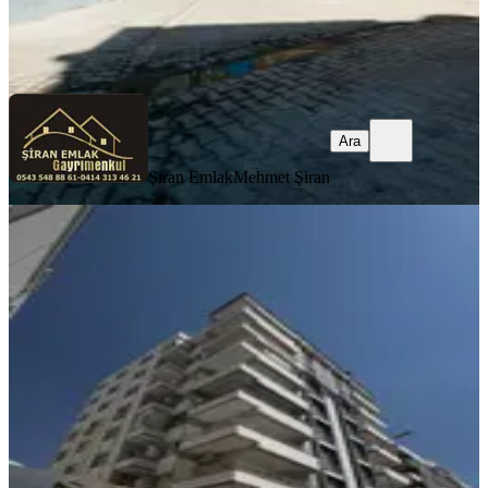
Şiran Emlak
Mehmet Şiran
Ara
Ara
Şiran Emlak
Mehmet Şiran
YENİ
Karşıyaka'da 2+1 Bodrum Kat Daire
Haliliye, Karsıyaka Mahallesi
2+1
·
133 m²
·
Bodrum Kat
·
07.08.2026
2.000.000 ₺
MRT GAYRİMENKUL
MURAT SAYIK