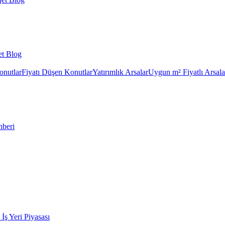
et Blog
onutlar
Fiyatı Düşen Konutlar
Yatırımlık Arsalar
Uygun m² Fiyatlı Arsala
hberi
k İş Yeri Piyasası