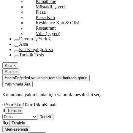
Kıraathane
Müstakil İş yeri
Plaza
Plaza Katı
Residence Katı & Ofisi
Restaurant
Villa (İş yeri)
Devren İş Yeri
(3)
Arsa
Kat Karşılığı Arsa
Turistik Tesis
Kiralık
Projeler
Harita
Değerleri ve ilanları tematik haritada görün
Yakınımda Ara
Konumuna yakın ilanlar için yakınlık mesafesini seç.
0.5km
5km
10km
15km
Kapalı
İl
Temizle
Denizli
İlçe
Temizle
Merkezefendi