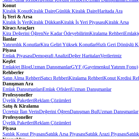
Konut
Kiralık Konut
Kiralık Daire
Günlük Kiralık Daire
Haritada Ara
İş Yeri & Arsa
Kiralık İş Yeri
Kiralık Dükkan
Kiralık İş Yeri Piyasası
Kiralık Arsa
Kiracı Araçları
Kira Değerini Öğren
Ne Kadar Ödeyebilirim
Kiralama Rehberi
Emlakj
İlanlar
Yatırımlık Konutlar
Kira Geliri Yüksek Konutlar
Hızlı Geri Dönüşlü K
Piyasa
Emlak Piyasası
Demografi Analizi
Değer Haritaları
Verilerimiz
Keşfet
Emlakjet Blog
Uzman Danışmanlar
GYF (Gayrimenkul Yatırım Fonu)
Rehberler
Satın Alma Rehberi
Satıcı Rehberi
Kiralama Rehberi
Konut Kredisi Re
Danışman Ara
Emlak Danışmanları
Emlak Ofisleri
Uzman Danışmanlar
Profesyoneller
Üyelik Paketleri
Reklam Çözümleri
Satış & Kiralama
Ücretsiz İlan Verin
Değerini Öğren
Danışman Bul
Uzman Danışmanlar
Profesyoneller
Üyelik Paketleri
Reklam Çözümleri
Piyasa
Satılık Konut Piyasası
Satılık Arsa Piyasası
Satılık Arazi Piyasası
Satılı