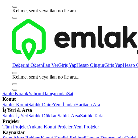
Kelime, semt veya ilan no ile ara...
Değerini Öğren
İlan Ver
Giriş Yap
Hesap Oluştur
Giriş Yap
Hesap O
Kelime, semt veya ilan no ile ara...
Satılık
Kiralık
Yatırım
Danışmanlar
Sat
Konut
Satılık Konut
Satılık Daire
Yeni İlanlar
Haritada Ara
İş Yeri & Arsa
Satılık İş Yeri
Satılık Dükkan
Satılık Arsa
Satılık Tarla
Projeler
Tüm Projeler
Ankara Konut Projeleri
Yeni Projeler
Kaynaklar
Satın Alma Rehberi
Konut Kredisi Rehberi
Uzman Danışmanlar
Emlakj