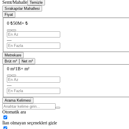
Semt/Mahalle
Temizle
Sırakapılar Mahallesi
Fiyat
0 ₺
50M+ ₺
—
Metrekare
Brüt m²
Net m²
0 m²
1B+ m²
—
Arama Kelimesi
Otomatik ara
İlan olmayan seçenekleri gizle