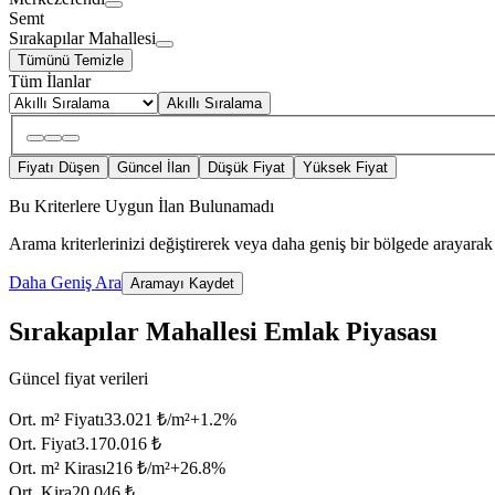
Semt
Sırakapılar Mahallesi
Tümünü Temizle
Tüm İlanlar
Akıllı Sıralama
Fiyatı Düşen
Güncel İlan
Düşük Fiyat
Yüksek Fiyat
Bu Kriterlere Uygun İlan Bulunamadı
Arama kriterlerinizi değiştirerek veya daha geniş bir bölgede arayarak 
Daha Geniş Ara
Aramayı Kaydet
Sırakapılar Mahallesi Emlak Piyasası
Güncel fiyat verileri
Ort. m² Fiyatı
33.021 ₺/m²
+
1.2
%
Ort. Fiyat
3.170.016 ₺
Ort. m² Kirası
216 ₺/m²
+
26.8
%
Ort. Kira
20.046 ₺