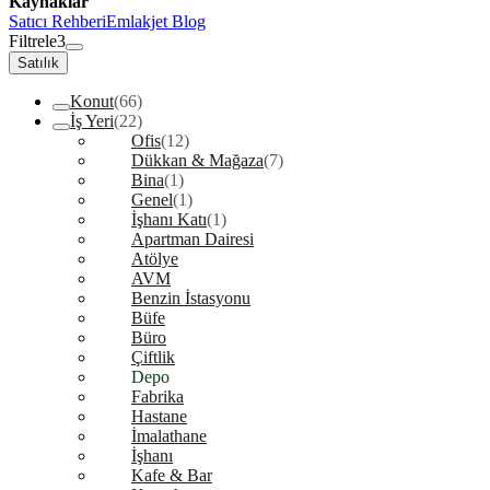
Kaynaklar
Satıcı Rehberi
Emlakjet Blog
Filtrele
3
Satılık
Konut
(66)
İş Yeri
(22)
Ofis
(12)
Dükkan & Mağaza
(7)
Bina
(1)
Genel
(1)
İşhanı Katı
(1)
Apartman Dairesi
Atölye
AVM
Benzin İstasyonu
Büfe
Büro
Çiftlik
Depo
Fabrika
Hastane
İmalathane
İşhanı
Kafe & Bar