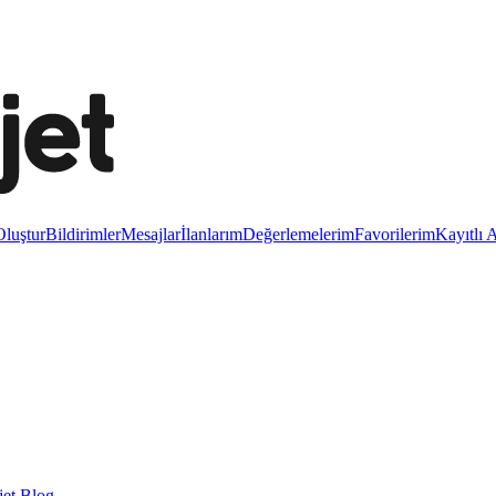
luştur
Bildirimler
Mesajlar
İlanlarım
Değerlemelerim
Favorilerim
Kayıtlı 
et Blog