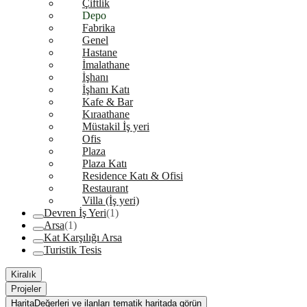
Çiftlik
Depo
Fabrika
Genel
Hastane
İmalathane
İşhanı
İşhanı Katı
Kafe & Bar
Kıraathane
Müstakil İş yeri
Ofis
Plaza
Plaza Katı
Residence Katı & Ofisi
Restaurant
Villa (İş yeri)
Devren İş Yeri
(1)
Arsa
(1)
Kat Karşılığı Arsa
Turistik Tesis
Kiralık
Projeler
Harita
Değerleri ve ilanları tematik haritada görün