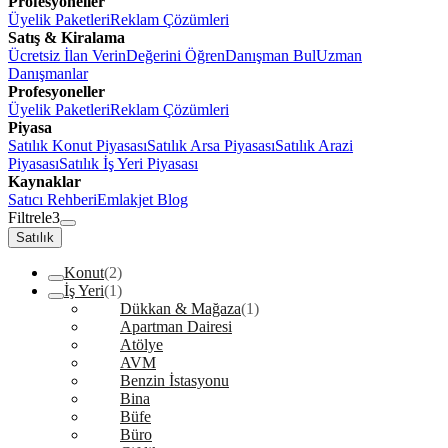
Profesyoneller
Üyelik Paketleri
Reklam Çözümleri
Satış & Kiralama
Ücretsiz İlan Verin
Değerini Öğren
Danışman Bul
Uzman
Danışmanlar
Profesyoneller
Üyelik Paketleri
Reklam Çözümleri
Piyasa
Satılık Konut Piyasası
Satılık Arsa Piyasası
Satılık Arazi
Piyasası
Satılık İş Yeri Piyasası
Kaynaklar
Satıcı Rehberi
Emlakjet Blog
Filtrele
3
Satılık
Konut
(2)
İş Yeri
(1)
Dükkan & Mağaza
(1)
Apartman Dairesi
Atölye
AVM
Benzin İstasyonu
Bina
Büfe
Büro