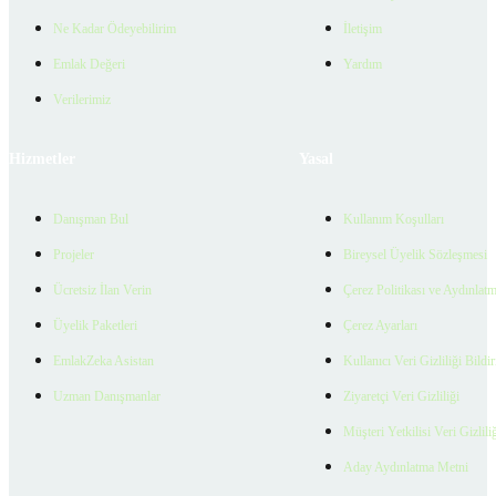
Ne Kadar Ödeyebilirim
İletişim
Emlak Değeri
Yardım
Verilerimiz
Hizmetler
Yasal
Danışman Bul
Kullanım Koşulları
Projeler
Bireysel Üyelik Sözleşmesi
Ücretsiz İlan Verin
Çerez Politikası ve Aydınlat
Üyelik Paketleri
Çerez Ayarları
EmlakZeka Asistan
Kullanıcı Veri Gizliliği Bildi
Uzman Danışmanlar
Ziyaretçi Veri Gizliliği
Müşteri Yetkilisi Veri Gizlili
Aday Aydınlatma Metni