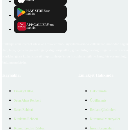
İNDİRİN
PLAY STORE
'dan
İNDİRİN
APP GALLERY
'den
İNDİRİN
Emlakjet.com internet sitesi ve Emlakjet mobil uygulamalarında kullanıcılar tarafından sağlana
ilan, bilgi, içerik ve görselin gerçekliği, orijinalliği, güvenilirliği ve doğruluğuna ilişkin soru
içerikleri giren kullanıcıya ait olup, Emlakjet'in bu hususlarla ilgili herhangi bir sorumluluğu
bulunmamaktadır.
Kaynaklar
Emlakjet Hakkında
Emlakjet Blog
Hakkımızda
Satın Alma Rehberi
Ödüllerimiz
Satıcı Rehberi
Reklam Çözümleri
Kiralama Rehberi
Kurumsal Materyaller
Konut Kredisi Rehberi
İnsan Kaynakları