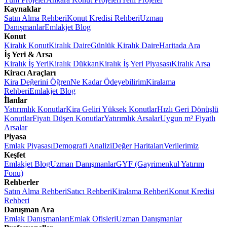
Kaynaklar
Satın Alma Rehberi
Konut Kredisi Rehberi
Uzman
Danışmanlar
Emlakjet Blog
Konut
Kiralık Konut
Kiralık Daire
Günlük Kiralık Daire
Haritada Ara
İş Yeri & Arsa
Kiralık İş Yeri
Kiralık Dükkan
Kiralık İş Yeri Piyasası
Kiralık Arsa
Kiracı Araçları
Kira Değerini Öğren
Ne Kadar Ödeyebilirim
Kiralama
Rehberi
Emlakjet Blog
İlanlar
Yatırımlık Konutlar
Kira Geliri Yüksek Konutlar
Hızlı Geri Dönüşlü
Konutlar
Fiyatı Düşen Konutlar
Yatırımlık Arsalar
Uygun m² Fiyatlı
Arsalar
Piyasa
Emlak Piyasası
Demografi Analizi
Değer Haritaları
Verilerimiz
Keşfet
Emlakjet Blog
Uzman Danışmanlar
GYF (Gayrimenkul Yatırım
Fonu)
Rehberler
Satın Alma Rehberi
Satıcı Rehberi
Kiralama Rehberi
Konut Kredisi
Rehberi
Danışman Ara
Emlak Danışmanları
Emlak Ofisleri
Uzman Danışmanlar