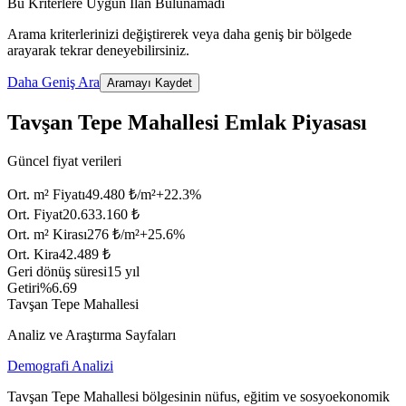
Bu Kriterlere Uygun İlan Bulunamadı
Arama kriterlerinizi değiştirerek veya daha geniş bir bölgede
arayarak tekrar deneyebilirsiniz.
Daha Geniş Ara
Aramayı Kaydet
Tavşan Tepe Mahallesi Emlak Piyasası
Güncel fiyat verileri
Ort. m² Fiyatı
49.480 ₺/m²
+
22.3
%
Ort. Fiyat
20.633.160 ₺
Ort. m² Kirası
276 ₺/m²
+
25.6
%
Ort. Kira
42.489 ₺
Geri dönüş süresi
15 yıl
Getiri
%6.69
Tavşan Tepe Mahallesi
Analiz ve Araştırma Sayfaları
Demografi Analizi
Tavşan Tepe Mahallesi bölgesinin nüfus, eğitim ve sosyoekonomik