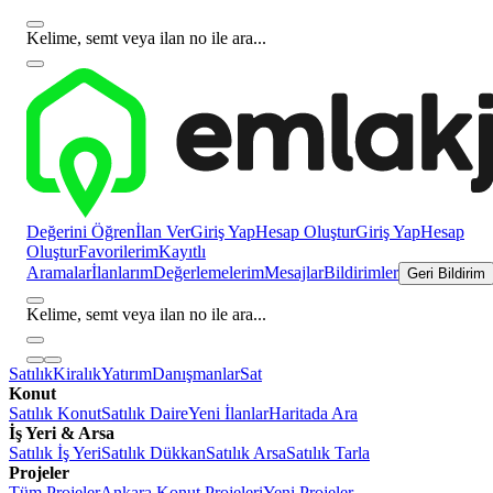
Kelime, semt veya ilan no ile ara...
Değerini Öğren
İlan Ver
Giriş Yap
Hesap Oluştur
Giriş Yap
Hesap
Oluştur
Favorilerim
Kayıtlı
Aramalar
İlanlarım
Değerlemelerim
Mesajlar
Bildirimler
Geri Bildirim
Kelime, semt veya ilan no ile ara...
Satılık
Kiralık
Yatırım
Danışmanlar
Sat
Konut
Satılık Konut
Satılık Daire
Yeni İlanlar
Haritada Ara
İş Yeri & Arsa
Satılık İş Yeri
Satılık Dükkan
Satılık Arsa
Satılık Tarla
Projeler
Tüm Projeler
Ankara Konut Projeleri
Yeni Projeler