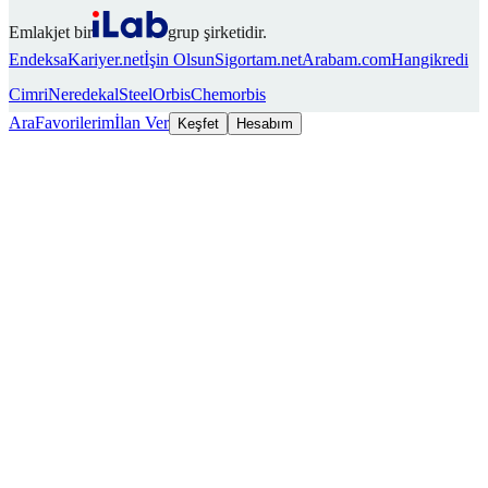
Emlakjet bir
grup şirketidir.
Endeksa
Kariyer.net
İşin Olsun
Sigortam.net
Arabam.com
Hangikredi
Cimri
Neredekal
SteelOrbis
Chemorbis
Ara
Favorilerim
İlan Ver
Keşfet
Hesabım