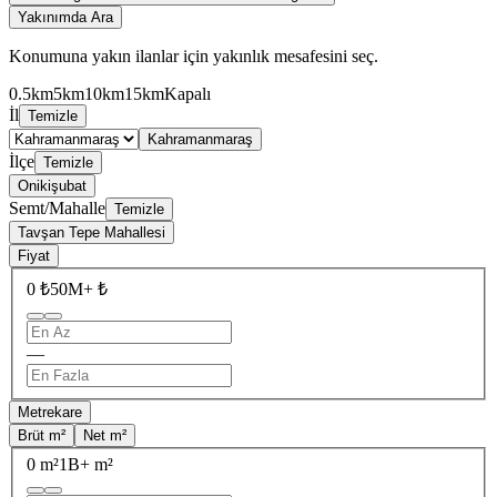
Yakınımda Ara
Konumuna yakın ilanlar için yakınlık mesafesini seç.
0.5km
5km
10km
15km
Kapalı
İl
Temizle
Kahramanmaraş
İlçe
Temizle
Onikişubat
Semt/Mahalle
Temizle
Tavşan Tepe Mahallesi
Fiyat
0 ₺
50M+ ₺
—
Metrekare
Brüt m²
Net m²
0 m²
1B+ m²