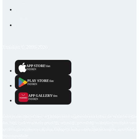
Emlakjet © 2006-2026
APP STORE
'dan
İNDİRİN
PLAY STORE
'dan
İNDİRİN
APP GALLERY
'den
İNDİRİN
Emlakjet.com internet sitesi ve Emlakjet mobil uygulamalarında kullanıcılar tarafından sağlana
ilan, bilgi, içerik ve görselin gerçekliği, orijinalliği, güvenilirliği ve doğruluğuna ilişkin soru
içerikleri giren kullanıcıya ait olup, Emlakjet'in bu hususlarla ilgili herhangi bir sorumluluğu
bulunmamaktadır.