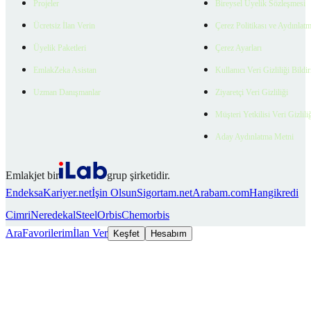
Projeler
Bireysel Üyelik Sözleşmesi
Ücretsiz İlan Verin
Çerez Politikası ve Aydınlat
Üyelik Paketleri
Çerez Ayarları
EmlakZeka Asistan
Kullanıcı Veri Gizliliği Bildi
Uzman Danışmanlar
Ziyaretçi Veri Gizliliği
Müşteri Yetkilisi Veri Gizlili
Aday Aydınlatma Metni
Emlakjet bir
grup şirketidir.
Endeksa
Kariyer.net
İşin Olsun
Sigortam.net
Arabam.com
Hangikredi
Cimri
Neredekal
SteelOrbis
Chemorbis
Ara
Favorilerim
İlan Ver
Keşfet
Hesabım