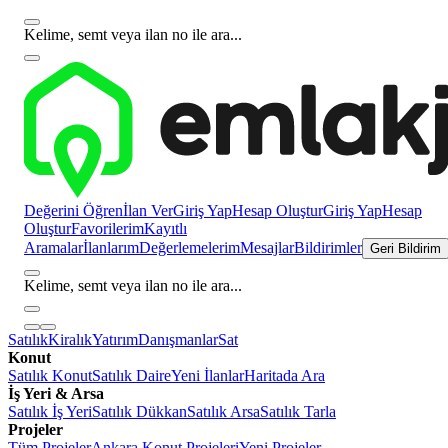
Kelime, semt veya ilan no ile ara...
Değerini Öğren
İlan Ver
Giriş Yap
Hesap Oluştur
Giriş Yap
Hesap
Oluştur
Favorilerim
Kayıtlı
Aramalar
İlanlarım
Değerlemelerim
Mesajlar
Bildirimler
Geri Bildirim
Kelime, semt veya ilan no ile ara...
Satılık
Kiralık
Yatırım
Danışmanlar
Sat
Konut
Satılık Konut
Satılık Daire
Yeni İlanlar
Haritada Ara
İş Yeri & Arsa
Satılık İş Yeri
Satılık Dükkan
Satılık Arsa
Satılık Tarla
Projeler
Tüm Projeler
Ankara Konut Projeleri
Yeni Projeler