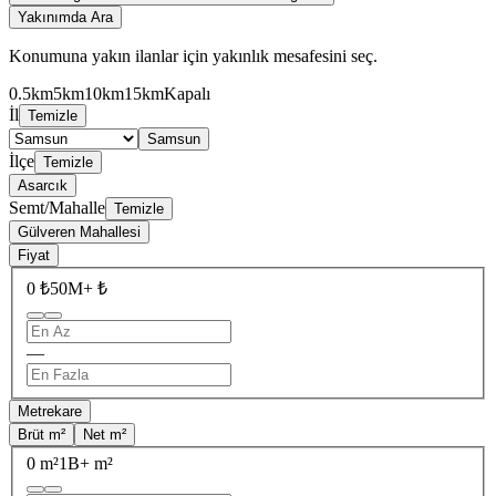
Yakınımda Ara
Konumuna yakın ilanlar için yakınlık mesafesini seç.
0.5km
5km
10km
15km
Kapalı
İl
Temizle
Samsun
İlçe
Temizle
Asarcık
Semt/Mahalle
Temizle
Gülveren Mahallesi
Fiyat
0 ₺
50M+ ₺
—
Metrekare
Brüt m²
Net m²
0 m²
1B+ m²