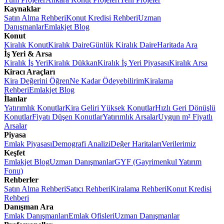
Kaynaklar
Satın Alma Rehberi
Konut Kredisi Rehberi
Uzman
Danışmanlar
Emlakjet Blog
Konut
Kiralık Konut
Kiralık Daire
Günlük Kiralık Daire
Haritada Ara
İş Yeri & Arsa
Kiralık İş Yeri
Kiralık Dükkan
Kiralık İş Yeri Piyasası
Kiralık Arsa
Kiracı Araçları
Kira Değerini Öğren
Ne Kadar Ödeyebilirim
Kiralama
Rehberi
Emlakjet Blog
İlanlar
Yatırımlık Konutlar
Kira Geliri Yüksek Konutlar
Hızlı Geri Dönüşlü
Konutlar
Fiyatı Düşen Konutlar
Yatırımlık Arsalar
Uygun m² Fiyatlı
Arsalar
Piyasa
Emlak Piyasası
Demografi Analizi
Değer Haritaları
Verilerimiz
Keşfet
Emlakjet Blog
Uzman Danışmanlar
GYF (Gayrimenkul Yatırım
Fonu)
Rehberler
Satın Alma Rehberi
Satıcı Rehberi
Kiralama Rehberi
Konut Kredisi
Rehberi
Danışman Ara
Emlak Danışmanları
Emlak Ofisleri
Uzman Danışmanlar