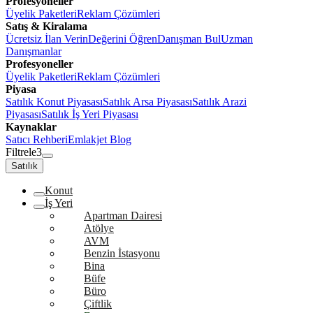
Profesyoneller
Üyelik Paketleri
Reklam Çözümleri
Satış & Kiralama
Ücretsiz İlan Verin
Değerini Öğren
Danışman Bul
Uzman
Danışmanlar
Profesyoneller
Üyelik Paketleri
Reklam Çözümleri
Piyasa
Satılık Konut Piyasası
Satılık Arsa Piyasası
Satılık Arazi
Piyasası
Satılık İş Yeri Piyasası
Kaynaklar
Satıcı Rehberi
Emlakjet Blog
Filtrele
3
Satılık
Konut
İş Yeri
Apartman Dairesi
Atölye
AVM
Benzin İstasyonu
Bina
Büfe
Büro
Çiftlik