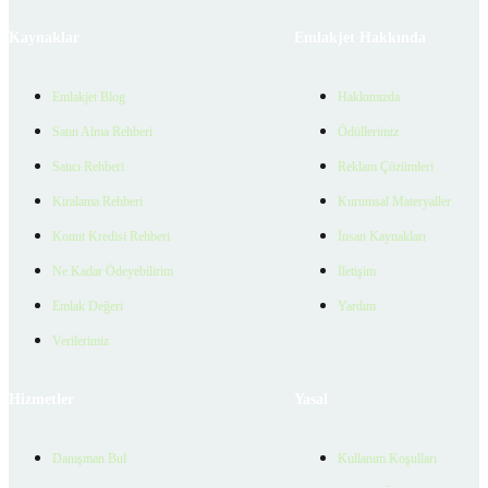
Kaynaklar
Emlakjet Hakkında
Emlakjet Blog
Hakkımızda
Satın Alma Rehberi
Ödüllerimiz
Satıcı Rehberi
Reklam Çözümleri
Kiralama Rehberi
Kurumsal Materyaller
Konut Kredisi Rehberi
İnsan Kaynakları
Ne Kadar Ödeyebilirim
İletişim
Emlak Değeri
Yardım
Verilerimiz
Hizmetler
Yasal
Danışman Bul
Kullanım Koşulları