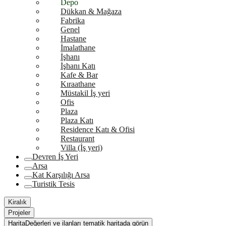
Depo
Dükkan & Mağaza
Fabrika
Genel
Hastane
İmalathane
İşhanı
İşhanı Katı
Kafe & Bar
Kıraathane
Müstakil İş yeri
Ofis
Plaza
Plaza Katı
Residence Katı & Ofisi
Restaurant
Villa (İş yeri)
Devren İş Yeri
Arsa
Kat Karşılığı Arsa
Turistik Tesis
Kiralık
Projeler
Harita
Değerleri ve ilanları tematik haritada görün