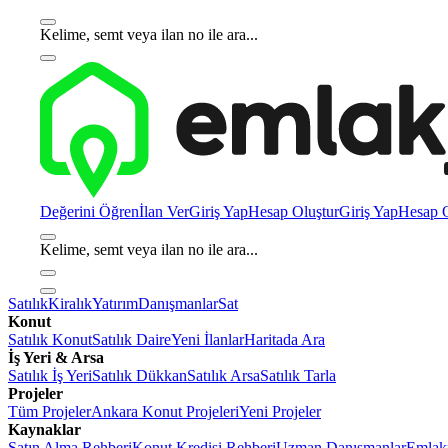
Kelime, semt veya ilan no ile ara...
Değerini Öğren
İlan Ver
Giriş Yap
Hesap Oluştur
Giriş Yap
Hesap O
Kelime, semt veya ilan no ile ara...
Satılık
Kiralık
Yatırım
Danışmanlar
Sat
Konut
Satılık Konut
Satılık Daire
Yeni İlanlar
Haritada Ara
İş Yeri & Arsa
Satılık İş Yeri
Satılık Dükkan
Satılık Arsa
Satılık Tarla
Projeler
Tüm Projeler
Ankara Konut Projeleri
Yeni Projeler
Kaynaklar
Satın Alma Rehberi
Konut Kredisi Rehberi
Uzman Danışmanlar
Emlakj