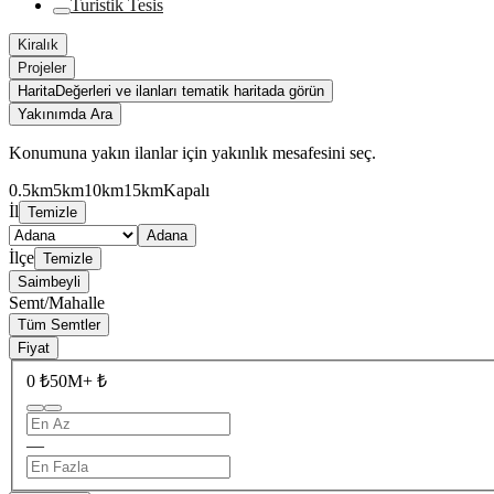
Turistik Tesis
Kiralık
Projeler
Harita
Değerleri ve ilanları tematik haritada görün
Yakınımda Ara
Konumuna yakın ilanlar için yakınlık mesafesini seç.
0.5km
5km
10km
15km
Kapalı
İl
Temizle
Adana
İlçe
Temizle
Saimbeyli
Semt/Mahalle
Tüm Semtler
Fiyat
0 ₺
50M+ ₺
—