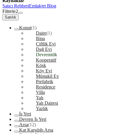
Kaynaklar
Satıcı Rehberi
Emlakjet Blog
Filtrele
2
Satılık
Konut
(1)
Daire
(1)
Bina
Çiftlik Evi
Dağ Evi
Devremülk
Kooperatif
Köşk
Köy Evi
Müstakil Ev
Prefabrik
Residence
Villa
Yalı
Yalı Dairesi
Yazlık
İş Yeri
Devren İş Yeri
Arsa
(12)
Kat Karşılığı Arsa