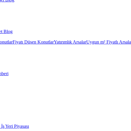
et Blog
onutlar
Fiyatı Düşen Konutlar
Yatırımlık Arsalar
Uygun m² Fiyatlı Arsala
hberi
k İş Yeri Piyasası