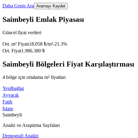
Daha Geniş Ara
Aramayı Kaydet
Saimbeyli Emlak Piyasası
Güncel fiyat verileri
Ort. m² Fiyatı
18.058 ₺/m²
-21.3
%
Ort. Fiyat
1.986.380 ₺
Saimbeyli Bölgeleri Fiyat Karşılaştırması
4 bölge için ortalama m² fiyatları
Yeşilbağlar
Ayvacık
Fatih
İslam
Saimbeyli
Analiz ve Araştırma Sayfaları
Demografi Analizi