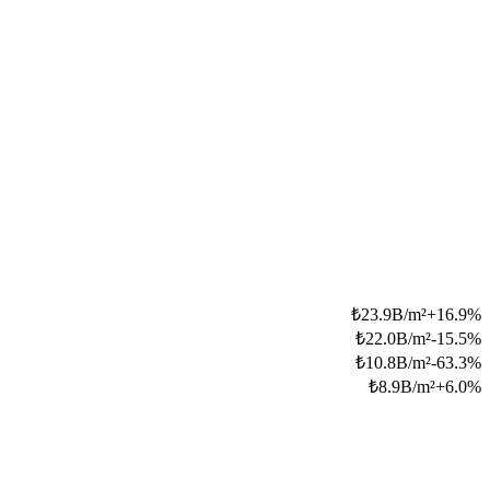
₺
23.9B/m²
+
16.9
%
₺
22.0B/m²
-15.5
%
₺
10.8B/m²
-63.3
%
₺
8.9B/m²
+
6.0
%