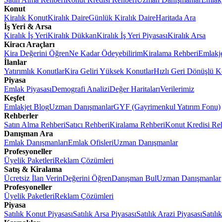
Konut
Kiralık Konut
Kiralık Daire
Günlük Kiralık Daire
Haritada Ara
İş Yeri & Arsa
Kiralık İş Yeri
Kiralık Dükkan
Kiralık İş Yeri Piyasası
Kiralık Arsa
Kiracı Araçları
Kira Değerini Öğren
Ne Kadar Ödeyebilirim
Kiralama Rehberi
Emlakj
İlanlar
Yatırımlık Konutlar
Kira Geliri Yüksek Konutlar
Hızlı Geri Dönüşlü K
Piyasa
Emlak Piyasası
Demografi Analizi
Değer Haritaları
Verilerimiz
Keşfet
Emlakjet Blog
Uzman Danışmanlar
GYF (Gayrimenkul Yatırım Fonu)
Rehberler
Satın Alma Rehberi
Satıcı Rehberi
Kiralama Rehberi
Konut Kredisi Re
Danışman Ara
Emlak Danışmanları
Emlak Ofisleri
Uzman Danışmanlar
Profesyoneller
Üyelik Paketleri
Reklam Çözümleri
Satış & Kiralama
Ücretsiz İlan Verin
Değerini Öğren
Danışman Bul
Uzman Danışmanlar
Profesyoneller
Üyelik Paketleri
Reklam Çözümleri
Piyasa
Satılık Konut Piyasası
Satılık Arsa Piyasası
Satılık Arazi Piyasası
Satılı