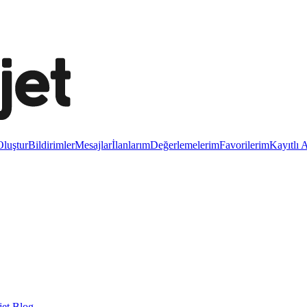
luştur
Bildirimler
Mesajlar
İlanlarım
Değerlemelerim
Favorilerim
Kayıtlı 
et Blog