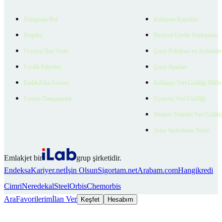
Danışman Bul
Kullanım Koşulları
Projeler
Bireysel Üyelik Sözleşmesi
Ücretsiz İlan Verin
Çerez Politikası ve Aydınlat
Üyelik Paketleri
Çerez Ayarları
EmlakZeka Asistan
Kullanıcı Veri Gizliliği Bildi
Uzman Danışmanlar
Ziyaretçi Veri Gizliliği
Müşteri Yetkilisi Veri Gizlili
Aday Aydınlatma Metni
Emlakjet bir
grup şirketidir.
Endeksa
Kariyer.net
İşin Olsun
Sigortam.net
Arabam.com
Hangikredi
Cimri
Neredekal
SteelOrbis
Chemorbis
Ara
Favorilerim
İlan Ver
Keşfet
Hesabım