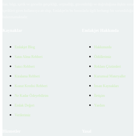
ilan, bilgi, içerik ve görselin gerçekliği, orijinalliği, güvenilirliği ve doğruluğuna ilişkin soru
içerikleri giren kullanıcıya ait olup, Emlakjet'in bu hususlarla ilgili herhangi bir sorumluluğu
bulunmamaktadır.
Kaynaklar
Emlakjet Hakkında
Emlakjet Blog
Hakkımızda
Satın Alma Rehberi
Ödüllerimiz
Satıcı Rehberi
Reklam Çözümleri
Kiralama Rehberi
Kurumsal Materyaller
Konut Kredisi Rehberi
İnsan Kaynakları
Ne Kadar Ödeyebilirim
İletişim
Emlak Değeri
Yardım
Verilerimiz
Hizmetler
Yasal