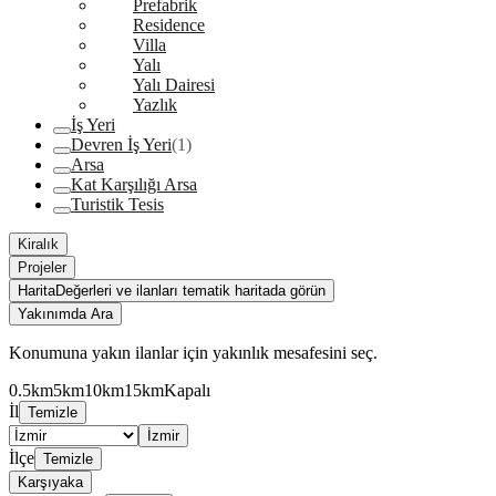
Prefabrik
Residence
Villa
Yalı
Yalı Dairesi
Yazlık
İş Yeri
Devren İş Yeri
(1)
Arsa
Kat Karşılığı Arsa
Turistik Tesis
Kiralık
Projeler
Harita
Değerleri ve ilanları tematik haritada görün
Yakınımda Ara
Konumuna yakın ilanlar için yakınlık mesafesini seç.
0.5km
5km
10km
15km
Kapalı
İl
Temizle
İzmir
İlçe
Temizle
Karşıyaka