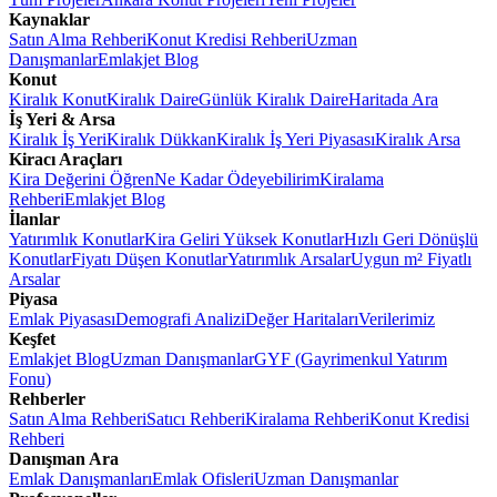
Kaynaklar
Satın Alma Rehberi
Konut Kredisi Rehberi
Uzman
Danışmanlar
Emlakjet Blog
Konut
Kiralık Konut
Kiralık Daire
Günlük Kiralık Daire
Haritada Ara
İş Yeri & Arsa
Kiralık İş Yeri
Kiralık Dükkan
Kiralık İş Yeri Piyasası
Kiralık Arsa
Kiracı Araçları
Kira Değerini Öğren
Ne Kadar Ödeyebilirim
Kiralama
Rehberi
Emlakjet Blog
İlanlar
Yatırımlık Konutlar
Kira Geliri Yüksek Konutlar
Hızlı Geri Dönüşlü
Konutlar
Fiyatı Düşen Konutlar
Yatırımlık Arsalar
Uygun m² Fiyatlı
Arsalar
Piyasa
Emlak Piyasası
Demografi Analizi
Değer Haritaları
Verilerimiz
Keşfet
Emlakjet Blog
Uzman Danışmanlar
GYF (Gayrimenkul Yatırım
Fonu)
Rehberler
Satın Alma Rehberi
Satıcı Rehberi
Kiralama Rehberi
Konut Kredisi
Rehberi
Danışman Ara
Emlak Danışmanları
Emlak Ofisleri
Uzman Danışmanlar