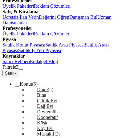
Profesyoneller
Üyelik Paketleri
Reklam Çözümleri
Satış & Kiralama
Ücretsiz İlan Verin
Değerini Öğren
Danışman Bul
Uzman
Danışmanlar
Profesyoneller
Üyelik Paketleri
Reklam Çözümleri
Piyasa
Satılık Konut Piyasası
Satılık Arsa Piyasası
Satılık Arazi
Piyasası
Satılık İş Yeri Piyasası
Kaynaklar
Satıcı Rehberi
Emlakjet Blog
Filtrele
3
Satılık
Konut
(5)
Daire
(5)
Bina
Çiftlik Evi
Dağ Evi
Devremülk
Kooperatif
Köşk
Köy Evi
Müstakil Ev