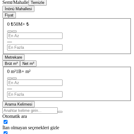
Semt/Mahalle
Temizle
İnönü Mahallesi
Fiyat
0 ₺
50M+ ₺
—
Metrekare
Brüt m²
Net m²
0 m²
1B+ m²
—
Arama Kelimesi
Otomatik ara
İlan olmayan seçenekleri gizle