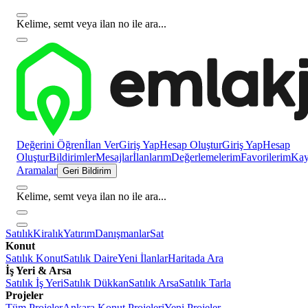
Kelime, semt veya ilan no ile ara...
Değerini Öğren
İlan Ver
Giriş Yap
Hesap Oluştur
Giriş Yap
Hesap
Oluştur
Bildirimler
Mesajlar
İlanlarım
Değerlemelerim
Favorilerim
Kayı
Aramalar
Geri Bildirim
Kelime, semt veya ilan no ile ara...
Satılık
Kiralık
Yatırım
Danışmanlar
Sat
Konut
Satılık Konut
Satılık Daire
Yeni İlanlar
Haritada Ara
İş Yeri & Arsa
Satılık İş Yeri
Satılık Dükkan
Satılık Arsa
Satılık Tarla
Projeler
Tüm Projeler
Ankara Konut Projeleri
Yeni Projeler