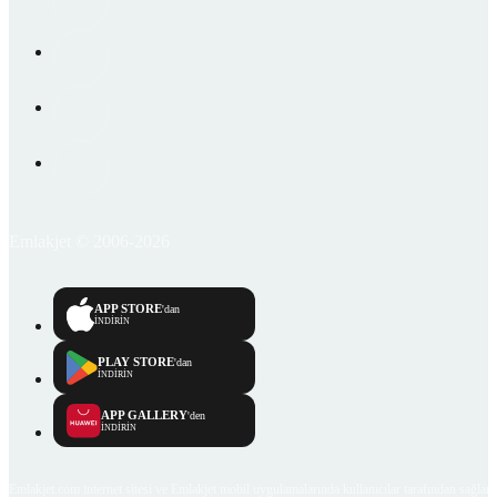
Emlakjet © 2006-2026
APP STORE
'dan
İNDİRİN
PLAY STORE
'dan
İNDİRİN
APP GALLERY
'den
İNDİRİN
Emlakjet.com internet sitesi ve Emlakjet mobil uygulamalarında kullanıcılar tarafından sağlana