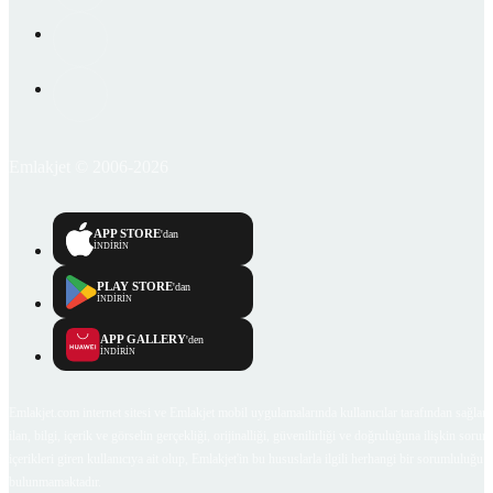
Emlakjet © 2006-2026
APP STORE
'dan
İNDİRİN
PLAY STORE
'dan
İNDİRİN
APP GALLERY
'den
İNDİRİN
Emlakjet.com internet sitesi ve Emlakjet mobil uygulamalarında kullanıcılar tarafından sağlana
ilan, bilgi, içerik ve görselin gerçekliği, orijinalliği, güvenilirliği ve doğruluğuna ilişkin soru
içerikleri giren kullanıcıya ait olup, Emlakjet'in bu hususlarla ilgili herhangi bir sorumluluğu
bulunmamaktadır.