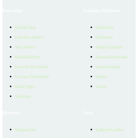
Kaynaklar
Emlakjet Hakkında
Emlakjet Blog
Hakkımızda
Satın Alma Rehberi
Ödüllerimiz
Satıcı Rehberi
Reklam Çözümleri
Kiralama Rehberi
Kurumsal Materyaller
Konut Kredisi Rehberi
İnsan Kaynakları
Ne Kadar Ödeyebilirim
İletişim
Emlak Değeri
Yardım
Verilerimiz
Hizmetler
Yasal
Danışman Bul
Kullanım Koşulları