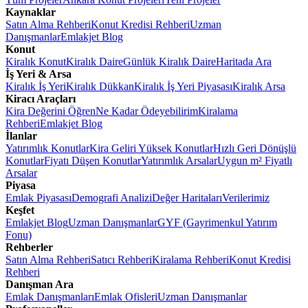
Kaynaklar
Satın Alma Rehberi
Konut Kredisi Rehberi
Uzman
Danışmanlar
Emlakjet Blog
Konut
Kiralık Konut
Kiralık Daire
Günlük Kiralık Daire
Haritada Ara
İş Yeri & Arsa
Kiralık İş Yeri
Kiralık Dükkan
Kiralık İş Yeri Piyasası
Kiralık Arsa
Kiracı Araçları
Kira Değerini Öğren
Ne Kadar Ödeyebilirim
Kiralama
Rehberi
Emlakjet Blog
İlanlar
Yatırımlık Konutlar
Kira Geliri Yüksek Konutlar
Hızlı Geri Dönüşlü
Konutlar
Fiyatı Düşen Konutlar
Yatırımlık Arsalar
Uygun m² Fiyatlı
Arsalar
Piyasa
Emlak Piyasası
Demografi Analizi
Değer Haritaları
Verilerimiz
Keşfet
Emlakjet Blog
Uzman Danışmanlar
GYF (Gayrimenkul Yatırım
Fonu)
Rehberler
Satın Alma Rehberi
Satıcı Rehberi
Kiralama Rehberi
Konut Kredisi
Rehberi
Danışman Ara
Emlak Danışmanları
Emlak Ofisleri
Uzman Danışmanlar