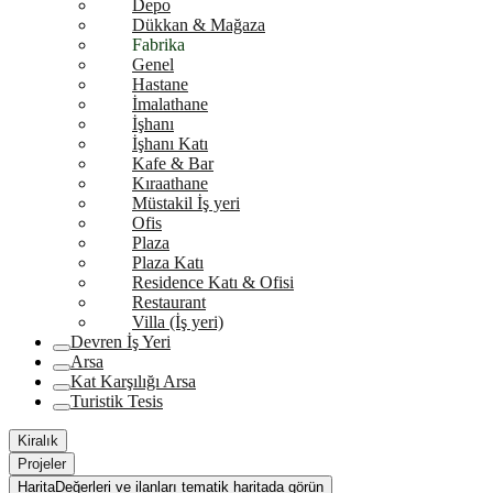
Depo
Dükkan & Mağaza
Fabrika
Genel
Hastane
İmalathane
İşhanı
İşhanı Katı
Kafe & Bar
Kıraathane
Müstakil İş yeri
Ofis
Plaza
Plaza Katı
Residence Katı & Ofisi
Restaurant
Villa (İş yeri)
Devren İş Yeri
Arsa
Kat Karşılığı Arsa
Turistik Tesis
Kiralık
Projeler
Harita
Değerleri ve ilanları tematik haritada görün