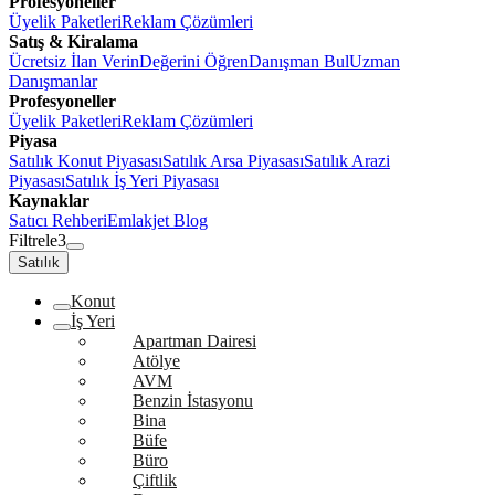
Profesyoneller
Üyelik Paketleri
Reklam Çözümleri
Satış & Kiralama
Ücretsiz İlan Verin
Değerini Öğren
Danışman Bul
Uzman
Danışmanlar
Profesyoneller
Üyelik Paketleri
Reklam Çözümleri
Piyasa
Satılık Konut Piyasası
Satılık Arsa Piyasası
Satılık Arazi
Piyasası
Satılık İş Yeri Piyasası
Kaynaklar
Satıcı Rehberi
Emlakjet Blog
Filtrele
3
Satılık
Konut
İş Yeri
Apartman Dairesi
Atölye
AVM
Benzin İstasyonu
Bina
Büfe
Büro
Çiftlik