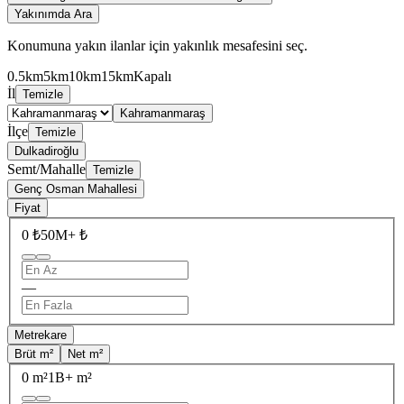
Yakınımda Ara
Konumuna yakın ilanlar için yakınlık mesafesini seç.
0.5km
5km
10km
15km
Kapalı
İl
Temizle
Kahramanmaraş
İlçe
Temizle
Dulkadiroğlu
Semt/Mahalle
Temizle
Genç Osman Mahallesi
Fiyat
0 ₺
50M+ ₺
—
Metrekare
Brüt m²
Net m²
0 m²
1B+ m²