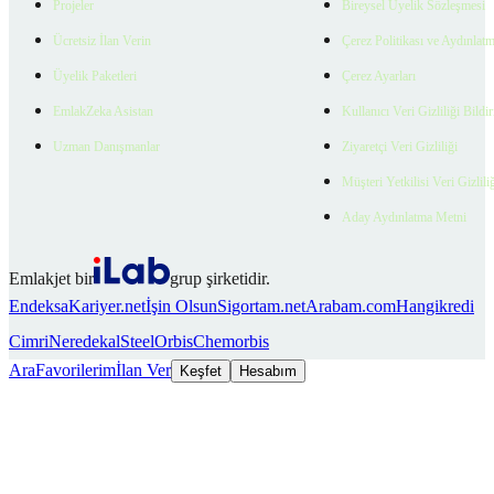
Projeler
Bireysel Üyelik Sözleşmesi
Ücretsiz İlan Verin
Çerez Politikası ve Aydınlat
Üyelik Paketleri
Çerez Ayarları
EmlakZeka Asistan
Kullanıcı Veri Gizliliği Bildi
Uzman Danışmanlar
Ziyaretçi Veri Gizliliği
Müşteri Yetkilisi Veri Gizlili
Aday Aydınlatma Metni
Emlakjet bir
grup şirketidir.
Endeksa
Kariyer.net
İşin Olsun
Sigortam.net
Arabam.com
Hangikredi
Cimri
Neredekal
SteelOrbis
Chemorbis
Ara
Favorilerim
İlan Ver
Keşfet
Hesabım