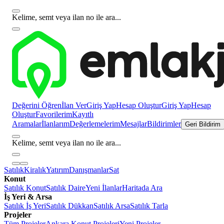
Kelime, semt veya ilan no ile ara...
Değerini Öğren
İlan Ver
Giriş Yap
Hesap Oluştur
Giriş Yap
Hesap
Oluştur
Favorilerim
Kayıtlı
Aramalar
İlanlarım
Değerlemelerim
Mesajlar
Bildirimler
Geri Bildirim
Kelime, semt veya ilan no ile ara...
Satılık
Kiralık
Yatırım
Danışmanlar
Sat
Konut
Satılık Konut
Satılık Daire
Yeni İlanlar
Haritada Ara
İş Yeri & Arsa
Satılık İş Yeri
Satılık Dükkan
Satılık Arsa
Satılık Tarla
Projeler
Tüm Projeler
Ankara Konut Projeleri
Yeni Projeler