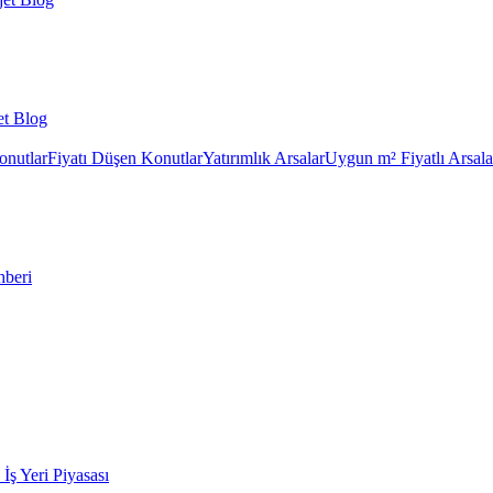
et Blog
onutlar
Fiyatı Düşen Konutlar
Yatırımlık Arsalar
Uygun m² Fiyatlı Arsala
hberi
k İş Yeri Piyasası