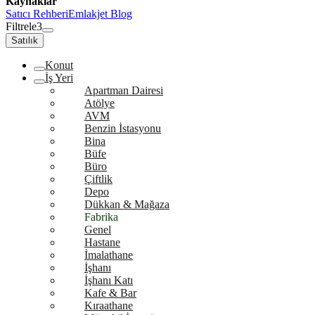
Kaynaklar
Satıcı Rehberi
Emlakjet Blog
Filtrele
3
Satılık
Konut
İş Yeri
Apartman Dairesi
Atölye
AVM
Benzin İstasyonu
Bina
Büfe
Büro
Çiftlik
Depo
Dükkan & Mağaza
Fabrika
Genel
Hastane
İmalathane
İşhanı
İşhanı Katı
Kafe & Bar
Kıraathane