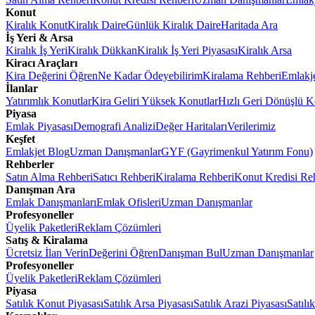
Konut
Kiralık Konut
Kiralık Daire
Günlük Kiralık Daire
Haritada Ara
İş Yeri & Arsa
Kiralık İş Yeri
Kiralık Dükkan
Kiralık İş Yeri Piyasası
Kiralık Arsa
Kiracı Araçları
Kira Değerini Öğren
Ne Kadar Ödeyebilirim
Kiralama Rehberi
Emlakj
İlanlar
Yatırımlık Konutlar
Kira Geliri Yüksek Konutlar
Hızlı Geri Dönüşlü K
Piyasa
Emlak Piyasası
Demografi Analizi
Değer Haritaları
Verilerimiz
Keşfet
Emlakjet Blog
Uzman Danışmanlar
GYF (Gayrimenkul Yatırım Fonu)
Rehberler
Satın Alma Rehberi
Satıcı Rehberi
Kiralama Rehberi
Konut Kredisi Re
Danışman Ara
Emlak Danışmanları
Emlak Ofisleri
Uzman Danışmanlar
Profesyoneller
Üyelik Paketleri
Reklam Çözümleri
Satış & Kiralama
Ücretsiz İlan Verin
Değerini Öğren
Danışman Bul
Uzman Danışmanlar
Profesyoneller
Üyelik Paketleri
Reklam Çözümleri
Piyasa
Satılık Konut Piyasası
Satılık Arsa Piyasası
Satılık Arazi Piyasası
Satılı