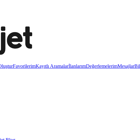
luştur
Favorilerim
Kayıtlı Aramalar
İlanlarım
Değerlemelerim
Mesajlar
Bi
et Blog