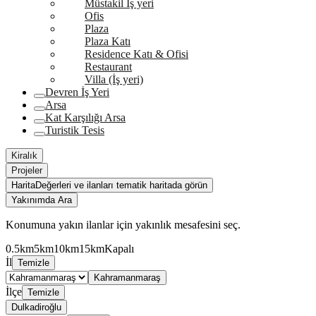
Müstakil İş yeri
Ofis
Plaza
Plaza Katı
Residence Katı & Ofisi
Restaurant
Villa (İş yeri)
Devren İş Yeri
Arsa
Kat Karşılığı Arsa
Turistik Tesis
Kiralık
Projeler
Harita
Değerleri ve ilanları tematik haritada görün
Yakınımda Ara
Konumuna yakın ilanlar için yakınlık mesafesini seç.
0.5km
5km
10km
15km
Kapalı
İl
Temizle
Kahramanmaraş
İlçe
Temizle
Dulkadiroğlu