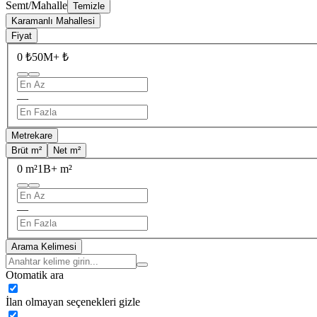
Semt/Mahalle
Temizle
Karamanlı Mahallesi
Fiyat
0 ₺
50M+ ₺
—
Metrekare
Brüt m²
Net m²
0 m²
1B+ m²
—
Arama Kelimesi
Otomatik ara
İlan olmayan seçenekleri gizle