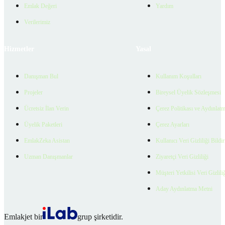
Emlak Değeri
Yardım
Verilerimiz
Hizmetler
Yasal
Danışman Bul
Kullanım Koşulları
Projeler
Bireysel Üyelik Sözleşmesi
Ücretsiz İlan Verin
Çerez Politikası ve Aydınlat
Üyelik Paketleri
Çerez Ayarları
EmlakZeka Asistan
Kullanıcı Veri Gizliliği Bildi
Uzman Danışmanlar
Ziyaretçi Veri Gizliliği
Müşteri Yetkilisi Veri Gizlili
Aday Aydınlatma Metni
Emlakjet bir
grup şirketidir.