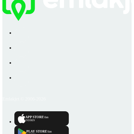
Emlakjet © 2006-2026
APP STORE
'dan
İNDİRİN
PLAY STORE
'dan