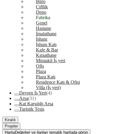
Büro
Çiftlik
Depo
Fabrika
Genel
Hastane
İmalathane
İşhanı
İşhanı Katı
Kafe & Bar
Kıraathane
Müstakil İş yeri
Ofis
Plaza
Plaza Katı
Residence Katı & Ofisi
Villa (İş yeri)
Devren İş Yeri
(4)
Arsa
(31)
Kat Karşılığı Arsa
Turistik Tesis
Kiralık
Projeler
Harita
Değerleri ve ilanları tematik haritada görün