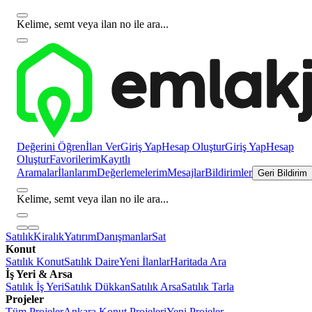
Kelime, semt veya ilan no ile ara...
Değerini Öğren
İlan Ver
Giriş Yap
Hesap Oluştur
Giriş Yap
Hesap
Oluştur
Favorilerim
Kayıtlı
Aramalar
İlanlarım
Değerlemelerim
Mesajlar
Bildirimler
Geri Bildirim
Kelime, semt veya ilan no ile ara...
Satılık
Kiralık
Yatırım
Danışmanlar
Sat
Konut
Satılık Konut
Satılık Daire
Yeni İlanlar
Haritada Ara
İş Yeri & Arsa
Satılık İş Yeri
Satılık Dükkan
Satılık Arsa
Satılık Tarla
Projeler
Tüm Projeler
Ankara Konut Projeleri
Yeni Projeler