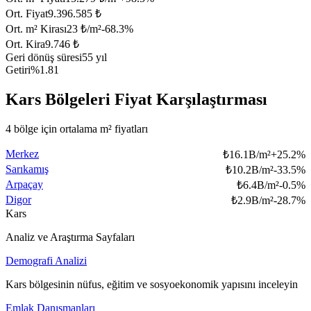
Ort. Fiyat
9.396.585 ₺
Ort. m² Kirası
23 ₺/m²
-68.3
%
Ort. Kira
9.746 ₺
Geri dönüş süresi
55 yıl
Getiri
%1.81
Kars Bölgeleri Fiyat Karşılaştırması
4 bölge için ortalama m² fiyatları
Merkez
₺
16.1B/m²
+
25.2
%
Sarıkamış
₺
10.2B/m²
-33.5
%
Arpaçay
₺
6.4B/m²
-0.5
%
Digor
₺
2.9B/m²
-28.7
%
Kars
Analiz ve Araştırma Sayfaları
Demografi Analizi
Kars bölgesinin nüfus, eğitim ve sosyoekonomik yapısını inceleyin
Emlak Danışmanları