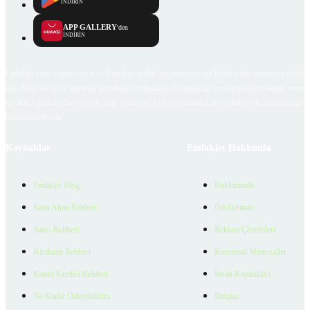
İNDİRİN
APP GALLERY
'den
İNDİRİN
Emlakjet.com internet sitesi ve Emlakjet mobil uygulamalarında kullanıcılar tarafından sağlana
ilan, bilgi, içerik ve görselin gerçekliği, orijinalliği, güvenilirliği ve doğruluğuna ilişkin soru
içerikleri giren kullanıcıya ait olup, Emlakjet'in bu hususlarla ilgili herhangi bir sorumluluğu
bulunmamaktadır.
Kaynaklar
Emlakjet Hakkında
Emlakjet Blog
Hakkımızda
Satın Alma Rehberi
Ödüllerimiz
Satıcı Rehberi
Reklam Çözümleri
Kiralama Rehberi
Kurumsal Materyaller
Konut Kredisi Rehberi
İnsan Kaynakları
Ne Kadar Ödeyebilirim
İletişim