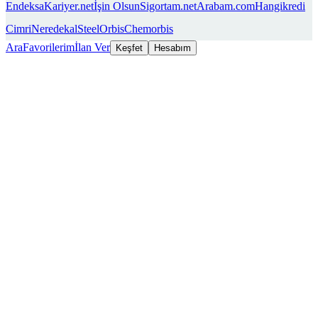
Endeksa
Kariyer.net
İşin Olsun
Sigortam.net
Arabam.com
Hangikredi
Cimri
Neredekal
SteelOrbis
Chemorbis
Ara
Favorilerim
İlan Ver
Keşfet
Hesabım