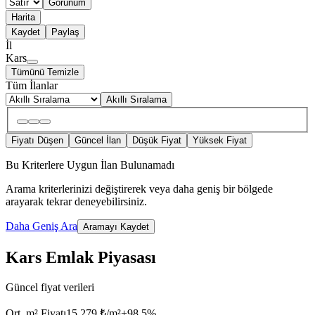
Görünüm
Harita
Kaydet
Paylaş
İl
Kars
Tümünü Temizle
Tüm İlanlar
Akıllı Sıralama
Fiyatı Düşen
Güncel İlan
Düşük Fiyat
Yüksek Fiyat
Bu Kriterlere Uygun İlan Bulunamadı
Arama kriterlerinizi değiştirerek veya daha geniş bir bölgede
arayarak tekrar deneyebilirsiniz.
Daha Geniş Ara
Aramayı Kaydet
Kars Emlak Piyasası
Güncel fiyat verileri
Ort. m² Fiyatı
15.279 ₺/m²
+
98.5
%