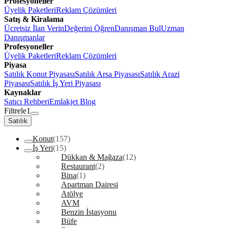
Profesyoneller
Üyelik Paketleri
Reklam Çözümleri
Satış & Kiralama
Ücretsiz İlan Verin
Değerini Öğren
Danışman Bul
Uzman
Danışmanlar
Profesyoneller
Üyelik Paketleri
Reklam Çözümleri
Piyasa
Satılık Konut Piyasası
Satılık Arsa Piyasası
Satılık Arazi
Piyasası
Satılık İş Yeri Piyasası
Kaynaklar
Satıcı Rehberi
Emlakjet Blog
Filtrele
1
Satılık
Konut
(157)
İş Yeri
(15)
Dükkan & Mağaza
(12)
Restaurant
(2)
Bina
(1)
Apartman Dairesi
Atölye
AVM
Benzin İstasyonu
Büfe