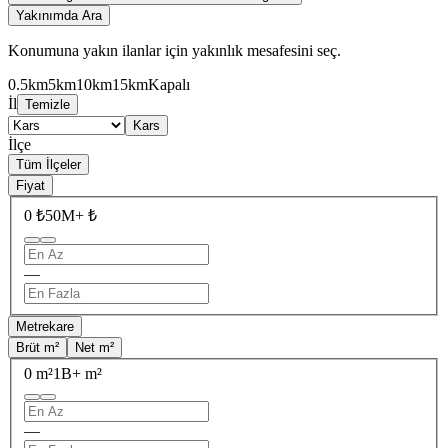
Yakınımda Ara
Konumuna yakın ilanlar için yakınlık mesafesini seç.
0.5km
5km
10km
15km
Kapalı
İl
Temizle
Kars
İlçe
Tüm İlçeler
Fiyat
0 ₺
50M+ ₺
—
Metrekare
Brüt m²
Net m²
0 m²
1B+ m²
—