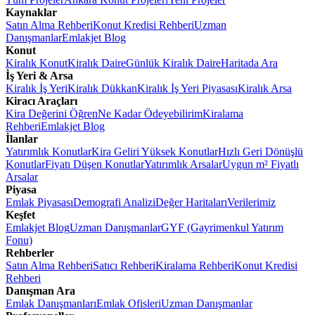
Kaynaklar
Satın Alma Rehberi
Konut Kredisi Rehberi
Uzman
Danışmanlar
Emlakjet Blog
Konut
Kiralık Konut
Kiralık Daire
Günlük Kiralık Daire
Haritada Ara
İş Yeri & Arsa
Kiralık İş Yeri
Kiralık Dükkan
Kiralık İş Yeri Piyasası
Kiralık Arsa
Kiracı Araçları
Kira Değerini Öğren
Ne Kadar Ödeyebilirim
Kiralama
Rehberi
Emlakjet Blog
İlanlar
Yatırımlık Konutlar
Kira Geliri Yüksek Konutlar
Hızlı Geri Dönüşlü
Konutlar
Fiyatı Düşen Konutlar
Yatırımlık Arsalar
Uygun m² Fiyatlı
Arsalar
Piyasa
Emlak Piyasası
Demografi Analizi
Değer Haritaları
Verilerimiz
Keşfet
Emlakjet Blog
Uzman Danışmanlar
GYF (Gayrimenkul Yatırım
Fonu)
Rehberler
Satın Alma Rehberi
Satıcı Rehberi
Kiralama Rehberi
Konut Kredisi
Rehberi
Danışman Ara
Emlak Danışmanları
Emlak Ofisleri
Uzman Danışmanlar