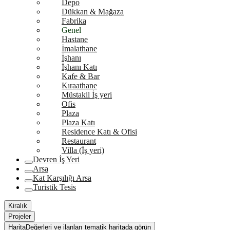
Depo
Dükkan & Mağaza
Fabrika
Genel
Hastane
İmalathane
İşhanı
İşhanı Katı
Kafe & Bar
Kıraathane
Müstakil İş yeri
Ofis
Plaza
Plaza Katı
Residence Katı & Ofisi
Restaurant
Villa (İş yeri)
Devren İş Yeri
Arsa
Kat Karşılığı Arsa
Turistik Tesis
Kiralık
Projeler
Harita
Değerleri ve ilanları tematik haritada görün