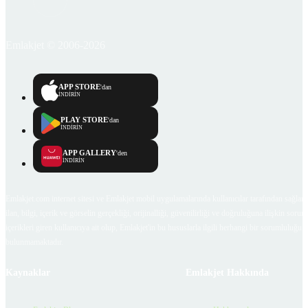
Emlakjet © 2006-2026
APP STORE
'dan
İNDİRİN
PLAY STORE
'dan
İNDİRİN
APP GALLERY
'den
İNDİRİN
Emlakjet.com internet sitesi ve Emlakjet mobil uygulamalarında kullanıcılar tarafından sağlana
ilan, bilgi, içerik ve görselin gerçekliği, orijinalliği, güvenilirliği ve doğruluğuna ilişkin soru
içerikleri giren kullanıcıya ait olup, Emlakjet'in bu hususlarla ilgili herhangi bir sorumluluğu
bulunmamaktadır.
Kaynaklar
Emlakjet Hakkında