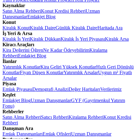
Kaynaklar
Satın Alma Rehberi
Konut Kredisi Rehberi
Uzman
Danışmanlar
Emlakjet Blog
Konut
Kiralık Konut
Kiralık Daire
Günlük Kiralık Daire
Haritada Ara
İş Yeri & Arsa
Kiralık İş Yeri
Kiralık Dükkan
Kiralık İş Yeri Piyasası
Kiralık Arsa
Kiracı Araçları
Kira Değerini Öğren
Ne Kadar Ödeyebilirim
Kiralama
Rehberi
Emlakjet Blog
İlanlar
Yatırımlık Konutlar
Kira Geliri Yüksek Konutlar
Hızlı Geri Dönüşlü
Konutlar
Fiyatı Düşen Konutlar
Yatırımlık Arsalar
Uygun m² Fiyatlı
Arsalar
Piyasa
Emlak Piyasası
Demografi Analizi
Değer Haritaları
Verilerimiz
Keşfet
Emlakjet Blog
Uzman Danışmanlar
GYF (Gayrimenkul Yatırım
Fonu)
Rehberler
Satın Alma Rehberi
Satıcı Rehberi
Kiralama Rehberi
Konut Kredisi
Rehberi
Danışman Ara
Emlak Danışmanları
Emlak Ofisleri
Uzman Danışmanlar