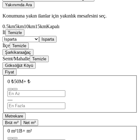
Yakınımda Ara
Konumuna yakın ilanlar için yakınlık mesafesini seç.
0.5km
5km
10km
15km
Kapalı
İl
Temizle
Isparta
İlçe
Temizle
Şarkikaraağaç
Semt/Mahalle
Temizle
Göksöğüt Köyü
Fiyat
0 ₺
50M+ ₺
—
Metrekare
Brüt m²
Net m²
0 m²
1B+ m²