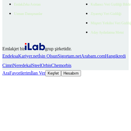
EmlakZeka Asistan
Kullanıcı Veri Gizliliği Bildi
Uzman Danışmanlar
Ziyaretçi Veri Gizliliği
Müşteri Yetkilisi Veri Gizlili
Aday Aydınlatma Metni
Emlakjet bir
grup şirketidir.
Endeksa
Kariyer.net
İşin Olsun
Sigortam.net
Arabam.com
Hangikredi
Cimri
Neredekal
SteelOrbis
Chemorbis
Ara
Favorilerim
İlan Ver
Keşfet
Hesabım