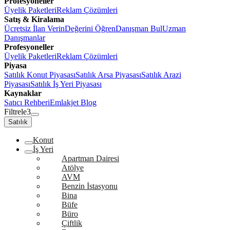
Profesyoneller
Üyelik Paketleri
Reklam Çözümleri
Satış & Kiralama
Ücretsiz İlan Verin
Değerini Öğren
Danışman Bul
Uzman
Danışmanlar
Profesyoneller
Üyelik Paketleri
Reklam Çözümleri
Piyasa
Satılık Konut Piyasası
Satılık Arsa Piyasası
Satılık Arazi
Piyasası
Satılık İş Yeri Piyasası
Kaynaklar
Satıcı Rehberi
Emlakjet Blog
Filtrele
3
Satılık
Konut
İş Yeri
Apartman Dairesi
Atölye
AVM
Benzin İstasyonu
Bina
Büfe
Büro
Çiftlik