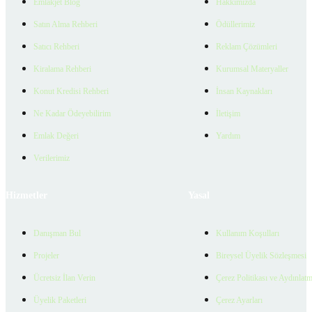
Emlakjet Blog
Hakkımızda
Satın Alma Rehberi
Ödüllerimiz
Satıcı Rehberi
Reklam Çözümleri
Kiralama Rehberi
Kurumsal Materyaller
Konut Kredisi Rehberi
İnsan Kaynakları
Ne Kadar Ödeyebilirim
İletişim
Emlak Değeri
Yardım
Verilerimiz
Hizmetler
Yasal
Danışman Bul
Kullanım Koşulları
Projeler
Bireysel Üyelik Sözleşmesi
Ücretsiz İlan Verin
Çerez Politikası ve Aydınlat
Üyelik Paketleri
Çerez Ayarları