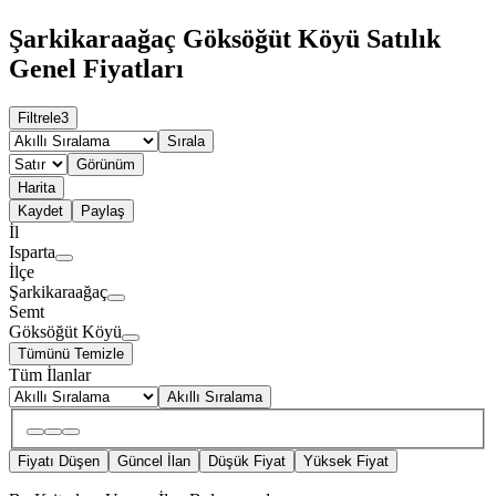
Şarkikaraağaç Göksöğüt Köyü Satılık
Genel Fiyatları
Filtrele
3
Sırala
Görünüm
Harita
Kaydet
Paylaş
İl
Isparta
İlçe
Şarkikaraağaç
Semt
Göksöğüt Köyü
Tümünü Temizle
Tüm İlanlar
Akıllı Sıralama
Fiyatı Düşen
Güncel İlan
Düşük Fiyat
Yüksek Fiyat