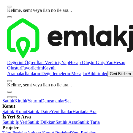
Kelime, semt veya ilan no ile ara...
Değerini Öğren
İlan Ver
Giriş Yap
Hesap Oluştur
Giriş Yap
Hesap
Oluştur
Favorilerim
Kayıtlı
Aramalar
İlanlarım
Değerlemelerim
Mesajlar
Bildirimler
Geri Bildirim
Kelime, semt veya ilan no ile ara...
Satılık
Kiralık
Yatırım
Danışmanlar
Sat
Konut
Satılık Konut
Satılık Daire
Yeni İlanlar
Haritada Ara
İş Yeri & Arsa
Satılık İş Yeri
Satılık Dükkan
Satılık Arsa
Satılık Tarla
Projeler
Tüm Projeler
Ankara Konut Projeleri
Yeni Projeler