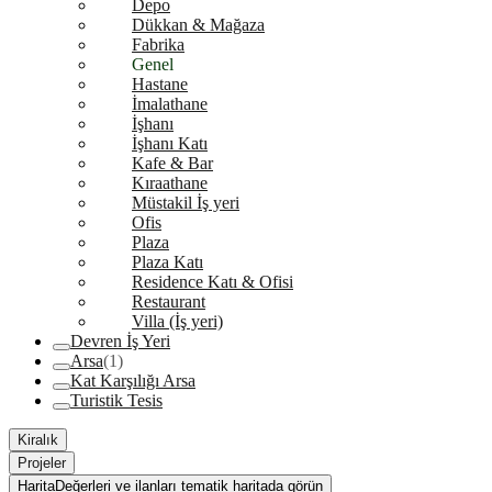
Depo
Dükkan & Mağaza
Fabrika
Genel
Hastane
İmalathane
İşhanı
İşhanı Katı
Kafe & Bar
Kıraathane
Müstakil İş yeri
Ofis
Plaza
Plaza Katı
Residence Katı & Ofisi
Restaurant
Villa (İş yeri)
Devren İş Yeri
Arsa
(1)
Kat Karşılığı Arsa
Turistik Tesis
Kiralık
Projeler
Harita
Değerleri ve ilanları tematik haritada görün