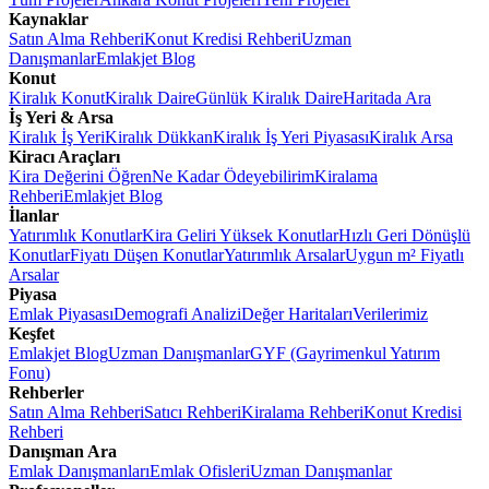
Kaynaklar
Satın Alma Rehberi
Konut Kredisi Rehberi
Uzman
Danışmanlar
Emlakjet Blog
Konut
Kiralık Konut
Kiralık Daire
Günlük Kiralık Daire
Haritada Ara
İş Yeri & Arsa
Kiralık İş Yeri
Kiralık Dükkan
Kiralık İş Yeri Piyasası
Kiralık Arsa
Kiracı Araçları
Kira Değerini Öğren
Ne Kadar Ödeyebilirim
Kiralama
Rehberi
Emlakjet Blog
İlanlar
Yatırımlık Konutlar
Kira Geliri Yüksek Konutlar
Hızlı Geri Dönüşlü
Konutlar
Fiyatı Düşen Konutlar
Yatırımlık Arsalar
Uygun m² Fiyatlı
Arsalar
Piyasa
Emlak Piyasası
Demografi Analizi
Değer Haritaları
Verilerimiz
Keşfet
Emlakjet Blog
Uzman Danışmanlar
GYF (Gayrimenkul Yatırım
Fonu)
Rehberler
Satın Alma Rehberi
Satıcı Rehberi
Kiralama Rehberi
Konut Kredisi
Rehberi
Danışman Ara
Emlak Danışmanları
Emlak Ofisleri
Uzman Danışmanlar