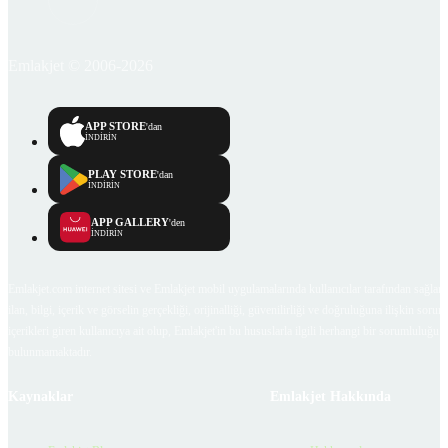
Emlakjet © 2006-2026
APP STORE
'dan
İNDİRİN
PLAY STORE
'dan
İNDİRİN
APP GALLERY
'den
İNDİRİN
Emlakjet.com internet sitesi ve Emlakjet mobil uygulamalarında kullanıcılar tarafından sağlana
ilan, bilgi, içerik ve görselin gerçekliği, orijinalliği, güvenilirliği ve doğruluğuna ilişkin soru
içerikleri giren kullanıcıya ait olup, Emlakjet'in bu hususlarla ilgili herhangi bir sorumluluğu
bulunmamaktadır.
Kaynaklar
Emlakjet Hakkında