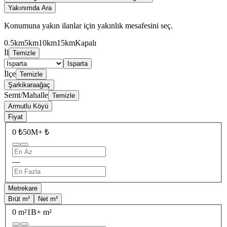
Yakınımda Ara
Konumuna yakın ilanlar için yakınlık mesafesini seç.
0.5km
5km
10km
15km
Kapalı
İl
Temizle
Isparta
İlçe
Temizle
Şarkikaraağaç
Semt/Mahalle
Temizle
Armutlu Köyü
Fiyat
0 ₺
50M+ ₺
—
Metrekare
Brüt m²
Net m²
0 m²
1B+ m²