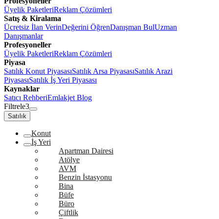
Profesyoneller
Üyelik Paketleri
Reklam Çözümleri
Satış & Kiralama
Ücretsiz İlan Verin
Değerini Öğren
Danışman Bul
Uzman
Danışmanlar
Profesyoneller
Üyelik Paketleri
Reklam Çözümleri
Piyasa
Satılık Konut Piyasası
Satılık Arsa Piyasası
Satılık Arazi
Piyasası
Satılık İş Yeri Piyasası
Kaynaklar
Satıcı Rehberi
Emlakjet Blog
Filtrele
3
Satılık
Konut
İş Yeri
Apartman Dairesi
Atölye
AVM
Benzin İstasyonu
Bina
Büfe
Büro
Çiftlik