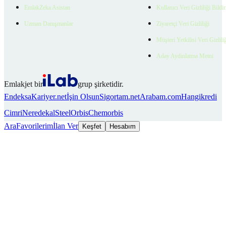
EmlakZeka Asistan
Kullanıcı Veri Gizliliği Bildi
Uzman Danışmanlar
Ziyaretçi Veri Gizliliği
Müşteri Yetkilisi Veri Gizlili
Aday Aydınlatma Metni
Emlakjet bir
grup şirketidir.
Endeksa
Kariyer.net
İşin Olsun
Sigortam.net
Arabam.com
Hangikredi
Cimri
Neredekal
SteelOrbis
Chemorbis
Ara
Favorilerim
İlan Ver
Keşfet
Hesabım