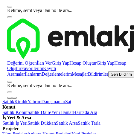
Kelime, semt veya ilan no ile ara...
Değerini Öğren
İlan Ver
Giriş Yap
Hesap Oluştur
Giriş Yap
Hesap
Oluştur
Favorilerim
Kayıtlı
Aramalar
İlanlarım
Değerlemelerim
Mesajlar
Bildirimler
Geri Bildirim
Kelime, semt veya ilan no ile ara...
Satılık
Kiralık
Yatırım
Danışmanlar
Sat
Konut
Satılık Konut
Satılık Daire
Yeni İlanlar
Haritada Ara
İş Yeri & Arsa
Satılık İş Yeri
Satılık Dükkan
Satılık Arsa
Satılık Tarla
Projeler
Tüm Projeler
Ankara Konut Projeleri
Yeni Projeler