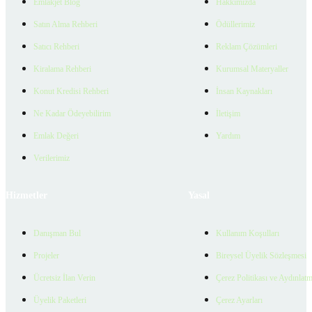
Emlakjet Blog
Hakkımızda
Satın Alma Rehberi
Ödüllerimiz
Satıcı Rehberi
Reklam Çözümleri
Kiralama Rehberi
Kurumsal Materyaller
Konut Kredisi Rehberi
İnsan Kaynakları
Ne Kadar Ödeyebilirim
İletişim
Emlak Değeri
Yardım
Verilerimiz
Hizmetler
Yasal
Danışman Bul
Kullanım Koşulları
Projeler
Bireysel Üyelik Sözleşmesi
Ücretsiz İlan Verin
Çerez Politikası ve Aydınlat
Üyelik Paketleri
Çerez Ayarları