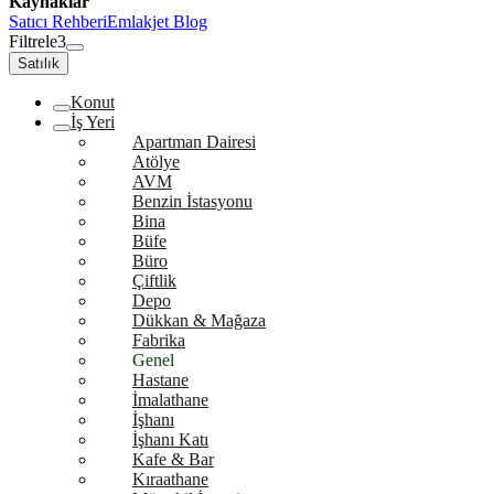
Kaynaklar
Satıcı Rehberi
Emlakjet Blog
Filtrele
3
Satılık
Konut
İş Yeri
Apartman Dairesi
Atölye
AVM
Benzin İstasyonu
Bina
Büfe
Büro
Çiftlik
Depo
Dükkan & Mağaza
Fabrika
Genel
Hastane
İmalathane
İşhanı
İşhanı Katı
Kafe & Bar
Kıraathane