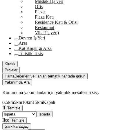
Müstakil İş yeri
Ofis
Plaza
Plaza Katı
Residence Katı & Ofisi
Restaurant
Villa (İş yeri)
Devren İş Yeri
Arsa
Kat Karşılığı Arsa
Turistik Tesis
Kiralık
Projeler
Harita
Değerleri ve ilanları tematik haritada görün
Yakınımda Ara
Konumuna yakın ilanlar için yakınlık mesafesini seç.
0.5km
5km
10km
15km
Kapalı
İl
Temizle
Isparta
İlçe
Temizle
Şarkikaraağaç