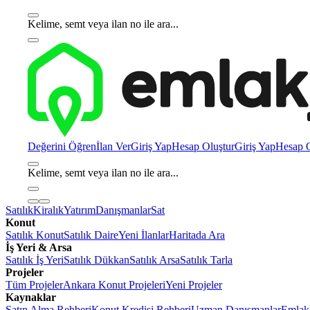
Kelime, semt veya ilan no ile ara...
Değerini Öğren
İlan Ver
Giriş Yap
Hesap Oluştur
Giriş Yap
Hesap O
Kelime, semt veya ilan no ile ara...
Satılık
Kiralık
Yatırım
Danışmanlar
Sat
Konut
Satılık Konut
Satılık Daire
Yeni İlanlar
Haritada Ara
İş Yeri & Arsa
Satılık İş Yeri
Satılık Dükkan
Satılık Arsa
Satılık Tarla
Projeler
Tüm Projeler
Ankara Konut Projeleri
Yeni Projeler
Kaynaklar
Satın Alma Rehberi
Konut Kredisi Rehberi
Uzman Danışmanlar
Emlakj