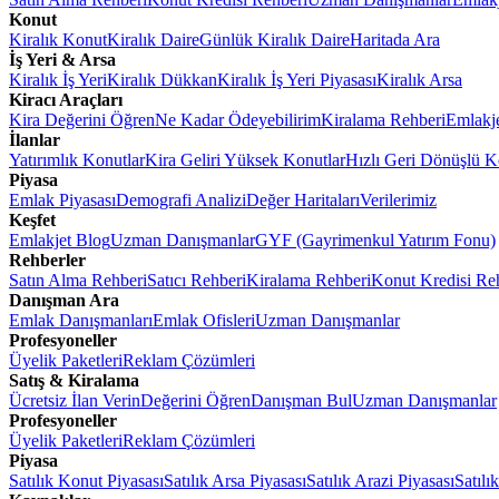
Konut
Kiralık Konut
Kiralık Daire
Günlük Kiralık Daire
Haritada Ara
İş Yeri & Arsa
Kiralık İş Yeri
Kiralık Dükkan
Kiralık İş Yeri Piyasası
Kiralık Arsa
Kiracı Araçları
Kira Değerini Öğren
Ne Kadar Ödeyebilirim
Kiralama Rehberi
Emlakj
İlanlar
Yatırımlık Konutlar
Kira Geliri Yüksek Konutlar
Hızlı Geri Dönüşlü K
Piyasa
Emlak Piyasası
Demografi Analizi
Değer Haritaları
Verilerimiz
Keşfet
Emlakjet Blog
Uzman Danışmanlar
GYF (Gayrimenkul Yatırım Fonu)
Rehberler
Satın Alma Rehberi
Satıcı Rehberi
Kiralama Rehberi
Konut Kredisi Re
Danışman Ara
Emlak Danışmanları
Emlak Ofisleri
Uzman Danışmanlar
Profesyoneller
Üyelik Paketleri
Reklam Çözümleri
Satış & Kiralama
Ücretsiz İlan Verin
Değerini Öğren
Danışman Bul
Uzman Danışmanlar
Profesyoneller
Üyelik Paketleri
Reklam Çözümleri
Piyasa
Satılık Konut Piyasası
Satılık Arsa Piyasası
Satılık Arazi Piyasası
Satılı