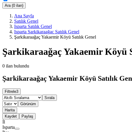
Ara (0 ilan)
Ana Sayfa
Satılık Genel
Isparta Satılık Genel
Isparta Şarkikaraağaç Satılık Genel
Şarkikaraağaç Yakaemir Köyü Satılık Genel
Şarkikaraağaç Yakaemir Köyü S
0
ilan bulundu
Şarkikaraağaç Yakaemir Köyü Satılık Gene
Filtrele
3
Sırala
Görünüm
Harita
Kaydet
Paylaş
İl
Isparta