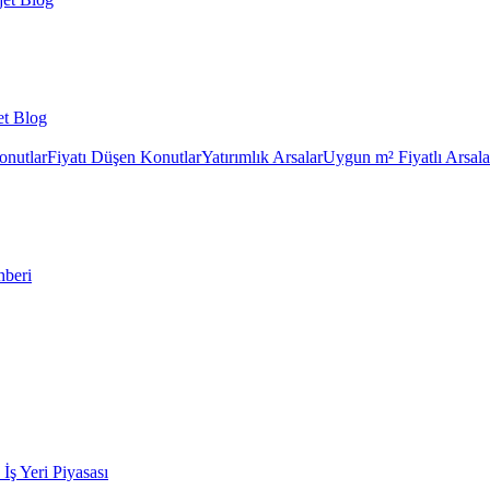
et Blog
onutlar
Fiyatı Düşen Konutlar
Yatırımlık Arsalar
Uygun m² Fiyatlı Arsala
hberi
k İş Yeri Piyasası