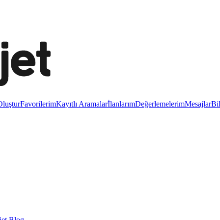
luştur
Favorilerim
Kayıtlı Aramalar
İlanlarım
Değerlemelerim
Mesajlar
Bi
et Blog