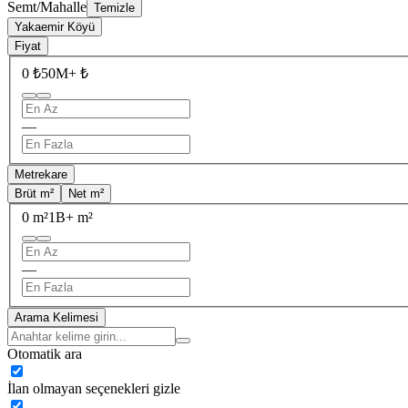
Semt/Mahalle
Temizle
Yakaemir Köyü
Fiyat
0 ₺
50M+ ₺
—
Metrekare
Brüt m²
Net m²
0 m²
1B+ m²
—
Arama Kelimesi
Otomatik ara
İlan olmayan seçenekleri gizle