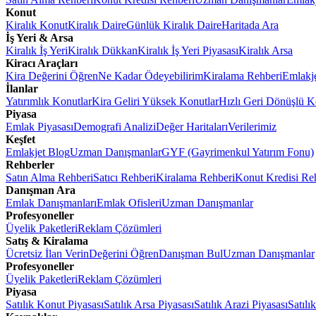
Konut
Kiralık Konut
Kiralık Daire
Günlük Kiralık Daire
Haritada Ara
İş Yeri & Arsa
Kiralık İş Yeri
Kiralık Dükkan
Kiralık İş Yeri Piyasası
Kiralık Arsa
Kiracı Araçları
Kira Değerini Öğren
Ne Kadar Ödeyebilirim
Kiralama Rehberi
Emlakj
İlanlar
Yatırımlık Konutlar
Kira Geliri Yüksek Konutlar
Hızlı Geri Dönüşlü K
Piyasa
Emlak Piyasası
Demografi Analizi
Değer Haritaları
Verilerimiz
Keşfet
Emlakjet Blog
Uzman Danışmanlar
GYF (Gayrimenkul Yatırım Fonu)
Rehberler
Satın Alma Rehberi
Satıcı Rehberi
Kiralama Rehberi
Konut Kredisi Re
Danışman Ara
Emlak Danışmanları
Emlak Ofisleri
Uzman Danışmanlar
Profesyoneller
Üyelik Paketleri
Reklam Çözümleri
Satış & Kiralama
Ücretsiz İlan Verin
Değerini Öğren
Danışman Bul
Uzman Danışmanlar
Profesyoneller
Üyelik Paketleri
Reklam Çözümleri
Piyasa
Satılık Konut Piyasası
Satılık Arsa Piyasası
Satılık Arazi Piyasası
Satılı