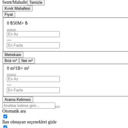
Semt/Mahalle
Temizle
Kınık Mahallesi
Fiyat
0 ₺
50M+ ₺
—
Metrekare
Brüt m²
Net m²
0 m²
1B+ m²
—
Arama Kelimesi
Otomatik ara
İlan olmayan seçenekleri gizle