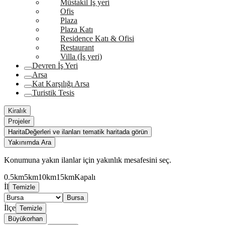
Müstakil İş yeri
Ofis
Plaza
Plaza Katı
Residence Katı & Ofisi
Restaurant
Villa (İş yeri)
Devren İş Yeri
Arsa
Kat Karşılığı Arsa
Turistik Tesis
Kiralık
Projeler
Harita
Değerleri ve ilanları tematik haritada görün
Yakınımda Ara
Konumuna yakın ilanlar için yakınlık mesafesini seç.
0.5km
5km
10km
15km
Kapalı
İl
Temizle
Bursa
İlçe
Temizle
Büyükorhan