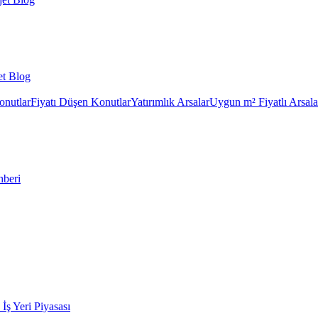
et Blog
onutlar
Fiyatı Düşen Konutlar
Yatırımlık Arsalar
Uygun m² Fiyatlı Arsala
hberi
k İş Yeri Piyasası