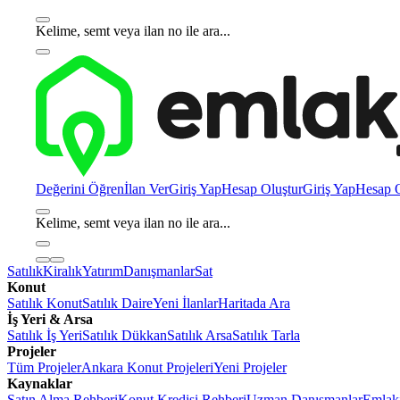
Kelime, semt veya ilan no ile ara...
Değerini Öğren
İlan Ver
Giriş Yap
Hesap Oluştur
Giriş Yap
Hesap O
Kelime, semt veya ilan no ile ara...
Satılık
Kiralık
Yatırım
Danışmanlar
Sat
Konut
Satılık Konut
Satılık Daire
Yeni İlanlar
Haritada Ara
İş Yeri & Arsa
Satılık İş Yeri
Satılık Dükkan
Satılık Arsa
Satılık Tarla
Projeler
Tüm Projeler
Ankara Konut Projeleri
Yeni Projeler
Kaynaklar
Satın Alma Rehberi
Konut Kredisi Rehberi
Uzman Danışmanlar
Emlakj