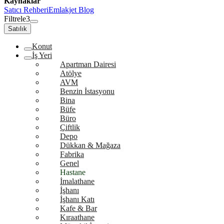
Kaynaklar
Satıcı Rehberi
Emlakjet Blog
Filtrele
3
Satılık
Konut
İş Yeri
Apartman Dairesi
Atölye
AVM
Benzin İstasyonu
Bina
Büfe
Büro
Çiftlik
Depo
Dükkan & Mağaza
Fabrika
Genel
Hastane
İmalathane
İşhanı
İşhanı Katı
Kafe & Bar
Kıraathane