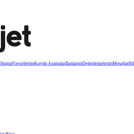
luştur
Favorilerim
Kayıtlı Aramalar
İlanlarım
Değerlemelerim
Mesajlar
Bi
et Blog