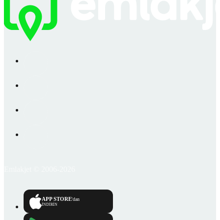
Emlakjet © 2006-2026
APP STORE
'dan
İNDİRİN