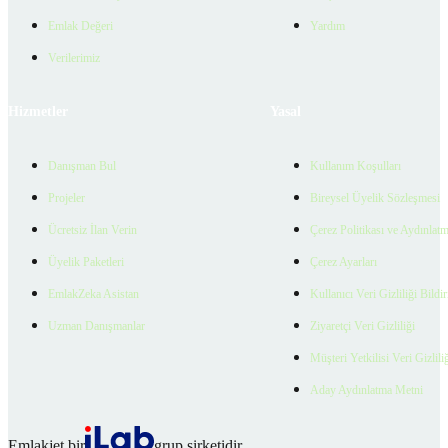
Emlak Değeri
Yardım
Verilerimiz
Hizmetler
Yasal
Danışman Bul
Kullanım Koşulları
Projeler
Bireysel Üyelik Sözleşmesi
Ücretsiz İlan Verin
Çerez Politikası ve Aydınlat
Üyelik Paketleri
Çerez Ayarları
EmlakZeka Asistan
Kullanıcı Veri Gizliliği Bildi
Uzman Danışmanlar
Ziyaretçi Veri Gizliliği
Müşteri Yetkilisi Veri Gizlili
Aday Aydınlatma Metni
Emlakjet bir
grup şirketidir.