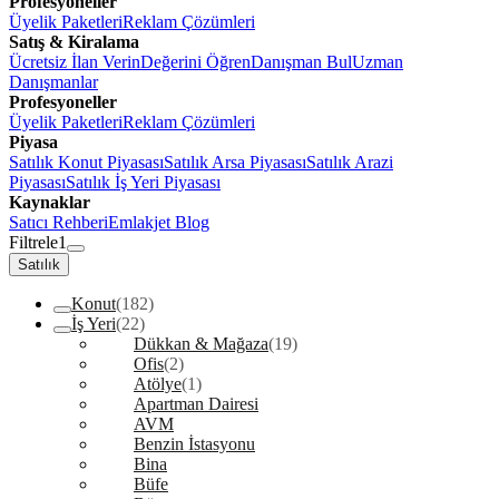
Profesyoneller
Üyelik Paketleri
Reklam Çözümleri
Satış & Kiralama
Ücretsiz İlan Verin
Değerini Öğren
Danışman Bul
Uzman
Danışmanlar
Profesyoneller
Üyelik Paketleri
Reklam Çözümleri
Piyasa
Satılık Konut Piyasası
Satılık Arsa Piyasası
Satılık Arazi
Piyasası
Satılık İş Yeri Piyasası
Kaynaklar
Satıcı Rehberi
Emlakjet Blog
Filtrele
1
Satılık
Konut
(182)
İş Yeri
(22)
Dükkan & Mağaza
(19)
Ofis
(2)
Atölye
(1)
Apartman Dairesi
AVM
Benzin İstasyonu
Bina
Büfe