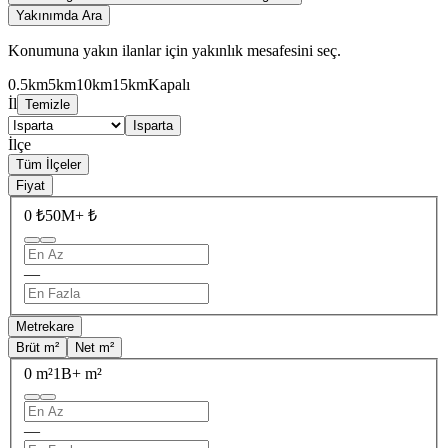
Yakınımda Ara
Konumuna yakın ilanlar için yakınlık mesafesini seç.
0.5km
5km
10km
15km
Kapalı
İl
Temizle
Isparta
İlçe
Tüm İlçeler
Fiyat
0 ₺
50M+ ₺
—
Metrekare
Brüt m²
Net m²
0 m²
1B+ m²
—