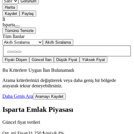
Görünüm
Harita
Kaydet
Paylaş
İl
Isparta
Tümünü Temizle
Tüm İlanlar
Akıllı Sıralama
Fiyatı Düşen
Güncel İlan
Düşük Fiyat
Yüksek Fiyat
Bu Kriterlere Uygun İlan Bulunamadı
Arama kriterlerinizi değiştirerek veya daha geniş bir bölgede
arayarak tekrar deneyebilirsiniz.
Daha Geniş Ara
Aramayı Kaydet
Isparta Emlak Piyasası
Güncel fiyat verileri
Ort. m² Fiyatı
31.250 ₺/m²
+
8.4
%