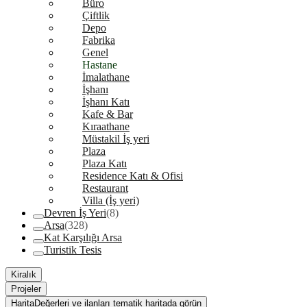
Büro
Çiftlik
Depo
Fabrika
Genel
Hastane
İmalathane
İşhanı
İşhanı Katı
Kafe & Bar
Kıraathane
Müstakil İş yeri
Plaza
Plaza Katı
Residence Katı & Ofisi
Restaurant
Villa (İş yeri)
Devren İş Yeri
(8)
Arsa
(328)
Kat Karşılığı Arsa
Turistik Tesis
Kiralık
Projeler
Harita
Değerleri ve ilanları tematik haritada görün