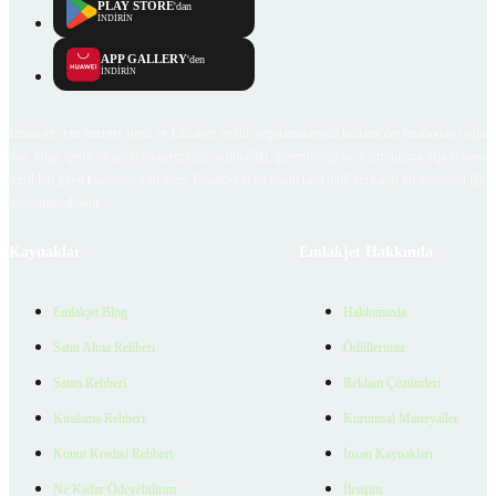
PLAY STORE
'dan
İNDİRİN
APP GALLERY
'den
İNDİRİN
Emlakjet.com internet sitesi ve Emlakjet mobil uygulamalarında kullanıcılar tarafından sağlana
ilan, bilgi, içerik ve görselin gerçekliği, orijinalliği, güvenilirliği ve doğruluğuna ilişkin soru
içerikleri giren kullanıcıya ait olup, Emlakjet'in bu hususlarla ilgili herhangi bir sorumluluğu
bulunmamaktadır.
Kaynaklar
Emlakjet Hakkında
Emlakjet Blog
Hakkımızda
Satın Alma Rehberi
Ödüllerimiz
Satıcı Rehberi
Reklam Çözümleri
Kiralama Rehberi
Kurumsal Materyaller
Konut Kredisi Rehberi
İnsan Kaynakları
Ne Kadar Ödeyebilirim
İletişim