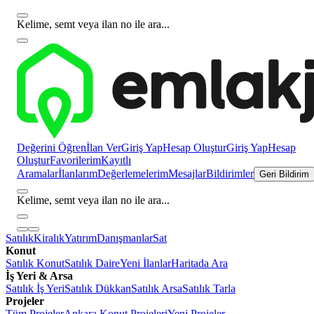
Kelime, semt veya ilan no ile ara...
Değerini Öğren
İlan Ver
Giriş Yap
Hesap Oluştur
Giriş Yap
Hesap
Oluştur
Favorilerim
Kayıtlı
Aramalar
İlanlarım
Değerlemelerim
Mesajlar
Bildirimler
Geri Bildirim
Kelime, semt veya ilan no ile ara...
Satılık
Kiralık
Yatırım
Danışmanlar
Sat
Konut
Satılık Konut
Satılık Daire
Yeni İlanlar
Haritada Ara
İş Yeri & Arsa
Satılık İş Yeri
Satılık Dükkan
Satılık Arsa
Satılık Tarla
Projeler
Tüm Projeler
Ankara Konut Projeleri
Yeni Projeler