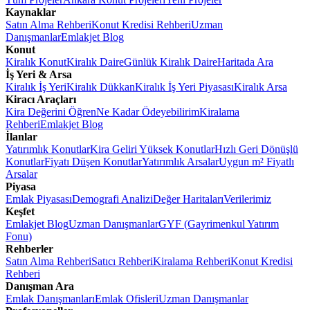
Kaynaklar
Satın Alma Rehberi
Konut Kredisi Rehberi
Uzman
Danışmanlar
Emlakjet Blog
Konut
Kiralık Konut
Kiralık Daire
Günlük Kiralık Daire
Haritada Ara
İş Yeri & Arsa
Kiralık İş Yeri
Kiralık Dükkan
Kiralık İş Yeri Piyasası
Kiralık Arsa
Kiracı Araçları
Kira Değerini Öğren
Ne Kadar Ödeyebilirim
Kiralama
Rehberi
Emlakjet Blog
İlanlar
Yatırımlık Konutlar
Kira Geliri Yüksek Konutlar
Hızlı Geri Dönüşlü
Konutlar
Fiyatı Düşen Konutlar
Yatırımlık Arsalar
Uygun m² Fiyatlı
Arsalar
Piyasa
Emlak Piyasası
Demografi Analizi
Değer Haritaları
Verilerimiz
Keşfet
Emlakjet Blog
Uzman Danışmanlar
GYF (Gayrimenkul Yatırım
Fonu)
Rehberler
Satın Alma Rehberi
Satıcı Rehberi
Kiralama Rehberi
Konut Kredisi
Rehberi
Danışman Ara
Emlak Danışmanları
Emlak Ofisleri
Uzman Danışmanlar