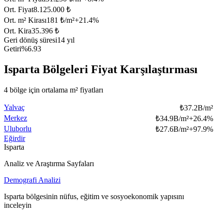
Ort. Fiyat
8.125.000 ₺
Ort. m² Kirası
181 ₺/m²
+
21.4
%
Ort. Kira
35.396 ₺
Geri dönüş süresi
14 yıl
Getiri
%6.93
Isparta Bölgeleri Fiyat Karşılaştırması
4 bölge için ortalama m² fiyatları
Yalvaç
₺
37.2B/m²
Merkez
₺
34.9B/m²
+
26.4
%
Uluborlu
₺
27.6B/m²
+
97.9
%
Eğirdir
Isparta
Analiz ve Araştırma Sayfaları
Demografi Analizi
Isparta bölgesinin nüfus, eğitim ve sosyoekonomik yapısını
inceleyin