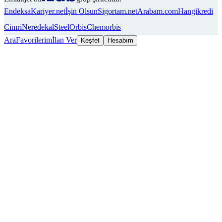
Endeksa
Kariyer.net
İşin Olsun
Sigortam.net
Arabam.com
Hangikredi
Cimri
Neredekal
SteelOrbis
Chemorbis
Ara
Favorilerim
İlan Ver
Keşfet
Hesabım