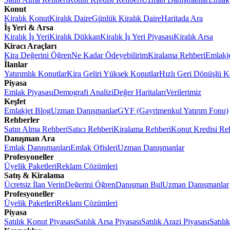
Konut
Kiralık Konut
Kiralık Daire
Günlük Kiralık Daire
Haritada Ara
İş Yeri & Arsa
Kiralık İş Yeri
Kiralık Dükkan
Kiralık İş Yeri Piyasası
Kiralık Arsa
Kiracı Araçları
Kira Değerini Öğren
Ne Kadar Ödeyebilirim
Kiralama Rehberi
Emlakj
İlanlar
Yatırımlık Konutlar
Kira Geliri Yüksek Konutlar
Hızlı Geri Dönüşlü K
Piyasa
Emlak Piyasası
Demografi Analizi
Değer Haritaları
Verilerimiz
Keşfet
Emlakjet Blog
Uzman Danışmanlar
GYF (Gayrimenkul Yatırım Fonu)
Rehberler
Satın Alma Rehberi
Satıcı Rehberi
Kiralama Rehberi
Konut Kredisi Re
Danışman Ara
Emlak Danışmanları
Emlak Ofisleri
Uzman Danışmanlar
Profesyoneller
Üyelik Paketleri
Reklam Çözümleri
Satış & Kiralama
Ücretsiz İlan Verin
Değerini Öğren
Danışman Bul
Uzman Danışmanlar
Profesyoneller
Üyelik Paketleri
Reklam Çözümleri
Piyasa
Satılık Konut Piyasası
Satılık Arsa Piyasası
Satılık Arazi Piyasası
Satılı