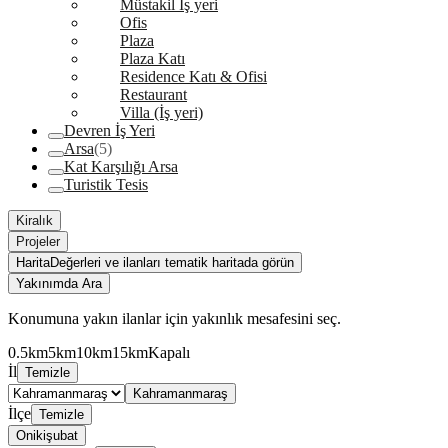
Müstakil İş yeri
Ofis
Plaza
Plaza Katı
Residence Katı & Ofisi
Restaurant
Villa (İş yeri)
Devren İş Yeri
Arsa
(5)
Kat Karşılığı Arsa
Turistik Tesis
Kiralık
Projeler
Harita
Değerleri ve ilanları tematik haritada görün
Yakınımda Ara
Konumuna yakın ilanlar için yakınlık mesafesini seç.
0.5km
5km
10km
15km
Kapalı
İl
Temizle
Kahramanmaraş
İlçe
Temizle
Onikişubat