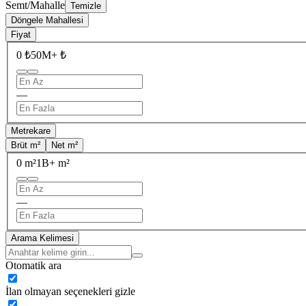
Semt/Mahalle
Temizle
Döngele Mahallesi
Fiyat
0 ₺
50M+ ₺
—
Metrekare
Brüt m²
Net m²
0 m²
1B+ m²
—
Arama Kelimesi
Otomatik ara
İlan olmayan seçenekleri gizle