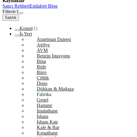
Kaynaklar
Satıcı Rehberi
Emlakjet Blog
Filtrele
3
Satılık
Konut
(1)
İş Yeri
Apartman Dairesi
Atölye
AVM
Benzin İstasyonu
Bina
Büfe
Büro
Çiftlik
Depo
Dükkan & Mağaza
Fabrika
Genel
Hastane
İmalathane
İşhanı
İşhanı Katı
Kafe & Bar
Kıraathane