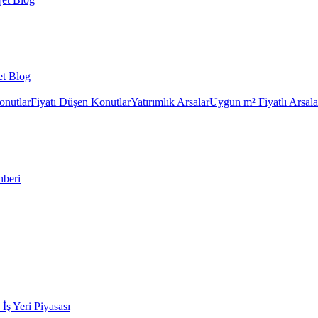
et Blog
onutlar
Fiyatı Düşen Konutlar
Yatırımlık Arsalar
Uygun m² Fiyatlı Arsala
hberi
k İş Yeri Piyasası