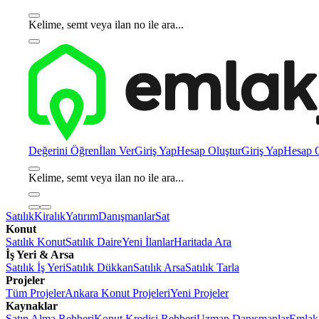
Kelime, semt veya ilan no ile ara...
Değerini Öğren
İlan Ver
Giriş Yap
Hesap Oluştur
Giriş Yap
Hesap O
Kelime, semt veya ilan no ile ara...
Satılık
Kiralık
Yatırım
Danışmanlar
Sat
Konut
Satılık Konut
Satılık Daire
Yeni İlanlar
Haritada Ara
İş Yeri & Arsa
Satılık İş Yeri
Satılık Dükkan
Satılık Arsa
Satılık Tarla
Projeler
Tüm Projeler
Ankara Konut Projeleri
Yeni Projeler
Kaynaklar
Satın Alma Rehberi
Konut Kredisi Rehberi
Uzman Danışmanlar
Emlakj