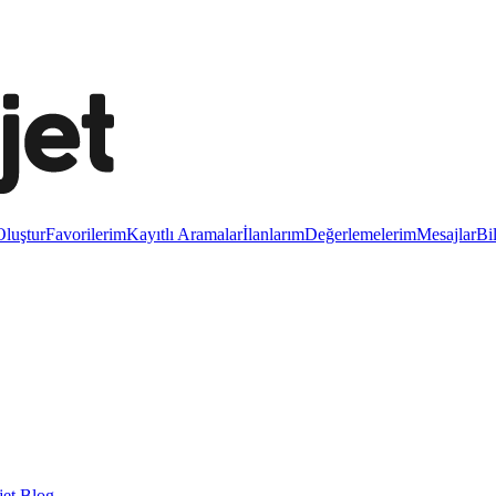
luştur
Favorilerim
Kayıtlı Aramalar
İlanlarım
Değerlemelerim
Mesajlar
Bi
et Blog