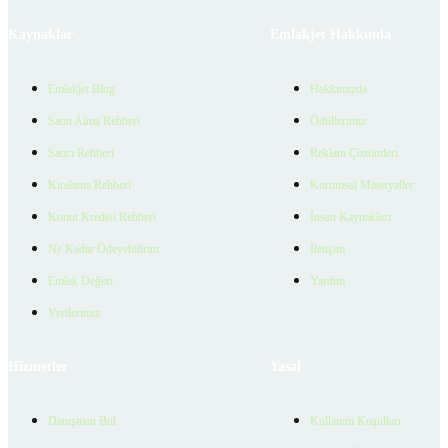
Kaynaklar
Emlakjet Hakkında
Emlakjet Blog
Hakkımızda
Satın Alma Rehberi
Ödüllerimiz
Satıcı Rehberi
Reklam Çözümleri
Kiralama Rehberi
Kurumsal Materyaller
Konut Kredisi Rehberi
İnsan Kaynakları
Ne Kadar Ödeyebilirim
İletişim
Emlak Değeri
Yardım
Verilerimiz
Hizmetler
Yasal
Danışman Bul
Kullanım Koşulları