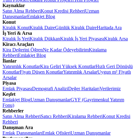
Kaynaklar
Satın Alma Rehberi
Konut Kredisi Rehberi
Uzman
Danışmanlar
Emlakjet Blog
Konut
Kiralık Konut
Kiralık Daire
Günlük Kiralık Daire
Haritada Ara
İş Yeri & Arsa
Kiralık İş Yeri
Kiralık Dükkan
Kiralık İş Yeri Piyasası
Kiralık Arsa
Kiracı Araçları
Kira Değerini Öğren
Ne Kadar Ödeyebilirim
Kiralama
Rehberi
Emlakjet Blog
İlanlar
Yatırımlık Konutlar
Kira Geliri Yüksek Konutlar
Hızlı Geri Dönüşlü
Konutlar
Fiyatı Düşen Konutlar
Yatırımlık Arsalar
Uygun m² Fiyatlı
Arsalar
Piyasa
Emlak Piyasası
Demografi Analizi
Değer Haritaları
Verilerimiz
Keşfet
Emlakjet Blog
Uzman Danışmanlar
GYF (Gayrimenkul Yatırım
Fonu)
Rehberler
Satın Alma Rehberi
Satıcı Rehberi
Kiralama Rehberi
Konut Kredisi
Rehberi
Danışman Ara
Emlak Danışmanları
Emlak Ofisleri
Uzman Danışmanlar