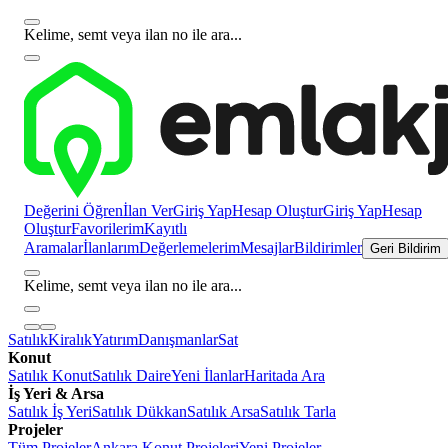
Kelime, semt veya ilan no ile ara...
Değerini Öğren
İlan Ver
Giriş Yap
Hesap Oluştur
Giriş Yap
Hesap
Oluştur
Favorilerim
Kayıtlı
Aramalar
İlanlarım
Değerlemelerim
Mesajlar
Bildirimler
Geri Bildirim
Kelime, semt veya ilan no ile ara...
Satılık
Kiralık
Yatırım
Danışmanlar
Sat
Konut
Satılık Konut
Satılık Daire
Yeni İlanlar
Haritada Ara
İş Yeri & Arsa
Satılık İş Yeri
Satılık Dükkan
Satılık Arsa
Satılık Tarla
Projeler
Tüm Projeler
Ankara Konut Projeleri
Yeni Projeler