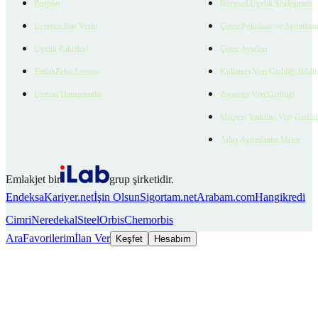
Projeler
Bireysel Üyelik Sözleşmesi
Ücretsiz İlan Verin
Çerez Politikası ve Aydınlat
Üyelik Paketleri
Çerez Ayarları
EmlakZeka Asistan
Kullanıcı Veri Gizliliği Bildi
Uzman Danışmanlar
Ziyaretçi Veri Gizliliği
Müşteri Yetkilisi Veri Gizlili
Aday Aydınlatma Metni
Emlakjet bir
grup şirketidir.
Endeksa
Kariyer.net
İşin Olsun
Sigortam.net
Arabam.com
Hangikredi
Cimri
Neredekal
SteelOrbis
Chemorbis
Ara
Favorilerim
İlan Ver
Keşfet
Hesabım