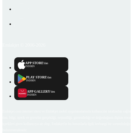
Emlakjet © 2006-2026
APP STORE
'dan
İNDİRİN
PLAY STORE
'dan
İNDİRİN
APP GALLERY
'den
İNDİRİN
Emlakjet.com internet sitesi ve Emlakjet mobil uygulamalarında kullanıcılar tarafından sağlana
ilan, bilgi, içerik ve görselin gerçekliği, orijinalliği, güvenilirliği ve doğruluğuna ilişkin soru
içerikleri giren kullanıcıya ait olup, Emlakjet'in bu hususlarla ilgili herhangi bir sorumluluğu
bulunmamaktadır.