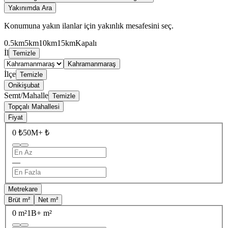
Yakınımda Ara
Konumuna yakın ilanlar için yakınlık mesafesini seç.
0.5km
5km
10km
15km
Kapalı
İl
Temizle
Kahramanmaraş
İlçe
Temizle
Onikişubat
Semt/Mahalle
Temizle
Topçalı Mahallesi
Fiyat
0 ₺
50M+ ₺
—
Metrekare
Brüt m²
Net m²
0 m²
1B+ m²