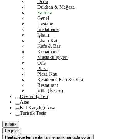
Depo
Dükkan & Mağaza
Fabrika
Genel
Hastane
İmalathane
İşhanı
İşhanı Katı
Kafe & Bar
Kıraathane
Müstakil İş yeri
Ofis
Plaza
Plaza Katı
Residence Katı & Ofisi
Restaurant
Villa (İş yeri)
Devren İş Yeri
Arsa
Kat Karşılığı Arsa
Turistik Tesis
Kiralık
Projeler
Harita
Değerleri ve ilanları tematik haritada görün