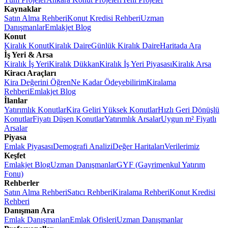
Kaynaklar
Satın Alma Rehberi
Konut Kredisi Rehberi
Uzman
Danışmanlar
Emlakjet Blog
Konut
Kiralık Konut
Kiralık Daire
Günlük Kiralık Daire
Haritada Ara
İş Yeri & Arsa
Kiralık İş Yeri
Kiralık Dükkan
Kiralık İş Yeri Piyasası
Kiralık Arsa
Kiracı Araçları
Kira Değerini Öğren
Ne Kadar Ödeyebilirim
Kiralama
Rehberi
Emlakjet Blog
İlanlar
Yatırımlık Konutlar
Kira Geliri Yüksek Konutlar
Hızlı Geri Dönüşlü
Konutlar
Fiyatı Düşen Konutlar
Yatırımlık Arsalar
Uygun m² Fiyatlı
Arsalar
Piyasa
Emlak Piyasası
Demografi Analizi
Değer Haritaları
Verilerimiz
Keşfet
Emlakjet Blog
Uzman Danışmanlar
GYF (Gayrimenkul Yatırım
Fonu)
Rehberler
Satın Alma Rehberi
Satıcı Rehberi
Kiralama Rehberi
Konut Kredisi
Rehberi
Danışman Ara
Emlak Danışmanları
Emlak Ofisleri
Uzman Danışmanlar