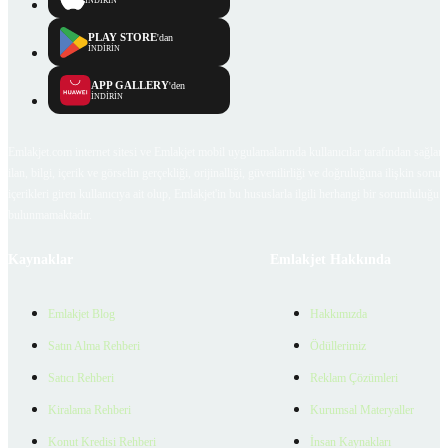
İNDİRİN
PLAY STORE
'dan
İNDİRİN
APP GALLERY
'den
İNDİRİN
Emlakjet.com internet sitesi ve Emlakjet mobil uygulamalarında kullanıcılar tarafından sağlana
ilan, bilgi, içerik ve görselin gerçekliği, orijinalliği, güvenilirliği ve doğruluğuna ilişkin soru
içerikleri giren kullanıcıya ait olup, Emlakjet'in bu hususlarla ilgili herhangi bir sorumluluğu
bulunmamaktadır.
Kaynaklar
Emlakjet Hakkında
Emlakjet Blog
Hakkımızda
Satın Alma Rehberi
Ödüllerimiz
Satıcı Rehberi
Reklam Çözümleri
Kiralama Rehberi
Kurumsal Materyaller
Konut Kredisi Rehberi
İnsan Kaynakları