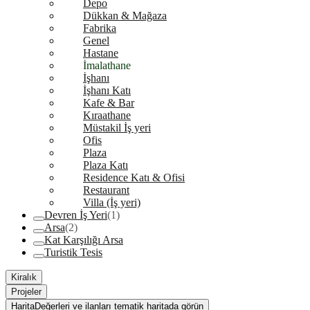
Depo
Dükkan & Mağaza
Fabrika
Genel
Hastane
İmalathane
İşhanı
İşhanı Katı
Kafe & Bar
Kıraathane
Müstakil İş yeri
Ofis
Plaza
Plaza Katı
Residence Katı & Ofisi
Restaurant
Villa (İş yeri)
Devren İş Yeri
(1)
Arsa
(2)
Kat Karşılığı Arsa
Turistik Tesis
Kiralık
Projeler
Harita
Değerleri ve ilanları tematik haritada görün