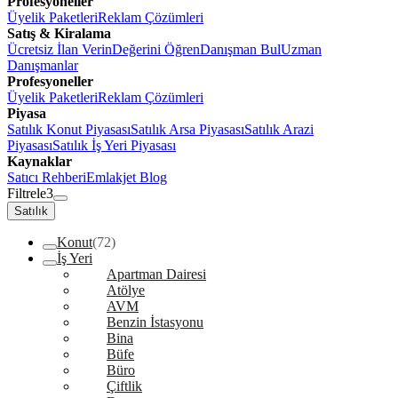
Profesyoneller
Üyelik Paketleri
Reklam Çözümleri
Satış & Kiralama
Ücretsiz İlan Verin
Değerini Öğren
Danışman Bul
Uzman
Danışmanlar
Profesyoneller
Üyelik Paketleri
Reklam Çözümleri
Piyasa
Satılık Konut Piyasası
Satılık Arsa Piyasası
Satılık Arazi
Piyasası
Satılık İş Yeri Piyasası
Kaynaklar
Satıcı Rehberi
Emlakjet Blog
Filtrele
3
Satılık
Konut
(72)
İş Yeri
Apartman Dairesi
Atölye
AVM
Benzin İstasyonu
Bina
Büfe
Büro
Çiftlik