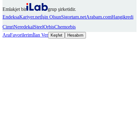
Emlakjet bir
grup şirketidir.
Endeksa
Kariyer.net
İşin Olsun
Sigortam.net
Arabam.com
Hangikredi
Cimri
Neredekal
SteelOrbis
Chemorbis
Ara
Favorilerim
İlan Ver
Keşfet
Hesabım