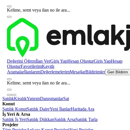
Kelime, semt veya ilan no ile ara...
Değerini Öğren
İlan Ver
Giriş Yap
Hesap Oluştur
Giriş Yap
Hesap
Oluştur
Favorilerim
Kayıtlı
Aramalar
İlanlarım
Değerlemelerim
Mesajlar
Bildirimler
Geri Bildirim
Kelime, semt veya ilan no ile ara...
Satılık
Kiralık
Yatırım
Danışmanlar
Sat
Konut
Satılık Konut
Satılık Daire
Yeni İlanlar
Haritada Ara
İş Yeri & Arsa
Satılık İş Yeri
Satılık Dükkan
Satılık Arsa
Satılık Tarla
Projeler
Tüm Projeler
Ankara Konut Projeleri
Yeni Projeler