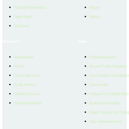
Ne Kadar Ödeyebilirim
İletişim
Emlak Değeri
Yardım
Verilerimiz
Hizmetler
Yasal
Danışman Bul
Kullanım Koşulları
Projeler
Bireysel Üyelik Sözleşmesi
Ücretsiz İlan Verin
Çerez Politikası ve Aydınlat
Üyelik Paketleri
Çerez Ayarları
EmlakZeka Asistan
Kullanıcı Veri Gizliliği Bildi
Uzman Danışmanlar
Ziyaretçi Veri Gizliliği
Müşteri Yetkilisi Veri Gizlili
Aday Aydınlatma Metni