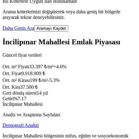
Bu Kriterlere Uygun İlan Bulunamadı
Arama kriterlerinizi değiştirerek veya daha geniş bir bölgede
arayarak tekrar deneyebilirsiniz.
Daha Geniş Ara
Aramayı Kaydet
İncilipınar Mahallesi Emlak Piyasası
Güncel fiyat verileri
Ort. m² Fiyatı
33.397 ₺/m²
+
4.6
%
Ort. Fiyat
9.918.909 ₺
Ort. m² Kirası
199 ₺/m²
-5.3
%
Ort. Kira
37.500 ₺
Geri dönüş süresi
14 yıl
Getiri
%7.17
İncilipınar Mahallesi
Analiz ve Araştırma Sayfaları
Demografi Analizi
İncilipınar Mahallesi bölgesinin nüfus, eğitim ve sosyoekonomik