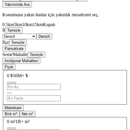
Yakınımda Ara
Konumuna yakın ilanlar için yakınlık mesafesini seç.
0.5km
5km
10km
15km
Kapalı
İl
Temizle
Denizli
İlçe
Temizle
Pamukkale
Semt/Mahalle
Temizle
İncilipınar Mahallesi
Fiyat
0 ₺
50M+ ₺
—
Metrekare
Brüt m²
Net m²
0 m²
1B+ m²