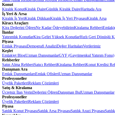
Konut
Kiralık Konut
Kiralık Daire
Günlük Kiralık Daire
Haritada Ara
İş Yeri & Arsa
Kiralık İş Yeri
Kiralık Dükkan
Kiralık İş Yeri Piyasası
Kiralık Arsa
Kiracı Araçları
Kira Değerini Öğren
Ne Kadar Ödeyebilirim
Kiralama Rehberi
Emlakj
İlanlar
Yatırımlık Konutlar
Kira Geliri Yüksek Konutlar
Hızlı Geri Dönüşlü K
Piyasa
Emlak Piyasası
Demografi Analizi
Değer Haritaları
Verilerimiz
Keşfet
Emlakjet Blog
Uzman Danışmanlar
GYF (Gayrimenkul Yatırım Fonu)
Rehberler
Satın Alma Rehberi
Satıcı Rehberi
Kiralama Rehberi
Konut Kredisi Re
Danışman Ara
Emlak Danışmanları
Emlak Ofisleri
Uzman Danışmanlar
Profesyoneller
Üyelik Paketleri
Reklam Çözümleri
Satış & Kiralama
Ücretsiz İlan Verin
Değerini Öğren
Danışman Bul
Uzman Danışmanlar
Profesyoneller
Üyelik Paketleri
Reklam Çözümleri
Piyasa
Satılık Konut Piyasası
Satılık Arsa Piyasası
Satılık Arazi Piyasası
Satılı