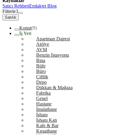
Kaynaklar
Satıcı Rehberi
Emlakjet Blog
Filtrele
3
Satılık
Konut
(9)
İş Yeri
Apartman Dairesi
Atölye
AVM
Benzin İstasyonu
Bina
Büfe
Büro
Çiftlik
Depo
Dükkan & Mağaza
Fabrika
Genel
Hastane
İmalathane
İşhanı
İşhanı Katı
Kafe & Bar
Kıraathane