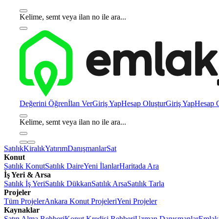
Kelime, semt veya ilan no ile ara...
Değerini Öğren
İlan Ver
Giriş Yap
Hesap Oluştur
Giriş Yap
Hesap O
Kelime, semt veya ilan no ile ara...
Satılık
Kiralık
Yatırım
Danışmanlar
Sat
Konut
Satılık Konut
Satılık Daire
Yeni İlanlar
Haritada Ara
İş Yeri & Arsa
Satılık İş Yeri
Satılık Dükkan
Satılık Arsa
Satılık Tarla
Projeler
Tüm Projeler
Ankara Konut Projeleri
Yeni Projeler
Kaynaklar
Satın Alma Rehberi
Konut Kredisi Rehberi
Uzman Danışmanlar
Emlakj