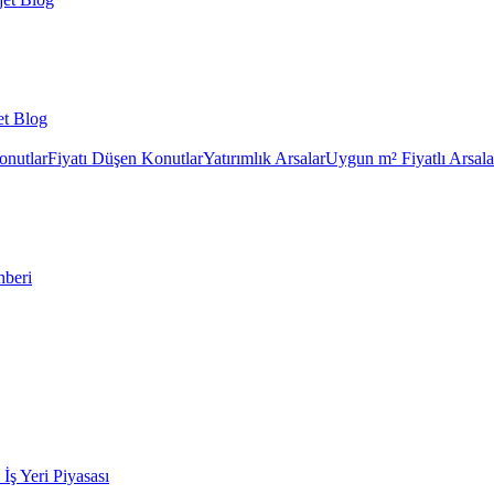
et Blog
onutlar
Fiyatı Düşen Konutlar
Yatırımlık Arsalar
Uygun m² Fiyatlı Arsala
hberi
k İş Yeri Piyasası