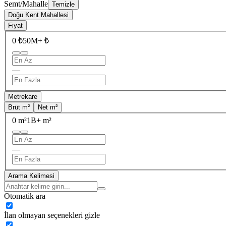
Semt/Mahalle
Temizle
Doğu Kent Mahallesi
Fiyat
0 ₺
50M+ ₺
—
Metrekare
Brüt m²
Net m²
0 m²
1B+ m²
—
Arama Kelimesi
Otomatik ara
İlan olmayan seçenekleri gizle