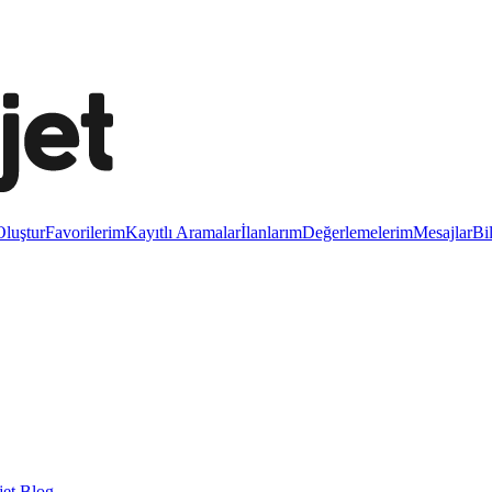
luştur
Favorilerim
Kayıtlı Aramalar
İlanlarım
Değerlemelerim
Mesajlar
Bi
et Blog