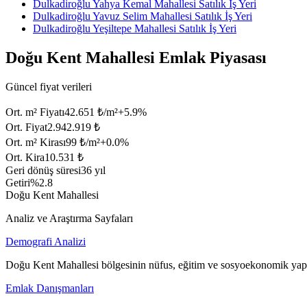
Dulkadiroğlu Yahya Kemal Mahallesi Satılık İş Yeri
Dulkadiroğlu Yavuz Selim Mahallesi Satılık İş Yeri
Dulkadiroğlu Yeşiltepe Mahallesi Satılık İş Yeri
Doğu Kent Mahallesi Emlak Piyasası
Güncel fiyat verileri
Ort. m² Fiyatı
42.651 ₺/m²
+
5.9
%
Ort. Fiyat
2.942.919 ₺
Ort. m² Kirası
99 ₺/m²
+
0.0
%
Ort. Kira
10.531 ₺
Geri dönüş süresi
36 yıl
Getiri
%2.8
Doğu Kent Mahallesi
Analiz ve Araştırma Sayfaları
Demografi Analizi
Doğu Kent Mahallesi bölgesinin nüfus, eğitim ve sosyoekonomik yapı
Emlak Danışmanları