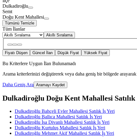
İlçe
Dulkadiroğlu
Semt
Doğu Kent Mahallesi
Tümünü Temizle
Tüm İlanlar
Akıllı Sıralama
Fiyatı Düşen
Güncel İlan
Düşük Fiyat
Yüksek Fiyat
Bu Kriterlere Uygun İlan Bulunamadı
Arama kriterlerinizi değiştirerek veya daha geniş bir bölgede arayarak 
Daha Geniş Ara
Aramayı Kaydet
Dulkadiroğlu Doğu Kent Mahallesi Satılık İş
Dulkadiroğlu Bahçeli Evler Mahallesi Satılık İş Yeri
Dulkadiroğlu Ballıca Mahallesi Satılık İş Yeri
Dulkadiroğlu İsa Divanlı Mahallesi Satılık İş Yeri
Dulkadiroğlu Kurtuluş Mahallesi Satılık İş Yeri
Dulkadiroğlu Mehmet Akif Mahallesi Satılık İş Yeri