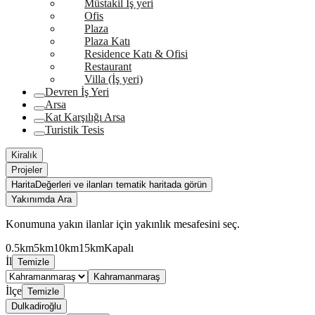
Müstakil İş yeri
Ofis
Plaza
Plaza Katı
Residence Katı & Ofisi
Restaurant
Villa (İş yeri)
Devren İş Yeri
Arsa
Kat Karşılığı Arsa
Turistik Tesis
Kiralık
Projeler
Harita
Değerleri ve ilanları tematik haritada görün
Yakınımda Ara
Konumuna yakın ilanlar için yakınlık mesafesini seç.
0.5km
5km
10km
15km
Kapalı
İl
Temizle
Kahramanmaraş
İlçe
Temizle
Dulkadiroğlu