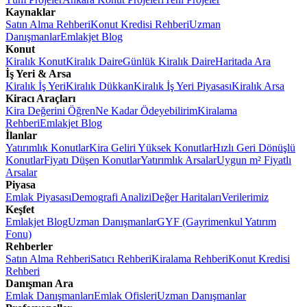
Kaynaklar
Satın Alma Rehberi
Konut Kredisi Rehberi
Uzman
Danışmanlar
Emlakjet Blog
Konut
Kiralık Konut
Kiralık Daire
Günlük Kiralık Daire
Haritada Ara
İş Yeri & Arsa
Kiralık İş Yeri
Kiralık Dükkan
Kiralık İş Yeri Piyasası
Kiralık Arsa
Kiracı Araçları
Kira Değerini Öğren
Ne Kadar Ödeyebilirim
Kiralama
Rehberi
Emlakjet Blog
İlanlar
Yatırımlık Konutlar
Kira Geliri Yüksek Konutlar
Hızlı Geri Dönüşlü
Konutlar
Fiyatı Düşen Konutlar
Yatırımlık Arsalar
Uygun m² Fiyatlı
Arsalar
Piyasa
Emlak Piyasası
Demografi Analizi
Değer Haritaları
Verilerimiz
Keşfet
Emlakjet Blog
Uzman Danışmanlar
GYF (Gayrimenkul Yatırım
Fonu)
Rehberler
Satın Alma Rehberi
Satıcı Rehberi
Kiralama Rehberi
Konut Kredisi
Rehberi
Danışman Ara
Emlak Danışmanları
Emlak Ofisleri
Uzman Danışmanlar