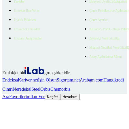
Projeler
Bireysel Üyelik Sözleşmesi
Ücretsiz İlan Verin
Çerez Politikası ve Aydınlat
Üyelik Paketleri
Çerez Ayarları
EmlakZeka Asistan
Kullanıcı Veri Gizliliği Bildi
Uzman Danışmanlar
Ziyaretçi Veri Gizliliği
Müşteri Yetkilisi Veri Gizlili
Aday Aydınlatma Metni
Emlakjet bir
grup şirketidir.
Endeksa
Kariyer.net
İşin Olsun
Sigortam.net
Arabam.com
Hangikredi
Cimri
Neredekal
SteelOrbis
Chemorbis
Ara
Favorilerim
İlan Ver
Keşfet
Hesabım