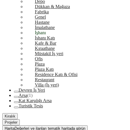
Depo
Dükkan & Mağaza
Fabrika
Genel
Hastane
İmalathane
İşhanı
İşhanı Katı
Kafe & Bar
Kıraathane
Müstakil İş yeri
Ofis
Plaza
Plaza Katı
Residence Katı & Ofisi
Restaurant
Villa (İş yeri)
Devren İş Yeri
Arsa
(1)
Kat Karşılığı Arsa
Turistik Tesis
Kiralık
Projeler
Harita
Değerleri ve ilanları tematik haritada görün