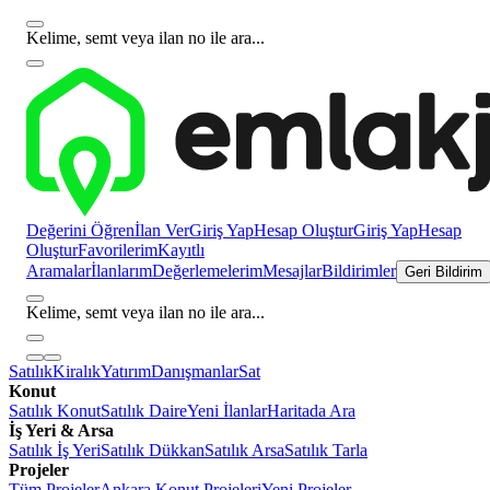
Kelime, semt veya ilan no ile ara...
Değerini Öğren
İlan Ver
Giriş Yap
Hesap Oluştur
Giriş Yap
Hesap
Oluştur
Favorilerim
Kayıtlı
Aramalar
İlanlarım
Değerlemelerim
Mesajlar
Bildirimler
Geri Bildirim
Kelime, semt veya ilan no ile ara...
Satılık
Kiralık
Yatırım
Danışmanlar
Sat
Konut
Satılık Konut
Satılık Daire
Yeni İlanlar
Haritada Ara
İş Yeri & Arsa
Satılık İş Yeri
Satılık Dükkan
Satılık Arsa
Satılık Tarla
Projeler
Tüm Projeler
Ankara Konut Projeleri
Yeni Projeler