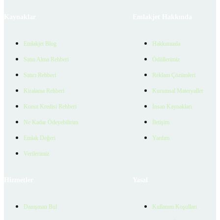
Kaynaklar
Emlakjet Hakkında
Emlakjet Blog
Hakkımızda
Satın Alma Rehberi
Ödüllerimiz
Satıcı Rehberi
Reklam Çözümleri
Kiralama Rehberi
Kurumsal Materyaller
Konut Kredisi Rehberi
İnsan Kaynakları
Ne Kadar Ödeyebilirim
İletişim
Emlak Değeri
Yardım
Verilerimiz
Hizmetler
Yasal
Danışman Bul
Kullanım Koşulları