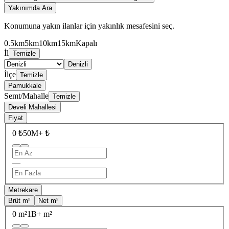
Yakınımda Ara
Konumuna yakın ilanlar için yakınlık mesafesini seç.
0.5km
5km
10km
15km
Kapalı
İl
Temizle
Denizli
İlçe
Temizle
Pamukkale
Semt/Mahalle
Temizle
Develi Mahallesi
Fiyat
0 ₺
50M+ ₺
—
Metrekare
Brüt m²
Net m²
0 m²
1B+ m²