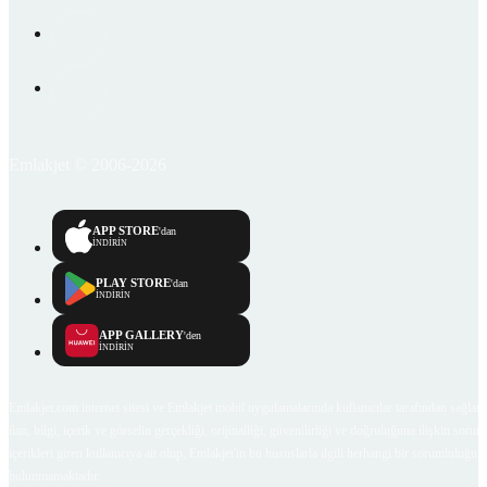
Emlakjet © 2006-2026
APP STORE
'dan
İNDİRİN
PLAY STORE
'dan
İNDİRİN
APP GALLERY
'den
İNDİRİN
Emlakjet.com internet sitesi ve Emlakjet mobil uygulamalarında kullanıcılar tarafından sağlana
ilan, bilgi, içerik ve görselin gerçekliği, orijinalliği, güvenilirliği ve doğruluğuna ilişkin soru
içerikleri giren kullanıcıya ait olup, Emlakjet'in bu hususlarla ilgili herhangi bir sorumluluğu
bulunmamaktadır.