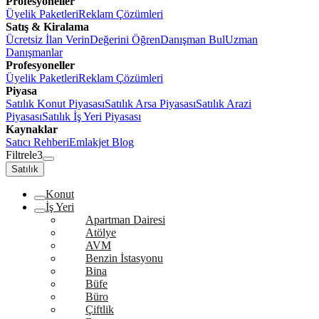
Profesyoneller
Üyelik Paketleri
Reklam Çözümleri
Satış & Kiralama
Ücretsiz İlan Verin
Değerini Öğren
Danışman Bul
Uzman
Danışmanlar
Profesyoneller
Üyelik Paketleri
Reklam Çözümleri
Piyasa
Satılık Konut Piyasası
Satılık Arsa Piyasası
Satılık Arazi
Piyasası
Satılık İş Yeri Piyasası
Kaynaklar
Satıcı Rehberi
Emlakjet Blog
Filtrele
3
Satılık
Konut
İş Yeri
Apartman Dairesi
Atölye
AVM
Benzin İstasyonu
Bina
Büfe
Büro
Çiftlik