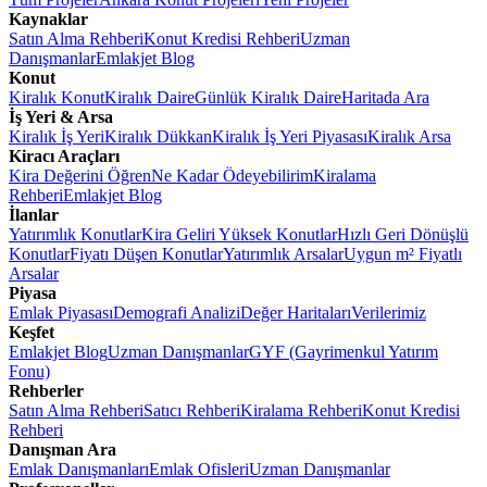
Kaynaklar
Satın Alma Rehberi
Konut Kredisi Rehberi
Uzman
Danışmanlar
Emlakjet Blog
Konut
Kiralık Konut
Kiralık Daire
Günlük Kiralık Daire
Haritada Ara
İş Yeri & Arsa
Kiralık İş Yeri
Kiralık Dükkan
Kiralık İş Yeri Piyasası
Kiralık Arsa
Kiracı Araçları
Kira Değerini Öğren
Ne Kadar Ödeyebilirim
Kiralama
Rehberi
Emlakjet Blog
İlanlar
Yatırımlık Konutlar
Kira Geliri Yüksek Konutlar
Hızlı Geri Dönüşlü
Konutlar
Fiyatı Düşen Konutlar
Yatırımlık Arsalar
Uygun m² Fiyatlı
Arsalar
Piyasa
Emlak Piyasası
Demografi Analizi
Değer Haritaları
Verilerimiz
Keşfet
Emlakjet Blog
Uzman Danışmanlar
GYF (Gayrimenkul Yatırım
Fonu)
Rehberler
Satın Alma Rehberi
Satıcı Rehberi
Kiralama Rehberi
Konut Kredisi
Rehberi
Danışman Ara
Emlak Danışmanları
Emlak Ofisleri
Uzman Danışmanlar