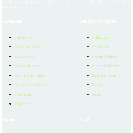
içerikleri giren kullanıcıya ait olup, Emlakjet'in bu hususlarla ilgili herhangi bir sorumluluğu
bulunmamaktadır.
Kaynaklar
Emlakjet Hakkında
Emlakjet Blog
Hakkımızda
Satın Alma Rehberi
Ödüllerimiz
Satıcı Rehberi
Reklam Çözümleri
Kiralama Rehberi
Kurumsal Materyaller
Konut Kredisi Rehberi
İnsan Kaynakları
Ne Kadar Ödeyebilirim
İletişim
Emlak Değeri
Yardım
Verilerimiz
Hizmetler
Yasal