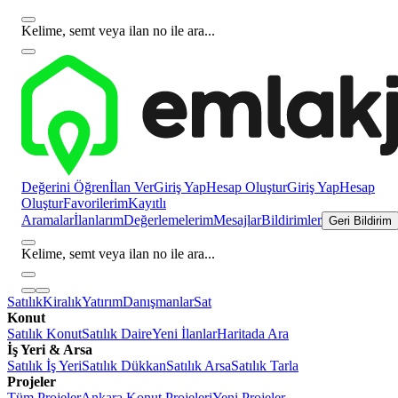
Kelime, semt veya ilan no ile ara...
Değerini Öğren
İlan Ver
Giriş Yap
Hesap Oluştur
Giriş Yap
Hesap
Oluştur
Favorilerim
Kayıtlı
Aramalar
İlanlarım
Değerlemelerim
Mesajlar
Bildirimler
Geri Bildirim
Kelime, semt veya ilan no ile ara...
Satılık
Kiralık
Yatırım
Danışmanlar
Sat
Konut
Satılık Konut
Satılık Daire
Yeni İlanlar
Haritada Ara
İş Yeri & Arsa
Satılık İş Yeri
Satılık Dükkan
Satılık Arsa
Satılık Tarla
Projeler
Tüm Projeler
Ankara Konut Projeleri
Yeni Projeler