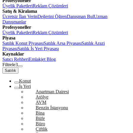
Profesyoneller
Üyelik Paketleri
Reklam Çözümleri
Satış & Kiralama
Ücretsiz İlan Verin
Değerini Öğren
Danışman Bul
Uzman
Danışmanlar
Profesyoneller
Üyelik Paketleri
Reklam Çözümleri
Piyasa
Satılık Konut Piyasası
Satılık Arsa Piyasası
Satılık Arazi
Piyasası
Satılık İş Yeri Piyasası
Kaynaklar
Satıcı Rehberi
Emlakjet Blog
Filtrele
3
Satılık
Konut
İş Yeri
Apartman Dairesi
Atölye
AVM
Benzin İstasyonu
Bina
Büfe
Büro
Çiftlik