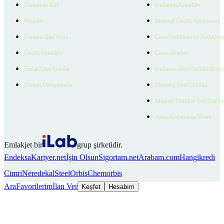
Danışman Bul
Kullanım Koşulları
Projeler
Bireysel Üyelik Sözleşmesi
Ücretsiz İlan Verin
Çerez Politikası ve Aydınlat
Üyelik Paketleri
Çerez Ayarları
EmlakZeka Asistan
Kullanıcı Veri Gizliliği Bildi
Uzman Danışmanlar
Ziyaretçi Veri Gizliliği
Müşteri Yetkilisi Veri Gizlili
Aday Aydınlatma Metni
Emlakjet bir
grup şirketidir.
Endeksa
Kariyer.net
İşin Olsun
Sigortam.net
Arabam.com
Hangikredi
Cimri
Neredekal
SteelOrbis
Chemorbis
Ara
Favorilerim
İlan Ver
Keşfet
Hesabım