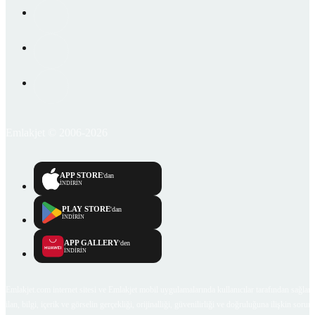
Emlakjet © 2006-2026
APP STORE
'dan
İNDİRİN
PLAY STORE
'dan
İNDİRİN
APP GALLERY
'den
İNDİRİN
Emlakjet.com internet sitesi ve Emlakjet mobil uygulamalarında kullanıcılar tarafından sağlana
ilan, bilgi, içerik ve görselin gerçekliği, orijinalliği, güvenilirliği ve doğruluğuna ilişkin soru