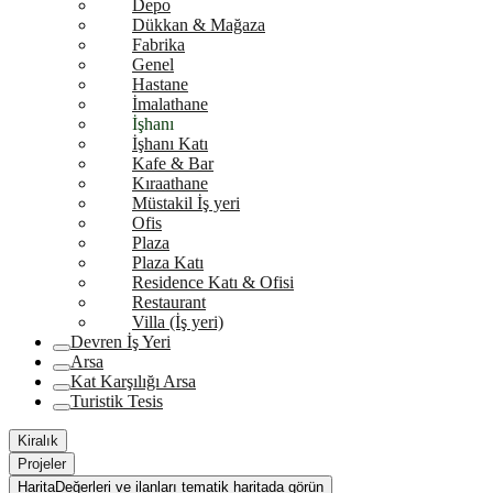
Depo
Dükkan & Mağaza
Fabrika
Genel
Hastane
İmalathane
İşhanı
İşhanı Katı
Kafe & Bar
Kıraathane
Müstakil İş yeri
Ofis
Plaza
Plaza Katı
Residence Katı & Ofisi
Restaurant
Villa (İş yeri)
Devren İş Yeri
Arsa
Kat Karşılığı Arsa
Turistik Tesis
Kiralık
Projeler
Harita
Değerleri ve ilanları tematik haritada görün