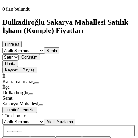
0
ilan bulundu
Dulkadiroğlu Sakarya Mahallesi Satılık
İşhanı (Komple) Fiyatları
Filtrele
3
Sırala
Görünüm
Harita
Kaydet
Paylaş
İl
Kahramanmaraş
İlçe
Dulkadiroğlu
Semt
Sakarya Mahallesi
Tümünü Temizle
Tüm İlanlar
Akıllı Sıralama