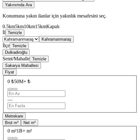
Yakınımda Ara
Konumuna yakın ilanlar için yakınlık mesafesini seç.
0.5km
5km
10km
15km
Kapalı
İl
Temizle
Kahramanmaraş
İlçe
Temizle
Dulkadiroğlu
Semt/Mahalle
Temizle
Sakarya Mahallesi
Fiyat
0 ₺
50M+ ₺
—
Metrekare
Brüt m²
Net m²
0 m²
1B+ m²