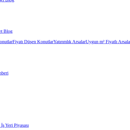
et Blog
onutlar
Fiyatı Düşen Konutlar
Yatırımlık Arsalar
Uygun m² Fiyatlı Arsala
hberi
k İş Yeri Piyasası