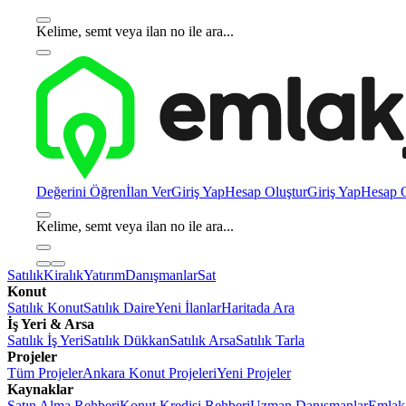
Kelime, semt veya ilan no ile ara...
Değerini Öğren
İlan Ver
Giriş Yap
Hesap Oluştur
Giriş Yap
Hesap O
Kelime, semt veya ilan no ile ara...
Satılık
Kiralık
Yatırım
Danışmanlar
Sat
Konut
Satılık Konut
Satılık Daire
Yeni İlanlar
Haritada Ara
İş Yeri & Arsa
Satılık İş Yeri
Satılık Dükkan
Satılık Arsa
Satılık Tarla
Projeler
Tüm Projeler
Ankara Konut Projeleri
Yeni Projeler
Kaynaklar
Satın Alma Rehberi
Konut Kredisi Rehberi
Uzman Danışmanlar
Emlakj