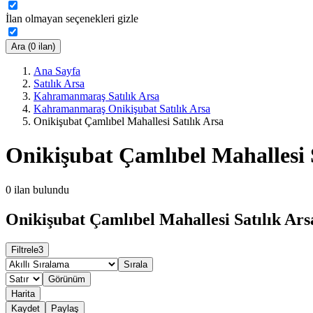
İlan olmayan seçenekleri gizle
Ara (0 ilan)
Ana Sayfa
Satılık Arsa
Kahramanmaraş Satılık Arsa
Kahramanmaraş Onikişubat Satılık Arsa
Onikişubat Çamlıbel Mahallesi Satılık Arsa
Onikişubat Çamlıbel Mahallesi 
0
ilan bulundu
Onikişubat Çamlıbel Mahallesi Satılık Ars
Filtrele
3
Sırala
Görünüm
Harita
Kaydet
Paylaş