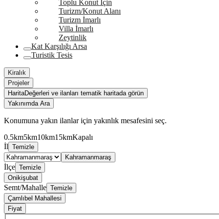
Toplu Konut İçin
Turizm/Konut Alanı
Turizm İmarlı
Villa İmarlı
Zeytinlik
Kat Karşılığı Arsa
Turistik Tesis
Kiralık
Projeler
Harita
Değerleri ve ilanları tematik haritada görün
Yakınımda Ara
Konumuna yakın ilanlar için yakınlık mesafesini seç.
0.5km
5km
10km
15km
Kapalı
İl
Temizle
Kahramanmaraş
İlçe
Temizle
Onikişubat
Semt/Mahalle
Temizle
Çamlıbel Mahallesi
Fiyat