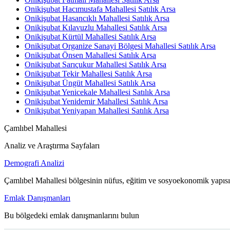
Onikişubat Hacımustafa Mahallesi Satılık Arsa
Onikişubat Hasancıklı Mahallesi Satılık Arsa
Onikişubat Kılavuzlu Mahallesi Satılık Arsa
Onikişubat Kürtül Mahallesi Satılık Arsa
Onikişubat Organize Sanayi Bölgesi Mahallesi Satılık Arsa
Onikişubat Önsen Mahallesi Satılık Arsa
Onikişubat Sarıçukur Mahallesi Satılık Arsa
Onikişubat Tekir Mahallesi Satılık Arsa
Onikişubat Üngüt Mahallesi Satılık Arsa
Onikişubat Yenicekale Mahallesi Satılık Arsa
Onikişubat Yenidemir Mahallesi Satılık Arsa
Onikişubat Yeniyapan Mahallesi Satılık Arsa
Çamlıbel Mahallesi
Analiz ve Araştırma Sayfaları
Demografi Analizi
Çamlıbel Mahallesi bölgesinin nüfus, eğitim ve sosyoekonomik yapısı
Emlak Danışmanları
Bu bölgedeki emlak danışmanlarını bulun