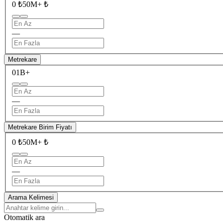
0 ₺
50M+ ₺
—
Metrekare
0
1B+
—
Metrekare Birim Fiyatı
0 ₺
50M+ ₺
—
Arama Kelimesi
Otomatik ara