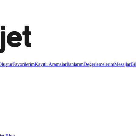
luştur
Favorilerim
Kayıtlı Aramalar
İlanlarım
Değerlemelerim
Mesajlar
Bi
et Blog