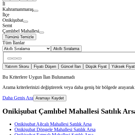
İl
Kahramanmaraş
İlçe
Onikişubat
Semt
Çamlıbel Mahallesi
Tümünü Temizle
Tüm İlanlar
Akıllı Sıralama
Yatırım Skoru
Fiyatı Düşen
Güncel İlan
Düşük Fiyat
Yüksek Fiyat
Bu Kriterlere Uygun İlan Bulunamadı
Arama kriterlerinizi değiştirerek veya daha geniş bir bölgede arayarak 
Daha Geniş Ara
Aramayı Kaydet
Onikişubat Çamlıbel Mahallesi Satılık Arsa 
Onikişubat Ağcalı Mahallesi Satılık Arsa
Onikişubat Döngele Mahallesi Satılık Arsa
Onikişubat Fatmalı Mahallesi Satılık Arsa