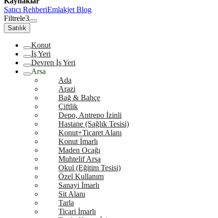
Kaynaklar
Satıcı Rehberi
Emlakjet Blog
Filtrele
3
Satılık
Konut
İş Yeri
Devren İş Yeri
Arsa
Ada
Arazi
Bağ & Bahçe
Çiftlik
Depo, Antrepo İzinli
Hastane (Sağlık Tesisi)
Konut+Ticaret Alanı
Konut İmarlı
Maden Ocağı
Muhtelif Arsa
Okul (Eğitim Tesisi)
Özel Kullanım
Sanayi İmarlı
Sit Alanı
Tarla
Ticari İmarlı