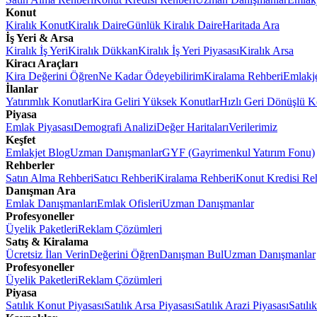
Konut
Kiralık Konut
Kiralık Daire
Günlük Kiralık Daire
Haritada Ara
İş Yeri & Arsa
Kiralık İş Yeri
Kiralık Dükkan
Kiralık İş Yeri Piyasası
Kiralık Arsa
Kiracı Araçları
Kira Değerini Öğren
Ne Kadar Ödeyebilirim
Kiralama Rehberi
Emlakj
İlanlar
Yatırımlık Konutlar
Kira Geliri Yüksek Konutlar
Hızlı Geri Dönüşlü K
Piyasa
Emlak Piyasası
Demografi Analizi
Değer Haritaları
Verilerimiz
Keşfet
Emlakjet Blog
Uzman Danışmanlar
GYF (Gayrimenkul Yatırım Fonu)
Rehberler
Satın Alma Rehberi
Satıcı Rehberi
Kiralama Rehberi
Konut Kredisi Re
Danışman Ara
Emlak Danışmanları
Emlak Ofisleri
Uzman Danışmanlar
Profesyoneller
Üyelik Paketleri
Reklam Çözümleri
Satış & Kiralama
Ücretsiz İlan Verin
Değerini Öğren
Danışman Bul
Uzman Danışmanlar
Profesyoneller
Üyelik Paketleri
Reklam Çözümleri
Piyasa
Satılık Konut Piyasası
Satılık Arsa Piyasası
Satılık Arazi Piyasası
Satılı