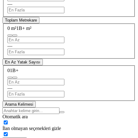
—
Toplam Metrekare
0 m²
1B+ m²
—
En Az Yatak Sayısı
0
1B+
—
Arama Kelimesi
Otomatik ara
İlan olmayan seçenekleri gizle