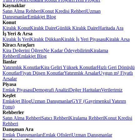
Kaynaklar
Satın Alma Rehberi
Konut Kredisi Rehberi
Uzman
Danışmanlar
Emlakjet Blog
Konut
Kiralık Konut
Kiralık Daire
Günlük Kiralık Daire
Haritada Ara
İş Yeri & Arsa
Kiralık İş Yeri
Kiralık Dükkan
Kiralık İş Yeri Piyasası
Kiralık Arsa
Kiracı Araçları
Kira Değerini Öğren
Ne Kadar Ödeyebilirim
Kiralama
Rehberi
Emlakjet Blog
İlanlar
Yatırımlık Konutlar
Kira Geliri Yüksek Konutlar
Hızlı Geri Dönüşlü
Konutlar
Fiyatı Düşen Konutlar
Yatırımlık Arsalar
Uygun m² Fiyatlı
Arsalar
Piyasa
Emlak Piyasası
Demografi Analizi
Değer Haritaları
Verilerimiz
Keşfet
Emlakjet Blog
Uzman Danışmanlar
GYF (Gayrimenkul Yatırım
Fonu)
Rehberler
Satın Alma Rehberi
Satıcı Rehberi
Kiralama Rehberi
Konut Kredisi
Rehberi
Danışman Ara
Emlak Danışmanları
Emlak Ofisleri
Uzman Danışmanlar