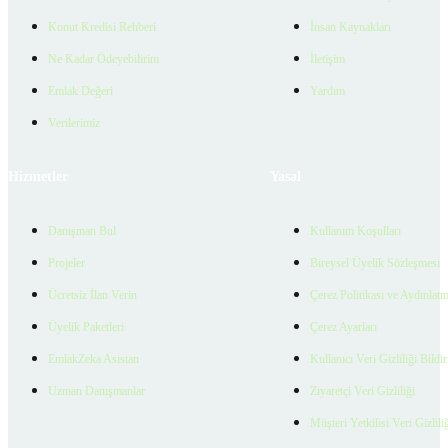
Konut Kredisi Rehberi
İnsan Kaynakları
Ne Kadar Ödeyebilirim
İletişim
Emlak Değeri
Yardım
Verilerimiz
Hizmetler
Yasal
Danışman Bul
Kullanım Koşulları
Projeler
Bireysel Üyelik Sözleşmesi
Ücretsiz İlan Verin
Çerez Politikası ve Aydınlat
Üyelik Paketleri
Çerez Ayarları
EmlakZeka Asistan
Kullanıcı Veri Gizliliği Bildi
Uzman Danışmanlar
Ziyaretçi Veri Gizliliği
Müşteri Yetkilisi Veri Gizlili