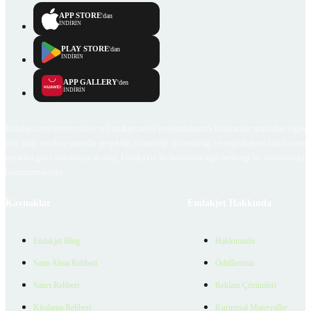
APP STORE
'dan
İNDİRİN
PLAY STORE
'dan
İNDİRİN
APP GALLERY
'den
İNDİRİN
Emlakjet.com internet sitesi ve Emlakjet mobil uygulamalarında kullanıcılar tarafından sağlana
ilan, bilgi, içerik ve görselin gerçekliği, orijinalliği, güvenilirliği ve doğruluğuna ilişkin soru
içerikleri giren kullanıcıya ait olup, Emlakjet'in bu hususlarla ilgili herhangi bir sorumluluğu
bulunmamaktadır.
Kaynaklar
Emlakjet Hakkında
Emlakjet Blog
Hakkımızda
Satın Alma Rehberi
Ödüllerimiz
Satıcı Rehberi
Reklam Çözümleri
Kiralama Rehberi
Kurumsal Materyaller