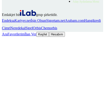
Aday Aydınlatma Metni
Emlakjet bir
grup şirketidir.
Endeksa
Kariyer.net
İşin Olsun
Sigortam.net
Arabam.com
Hangikredi
Cimri
Neredekal
SteelOrbis
Chemorbis
Ara
Favorilerim
İlan Ver
Keşfet
Hesabım