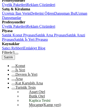
Profesyoneller
Üyelik Paketleri
Reklam Çözümleri
Satış & Kiralama
Ücretsiz İlan Verin
Değerini Öğren
Danışman Bul
Uzman
Danışmanlar
Profesyoneller
Üyelik Paketleri
Reklam Çözümleri
Piyasa
Satılık Konut Piyasası
Satılık Arsa Piyasası
Satılık Arazi
Piyasası
Satılık İş Yeri Piyasası
Kaynaklar
Satıcı Rehberi
Emlakjet Blog
Filtrele
3
Satılık
Konut
İş Yeri
Devren İş Yeri
Arsa
Kat Karşılığı Arsa
Turistik Tesis
Apart Otel
Butik Otel
Kaplıca Tesisi
Mocamp(Kamp yeri)