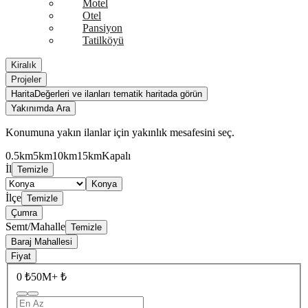
Motel
Otel
Pansiyon
Tatilköyü
Kiralık
Projeler
Harita
Değerleri ve ilanları tematik haritada görün
Yakınımda Ara
Konumuna yakın ilanlar için yakınlık mesafesini seç.
0.5km
5km
10km
15km
Kapalı
İl
Temizle
Konya
İlçe
Temizle
Çumra
Semt/Mahalle
Temizle
Baraj Mahallesi
Fiyat
0 ₺
50M+ ₺