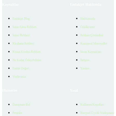
Kaynaklar
Emlakjet Hakkında
Emlakjet Blog
Hakkımızda
Satın Alma Rehberi
Ödüllerimiz
Satıcı Rehberi
Reklam Çözümleri
Kiralama Rehberi
Kurumsal Materyaller
Konut Kredisi Rehberi
İnsan Kaynakları
Ne Kadar Ödeyebilirim
İletişim
Emlak Değeri
Yardım
Verilerimiz
Hizmetler
Yasal
Danışman Bul
Kullanım Koşulları
Projeler
Bireysel Üyelik Sözleşmesi