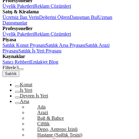
Profesyoneller
Üyelik Paketleri
Reklam Çözümleri
Satış & Kiralama
Ücretsiz İlan Verin
Değerini Öğren
Danışman Bul
Uzman
Danışmanlar
Profesyoneller
Üyelik Paketleri
Reklam Çözümleri
Piyasa
Satılık Konut Piyasası
Satılık Arsa Piyasası
Satılık Arazi
Piyasası
Satılık İş Yeri Piyasası
Kaynaklar
Satıcı Rehberi
Emlakjet Blog
Filtrele
3
Satılık
Konut
İş Yeri
Devren İş Yeri
Arsa
Ada
Arazi
Bağ & Bahçe
Çiftlik
Depo, Antrepo İzinli
Hastane (Sağlık Tesisi)