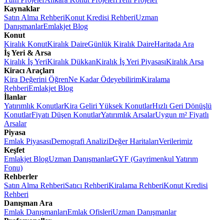
Kaynaklar
Satın Alma Rehberi
Konut Kredisi Rehberi
Uzman
Danışmanlar
Emlakjet Blog
Konut
Kiralık Konut
Kiralık Daire
Günlük Kiralık Daire
Haritada Ara
İş Yeri & Arsa
Kiralık İş Yeri
Kiralık Dükkan
Kiralık İş Yeri Piyasası
Kiralık Arsa
Kiracı Araçları
Kira Değerini Öğren
Ne Kadar Ödeyebilirim
Kiralama
Rehberi
Emlakjet Blog
İlanlar
Yatırımlık Konutlar
Kira Geliri Yüksek Konutlar
Hızlı Geri Dönüşlü
Konutlar
Fiyatı Düşen Konutlar
Yatırımlık Arsalar
Uygun m² Fiyatlı
Arsalar
Piyasa
Emlak Piyasası
Demografi Analizi
Değer Haritaları
Verilerimiz
Keşfet
Emlakjet Blog
Uzman Danışmanlar
GYF (Gayrimenkul Yatırım
Fonu)
Rehberler
Satın Alma Rehberi
Satıcı Rehberi
Kiralama Rehberi
Konut Kredisi
Rehberi
Danışman Ara
Emlak Danışmanları
Emlak Ofisleri
Uzman Danışmanlar