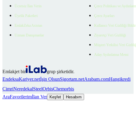
Ücretsiz İlan Verin
Çerez Politikası ve Aydınlat
Üyelik Paketleri
Çerez Ayarları
EmlakZeka Asistan
Kullanıcı Veri Gizliliği Bildi
Uzman Danışmanlar
Ziyaretçi Veri Gizliliği
Müşteri Yetkilisi Veri Gizlili
Aday Aydınlatma Metni
Emlakjet bir
grup şirketidir.
Endeksa
Kariyer.net
İşin Olsun
Sigortam.net
Arabam.com
Hangikredi
Cimri
Neredekal
SteelOrbis
Chemorbis
Ara
Favorilerim
İlan Ver
Keşfet
Hesabım