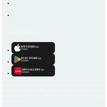
Emlakjet © 2006-2026
APP STORE
'dan
İNDİRİN
PLAY STORE
'dan
İNDİRİN
APP GALLERY
'den
İNDİRİN
Emlakjet.com internet sitesi ve Emlakjet mobil uygulamalarında kullanıcılar tarafından sağlana
ilan, bilgi, içerik ve görselin gerçekliği, orijinalliği, güvenilirliği ve doğruluğuna ilişkin soru
içerikleri giren kullanıcıya ait olup, Emlakjet'in bu hususlarla ilgili herhangi bir sorumluluğu
bulunmamaktadır.