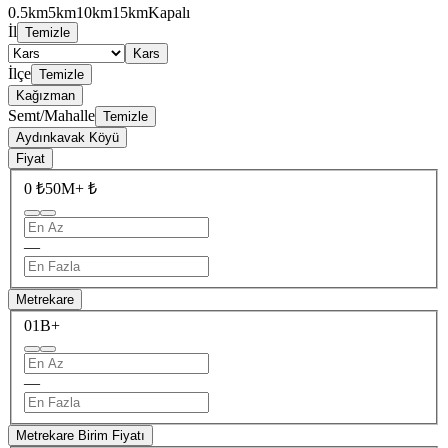
0.5km
5km
10km
15km
Kapalı
İl
Temizle
Kars
İlçe
Temizle
Kağızman
Semt/Mahalle
Temizle
Aydınkavak Köyü
Fiyat
0 ₺
50M+ ₺
—
Metrekare
0
1B+
—
Metrekare Birim Fiyatı