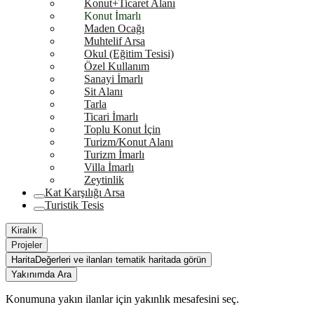
Konut+Ticaret Alanı
Konut İmarlı
Maden Ocağı
Muhtelif Arsa
Okul (Eğitim Tesisi)
Özel Kullanım
Sanayi İmarlı
Sit Alanı
Tarla
Ticari İmarlı
Toplu Konut İçin
Turizm/Konut Alanı
Turizm İmarlı
Villa İmarlı
Zeytinlik
Kat Karşılığı Arsa
Turistik Tesis
Kiralık
Projeler
Harita
Değerleri ve ilanları tematik haritada görün
Yakınımda Ara
Konumuna yakın ilanlar için yakınlık mesafesini seç.