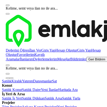
Kelime, semt veya ilan no ile ara...
Değerini Öğren
İlan Ver
Giriş Yap
Hesap Oluştur
Giriş Yap
Hesap
Oluştur
Favorilerim
Kayıtlı
Aramalar
İlanlarım
Değerlemelerim
Mesajlar
Bildirimler
Geri Bildirim
Kelime, semt veya ilan no ile ara...
Satılık
Kiralık
Yatırım
Danışmanlar
Sat
Konut
Satılık Konut
Satılık Daire
Yeni İlanlar
Haritada Ara
İş Yeri & Arsa
Satılık İş Yeri
Satılık Dükkan
Satılık Arsa
Satılık Tarla
Projeler
Tüm Projeler
Ankara Konut Projeleri
Yeni Projeler