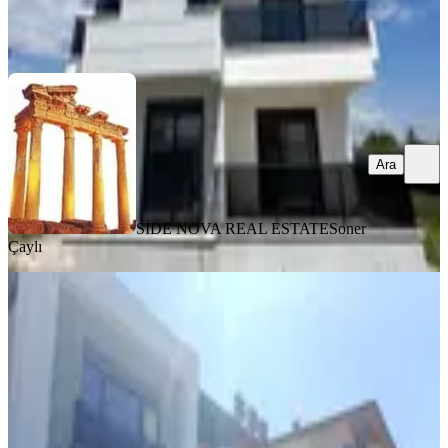
SİDE NOVA REAL ESTATE
Soner Çaylı
Ara
Ara
SİDE NOVA REAL ESTATE
Soner
Çaylı
SIFIR BİNA
Manavgat Hatiplar Satılık Havuzlu
Müstakil Villa
Manavgat, Hatipler Mahallesi
7+1
·
240 m²
·
02.07.2026
27.000.000 ₺