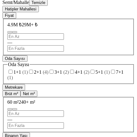
Semt/Mahalle
Temizle
Hatipler Mahallesi
Fiyat
4.9M ₺
29M+ ₺
—
Oda Sayısı
Oda Sayısı
1+1
(
1
)
2+1
(
4
)
3+1
(
2
)
4+1
(
2
)
5+1
(
1
)
7+1
(
1
)
Metrekare
Brüt m²
Net m²
60 m²
240+ m²
—
Binanın Yaşı