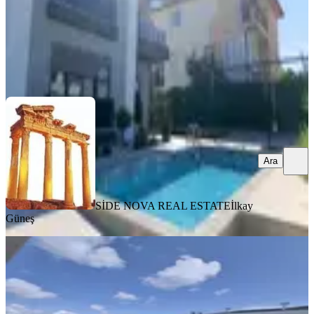
SİDE NOVA REAL ESTATE
İlkay Güneş
Ara
Ara
SİDE NOVA REAL ESTATE
İlkay
Güneş
SIFIR BİNA
Solimar Sitesinde Köşe Parsel, Özel
Bahçeli Sıfır 1+1 Dublekslr
Manavgat, Hatipler Mahallesi