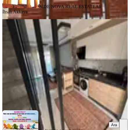
SİDE NOVA REAL ESTATE
Ali
İhsan Akkaya
SİTE İÇİ
Side De 2+1 Mini Villa Konseptinde
Satılık Daire
Manavgat, Hatipler Mahallesi
2+1
·
110 m²
·
Villa tipi
·
20.11.2025
7.500.000 ₺
Geri Dönüş:
11 yıl
RAİNBOW AKDENİZ GAYRİMENKUL
Bedriye Günay
Ara
Ara