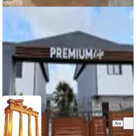
SİTE İÇİ
Satılık Villa Tipi Dublex
Manavgat, Hatipler Mahallesi
2+1
·
95 m²
·
Villa tipi
·
18.02.2026
7.000.000 ₺
SİDE NOVA REAL ESTATE
Ali İhsan Akkaya
Ara
Ara