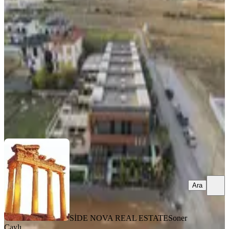
Dublex Villa
Manavgat, Hatipler Mahallesi
4+1
·
230 m²
·
10.04.2026
24.000.000 ₺
SİDE NOVA REAL ESTATE
Soner Çaylı
Ara
Ara
SİDE NOVA REAL ESTATE
Soner
Çaylı