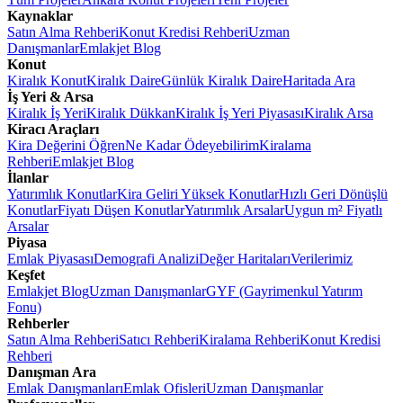
Kaynaklar
Satın Alma Rehberi
Konut Kredisi Rehberi
Uzman
Danışmanlar
Emlakjet Blog
Konut
Kiralık Konut
Kiralık Daire
Günlük Kiralık Daire
Haritada Ara
İş Yeri & Arsa
Kiralık İş Yeri
Kiralık Dükkan
Kiralık İş Yeri Piyasası
Kiralık Arsa
Kiracı Araçları
Kira Değerini Öğren
Ne Kadar Ödeyebilirim
Kiralama
Rehberi
Emlakjet Blog
İlanlar
Yatırımlık Konutlar
Kira Geliri Yüksek Konutlar
Hızlı Geri Dönüşlü
Konutlar
Fiyatı Düşen Konutlar
Yatırımlık Arsalar
Uygun m² Fiyatlı
Arsalar
Piyasa
Emlak Piyasası
Demografi Analizi
Değer Haritaları
Verilerimiz
Keşfet
Emlakjet Blog
Uzman Danışmanlar
GYF (Gayrimenkul Yatırım
Fonu)
Rehberler
Satın Alma Rehberi
Satıcı Rehberi
Kiralama Rehberi
Konut Kredisi
Rehberi
Danışman Ara
Emlak Danışmanları
Emlak Ofisleri
Uzman Danışmanlar