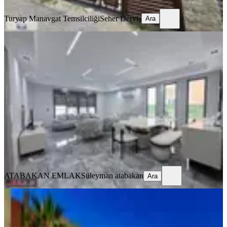
Ara
Turyap Manavgat Temsilciliği
Seher Derviş
Ara
SIFIR BİNA
Hatıplar'da Satılık 5+1 Havuzlu Lüks
Villa
Manavgat, Hatipler Mahallesi
5+1
·
220 m²
·
22.05.2026
26.750.000 ₺
ATABAKAN EMLAK
Süleyman atabakan
Ara
ATABAKAN EMLAK
Süleyman atabakan
Ara
SIFIR BİNA
Manavgat Sidede Yakın As Emlaktan
Satılık 4+1 Villa