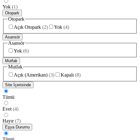
Yok
(
1
)
Otopark
Otopark
Açık Otopark
(
2
)
Yok
(
4
)
Asansör
Asansör
Yok
(
6
)
Mutfak
Mutfak
Açık (Amerikan)
(
3
)
Kapalı
(
8
)
Site İçerisinde
Tümü
Evet
(
4
)
Hayır
(
7
)
Eşya Durumu
Tümü