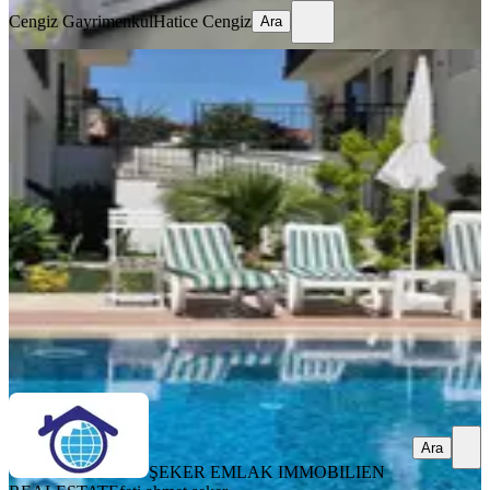
Cengiz Gayrimenkul
Hatice Cengiz
Ara
YENİ
Sarılar Mah Asansörlü,havuzlu
Satılık 3+1 Dublex Daire
Manavgat, Sarılar Mahallesi
3+1
·
180 m²
·
3. Kat
·
05.08.2026
8.000.000 ₺
ŞEKER EMLAK IMMOBILIEN REALESTATE
feti ahmet şeker
Ara
Ara
ŞEKER EMLAK IMMOBILIEN