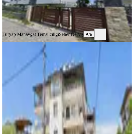
Turyap Manavgat Temsilciliği
Seher Derviş
Ara
Turyap Manavgat Temsilciliği
Seher Derviş
Ara
MANZARALI
%
2
Gültepe Mahallesinde Muhteşem
Daire Satılık
Manavgat, Hatipler Mahallesi
3+1
·
170 m²
·
4. Kat
·
10.07.2026
5.600.000 ₺
5.700.000 ₺
Era Maximum
Halime Peker
Ara