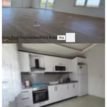
6.550.000 ₺
Hava Bolat Gayrimenkul
Hava Bolat
Ara
Hava Bolat Gayrimenkul
Hava Bolat
Ara
YENİ
Manavgat Sarılar Mahallesi Çağlayan
Caddesi'nde Ana Cadde Cephel
Manavgat, Sarılar Mahallesi
3+1
·
120 m²
·
3. Kat
·
05.08.2026
5.500.000 ₺
Cengiz Gayrimenkul
Hatice Cengiz
Ara