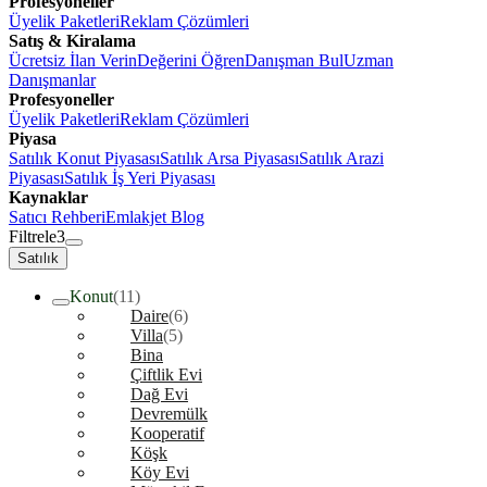
Profesyoneller
Üyelik Paketleri
Reklam Çözümleri
Satış & Kiralama
Ücretsiz İlan Verin
Değerini Öğren
Danışman Bul
Uzman
Danışmanlar
Profesyoneller
Üyelik Paketleri
Reklam Çözümleri
Piyasa
Satılık Konut Piyasası
Satılık Arsa Piyasası
Satılık Arazi
Piyasası
Satılık İş Yeri Piyasası
Kaynaklar
Satıcı Rehberi
Emlakjet Blog
Filtrele
3
Satılık
Konut
(11)
Daire
(6)
Villa
(5)
Bina
Çiftlik Evi
Dağ Evi
Devremülk
Kooperatif
Köşk
Köy Evi