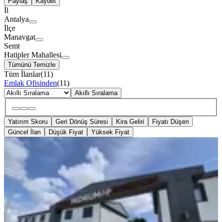
Paylaş
Kaydet
İl
Antalya
İlçe
Manavgat
Semt
Hatipler Mahallesi
Tümünü Temizle
Tüm İlanlar
(
11
)
Emlak Ofisinden
(
11
)
Akıllı Sıralama
Yatırım Skoru
Geri Dönüş Süresi
Kira Geliri
Fiyatı Düşen
Güncel İlan
Düşük Fiyat
Yüksek Fiyat
BALKONLU
Manavgat Premium Sitesinde Havuza
Sıfır 2+1 Dubleks Daire
Manavgat, Hatipler Mahallesi
2+1
·
95 m²
·
1. Kat
·
01.08.2026
6.850.000 ₺