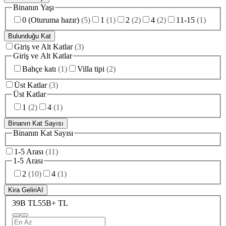
Binanın Yaşı
0 (Oturuma hazır)
(
5
)
1
(
1
)
2
(
2
)
4
(
2
)
11-15
(
1
)
Bulunduğu Kat
Giriş ve Alt Katlar
(
3
)
Giriş ve Alt Katlar
Bahçe katı
(
1
)
Villa tipi
(
2
)
Üst Katlar
(
3
)
Üst Katlar
1
(
2
)
4
(
1
)
Binanın Kat Sayısı
Binanın Kat Sayısı
1-5 Arası
(
11
)
1-5 Arası
2
(
10
)
4
(
1
)
Kira Geliri
AI
39B TL
55B+ TL