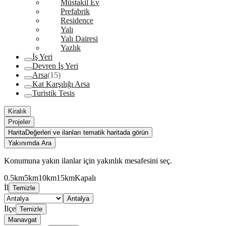
Müstakil Ev
Prefabrik
Residence
Yalı
Yalı Dairesi
Yazlık
İş Yeri
Devren İş Yeri
Arsa
(15)
Kat Karşılığı Arsa
Turistik Tesis
Kiralık
Projeler
Harita
Değerleri ve ilanları tematik haritada görün
Yakınımda Ara
Konumuna yakın ilanlar için yakınlık mesafesini seç.
0.5km
5km
10km
15km
Kapalı
İl
Temizle
Antalya
İlçe
Temizle
Manavgat