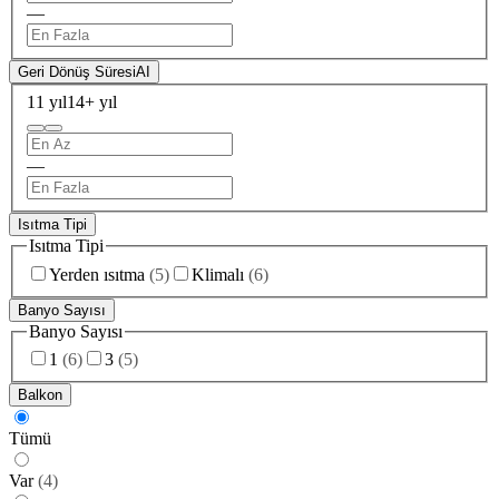
—
Geri Dönüş Süresi
AI
11 yıl
14+ yıl
—
Isıtma Tipi
Isıtma Tipi
Yerden ısıtma
(
5
)
Klimalı
(
6
)
Banyo Sayısı
Banyo Sayısı
1
(
6
)
3
(
5
)
Balkon
Tümü
Var
(
4
)