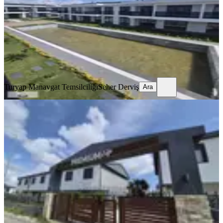
1+1
·
60 m²
·
Bahçe katı
·
29.05.2026
4.850.000 ₺
Turyap Manavgat Temsilciliği
Seher Derviş
Ara
Turyap Manavgat Temsilciliği
Seher Derviş
Ara
SİTE İÇİ
Manavgat Premium Sitesinde Havuza
Sıfır, Özel Bahçeli Dubleks
Manavgat, Hatipler Mahallesi
2+1
·
95 m²
·
1. Kat
·
29.05.2026
6.850.000 ₺
Geri Dönüş:
14 yıl
Turyap Manavgat Temsilciliği
Seher Derviş