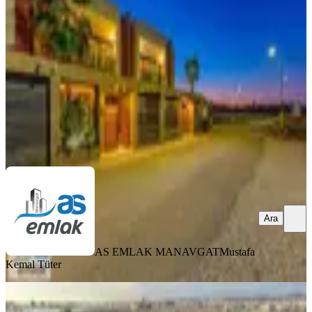
Manavgat, Hatipler Mahallesi
4+1
·
230 m²
·
07.05.2026
29.000.000 ₺
AS EMLAK MANAVGAT
Mustafa Kemal Tüter
Ara
Ara
AS EMLAK MANAVGAT
Mustafa
Kemal Tüter
Manavgat Hatipler'de Satılık 4+1