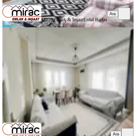
Ara
Miraç Emlak & İnşaat
Erdal Barlas
YENİ
Yayla Mahallesinde 2+1 Asansörlü ,
Geniş Ve Ferah Daire
Manavgat, Yayla Mahallesi
2+1
·
110 m²
·
2. Kat
·
06.08.2026
5.945.000 ₺
Miraç Emlak & İnşaat
İbrahim Barlas
Ara
Ara