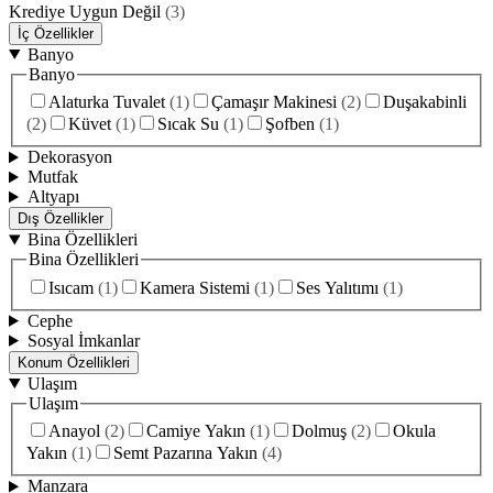
Krediye Uygun Değil
(
3
)
İç Özellikler
Banyo
Banyo
Alaturka Tuvalet
(
1
)
Çamaşır Makinesi
(
2
)
Duşakabinli
(
2
)
Küvet
(
1
)
Sıcak Su
(
1
)
Şofben
(
1
)
Dekorasyon
Mutfak
Altyapı
Dış Özellikler
Bina Özellikleri
Bina Özellikleri
Isıcam
(
1
)
Kamera Sistemi
(
1
)
Ses Yalıtımı
(
1
)
Cephe
Sosyal İmkanlar
Konum Özellikleri
Ulaşım
Ulaşım
Anayol
(
2
)
Camiye Yakın
(
1
)
Dolmuş
(
2
)
Okula
Yakın
(
1
)
Semt Pazarına Yakın
(
4
)
Manzara