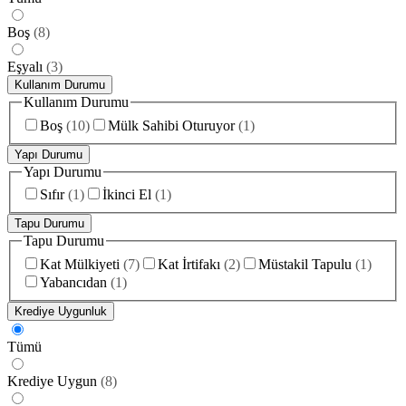
Boş
(
8
)
Eşyalı
(
3
)
Kullanım Durumu
Kullanım Durumu
Boş
(
10
)
Mülk Sahibi Oturuyor
(
1
)
Yapı Durumu
Yapı Durumu
Sıfır
(
1
)
İkinci El
(
1
)
Tapu Durumu
Tapu Durumu
Kat Mülkiyeti
(
7
)
Kat İrtifakı
(
2
)
Müstakil Tapulu
(
1
)
Yabancıdan
(
1
)
Krediye Uygunluk
Tümü
Krediye Uygun
(
8
)