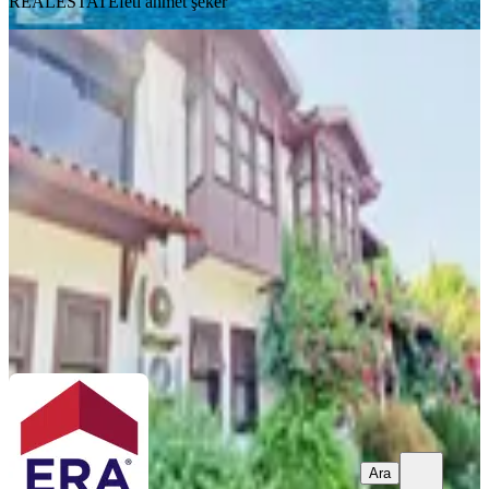
REALESTATE
feti ahmet şeker
YENİ
Manavgat' Aksaz 'da Bizimköy Tatil
Sitesindeki Dubleks Villa...
Manavgat, Doğançam Mahallesi
2+1
·
120 m²
·
05.08.2026
9.900.000 ₺
Era Maximum
Hüseyin Şimşek
Ara
Ara