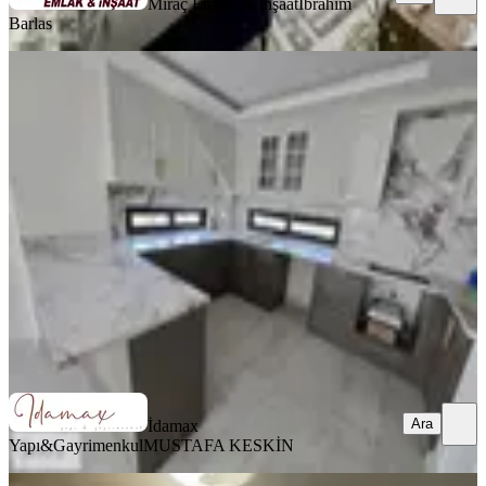
Miraç Emlak & İnşaat
İbrahim
Barlas
YENİ
İdamax ' Tan Manavgat Sorgun ' Da
Ultra Lüks Özel Yapım Villa
Manavgat, Sorgun Mahallesi
2+1
·
140 m²
·
06.08.2026
28.000.000 ₺
İdamax Yapı&Gayrimenkul
MUSTAFA KESKİN
Ara
Ara
İdamax
Yapı&Gayrimenkul
MUSTAFA KESKİN
YENİ