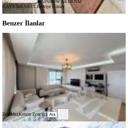
RAİNBOW AKDENİZ
GAYRİMENKUL
Bedriye Günay
Benzer İlanlar
ÖNE ÇIKAN
%
3
Manavgat Aydınevlerde 3+1 Dubleks
/yerden Isıtmalı/teraslı/garaj
Manavgat, Aydınevler Mahallesi
3+1
·
160 m²
·
4. Kat
·
22.07.2026
14.000.000 ₺
14.500.000 ₺
Zen Max
Kerem Zencirci
Ara
Zen Max
Kerem Zencirci
Ara
ÖNE ÇIKAN