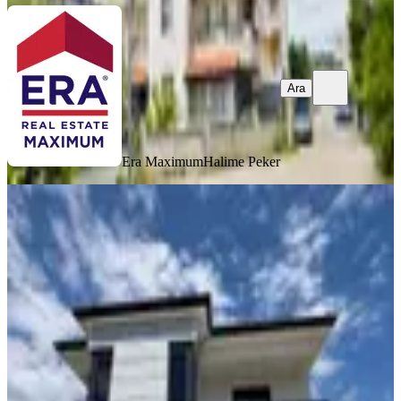
Ara
Era Maximum
Halime Peker
SIFIR BİNA
Manavgat Hatipler'de Satılık 3+1
Villa
Manavgat, Hatipler Mahallesi
3+1
·
220 m²
·
08.07.2026
18.500.000 ₺