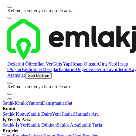
Kelime, semt veya ilan no ile ara...
Değerini Öğren
İlan Ver
Giriş Yap
Hesap Oluştur
Giriş Yap
Hesap
Oluştur
Bildirimler
Mesajlar
İlanlarım
Değerlemelerim
Favorilerim
Kayı
Aramalar
Geri Bildirim
Kelime, semt veya ilan no ile ara...
Satılık
Kiralık
Yatırım
Danışmanlar
Sat
Konut
Satılık Konut
Satılık Daire
Yeni İlanlar
Haritada Ara
İş Yeri & Arsa
Satılık İş Yeri
Satılık Dükkan
Satılık Arsa
Satılık Tarla
Projeler
Tüm Projeler
Ankara Konut Projeleri
Yeni Projeler