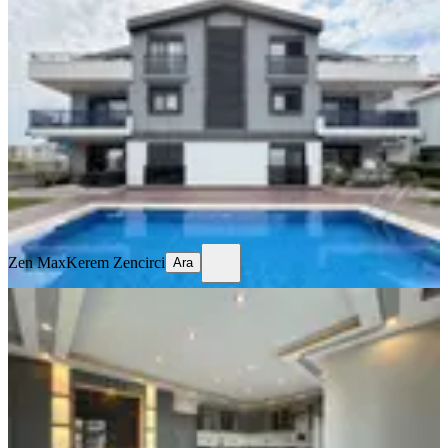
Ilıcada 2+1 Havuzlu Yerden Isıtmalı
Ultralüks Eşyalı Satılık
Manavgat, Ilıca Mahallesi
2+1
·
110 m²
·
Bahçe katı
·
20.06.2026
8.350.000 ₺
Zen Max
Kerem Zencirci
Ara
Zen Max
Kerem Zencirci
Ara
ÖNE ÇIKAN
Sorgunda Ultralüx 3+1 Villa Dairesi /
Yerden Isıtmalı / Havuzlu
Manavgat, Sorgun Mahallesi
3+1
·
130 m²
·
Yüksek giriş
·
08.05.2026