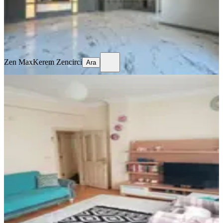
13.490.000 ₺
Zen Max
Kerem Zencirci
Ara
Zen Max
Kerem Zencirci
Ara
YENİ
Kavaklı Mahallesinde Orta Kat 2+1
Önü Açık Daire
Manavgat, Kavaklı Mahallesi
2+1
·
120 m²
·
2. Kat
·
06.08.2026
4.750.000 ₺
Miraç Emlak & İnşaat
Erdal Barlas
Ara