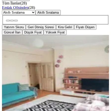
Tüm İlanlar
(
28
)
Emlak Ofisinden
(
28
)
Akıllı Sıralama
Yatırım Skoru
Geri Dönüş Süresi
Kira Geliri
Fiyatı Düşen
Güncel İlan
Düşük Fiyat
Yüksek Fiyat
YENİ
Kavaklı Mahallesinde Orta Kat 2+1
Önü Açık Daire
Manavgat, Kavaklı Mahallesi
2+1
·
120 m²
·
2. Kat
·
06.08.2026
4.750.000 ₺
Miraç Emlak & İnşaat
Erdal Barlas
Ara