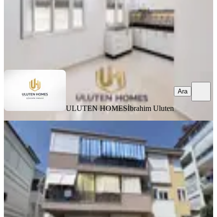
ULUTEN HOMES
İbrahim Uluten
Ara
Ara
ULUTEN HOMES
İbrahim Uluten
BALKONLU
Kavaklı'da Geniş 3+1 Daire
Manavgat, Kavaklı Mahallesi
3+1
·
135 m²
·
Yüksek giriş
·
03.07.2026
5.750.000 ₺
Turyap Manavgat Temsilciliği
Meral Damğacı