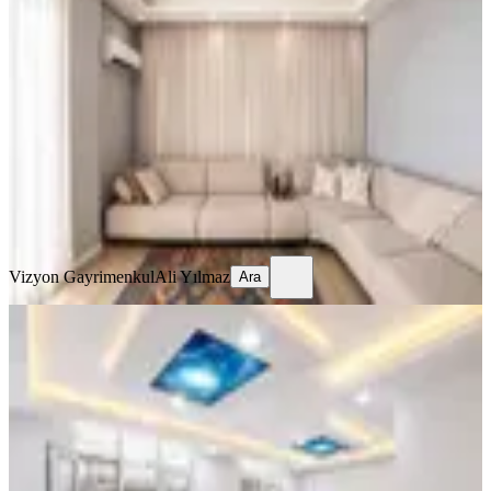
Dubleks Daire
Manavgat, Kavaklı Mahallesi
2+1
·
125 m²
·
2. Kat
·
10.07.2026
6.750.000 ₺
Vizyon Gayrimenkul
Ali Yılmaz
Ara
Vizyon Gayrimenkul
Ali Yılmaz
Ara
BALKONLU
%
2
Manavgat Kavaklıda Satılık 2+1
Amerikan Mutfaklı Bodrum Kat Dair
Manavgat, Kavaklı Mahallesi
2+1
·
55 m²
·
Bodrum Kat
·
04.07.2026
2.975.000 ₺
3.050.000 ₺