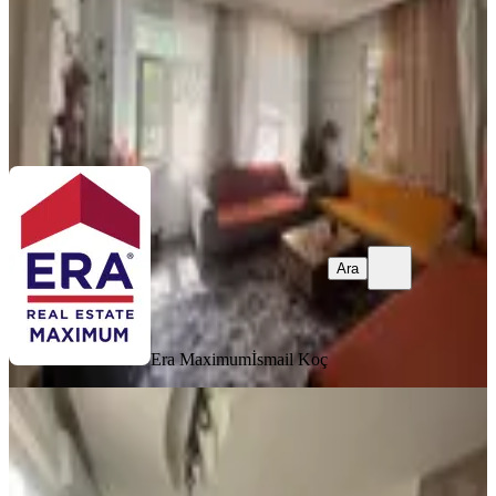
Era Maximum
İsmail Koç
Ara
Ara
Era Maximum
İsmail Koç
BALKONLU
Kavaklı Da Dubleksten Bozma 2
Daire
Manavgat, Kavaklı Mahallesi