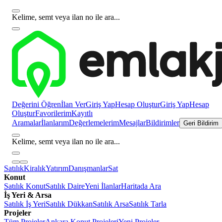
Kelime, semt veya ilan no ile ara...
Değerini Öğren
İlan Ver
Giriş Yap
Hesap Oluştur
Giriş Yap
Hesap
Oluştur
Favorilerim
Kayıtlı
Aramalar
İlanlarım
Değerlemelerim
Mesajlar
Bildirimler
Geri Bildirim
Kelime, semt veya ilan no ile ara...
Satılık
Kiralık
Yatırım
Danışmanlar
Sat
Konut
Satılık Konut
Satılık Daire
Yeni İlanlar
Haritada Ara
İş Yeri & Arsa
Satılık İş Yeri
Satılık Dükkan
Satılık Arsa
Satılık Tarla
Projeler
Tüm Projeler
Ankara Konut Projeleri
Yeni Projeler