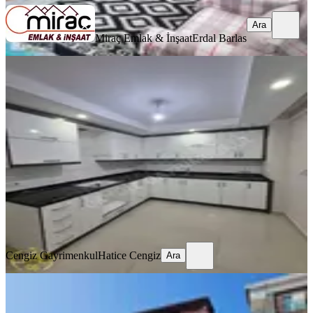
Ara
Miraç Emlak & İnşaat
Erdal Barlas
BALKONLU
Kasaplar Mahallesi'nde 2+1 90 M²
Satılık Daire
Manavgat, Kavaklı Mahallesi
2+1
·
95 m²
·
Bahçe katı
·
29.07.2026
3.650.000 ₺
Cengiz Gayrimenkul
Hatice Cengiz
Ara
Cengiz Gayrimenkul
Hatice Cengiz
Ara
MANZARALI
Kavaklı Mahallesinde Ana Cadde
Üzeri Satılık Krediye Uygun Geniş