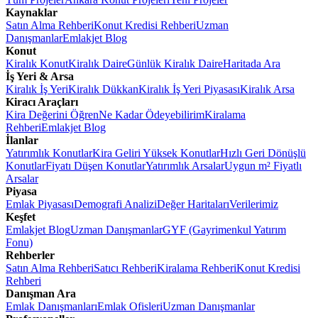
Kaynaklar
Satın Alma Rehberi
Konut Kredisi Rehberi
Uzman
Danışmanlar
Emlakjet Blog
Konut
Kiralık Konut
Kiralık Daire
Günlük Kiralık Daire
Haritada Ara
İş Yeri & Arsa
Kiralık İş Yeri
Kiralık Dükkan
Kiralık İş Yeri Piyasası
Kiralık Arsa
Kiracı Araçları
Kira Değerini Öğren
Ne Kadar Ödeyebilirim
Kiralama
Rehberi
Emlakjet Blog
İlanlar
Yatırımlık Konutlar
Kira Geliri Yüksek Konutlar
Hızlı Geri Dönüşlü
Konutlar
Fiyatı Düşen Konutlar
Yatırımlık Arsalar
Uygun m² Fiyatlı
Arsalar
Piyasa
Emlak Piyasası
Demografi Analizi
Değer Haritaları
Verilerimiz
Keşfet
Emlakjet Blog
Uzman Danışmanlar
GYF (Gayrimenkul Yatırım
Fonu)
Rehberler
Satın Alma Rehberi
Satıcı Rehberi
Kiralama Rehberi
Konut Kredisi
Rehberi
Danışman Ara
Emlak Danışmanları
Emlak Ofisleri
Uzman Danışmanlar