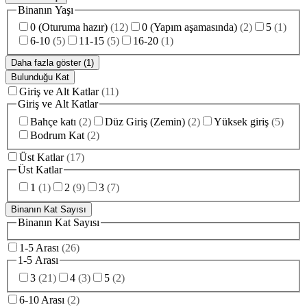
Binanın Yaşı
0 (Oturuma hazır)
(
12
)
0 (Yapım aşamasında)
(
2
)
5
(
1
)
6-10
(
5
)
11-15
(
5
)
16-20
(
1
)
Daha fazla göster (1)
Bulunduğu Kat
Giriş ve Alt Katlar
(
11
)
Giriş ve Alt Katlar
Bahçe katı
(
2
)
Düz Giriş (Zemin)
(
2
)
Yüksek giriş
(
5
)
Bodrum Kat
(
2
)
Üst Katlar
(
17
)
Üst Katlar
1
(
1
)
2
(
9
)
3
(
7
)
Binanın Kat Sayısı
Binanın Kat Sayısı
1-5 Arası
(
26
)
1-5 Arası
3
(
21
)
4
(
3
)
5
(
2
)
6-10 Arası
(
2
)