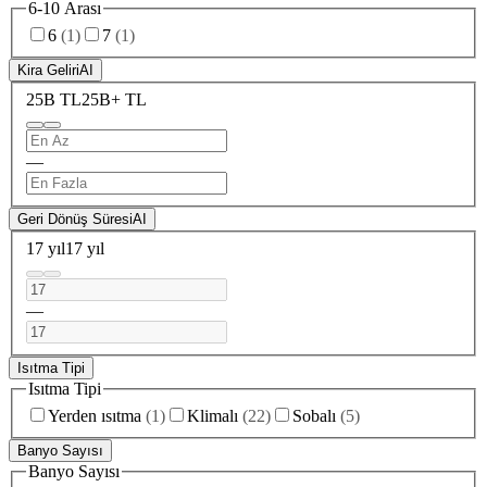
6-10 Arası
6
(
1
)
7
(
1
)
Kira Geliri
AI
25B TL
25B+ TL
—
Geri Dönüş Süresi
AI
17 yıl
17 yıl
—
Isıtma Tipi
Isıtma Tipi
Yerden ısıtma
(
1
)
Klimalı
(
22
)
Sobalı
(
5
)
Banyo Sayısı
Banyo Sayısı