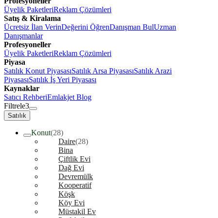
Profesyoneller
Üyelik Paketleri
Reklam Çözümleri
Satış & Kiralama
Ücretsiz İlan Verin
Değerini Öğren
Danışman Bul
Uzman
Danışmanlar
Profesyoneller
Üyelik Paketleri
Reklam Çözümleri
Piyasa
Satılık Konut Piyasası
Satılık Arsa Piyasası
Satılık Arazi
Piyasası
Satılık İş Yeri Piyasası
Kaynaklar
Satıcı Rehberi
Emlakjet Blog
Filtrele
3
Satılık
Konut
(28)
Daire
(28)
Bina
Çiftlik Evi
Dağ Evi
Devremülk
Kooperatif
Köşk
Köy Evi
Müstakil Ev