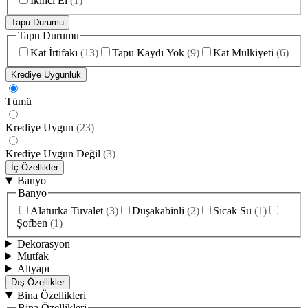
İkinci El
(
1
)
Tapu Durumu
Tapu Durumu
Kat İrtifakı
(
13
)
Tapu Kaydı Yok
(
9
)
Kat Mülkiyeti
(
6
)
Krediye Uygunluk
Tümü
Krediye Uygun
(
23
)
Krediye Uygun Değil
(
3
)
İç Özellikler
Banyo
Banyo
Alaturka Tuvalet
(
3
)
Duşakabinli
(
2
)
Sıcak Su
(
1
)
Şofben
(
1
)
Dekorasyon
Mutfak
Altyapı
Dış Özellikler
Bina Özellikleri
Bina Özellikleri