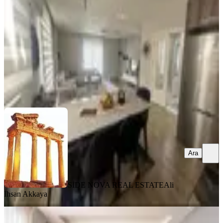
4+3
·
250 m²
·
3. Kat
·
10.07.2026
8.200.000 ₺
SİDE NOVA REAL ESTATE
Ali İhsan Akkaya
Ara
Ara
SİDE NOVA REAL ESTATE
Ali
İhsan Akkaya
BALKONLU
Kavaklı Mahallesi'nde Satılık 2+1