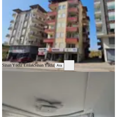
3+1 Daire
Manavgat, Kavaklı Mahallesi
3+1
·
150 m²
·
3. Kat
·
24.07.2026
5.500.000 ₺
Sinan Yıldız Emlak
Sinan Yıldız
Ara
Sinan Yıldız Emlak
Sinan Yıldız
Ara
BALKONLU
Kavaklıda Bu Genişlikte 3+1
Dairemizi Yerinde Görün
Manavgat, Kavaklı Mahallesi
3+1
·
150 m²
·
3. Kat
·
16.07.2026
5.650.000 ₺