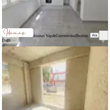
İdamax Yapı&Gayrimenkul
İbrahim Dağlı
Ara
Ara
İdamax Yapı&Gayrimenkul
İbrahim
Dağlı
SIFIR BİNA
Kavaklı Mahallesinde 2+1 Giriş Kat
Sıfır Daire
Manavgat, Kavaklı Mahallesi
2+1
·
80 m²
·
Düz Giriş (Zemin)
·
05.06.2026
4.750.000 ₺
Miraç Emlak & İnşaat
Erdal Barlas