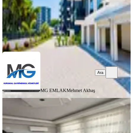
3.700.000 ₺
MG EMLAK
Mehmet Akbaş
Ara
Ara
MG EMLAK
Mehmet Akbaş
BALKONLU
Burak Emlaktan Kavaklı Mevki
Satılık Daire
Manavgat, Kavaklı Mahallesi