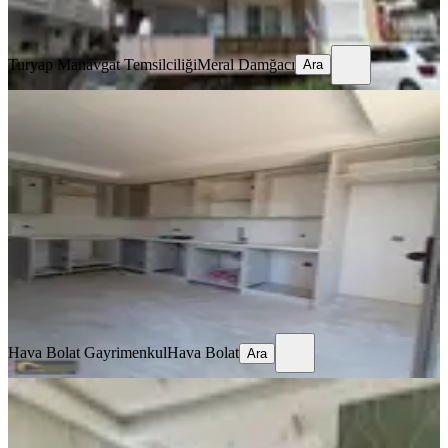
Ara
Turyap Manavgat Temsilciliği
Meral Damğacı
Ara
SIFIR BİNA
Manavgat Çamlık Mah Satılık Daire
Manavgat, Kavaklı Mahallesi
3+1
·
100 m²
·
2. Kat
·
01.07.2026
6.500.000 ₺
Hava Bolat Gayrimenkul
Hava Bolat
Ara
Hava Bolat Gayrimenkul
Hava Bolat
Ara
BALKONLU
Kavaklı Mahallesi'nde 5 + 1 Dubleks
Dairemiz Satılıktır