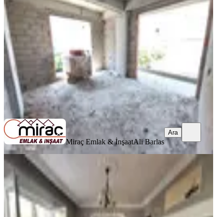
Manavgat, Kavaklı Mahallesi
2+1
·
110 m²
·
2. Kat
·
23.06.2026
6.750.000 ₺
Miraç Emlak & İnşaat
Ali Barlas
Ara
Ara
Miraç Emlak & İnşaat
Ali Barlas
BALKONLU
İnfo Gayrimenkulden Kavaklıda 3+1
Satılık Daire
Manavgat, Kavaklı Mahallesi
3+1
·
100 m²
·
Yüksek giriş
·
21.06.2026