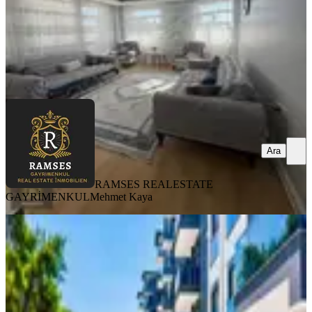
RAMSES REALESTATE GAYRİMENKUL
Mehmet Kaya
Ara
Ara
RAMSES REALESTATE
GAYRİMENKUL
Mehmet Kaya
SIFIR BİNA
Havuzlu Site İçerisinde Sıfır Lüks 1+1
-yatırıma Yaşama Uygun!
Manavgat, Kavaklı Mahallesi
1+1
·
50 m²
·
2. Kat
·
15.07.2026