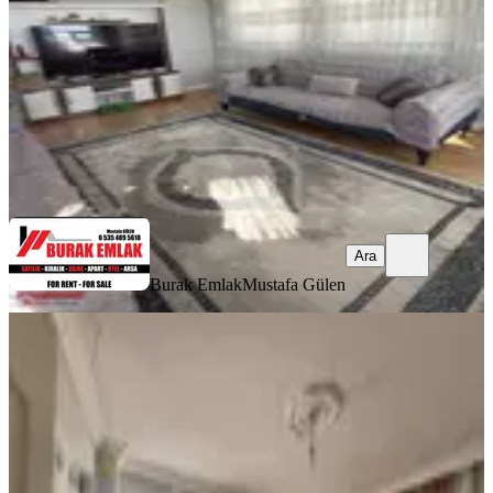
3+1
·
160 m²
·
3. Kat
·
13.07.2026
5.700.000 ₺
Burak Emlak
Mustafa Gülen
Ara
Ara
Burak Emlak
Mustafa Gülen
MANZARALI
Kavaklı Mahallesi'nde Merkezi
Konumda Satılık 2+1 Daire
Manavgat, Kavaklı Mahallesi
2+1
·
75 m²
·
Bodrum Kat
·
11.07.2026
2.675.000 ₺