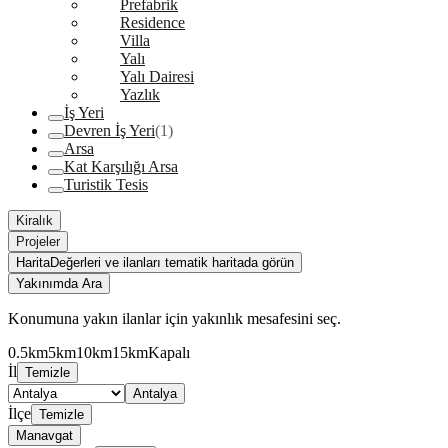
Prefabrik
Residence
Villa
Yalı
Yalı Dairesi
Yazlık
İş Yeri
Devren İş Yeri
(1)
Arsa
Kat Karşılığı Arsa
Turistik Tesis
Kiralık
Projeler
Harita
Değerleri ve ilanları tematik haritada görün
Yakınımda Ara
Konumuna yakın ilanlar için yakınlık mesafesini seç.
0.5km
5km
10km
15km
Kapalı
İl
Temizle
Antalya
İlçe
Temizle
Manavgat