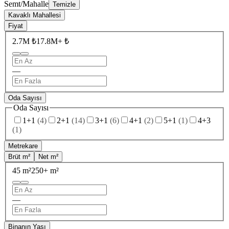
Semt/Mahalle
Temizle
Kavaklı Mahallesi
Fiyat
2.7M ₺
17.8M+ ₺
—
Oda Sayısı
Oda Sayısı
1+1
(
4
)
2+1
(
14
)
3+1
(
6
)
4+1
(
2
)
5+1
(
1
)
4+3
(
1
)
Metrekare
Brüt m²
Net m²
45 m²
250+ m²
—
Binanın Yaşı