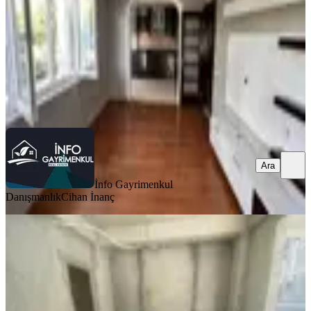
4.790.000 ₺
İnfo Gayrimenkul Danışmanlık
Cihan İnanç
Ara
Ara
İnfo Gayrimenkul
Danışmanlık
Cihan İnanç
BALKONLU
Kavaklı Merkezi Konumda
Çarşamba Pazarının Yakının Da
Manavgat, Kavaklı Mahallesi
2+1
·
75 m²
·
Düz Giriş (Zemin)
·
20.06.2026