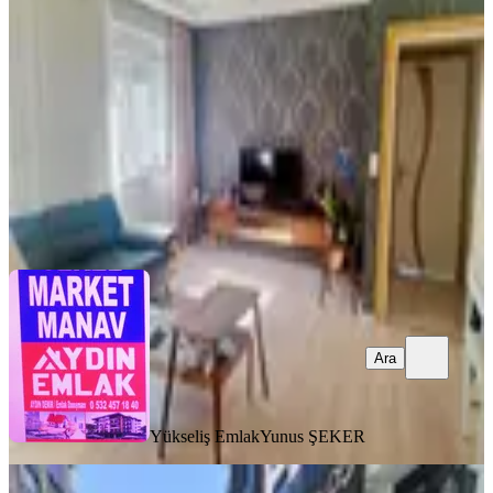
Manavgat, Kavaklı Mahallesi
5+1
·
230 m²
·
3. Kat
·
28.06.2026
7.985.000 ₺
Yükseliş Emlak
Yunus ŞEKER
Ara
Ara
Yükseliş Emlak
Yunus ŞEKER
SIFIR BİNA