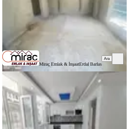
5.000.000 ₺
Miraç Emlak & İnşaat
Erdal Barlas
Ara
Ara
Miraç Emlak & İnşaat
Erdal Barlas
İdamaxtan Kavaklı' Da 2+1 Güzel
Konumda Satılık Daire
Manavgat, Kavaklı Mahallesi
2+1
·
65 m²
·
Bahçe katı
·
12.06.2026
3.390.000 ₺