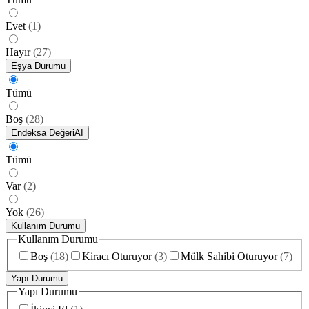
Evet
(
1
)
Hayır
(
27
)
Eşya Durumu
Tümü
Boş
(
28
)
Endeksa Değeri
AI
Tümü
Var
(
2
)
Yok
(
26
)
Kullanım Durumu
Kullanım Durumu
Boş
(
18
)
Kiracı Oturuyor
(
3
)
Mülk Sahibi Oturuyor
(
7
)
Yapı Durumu
Yapı Durumu