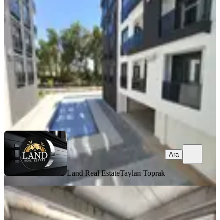
Site İçerisinde Lüx 1+1
Manavgat, Kavaklı Mahallesi
1+1
·
50 m²
·
1. Kat
·
23.06.2026
3.800.000 ₺
Land Real Estate
Taylan Toprak
Ara
Ara
Land Real Estate
Taylan Toprak
BALKONLU
Kavaklı Mahallesinde Asansörlü 2+1
Arakat Sıfır Daire