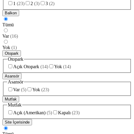
1
(
23
)
2
(
3
)
3
(
2
)
Balkon
Tümü
Var
(
16
)
Yok
(
1
)
Otopark
Otopark
Açık Otopark
(
14
)
Yok
(
14
)
Asansör
Asansör
Var
(
5
)
Yok
(
23
)
Mutfak
Mutfak
Açık (Amerikan)
(
5
)
Kapalı
(
23
)
Site İçerisinde
Tümü