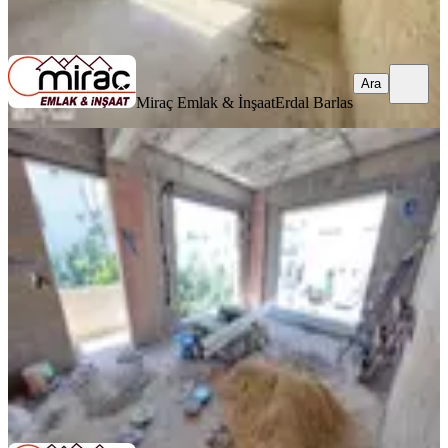
Ara
Ara
Miraç Emlak & İnşaat
Erdal Barlas
SIFIR BİNA
Kavaklı Mahallesinde Asansörlü 2+1
Arakat Sıfır Daire
Manavgat, Kavaklı Mahallesi
2+1
·
90 m²
·
2. Kat
·
05.06.2026
5.750.000 ₺
Miraç Emlak & İnşaat
Ali Barlas
Ara