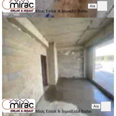
Ara
Miraç Emlak & İnşaat
Ali Barlas
SIFIR BİNA
Kavaklı Mahallesinde İnşaattan
Satılık Daireler
Manavgat, Kavaklı Mahallesi
2+1
·
100 m²
·
Yüksek giriş
·
15.05.2026
5.000.000 ₺
Geri Dönüş:
17 yıl
Miraç Emlak & İnşaat
Erdal Barlas
Ara
Ara
Miraç Emlak & İnşaat
Erdal Barlas