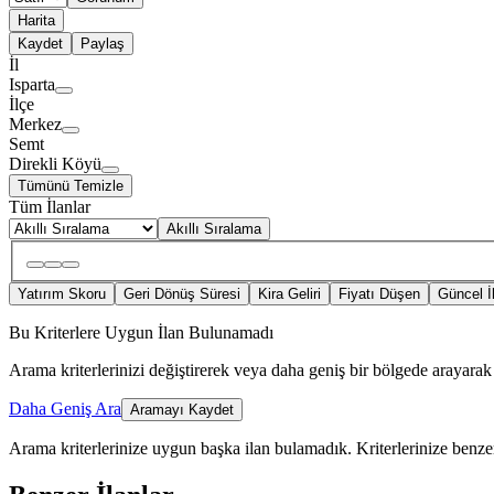
Harita
Kaydet
Paylaş
İl
Isparta
İlçe
Merkez
Semt
Direkli Köyü
Tümünü Temizle
Tüm İlanlar
Akıllı Sıralama
Yatırım Skoru
Geri Dönüş Süresi
Kira Geliri
Fiyatı Düşen
Güncel İ
Bu Kriterlere Uygun İlan Bulunamadı
Arama kriterlerinizi değiştirerek veya daha geniş bir bölgede arayarak 
Daha Geniş Ara
Aramayı Kaydet
Arama kriterlerinize uygun başka ilan bulamadık.
Kriterlerinize benzer