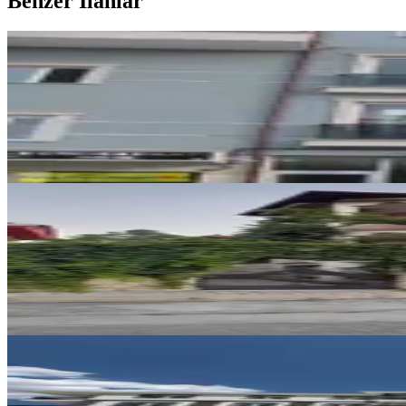
Benzer İlanlar
YENİ
Satılık Apart Daire
Merkez, Sanayi Mahallesi
2+1
·
85 m²
·
3. Kat
·
06.08.2026
3.150.000 ₺
YENİ
Ev Değil Yuva Arayanlar Buray
Merkez, Muzaffer Türkeş Mahallesi
3+1
·
240 m²
·
05.08.2026
10.400.000 ₺
YENİ
Muzaffertürkeş Te Site İçi Araka
Merkez, Muzaffer Türkeş Mahallesi