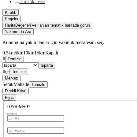
Turistik Tesis
Kiralık
Projeler
Harita
Değerleri ve ilanları tematik haritada görün
Yakınımda Ara
Konumuna yakın ilanlar için yakınlık mesafesini seç.
0.5km
5km
10km
15km
Kapalı
İl
Temizle
Isparta
İlçe
Temizle
Merkez
Semt/Mahalle
Temizle
Direkli Köyü
Fiyat
0 ₺
50M+ ₺
—