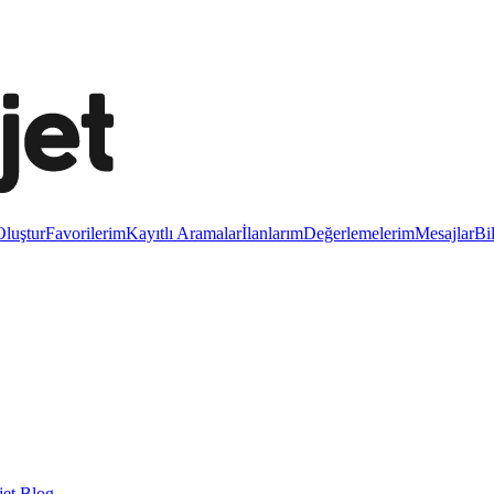
luştur
Favorilerim
Kayıtlı Aramalar
İlanlarım
Değerlemelerim
Mesajlar
Bi
et Blog