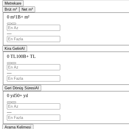
Metrekare
Brüt m²
Net m²
0 m²
1B+ m²
—
Kira Geliri
AI
0 TL
100B+ TL
—
Geri Dönüş Süresi
AI
0 yıl
50+ yıl
—
Arama Kelimesi