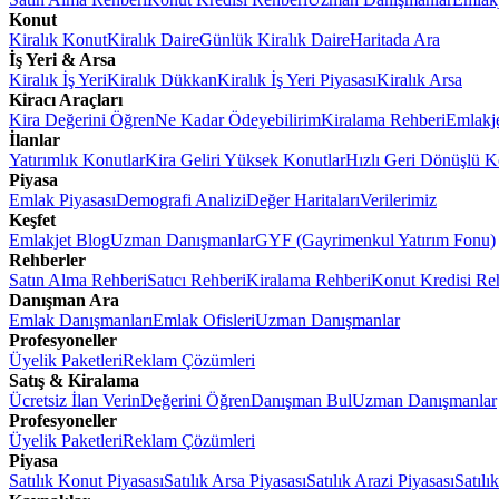
Konut
Kiralık Konut
Kiralık Daire
Günlük Kiralık Daire
Haritada Ara
İş Yeri & Arsa
Kiralık İş Yeri
Kiralık Dükkan
Kiralık İş Yeri Piyasası
Kiralık Arsa
Kiracı Araçları
Kira Değerini Öğren
Ne Kadar Ödeyebilirim
Kiralama Rehberi
Emlakj
İlanlar
Yatırımlık Konutlar
Kira Geliri Yüksek Konutlar
Hızlı Geri Dönüşlü K
Piyasa
Emlak Piyasası
Demografi Analizi
Değer Haritaları
Verilerimiz
Keşfet
Emlakjet Blog
Uzman Danışmanlar
GYF (Gayrimenkul Yatırım Fonu)
Rehberler
Satın Alma Rehberi
Satıcı Rehberi
Kiralama Rehberi
Konut Kredisi Re
Danışman Ara
Emlak Danışmanları
Emlak Ofisleri
Uzman Danışmanlar
Profesyoneller
Üyelik Paketleri
Reklam Çözümleri
Satış & Kiralama
Ücretsiz İlan Verin
Değerini Öğren
Danışman Bul
Uzman Danışmanlar
Profesyoneller
Üyelik Paketleri
Reklam Çözümleri
Piyasa
Satılık Konut Piyasası
Satılık Arsa Piyasası
Satılık Arazi Piyasası
Satılı