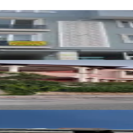
TALİP YÖRÜKOĞLU E
Ara
a
t 4+1 Komisyonsuz Satılık Daire