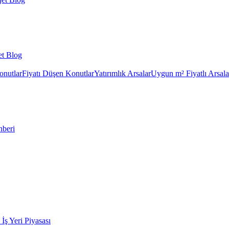
et Blog
onutlar
Fiyatı Düşen Konutlar
Yatırımlık Arsalar
Uygun m² Fiyatlı Arsala
hberi
k İş Yeri Piyasası