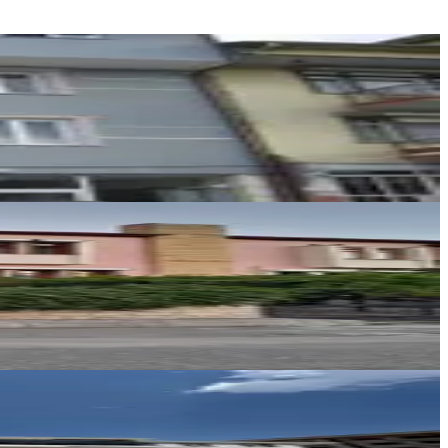
MLAK ISPARTA TEMSİLCİLİĞİ İNCE MAVİ EMLAK
Bahri İnce
Sabire Güden
Ara
AS GAYRİMENKUL
Abdullah bey