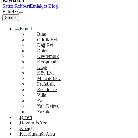
Kaynaklar
Satıcı Rehberi
Emlakjet Blog
Filtrele
3
Satılık
Konut
Bina
Çiftlik Evi
Dağ Evi
Daire
Devremülk
Kooperatif
Köşk
Köy Evi
Müstakil Ev
Prefabrik
Residence
Villa
Yalı
Yalı Dairesi
Yazlık
İş Yeri
Devren İş Yeri
Arsa
(1)
Kat Karşılığı Arsa