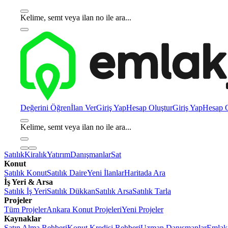
Kelime, semt veya ilan no ile ara...
Değerini Öğren
İlan Ver
Giriş Yap
Hesap Oluştur
Giriş Yap
Hesap O
Kelime, semt veya ilan no ile ara...
Satılık
Kiralık
Yatırım
Danışmanlar
Sat
Konut
Satılık Konut
Satılık Daire
Yeni İlanlar
Haritada Ara
İş Yeri & Arsa
Satılık İş Yeri
Satılık Dükkan
Satılık Arsa
Satılık Tarla
Projeler
Tüm Projeler
Ankara Konut Projeleri
Yeni Projeler
Kaynaklar
Satın Alma Rehberi
Konut Kredisi Rehberi
Uzman Danışmanlar
Emlakj