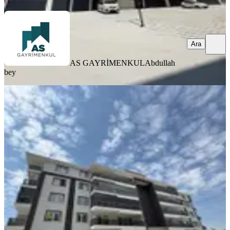
Ara
AS GAYRİMENKUL
Abdullah
bey
YENİ
Muzaffertürkeş Te Site İçi 4+1 Sıfır
Komisyonsuz Satılık Daire
Merkez, Muzaffer Türkeş Mahallesi
4+1
·
200 m²
·
Yüksek giriş
·
05.08.2026
6.250.000 ₺
AS GAYRİMENKUL
Abdullah bey