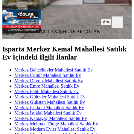
Ara
Ara
ÇOLAK EMLAK
Ali ÇOLAK
Isparta Merkez Kemal Mahallesi Satılık
Ev İçindeki İlgili İlanlar
Merkez Bahçelievler Mahallesi Satılık Ev
Merkez Çünür Mahallesi Satılık Ev
Merkez Davraz Mahallesi Satılık Ev
Merkez Emre Mahallesi Satılık Ev
Merkez Fatih Mahallesi Satılık Ev
Merkez Gülevler Mahallesi Satılık Ev
Merkez Gülistan Mahallesi Satılık Ev
Merkez Işıkkent Mahallesi Satılık Ev
Merkez İstiklal Mahallesi Satılık Ev
Merkez Karaağaç Mahallesi Satılık Ev
Merkez Mehmet Tönge Mahallesi Satılık Ev
Merkez Modern Evler Mahallesi Satılık Ev