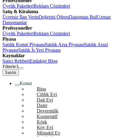
Profesyoneller
Üyelik Paketleri
Reklam Çözümleri
Satış & Kiralama
Ücretsiz İlan Verin
Değerini Öğren
Danışman Bul
Uzman
Danışmanlar
Profesyoneller
Üyelik Paketleri
Reklam Çözümleri
Piyasa
Satılık Konut Piyasası
Satılık Arsa Piyasası
Satılık Arazi
Piyasası
Satılık İş Yeri Piyasası
Kaynaklar
Satıcı Rehberi
Emlakjet Blog
Filtrele
3
Satılık
Konut
Bina
Çiftlik Evi
Dağ Evi
Daire
Devremülk
Kooperatif
Köşk
Köy Evi
Müstakil Ev