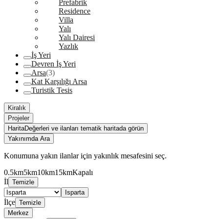
Prefabrik
Residence
Villa
Yalı
Yalı Dairesi
Yazlık
İş Yeri
Devren İş Yeri
Arsa
(3)
Kat Karşılığı Arsa
Turistik Tesis
Kiralık
Projeler
Harita
Değerleri ve ilanları tematik haritada görün
Yakınımda Ara
Konumuna yakın ilanlar için yakınlık mesafesini seç.
0.5km
5km
10km
15km
Kapalı
İl
Temizle
Isparta
İlçe
Temizle
Merkez