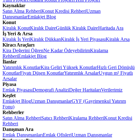
Kaynaklar
Satın Alma Rehberi
Konut Kredisi Rehberi
Uzman
Danışmanlar
Emlakjet Blog
Konut
Kiralık Konut
Kiralık Daire
Günlük Kiralık Daire
Haritada Ara
İş Yeri & Arsa
Kiralık İş Yeri
Kiralık Dükkan
Kiralık İş Yeri Piyasası
Kiralık Arsa
Kiracı Araçları
Kira Değerini Öğren
Ne Kadar Ödeyebilirim
Kiralama
Rehberi
Emlakjet Blog
İlanlar
Yatırımlık Konutlar
Kira Geliri Yüksek Konutlar
Hızlı Geri Dönüşlü
Konutlar
Fiyatı Düşen Konutlar
Yatırımlık Arsalar
Uygun m² Fiyatlı
Arsalar
Piyasa
Emlak Piyasası
Demografi Analizi
Değer Haritaları
Verilerimiz
Keşfet
Emlakjet Blog
Uzman Danışmanlar
GYF (Gayrimenkul Yatırım
Fonu)
Rehberler
Satın Alma Rehberi
Satıcı Rehberi
Kiralama Rehberi
Konut Kredisi
Rehberi
Danışman Ara
Emlak Danışmanları
Emlak Ofisleri
Uzman Danışmanlar