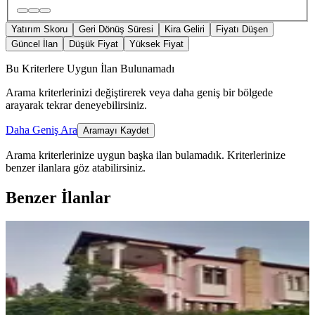
Yatırım Skoru
Geri Dönüş Süresi
Kira Geliri
Fiyatı Düşen
Güncel İlan
Düşük Fiyat
Yüksek Fiyat
Bu Kriterlere Uygun İlan Bulunamadı
Arama kriterlerinizi değiştirerek veya daha geniş bir bölgede
arayarak tekrar deneyebilirsiniz.
Daha Geniş Ara
Aramayı Kaydet
Arama kriterlerinize uygun başka ilan bulamadık.
Kriterlerinize
benzer ilanlara göz atabilirsiniz.
Benzer İlanlar
YENİ
Ev Değil Yuva Arayanlar Buraya
Merkez, Muzaffer Türkeş Mahallesi
3+1
·
240 m²
·
05.08.2026