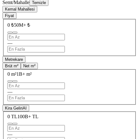
Semt/Mahalle
Temizle
Kemal Mahallesi
Fiyat
0 ₺
50M+ ₺
—
Metrekare
Brüt m²
Net m²
0 m²
1B+ m²
—
Kira Geliri
AI
0 TL
100B+ TL
—