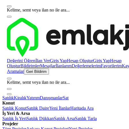
Kelime, semt veya ilan no ile ara...
Değerini Öğren
İlan Ver
Giriş Yap
Hesap Oluştur
Giriş Yap
Hesap
Oluştur
Bildirimler
Mesajlar
İlanlarım
Değerlemelerim
Favorilerim
Kayı
Aramalar
Geri Bildirim
Kelime, semt veya ilan no ile ara...
Satılık
Kiralık
Yatırım
Danışmanlar
Sat
Konut
Satılık Konut
Satılık Daire
Yeni İlanlar
Haritada Ara
İş Yeri & Arsa
Satılık İş Yeri
Satılık Dükkan
Satılık Arsa
Satılık Tarla
Projeler
Tüm Projeler
Ankara Konut Projeleri
Yeni Projeler