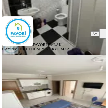
FAVORİ EMLAK GAYRİMENKUL
HÜSEYİN ERYILMAZ
Ara
Ara
FAVORİ EMLAK
GAYRİMENKUL
HÜSEYİN ERYILMAZ
EŞYALI
Sahibinden Üniversiteye Yürüme
Mesafesinde 1+1
Merkez, Çünür Mahallesi
1+1
·
60 m²
·
4. Kat
·
27.07.2026
2.650.000 ₺
Yatırım Skoru
:
65
Fırsat
Cem Aşık