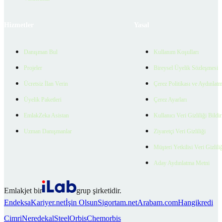
Hizmetler
Yasal
Danışman Bul
Kullanım Koşulları
Projeler
Bireysel Üyelik Sözleşmesi
Ücretsiz İlan Verin
Çerez Politikası ve Aydınlat
Üyelik Paketleri
Çerez Ayarları
EmlakZeka Asistan
Kullanıcı Veri Gizliliği Bildi
Uzman Danışmanlar
Ziyaretçi Veri Gizliliği
Müşteri Yetkilisi Veri Gizlili
Aday Aydınlatma Metni
Emlakjet bir
grup şirketidir.
Endeksa
Kariyer.net
İşin Olsun
Sigortam.net
Arabam.com
Hangikredi
Cimri
Neredekal
SteelOrbis
Chemorbis