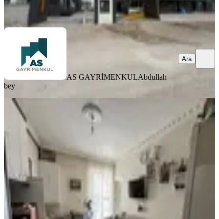
Ara
Ara
AS GAYRİMENKUL
Abdullah
bey
EŞYALI
Sermet Mahallesi Müftülük Yani
Satılık 1+1 Stüdyo Daire
Merkez, Sermet Mahallesi
1+1
·
45 m²
·
Yüksek giriş
·
30.07.2026
2.350.000 ₺