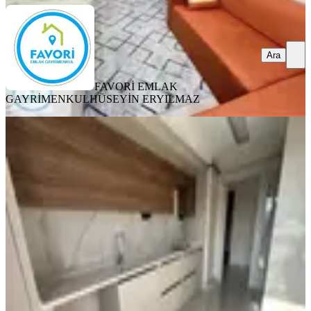
Ara
FAVORİ EMLAK
GAYRİMENKUL
HÜSEYİN ERYILMAZ
SIFIR BİNA
Gülistan Mahallesi Metro Sanat Sitesi
Satılık 3+1 Daire
Merkez, Gülistan Mahallesi
3+1
·
160 m²
·
3. Kat
·
23.07.2026
8.700.000 ₺
CENK EMLAK GAYRİMENKUL DANIŞMANLIK OTO
Cenk
Baddal