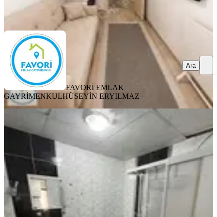
FAVORİ EMLAK GAYRİMENKUL
HÜSEYİN ERYILMAZ
Ara
Ara
FAVORİ EMLAK
GAYRİMENKUL
HÜSEYİN ERYILMAZ
EŞYALI
Satılık 1+1 Balkonlu Apart
Merkez, Fatih Mahallesi
1+1
·
35 m²
·
1. Kat
·
29.07.2026
2.100.000 ₺