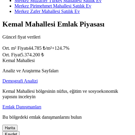
Merkez Muzaffer Türkeş Mahallesi Satılık Ev
Merkez Pirimehmet Mahallesi Satılık Ev
Merkez Zafer Mahallesi Satılık Ev
Kemal Mahallesi Emlak Piyasası
Güncel fiyat verileri
Ort. m² Fiyatı
44.785 ₺/m²
+
124.7
%
Ort. Fiyat
5.374.200 ₺
Kemal Mahallesi
Analiz ve Araştırma Sayfaları
Demografi Analizi
Kemal Mahallesi bölgesinin nüfus, eğitim ve sosyoekonomik
yapısını inceleyin
Emlak Danışmanları
Bu bölgedeki emlak danışmanlarını bulun
Harita
Kaydet