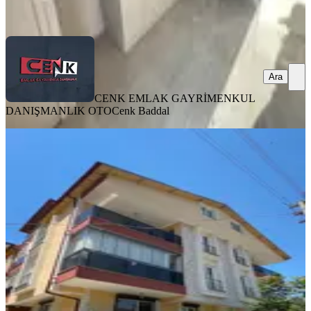
Ara
Ara
CENK EMLAK GAYRİMENKUL
DANIŞMANLIK OTO
Cenk Baddal
SİTE İÇİ
Isparta Ayzamana Mahallesi’nde
Satılık 5+1 Ters Dubleks | 150 M²|
Krediye Uygun
Merkez, Gülcü Mahallesi
5+2
·
150 m²
·
Yüksek giriş
·
22.07.2026
6.350.000 ₺