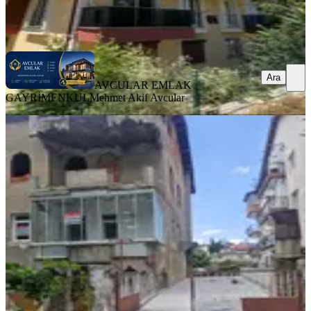
AVCULAR EMLAK GAYRİMENKUL
Mehmet Akif Avcular
Ara
Ara
AVCULAR EMLAK
GAYRİMENKUL
Mehmet Akif Avcular
MANZARALI
Karaağaç Mah. Şehitlik Yakını
Müstakil Ev Ve Arsası
Merkez, Karaağaç Mahallesi
6+2
·
330 m²
·
21.07.2026
6.000.001 ₺
ÇOLAK EMLAK
Ali ÇOLAK