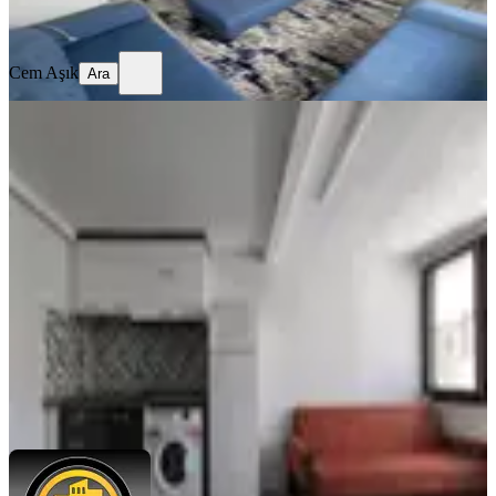
Ara
Cem Aşık
Ara
MANZARALI
Çarşı Merkez'de Yatırımlık Satılık 1+1
Apart Daire!
Merkez, Pirimehmet Mahallesi
1+1
·
40 m²
·
5. Kat
·
24.07.2026
1.910.000 ₺
Babacan Emlak & Mühendislik
Ahmet Babacan
Ara