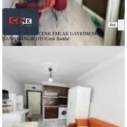
Ara
Ara
CENK EMLAK GAYRİMENKUL
DANIŞMANLIK OTO
Cenk Baddal
EŞYALI
İyaşa Yakın 1+0 Satılık Apart
Merkez, Fatih Mahallesi
Stüdyo
·
20 m²
·
Bahçe katı
·
23.07.2026
1.050.000 ₺
FAVORİ EMLAK GAYRİMENKUL
HÜSEYİN ERYILMAZ
Ara