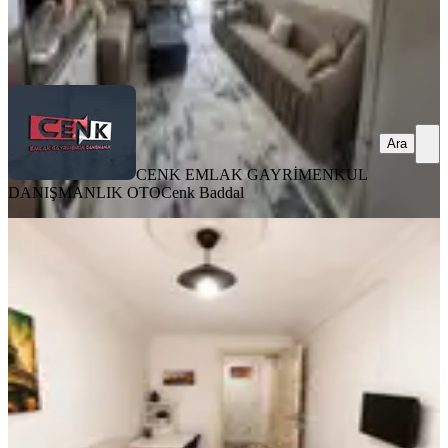
CENK EMLAK GAYRİMENKUL DANIŞMANLIK OTO
Cenk
Baddal
Ara
Ara
CENK EMLAK GAYRİMENKUL
DANIŞMANLIK OTO
Cenk Baddal
EŞYALI
1+0 Satılık Oda Mutfak Ayrı Apart
Merkez, Fatih Mahallesi
Stüdyo
·
25 m²
·
3. Kat
·
29.07.2026
915.000 ₺