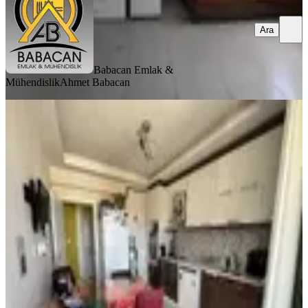
Ara
Babacan Emlak &
Mühendislik
Ahmet Babacan
BALKONLU
Çünür Yenişehir Satılık 3+1 Daire Tıp
Fakültesine Yakın
Merkez, Çünür Mahallesi
3+1
·
150 m²
·
3. Kat
·
24.07.2026
6.700.000 ₺
CENK EMLAK GAYRİMENKUL DANIŞMANLIK OTO
Cenk
Baddal