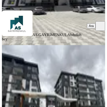
Ara
Ara
AS GAYRİMENKUL
Abdullah
bey
YENİ
Söyleyiciler Azure Sitesi Güney Doğu
Ara Kat 4+1 Satılık Daire
Merkez, Muzaffer Türkeş Mahallesi
4+1
·
200 m²
·
4. Kat
·
03.08.2026
9.900.000 ₺
AS GAYRİMENKUL
Abdullah bey