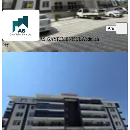
Ara
Ara
AS GAYRİMENKUL
Abdullah
bey
YENİ
Muzaffertürkeş Te Site İçi 3+1 Sıfır
Komisyonsuz Satılık Daire
Merkez, Muzaffer Türkeş Mahallesi
3+1
·
150 m²
·
Yüksek giriş
·
05.08.2026
6.090.000 ₺
AS GAYRİMENKUL
Abdullah bey