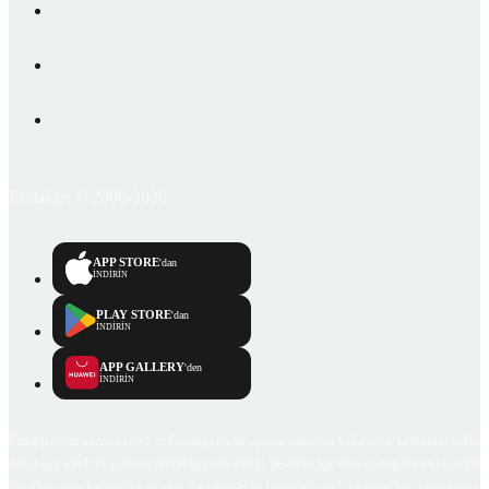
Emlakjet © 2006-2026
APP STORE
'dan
İNDİRİN
PLAY STORE
'dan
İNDİRİN
APP GALLERY
'den
İNDİRİN
Emlakjet.com internet sitesi ve Emlakjet mobil uygulamalarında kullanıcılar tarafından sağlana
ilan, bilgi, içerik ve görselin gerçekliği, orijinalliği, güvenilirliği ve doğruluğuna ilişkin soru
içerikleri giren kullanıcıya ait olup, Emlakjet'in bu hususlarla ilgili herhangi bir sorumluluğu