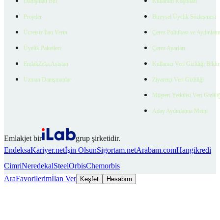
Danışman Bul
Kullanım Koşulları
Projeler
Bireysel Üyelik Sözleşmesi
Ücretsiz İlan Verin
Çerez Politikası ve Aydınlat
Üyelik Paketleri
Çerez Ayarları
EmlakZeka Asistan
Kullanıcı Veri Gizliliği Bildi
Uzman Danışmanlar
Ziyaretçi Veri Gizliliği
Müşteri Yetkilisi Veri Gizlili
Aday Aydınlatma Metni
Emlakjet bir
grup şirketidir.
Endeksa
Kariyer.net
İşin Olsun
Sigortam.net
Arabam.com
Hangikredi
Cimri
Neredekal
SteelOrbis
Chemorbis
Ara
Favorilerim
İlan Ver
Keşfet
Hesabım