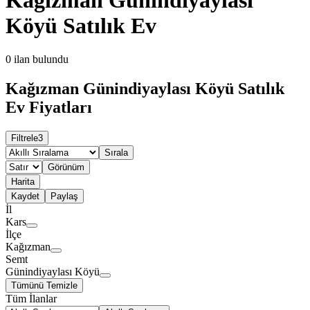
Köyü Satılık Ev
0
ilan bulundu
Kağızman Günindiyaylası Köyü Satılık
Ev Fiyatları
Filtrele
3
Sırala
Görünüm
Harita
Kaydet
Paylaş
İl
Kars
İlçe
Kağızman
Semt
Günindiyaylası Köyü
Tümünü Temizle
Tüm İlanlar