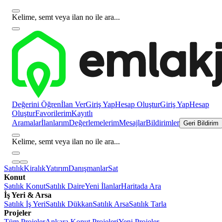
Kelime, semt veya ilan no ile ara...
Değerini Öğren
İlan Ver
Giriş Yap
Hesap Oluştur
Giriş Yap
Hesap
Oluştur
Favorilerim
Kayıtlı
Aramalar
İlanlarım
Değerlemelerim
Mesajlar
Bildirimler
Geri Bildirim
Kelime, semt veya ilan no ile ara...
Satılık
Kiralık
Yatırım
Danışmanlar
Sat
Konut
Satılık Konut
Satılık Daire
Yeni İlanlar
Haritada Ara
İş Yeri & Arsa
Satılık İş Yeri
Satılık Dükkan
Satılık Arsa
Satılık Tarla
Projeler
Tüm Projeler
Ankara Konut Projeleri
Yeni Projeler