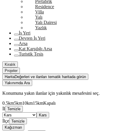
Prefabrik
Residence
Villa
Yalı
Yalı Dairesi
Yazlık
İş Yeri
Devren İş Yeri
Arsa
Kat Karşılığı Arsa
Turistik Tesis
Kiralık
Projeler
Harita
Değerleri ve ilanları tematik haritada görün
Yakınımda Ara
Konumuna yakın ilanlar için yakınlık mesafesini seç.
0.5km
5km
10km
15km
Kapalı
İl
Temizle
Kars
İlçe
Temizle
Kağızman