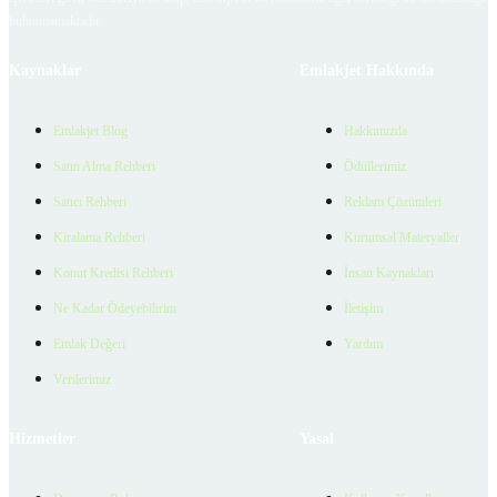
bulunmamaktadır.
Kaynaklar
Emlakjet Hakkında
Emlakjet Blog
Hakkımızda
Satın Alma Rehberi
Ödüllerimiz
Satıcı Rehberi
Reklam Çözümleri
Kiralama Rehberi
Kurumsal Materyaller
Konut Kredisi Rehberi
İnsan Kaynakları
Ne Kadar Ödeyebilirim
İletişim
Emlak Değeri
Yardım
Verilerimiz
Hizmetler
Yasal