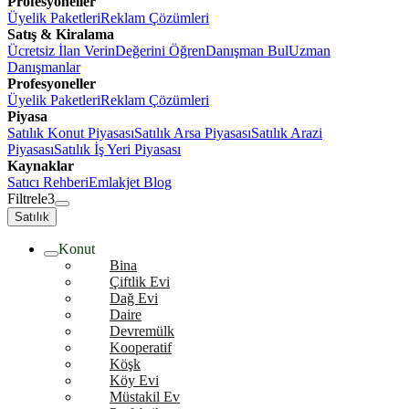
Profesyoneller
Üyelik Paketleri
Reklam Çözümleri
Satış & Kiralama
Ücretsiz İlan Verin
Değerini Öğren
Danışman Bul
Uzman
Danışmanlar
Profesyoneller
Üyelik Paketleri
Reklam Çözümleri
Piyasa
Satılık Konut Piyasası
Satılık Arsa Piyasası
Satılık Arazi
Piyasası
Satılık İş Yeri Piyasası
Kaynaklar
Satıcı Rehberi
Emlakjet Blog
Filtrele
3
Satılık
Konut
Bina
Çiftlik Evi
Dağ Evi
Daire
Devremülk
Kooperatif
Köşk
Köy Evi
Müstakil Ev