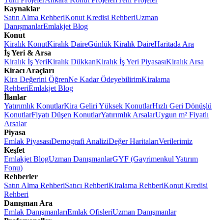
Kaynaklar
Satın Alma Rehberi
Konut Kredisi Rehberi
Uzman
Danışmanlar
Emlakjet Blog
Konut
Kiralık Konut
Kiralık Daire
Günlük Kiralık Daire
Haritada Ara
İş Yeri & Arsa
Kiralık İş Yeri
Kiralık Dükkan
Kiralık İş Yeri Piyasası
Kiralık Arsa
Kiracı Araçları
Kira Değerini Öğren
Ne Kadar Ödeyebilirim
Kiralama
Rehberi
Emlakjet Blog
İlanlar
Yatırımlık Konutlar
Kira Geliri Yüksek Konutlar
Hızlı Geri Dönüşlü
Konutlar
Fiyatı Düşen Konutlar
Yatırımlık Arsalar
Uygun m² Fiyatlı
Arsalar
Piyasa
Emlak Piyasası
Demografi Analizi
Değer Haritaları
Verilerimiz
Keşfet
Emlakjet Blog
Uzman Danışmanlar
GYF (Gayrimenkul Yatırım
Fonu)
Rehberler
Satın Alma Rehberi
Satıcı Rehberi
Kiralama Rehberi
Konut Kredisi
Rehberi
Danışman Ara
Emlak Danışmanları
Emlak Ofisleri
Uzman Danışmanlar