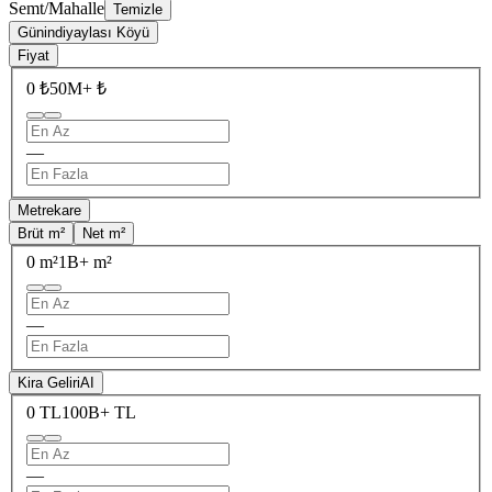
Semt/Mahalle
Temizle
Günindiyaylası Köyü
Fiyat
0 ₺
50M+ ₺
—
Metrekare
Brüt m²
Net m²
0 m²
1B+ m²
—
Kira Geliri
AI
0 TL
100B+ TL
—