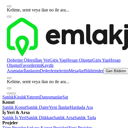
Kelime, semt veya ilan no ile ara...
Değerini Öğren
İlan Ver
Giriş Yap
Hesap Oluştur
Giriş Yap
Hesap
Oluştur
Favorilerim
Kayıtlı
Aramalar
İlanlarım
Değerlemelerim
Mesajlar
Bildirimler
Geri Bildirim
Kelime, semt veya ilan no ile ara...
Satılık
Kiralık
Yatırım
Danışmanlar
Sat
Konut
Satılık Konut
Satılık Daire
Yeni İlanlar
Haritada Ara
İş Yeri & Arsa
Satılık İş Yeri
Satılık Dükkan
Satılık Arsa
Satılık Tarla
Projeler
Tüm Projeler
Ankara Konut Projeleri
Yeni Projeler