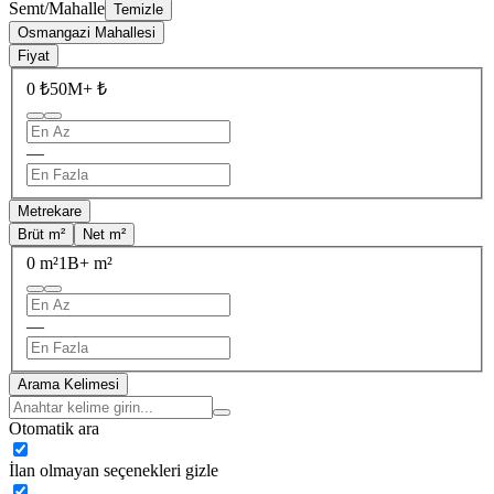
Semt/Mahalle
Temizle
Osmangazi Mahallesi
Fiyat
0 ₺
50M+ ₺
—
Metrekare
Brüt m²
Net m²
0 m²
1B+ m²
—
Arama Kelimesi
Otomatik ara
İlan olmayan seçenekleri gizle