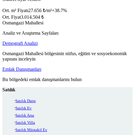
Ort. m² Fiyatı
27.656 ₺/m²
+
38.7
%
Ort. Fiyat
3.014.504 ₺
Osmangazi Mahallesi
Analiz ve Araştırma Sayfaları
Demografi Analizi
Osmangazi Mahallesi bölgesinin nüfus, eğitim ve sosyoekonomik
yapısını inceleyin
Emlak Danışmanları
Bu bölgedeki emlak danışmanlarını bulun
Satılık
Satılık Daire
Satılık Ev
Satılık Arsa
Satılık Villa
Satılık Müstakil Ev