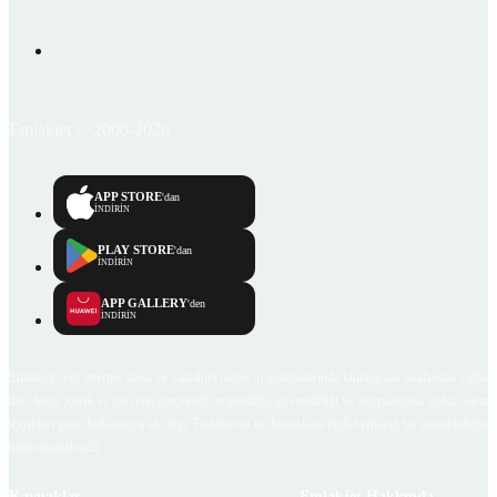
Emlakjet © 2006-2026
APP STORE
'dan
İNDİRİN
PLAY STORE
'dan
İNDİRİN
APP GALLERY
'den
İNDİRİN
Emlakjet.com internet sitesi ve Emlakjet mobil uygulamalarında kullanıcılar tarafından sağlana
ilan, bilgi, içerik ve görselin gerçekliği, orijinalliği, güvenilirliği ve doğruluğuna ilişkin soru
içerikleri giren kullanıcıya ait olup, Emlakjet'in bu hususlarla ilgili herhangi bir sorumluluğu
bulunmamaktadır.
Kaynaklar
Emlakjet Hakkında