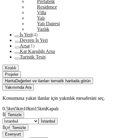
Prefabrik
Residence
Villa
Yalı
Yalı Dairesi
Yazlık
İş Yeri
(4)
Devren İş Yeri
Arsa
(1)
Kat Karşılığı Arsa
Turistik Tesis
Kiralık
Projeler
Harita
Değerleri ve ilanları tematik haritada görün
Yakınımda Ara
Konumuna yakın ilanlar için yakınlık mesafesini seç.
0.5km
5km
10km
15km
Kapalı
İl
Temizle
İstanbul
İlçe
Temizle
Esenyurt