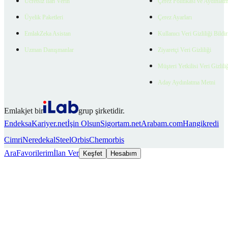
Ücretsiz İlan Verin
Çerez Politikası ve Aydınlat
Üyelik Paketleri
Çerez Ayarları
EmlakZeka Asistan
Kullanıcı Veri Gizliliği Bildi
Uzman Danışmanlar
Ziyaretçi Veri Gizliliği
Müşteri Yetkilisi Veri Gizlili
Aday Aydınlatma Metni
Emlakjet bir
grup şirketidir.
Endeksa
Kariyer.net
İşin Olsun
Sigortam.net
Arabam.com
Hangikredi
Cimri
Neredekal
SteelOrbis
Chemorbis
Ara
Favorilerim
İlan Ver
Keşfet
Hesabım