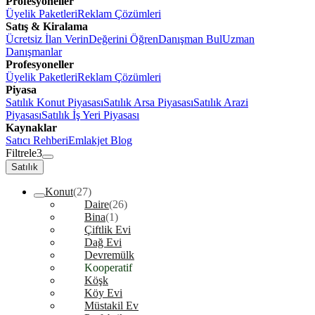
Profesyoneller
Üyelik Paketleri
Reklam Çözümleri
Satış & Kiralama
Ücretsiz İlan Verin
Değerini Öğren
Danışman Bul
Uzman
Danışmanlar
Profesyoneller
Üyelik Paketleri
Reklam Çözümleri
Piyasa
Satılık Konut Piyasası
Satılık Arsa Piyasası
Satılık Arazi
Piyasası
Satılık İş Yeri Piyasası
Kaynaklar
Satıcı Rehberi
Emlakjet Blog
Filtrele
3
Satılık
Konut
(27)
Daire
(26)
Bina
(1)
Çiftlik Evi
Dağ Evi
Devremülk
Kooperatif
Köşk
Köy Evi
Müstakil Ev