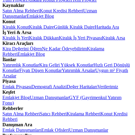
Kaynaklar
Satın Alma Rehberi
Konut Kredisi Rehberi
Uzman
Danışmanlar
Emlakjet Blog
Konut
Kiralık Konut
Kiralık Daire
Günlük Kiralık Daire
Haritada Ara
İş Yeri & Arsa
Kiralık İş Yeri
Kiralık Dükkan
Kiralık İş Yeri Piyasası
Kiralık Arsa
Kiracı Araçları
Kira Değerini Öğren
Ne Kadar Ödeyebilirim
Kiralama
Rehberi
Emlakjet Blog
İlanlar
Yatırımlık Konutlar
Kira Geliri Yüksek Konutlar
Hızlı Geri Dönüşlü
Konutlar
Fiyatı Düşen Konutlar
Yatırımlık Arsalar
Uygun m² Fiyatlı
Arsalar
Piyasa
Emlak Piyasası
Demografi Analizi
Değer Haritaları
Verilerimiz
Keşfet
Emlakjet Blog
Uzman Danışmanlar
GYF (Gayrimenkul Yatırım
Fonu)
Rehberler
Satın Alma Rehberi
Satıcı Rehberi
Kiralama Rehberi
Konut Kredisi
Rehberi
Danışman Ara
Emlak Danışmanları
Emlak Ofisleri
Uzman Danışmanlar