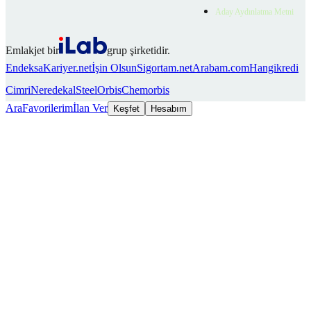
Aday Aydınlatma Metni
Emlakjet bir
grup şirketidir.
Endeksa
Kariyer.net
İşin Olsun
Sigortam.net
Arabam.com
Hangikredi
Cimri
Neredekal
SteelOrbis
Chemorbis
Ara
Favorilerim
İlan Ver
Keşfet
Hesabım