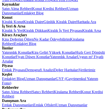
Kaynaklar
Satın Alma Rehberi
Konut Kredisi Rehberi
Uzman
Danışmanlar
Emlakjet Blog
Konut
Kiralık Konut
Kiralık Daire
Günlük Kiralık Daire
Haritada Ara
İş Yeri & Arsa
Kiralık İş Yeri
Kiralık Dükkan
Kiralık İş Yeri Piyasası
Kiralık Arsa
Kiracı Araçları
Kira Değerini Öğren
Ne Kadar Ödeyebilirim
Kiralama
Rehberi
Emlakjet Blog
İlanlar
Yatırımlık Konutlar
Kira Geliri Yüksek Konutlar
Hızlı Geri Dönüşlü
Konutlar
Fiyatı Düşen Konutlar
Yatırımlık Arsalar
Uygun m² Fiyatlı
Arsalar
Piyasa
Emlak Piyasası
Demografi Analizi
Değer Haritaları
Verilerimiz
Keşfet
Emlakjet Blog
Uzman Danışmanlar
GYF (Gayrimenkul Yatırım
Fonu)
Rehberler
Satın Alma Rehberi
Satıcı Rehberi
Kiralama Rehberi
Konut Kredisi
Rehberi
Danışman Ara
Emlak Danışmanları
Emlak Ofisleri
Uzman Danışmanlar