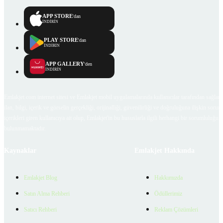
APP STORE
'dan
İNDİRİN
PLAY STORE
'dan
İNDİRİN
APP GALLERY
'den
İNDİRİN
Emlakjet.com internet sitesi ve Emlakjet mobil uygulamalarında kullanıcılar tarafından sağlana
ilan, bilgi, içerik ve görselin gerçekliği, orijinalliği, güvenilirliği ve doğruluğuna ilişkin soru
içerikleri giren kullanıcıya ait olup, Emlakjet'in bu hususlarla ilgili herhangi bir sorumluluğu
bulunmamaktadır.
Kaynaklar
Emlakjet Hakkında
Emlakjet Blog
Hakkımızda
Satın Alma Rehberi
Ödüllerimiz
Satıcı Rehberi
Reklam Çözümleri