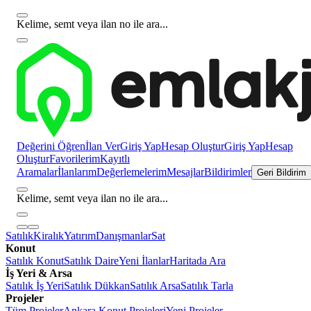
Kelime, semt veya ilan no ile ara...
Değerini Öğren
İlan Ver
Giriş Yap
Hesap Oluştur
Giriş Yap
Hesap
Oluştur
Favorilerim
Kayıtlı
Aramalar
İlanlarım
Değerlemelerim
Mesajlar
Bildirimler
Geri Bildirim
Kelime, semt veya ilan no ile ara...
Satılık
Kiralık
Yatırım
Danışmanlar
Sat
Konut
Satılık Konut
Satılık Daire
Yeni İlanlar
Haritada Ara
İş Yeri & Arsa
Satılık İş Yeri
Satılık Dükkan
Satılık Arsa
Satılık Tarla
Projeler
Tüm Projeler
Ankara Konut Projeleri
Yeni Projeler