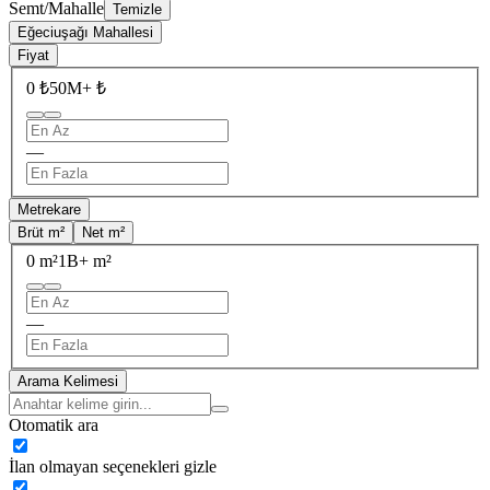
Semt/Mahalle
Temizle
Eğeciuşağı Mahallesi
Fiyat
0 ₺
50M+ ₺
—
Metrekare
Brüt m²
Net m²
0 m²
1B+ m²
—
Arama Kelimesi
Otomatik ara
İlan olmayan seçenekleri gizle