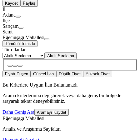
Kaydet
Paylaş
İl
Adana
İlçe
Sarıçam
Semt
Eğeciuşağı Mahallesi
Tümünü Temizle
Tüm İlanlar
Akıllı Sıralama
Fiyatı Düşen
Güncel İlan
Düşük Fiyat
Yüksek Fiyat
Bu Kriterlere Uygun İlan Bulunamadı
Arama kriterlerinizi değiştirerek veya daha geniş bir bölgede
arayarak tekrar deneyebilirsiniz.
Daha Geniş Ara
Aramayı Kaydet
Eğeciuşağı Mahallesi
Analiz ve Araştırma Sayfaları
Demografi Analizi