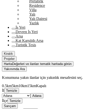
Prefabrik
Residence
Villa
Yalı
Yalı Dairesi
Yazlık
İş Yeri
Devren İş Yeri
Arsa
Kat Karşılığı Arsa
Turistik Tesis
Kiralık
Projeler
Harita
Değerleri ve ilanları tematik haritada görün
Yakınımda Ara
Konumuna yakın ilanlar için yakınlık mesafesini seç.
0.5km
5km
10km
15km
Kapalı
İl
Temizle
Adana
İlçe
Temizle
Sarıçam