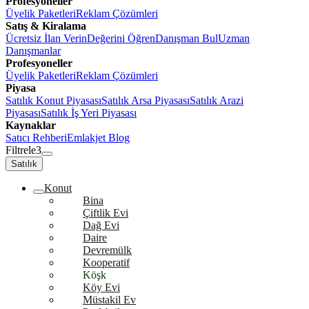
Profesyoneller
Üyelik Paketleri
Reklam Çözümleri
Satış & Kiralama
Ücretsiz İlan Verin
Değerini Öğren
Danışman Bul
Uzman
Danışmanlar
Profesyoneller
Üyelik Paketleri
Reklam Çözümleri
Piyasa
Satılık Konut Piyasası
Satılık Arsa Piyasası
Satılık Arazi
Piyasası
Satılık İş Yeri Piyasası
Kaynaklar
Satıcı Rehberi
Emlakjet Blog
Filtrele
3
Satılık
Konut
Bina
Çiftlik Evi
Dağ Evi
Daire
Devremülk
Kooperatif
Köşk
Köy Evi
Müstakil Ev