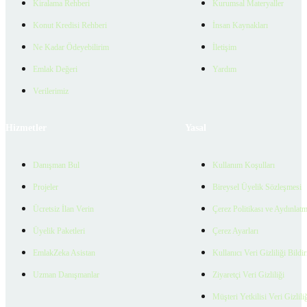
Kiralama Rehberi
Kurumsal Materyaller
Konut Kredisi Rehberi
İnsan Kaynakları
Ne Kadar Ödeyebilirim
İletişim
Emlak Değeri
Yardım
Verilerimiz
Hizmetler
Yasal
Danışman Bul
Kullanım Koşulları
Projeler
Bireysel Üyelik Sözleşmesi
Ücretsiz İlan Verin
Çerez Politikası ve Aydınlat
Üyelik Paketleri
Çerez Ayarları
EmlakZeka Asistan
Kullanıcı Veri Gizliliği Bildi
Uzman Danışmanlar
Ziyaretçi Veri Gizliliği
Müşteri Yetkilisi Veri Gizlili