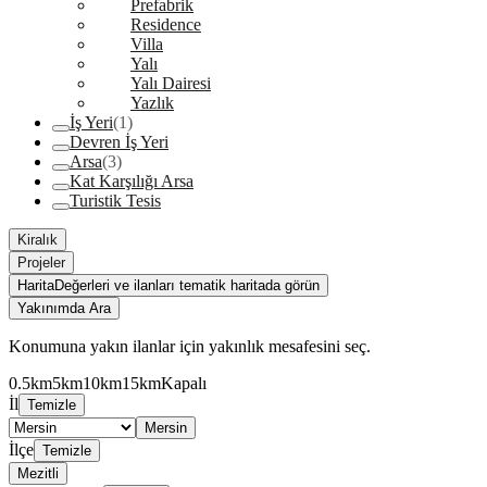
Prefabrik
Residence
Villa
Yalı
Yalı Dairesi
Yazlık
İş Yeri
(1)
Devren İş Yeri
Arsa
(3)
Kat Karşılığı Arsa
Turistik Tesis
Kiralık
Projeler
Harita
Değerleri ve ilanları tematik haritada görün
Yakınımda Ara
Konumuna yakın ilanlar için yakınlık mesafesini seç.
0.5km
5km
10km
15km
Kapalı
İl
Temizle
Mersin
İlçe
Temizle
Mezitli