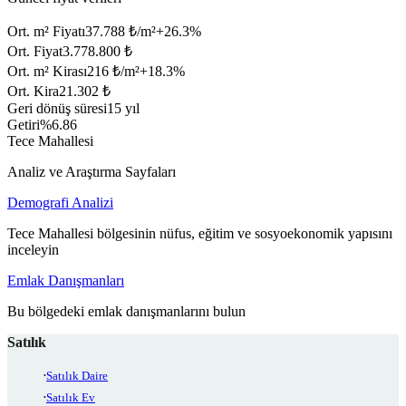
Ort. m² Fiyatı
37.788 ₺/m²
+
26.3
%
Ort. Fiyat
3.778.800 ₺
Ort. m² Kirası
216 ₺/m²
+
18.3
%
Ort. Kira
21.302 ₺
Geri dönüş süresi
15 yıl
Getiri
%6.86
Tece Mahallesi
Analiz ve Araştırma Sayfaları
Demografi Analizi
Tece Mahallesi bölgesinin nüfus, eğitim ve sosyoekonomik yapısını
inceleyin
Emlak Danışmanları
Bu bölgedeki emlak danışmanlarını bulun
Satılık
Satılık Daire
Satılık Ev