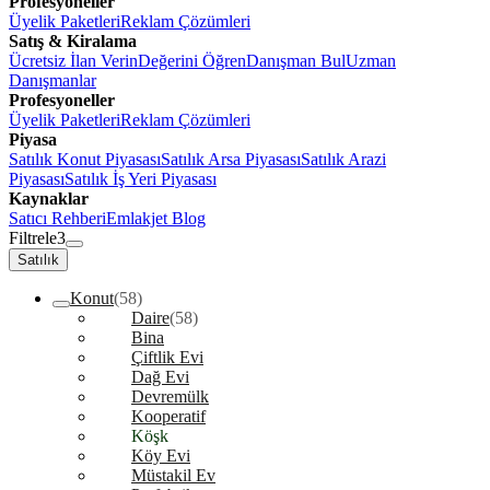
Profesyoneller
Üyelik Paketleri
Reklam Çözümleri
Satış & Kiralama
Ücretsiz İlan Verin
Değerini Öğren
Danışman Bul
Uzman
Danışmanlar
Profesyoneller
Üyelik Paketleri
Reklam Çözümleri
Piyasa
Satılık Konut Piyasası
Satılık Arsa Piyasası
Satılık Arazi
Piyasası
Satılık İş Yeri Piyasası
Kaynaklar
Satıcı Rehberi
Emlakjet Blog
Filtrele
3
Satılık
Konut
(58)
Daire
(58)
Bina
Çiftlik Evi
Dağ Evi
Devremülk
Kooperatif
Köşk
Köy Evi
Müstakil Ev