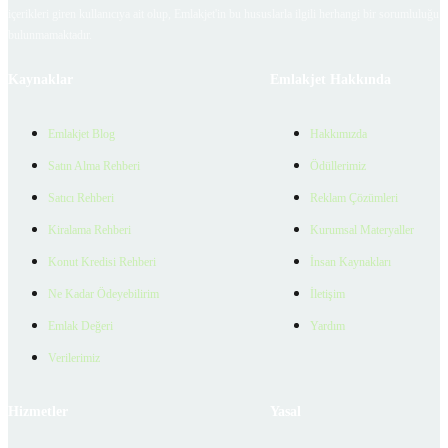
içerikleri giren kullanıcıya ait olup, Emlakjet'in bu hususlarla ilgili herhangi bir sorumluluğu
bulunmamaktadır.
Kaynaklar
Emlakjet Hakkında
Emlakjet Blog
Hakkımızda
Satın Alma Rehberi
Ödüllerimiz
Satıcı Rehberi
Reklam Çözümleri
Kiralama Rehberi
Kurumsal Materyaller
Konut Kredisi Rehberi
İnsan Kaynakları
Ne Kadar Ödeyebilirim
İletişim
Emlak Değeri
Yardım
Verilerimiz
Hizmetler
Yasal