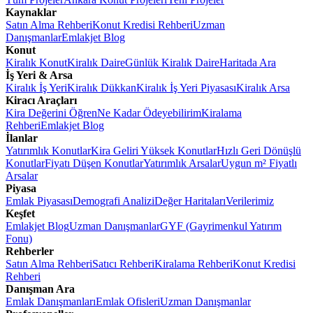
Kaynaklar
Satın Alma Rehberi
Konut Kredisi Rehberi
Uzman
Danışmanlar
Emlakjet Blog
Konut
Kiralık Konut
Kiralık Daire
Günlük Kiralık Daire
Haritada Ara
İş Yeri & Arsa
Kiralık İş Yeri
Kiralık Dükkan
Kiralık İş Yeri Piyasası
Kiralık Arsa
Kiracı Araçları
Kira Değerini Öğren
Ne Kadar Ödeyebilirim
Kiralama
Rehberi
Emlakjet Blog
İlanlar
Yatırımlık Konutlar
Kira Geliri Yüksek Konutlar
Hızlı Geri Dönüşlü
Konutlar
Fiyatı Düşen Konutlar
Yatırımlık Arsalar
Uygun m² Fiyatlı
Arsalar
Piyasa
Emlak Piyasası
Demografi Analizi
Değer Haritaları
Verilerimiz
Keşfet
Emlakjet Blog
Uzman Danışmanlar
GYF (Gayrimenkul Yatırım
Fonu)
Rehberler
Satın Alma Rehberi
Satıcı Rehberi
Kiralama Rehberi
Konut Kredisi
Rehberi
Danışman Ara
Emlak Danışmanları
Emlak Ofisleri
Uzman Danışmanlar