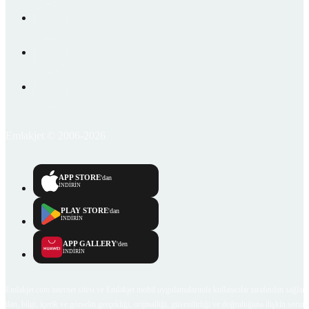
Emlakjet © 2006-2026
APP STORE
'dan
İNDİRİN
PLAY STORE
'dan
İNDİRİN
APP GALLERY
'den
İNDİRİN
Emlakjet.com internet sitesi ve Emlakjet mobil uygulamalarında kullanıcılar tarafından sağlana
ilan, bilgi, içerik ve görselin gerçekliği, orijinalliği, güvenilirliği ve doğruluğuna ilişkin soru