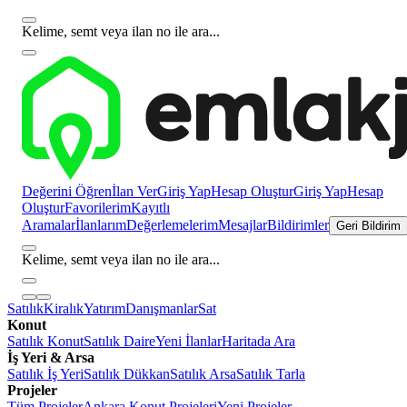
Kelime, semt veya ilan no ile ara...
Değerini Öğren
İlan Ver
Giriş Yap
Hesap Oluştur
Giriş Yap
Hesap
Oluştur
Favorilerim
Kayıtlı
Aramalar
İlanlarım
Değerlemelerim
Mesajlar
Bildirimler
Geri Bildirim
Kelime, semt veya ilan no ile ara...
Satılık
Kiralık
Yatırım
Danışmanlar
Sat
Konut
Satılık Konut
Satılık Daire
Yeni İlanlar
Haritada Ara
İş Yeri & Arsa
Satılık İş Yeri
Satılık Dükkan
Satılık Arsa
Satılık Tarla
Projeler
Tüm Projeler
Ankara Konut Projeleri
Yeni Projeler