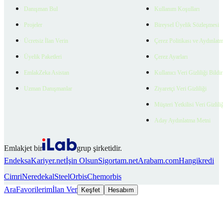
Danışman Bul
Kullanım Koşulları
Projeler
Bireysel Üyelik Sözleşmesi
Ücretsiz İlan Verin
Çerez Politikası ve Aydınlat
Üyelik Paketleri
Çerez Ayarları
EmlakZeka Asistan
Kullanıcı Veri Gizliliği Bildi
Uzman Danışmanlar
Ziyaretçi Veri Gizliliği
Müşteri Yetkilisi Veri Gizlili
Aday Aydınlatma Metni
Emlakjet bir
grup şirketidir.
Endeksa
Kariyer.net
İşin Olsun
Sigortam.net
Arabam.com
Hangikredi
Cimri
Neredekal
SteelOrbis
Chemorbis
Ara
Favorilerim
İlan Ver
Keşfet
Hesabım