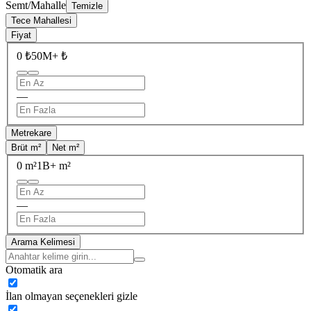
Semt/Mahalle
Temizle
Tece Mahallesi
Fiyat
0 ₺
50M+ ₺
—
Metrekare
Brüt m²
Net m²
0 m²
1B+ m²
—
Arama Kelimesi
Otomatik ara
İlan olmayan seçenekleri gizle