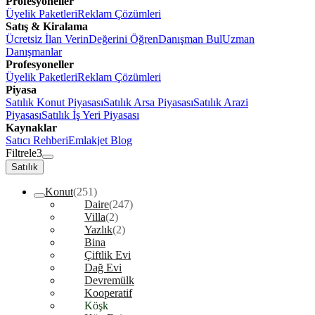
Profesyoneller
Üyelik Paketleri
Reklam Çözümleri
Satış & Kiralama
Ücretsiz İlan Verin
Değerini Öğren
Danışman Bul
Uzman
Danışmanlar
Profesyoneller
Üyelik Paketleri
Reklam Çözümleri
Piyasa
Satılık Konut Piyasası
Satılık Arsa Piyasası
Satılık Arazi
Piyasası
Satılık İş Yeri Piyasası
Kaynaklar
Satıcı Rehberi
Emlakjet Blog
Filtrele
3
Satılık
Konut
(251)
Daire
(247)
Villa
(2)
Yazlık
(2)
Bina
Çiftlik Evi
Dağ Evi
Devremülk
Kooperatif
Köşk