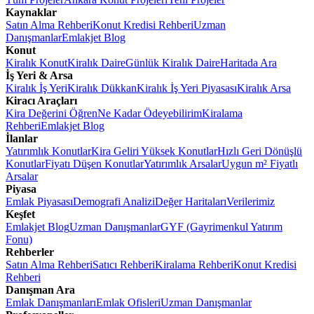
Kaynaklar
Satın Alma Rehberi
Konut Kredisi Rehberi
Uzman
Danışmanlar
Emlakjet Blog
Konut
Kiralık Konut
Kiralık Daire
Günlük Kiralık Daire
Haritada Ara
İş Yeri & Arsa
Kiralık İş Yeri
Kiralık Dükkan
Kiralık İş Yeri Piyasası
Kiralık Arsa
Kiracı Araçları
Kira Değerini Öğren
Ne Kadar Ödeyebilirim
Kiralama
Rehberi
Emlakjet Blog
İlanlar
Yatırımlık Konutlar
Kira Geliri Yüksek Konutlar
Hızlı Geri Dönüşlü
Konutlar
Fiyatı Düşen Konutlar
Yatırımlık Arsalar
Uygun m² Fiyatlı
Arsalar
Piyasa
Emlak Piyasası
Demografi Analizi
Değer Haritaları
Verilerimiz
Keşfet
Emlakjet Blog
Uzman Danışmanlar
GYF (Gayrimenkul Yatırım
Fonu)
Rehberler
Satın Alma Rehberi
Satıcı Rehberi
Kiralama Rehberi
Konut Kredisi
Rehberi
Danışman Ara
Emlak Danışmanları
Emlak Ofisleri
Uzman Danışmanlar