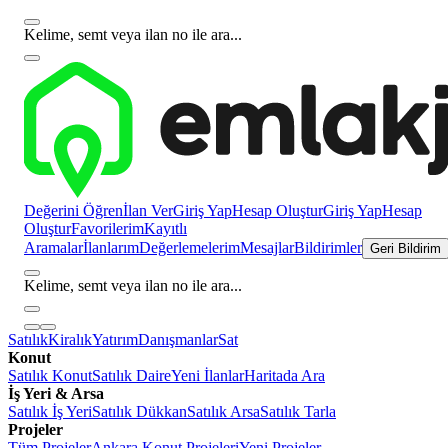
Kelime, semt veya ilan no ile ara...
Değerini Öğren
İlan Ver
Giriş Yap
Hesap Oluştur
Giriş Yap
Hesap
Oluştur
Favorilerim
Kayıtlı
Aramalar
İlanlarım
Değerlemelerim
Mesajlar
Bildirimler
Geri Bildirim
Kelime, semt veya ilan no ile ara...
Satılık
Kiralık
Yatırım
Danışmanlar
Sat
Konut
Satılık Konut
Satılık Daire
Yeni İlanlar
Haritada Ara
İş Yeri & Arsa
Satılık İş Yeri
Satılık Dükkan
Satılık Arsa
Satılık Tarla
Projeler
Tüm Projeler
Ankara Konut Projeleri
Yeni Projeler