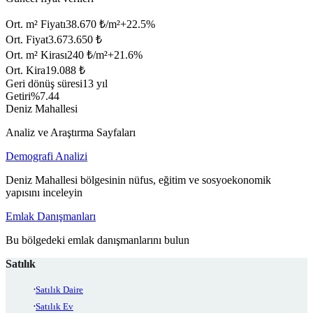
Ort. m² Fiyatı
38.670 ₺/m²
+
22.5
%
Ort. Fiyat
3.673.650 ₺
Ort. m² Kirası
240 ₺/m²
+
21.6
%
Ort. Kira
19.088 ₺
Geri dönüş süresi
13 yıl
Getiri
%7.44
Deniz Mahallesi
Analiz ve Araştırma Sayfaları
Demografi Analizi
Deniz Mahallesi bölgesinin nüfus, eğitim ve sosyoekonomik
yapısını inceleyin
Emlak Danışmanları
Bu bölgedeki emlak danışmanlarını bulun
Satılık
Satılık Daire
Satılık Ev