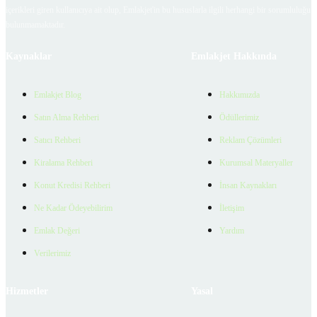
içerikleri giren kullanıcıya ait olup, Emlakjet'in bu hususlarla ilgili herhangi bir sorumluluğu
bulunmamaktadır.
Kaynaklar
Emlakjet Hakkında
Emlakjet Blog
Hakkımızda
Satın Alma Rehberi
Ödüllerimiz
Satıcı Rehberi
Reklam Çözümleri
Kiralama Rehberi
Kurumsal Materyaller
Konut Kredisi Rehberi
İnsan Kaynakları
Ne Kadar Ödeyebilirim
İletişim
Emlak Değeri
Yardım
Verilerimiz
Hizmetler
Yasal