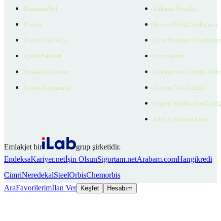
Danışman Bul
Kullanım Koşulları
Projeler
Bireysel Üyelik Sözleşmesi
Ücretsiz İlan Verin
Çerez Politikası ve Aydınlat
Üyelik Paketleri
Çerez Ayarları
EmlakZeka Asistan
Kullanıcı Veri Gizliliği Bildi
Uzman Danışmanlar
Ziyaretçi Veri Gizliliği
Müşteri Yetkilisi Veri Gizlili
Aday Aydınlatma Metni
Emlakjet bir
grup şirketidir.
Endeksa
Kariyer.net
İşin Olsun
Sigortam.net
Arabam.com
Hangikredi
Cimri
Neredekal
SteelOrbis
Chemorbis
Ara
Favorilerim
İlan Ver
Keşfet
Hesabım