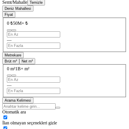
Semt/Mahalle
Temizle
Deniz Mahallesi
Fiyat
0 ₺
50M+ ₺
—
Metrekare
Brüt m²
Net m²
0 m²
1B+ m²
—
Arama Kelimesi
Otomatik ara
İlan olmayan seçenekleri gizle