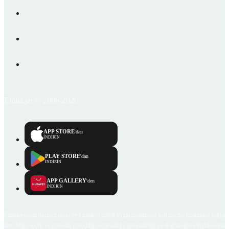
Emlakjet © 2006-2026
APP STORE
'dan
İNDİRİN
PLAY STORE
'dan
İNDİRİN
APP GALLERY
'den
İNDİRİN
Emlakjet.com internet sitesi ve Emlakjet mobil uygulamalarında kullanıcılar tarafından sağlana
ilan, bilgi, içerik ve görselin gerçekliği, orijinalliği, güvenilirliği ve doğruluğuna ilişkin soru