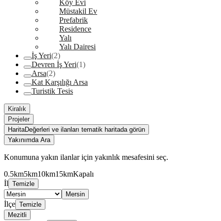
Köy Evi
Müstakil Ev
Prefabrik
Residence
Yalı
Yalı Dairesi
İş Yeri
(2)
Devren İş Yeri
(1)
Arsa
(2)
Kat Karşılığı Arsa
Turistik Tesis
Kiralık
Projeler
Harita
Değerleri ve ilanları tematik haritada görün
Yakınımda Ara
Konumuna yakın ilanlar için yakınlık mesafesini seç.
0.5km
5km
10km
15km
Kapalı
İl
Temizle
Mersin
İlçe
Temizle
Mezitli