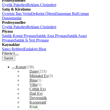
Profesyoneller
Üyelik Paketleri
Reklam Çözümleri
Satış & Kiralama
Ücretsiz İlan Verin
Değerini Öğren
Danışman Bul
Uzman
Danışmanlar
Profesyoneller
Üyelik Paketleri
Reklam Çözümleri
Piyasa
Satılık Konut Piyasası
Satılık Arsa Piyasası
Satılık Arazi
Piyasası
Satılık İş Yeri Piyasası
Kaynaklar
Satıcı Rehberi
Emlakjet Blog
Filtrele
3
Satılık
Konut
(238)
Daire
(233)
Müstakil Ev
(3)
Bina
(1)
Villa
(1)
Çiftlik Evi
Dağ Evi
Devremülk
Kooperatif
Köşk