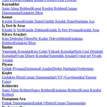
Kaynaklar
Satın Alma Rehberi
Konut Kredisi Rehberi
Uzman
Danışmanlar
Emlakjet Blog
Konut
Kiralık Konut
Kiralık Daire
Günlük Kiralık Daire
Haritada Ara
İş Yeri & Arsa
Kiralık İş Yeri
Kiralık Dükkan
Kiralık İş Yeri Piyasası
Kiralık Arsa
Kiracı Araçları
Kira Değerini Öğren
Ne Kadar Ödeyebilirim
Kiralama
Rehberi
Emlakjet Blog
İlanlar
Yatırımlık Konutlar
Kira Geliri Yüksek Konutlar
Hızlı Geri Dönüşlü
Konutlar
Fiyatı Düşen Konutlar
Yatırımlık Arsalar
Uygun m² Fiyatlı
Arsalar
Piyasa
Emlak Piyasası
Demografi Analizi
Değer Haritaları
Verilerimiz
Keşfet
Emlakjet Blog
Uzman Danışmanlar
GYF (Gayrimenkul Yatırım
Fonu)
Rehberler
Satın Alma Rehberi
Satıcı Rehberi
Kiralama Rehberi
Konut Kredisi
Rehberi
Danışman Ara
Emlak Danışmanları
Emlak Ofisleri
Uzman Danışmanlar