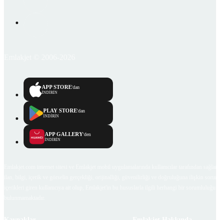
Emlakjet © 2006-2026
APP STORE
'dan
İNDİRİN
PLAY STORE
'dan
İNDİRİN
APP GALLERY
'den
İNDİRİN
Emlakjet.com internet sitesi ve Emlakjet mobil uygulamalarında kullanıcılar tarafından sağlana
ilan, bilgi, içerik ve görselin gerçekliği, orijinalliği, güvenilirliği ve doğruluğuna ilişkin soru
içerikleri giren kullanıcıya ait olup, Emlakjet'in bu hususlarla ilgili herhangi bir sorumluluğu
bulunmamaktadır.
Kaynaklar
Emlakjet Hakkında