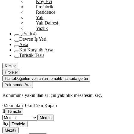
Köy Evi
Prefabrik
Residence
Yalı
Yalı Dairesi
Yazlık
İş Yeri
(4)
Devren İş Yeri
Arsa
Kat Karşılığı Arsa
Turistik Tesis
Kiralık
Projeler
Harita
Değerleri ve ilanları tematik haritada görün
Yakınımda Ara
Konumuna yakın ilanlar için yakınlık mesafesini seç.
0.5km
5km
10km
15km
Kapalı
İl
Temizle
Mersin
İlçe
Temizle
Mezitli