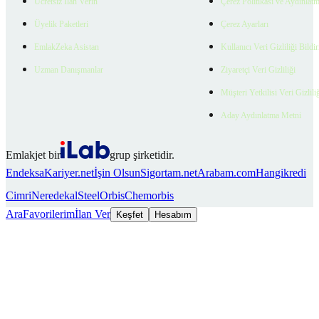
Ücretsiz İlan Verin
Çerez Politikası ve Aydınlat
Üyelik Paketleri
Çerez Ayarları
EmlakZeka Asistan
Kullanıcı Veri Gizliliği Bildi
Uzman Danışmanlar
Ziyaretçi Veri Gizliliği
Müşteri Yetkilisi Veri Gizlili
Aday Aydınlatma Metni
Emlakjet bir
grup şirketidir.
Endeksa
Kariyer.net
İşin Olsun
Sigortam.net
Arabam.com
Hangikredi
Cimri
Neredekal
SteelOrbis
Chemorbis
Ara
Favorilerim
İlan Ver
Keşfet
Hesabım