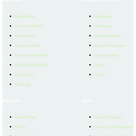
Emlakjet Blog
Hakkımızda
Satın Alma Rehberi
Ödüllerimiz
Satıcı Rehberi
Reklam Çözümleri
Kiralama Rehberi
Kurumsal Materyaller
Konut Kredisi Rehberi
İnsan Kaynakları
Ne Kadar Ödeyebilirim
İletişim
Emlak Değeri
Yardım
Verilerimiz
Hizmetler
Yasal
Danışman Bul
Kullanım Koşulları
Projeler
Bireysel Üyelik Sözleşmesi