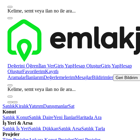
Kelime, semt veya ilan no ile ara...
Değerini Öğren
İlan Ver
Giriş Yap
Hesap Oluştur
Giriş Yap
Hesap
Oluştur
Favorilerim
Kayıtlı
Aramalar
İlanlarım
Değerlemelerim
Mesajlar
Bildirimler
Geri Bildirim
Kelime, semt veya ilan no ile ara...
Satılık
Kiralık
Yatırım
Danışmanlar
Sat
Konut
Satılık Konut
Satılık Daire
Yeni İlanlar
Haritada Ara
İş Yeri & Arsa
Satılık İş Yeri
Satılık Dükkan
Satılık Arsa
Satılık Tarla
Projeler
Tüm Projeler
Ankara Konut Projeleri
Yeni Projeler