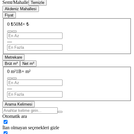
Semt/Mahalle
Temizle
Akdeniz Mahallesi
Fiyat
0 ₺
50M+ ₺
—
Metrekare
Brüt m²
Net m²
0 m²
1B+ m²
—
Arama Kelimesi
Otomatik ara
İlan olmayan seçenekleri gizle