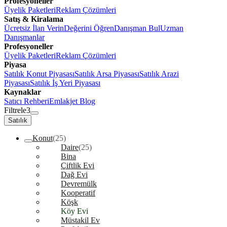
Profesyoneller
Üyelik Paketleri
Reklam Çözümleri
Satış & Kiralama
Ücretsiz İlan Verin
Değerini Öğren
Danışman Bul
Uzman
Danışmanlar
Profesyoneller
Üyelik Paketleri
Reklam Çözümleri
Piyasa
Satılık Konut Piyasası
Satılık Arsa Piyasası
Satılık Arazi
Piyasası
Satılık İş Yeri Piyasası
Kaynaklar
Satıcı Rehberi
Emlakjet Blog
Filtrele
3
Satılık
Konut
(25)
Daire
(25)
Bina
Çiftlik Evi
Dağ Evi
Devremülk
Kooperatif
Köşk
Köy Evi
Müstakil Ev