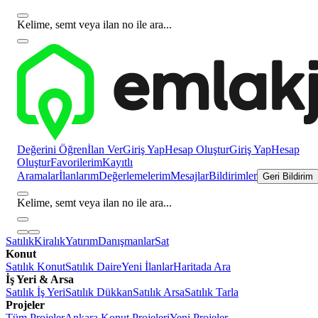
Kelime, semt veya ilan no ile ara...
Değerini Öğren
İlan Ver
Giriş Yap
Hesap Oluştur
Giriş Yap
Hesap
Oluştur
Favorilerim
Kayıtlı
Aramalar
İlanlarım
Değerlemelerim
Mesajlar
Bildirimler
Geri Bildirim
Kelime, semt veya ilan no ile ara...
Satılık
Kiralık
Yatırım
Danışmanlar
Sat
Konut
Satılık Konut
Satılık Daire
Yeni İlanlar
Haritada Ara
İş Yeri & Arsa
Satılık İş Yeri
Satılık Dükkan
Satılık Arsa
Satılık Tarla
Projeler
Tüm Projeler
Ankara Konut Projeleri
Yeni Projeler