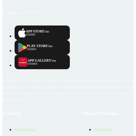
Emlakjet © 2006-2026
APP STORE
'dan
İNDİRİN
PLAY STORE
'dan
İNDİRİN
APP GALLERY
'den
İNDİRİN
Emlakjet.com internet sitesi ve Emlakjet mobil uygulamalarında kullanıcılar tarafından sağlana
ilan, bilgi, içerik ve görselin gerçekliği, orijinalliği, güvenilirliği ve doğruluğuna ilişkin soru
içerikleri giren kullanıcıya ait olup, Emlakjet'in bu hususlarla ilgili herhangi bir sorumluluğu
bulunmamaktadır.
Kaynaklar
Emlakjet Hakkında
Emlakjet Blog
Hakkımızda