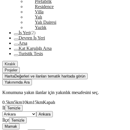
Prefabrik
Residence
Villa
Yalı
Yalı Dairesi
Yazlık
İş Yeri
(2)
Devren İş Yeri
Arsa
Kat Karşılığı Arsa
Turistik Tesis
Kiralık
Projeler
Harita
Değerleri ve ilanları tematik haritada görün
Yakınımda Ara
Konumuna yakın ilanlar için yakınlık mesafesini seç.
0.5km
5km
10km
15km
Kapalı
İl
Temizle
Ankara
İlçe
Temizle
Mamak