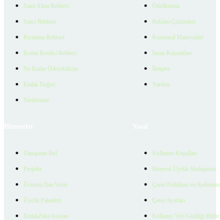
Satın Alma Rehberi
Ödüllerimiz
Satıcı Rehberi
Reklam Çözümleri
Kiralama Rehberi
Kurumsal Materyaller
Konut Kredisi Rehberi
İnsan Kaynakları
Ne Kadar Ödeyebilirim
İletişim
Emlak Değeri
Yardım
Verilerimiz
Hizmetler
Yasal
Danışman Bul
Kullanım Koşulları
Projeler
Bireysel Üyelik Sözleşmesi
Ücretsiz İlan Verin
Çerez Politikası ve Aydınlat
Üyelik Paketleri
Çerez Ayarları
EmlakZeka Asistan
Kullanıcı Veri Gizliliği Bildi