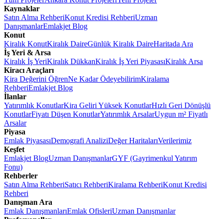
Kaynaklar
Satın Alma Rehberi
Konut Kredisi Rehberi
Uzman
Danışmanlar
Emlakjet Blog
Konut
Kiralık Konut
Kiralık Daire
Günlük Kiralık Daire
Haritada Ara
İş Yeri & Arsa
Kiralık İş Yeri
Kiralık Dükkan
Kiralık İş Yeri Piyasası
Kiralık Arsa
Kiracı Araçları
Kira Değerini Öğren
Ne Kadar Ödeyebilirim
Kiralama
Rehberi
Emlakjet Blog
İlanlar
Yatırımlık Konutlar
Kira Geliri Yüksek Konutlar
Hızlı Geri Dönüşlü
Konutlar
Fiyatı Düşen Konutlar
Yatırımlık Arsalar
Uygun m² Fiyatlı
Arsalar
Piyasa
Emlak Piyasası
Demografi Analizi
Değer Haritaları
Verilerimiz
Keşfet
Emlakjet Blog
Uzman Danışmanlar
GYF (Gayrimenkul Yatırım
Fonu)
Rehberler
Satın Alma Rehberi
Satıcı Rehberi
Kiralama Rehberi
Konut Kredisi
Rehberi
Danışman Ara
Emlak Danışmanları
Emlak Ofisleri
Uzman Danışmanlar