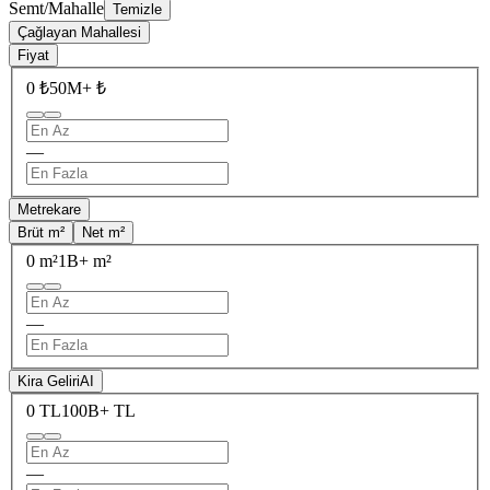
Semt/Mahalle
Temizle
Çağlayan Mahallesi
Fiyat
0 ₺
50M+ ₺
—
Metrekare
Brüt m²
Net m²
0 m²
1B+ m²
—
Kira Geliri
AI
0 TL
100B+ TL
—