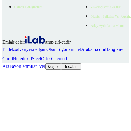
Uzman Danışmanlar
Ziyaretçi Veri Gizliliği
Müşteri Yetkilisi Veri Gizlili
Aday Aydınlatma Metni
Emlakjet bir
grup şirketidir.
Endeksa
Kariyer.net
İşin Olsun
Sigortam.net
Arabam.com
Hangikredi
Cimri
Neredekal
SteelOrbis
Chemorbis
Ara
Favorilerim
İlan Ver
Keşfet
Hesabım