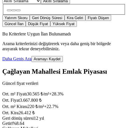
Akıllı Sıralama
Yatırım Skoru
Geri Dönüş Süresi
Kira Geliri
Fiyatı Düşen
Güncel İlan
Düşük Fiyat
Yüksek Fiyat
Bu Kriterlere Uygun İlan Bulunamadı
Arama kriterlerinizi değiştirerek veya daha geniş bir bölgede
arayarak tekrar deneyebilirsiniz.
Daha Geniş Ara
Aramayı Kaydet
Çağlayan Mahallesi Emlak Piyasası
Güncel fiyat verileri
Ort. m² Fiyatı
30.565 ₺/m²
+
28.3
%
Ort. Fiyat
3.667.800 ₺
Ort. m² Kirası
220 ₺/m²
+
22.7
%
Ort. Kira
26.412 ₺
Geri dönüş süresi
12 yıl
Getiri
%8.64