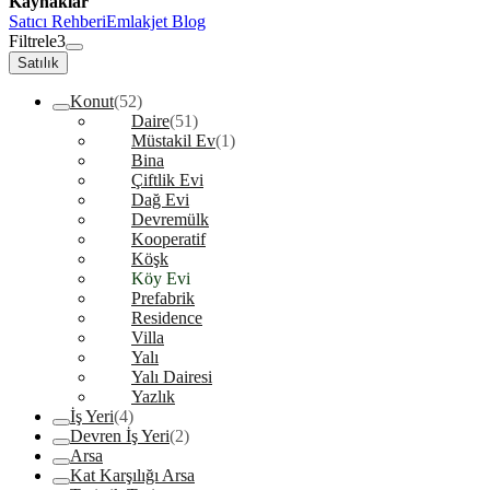
Kaynaklar
Satıcı Rehberi
Emlakjet Blog
Filtrele
3
Satılık
Konut
(52)
Daire
(51)
Müstakil Ev
(1)
Bina
Çiftlik Evi
Dağ Evi
Devremülk
Kooperatif
Köşk
Köy Evi
Prefabrik
Residence
Villa
Yalı
Yalı Dairesi
Yazlık
İş Yeri
(4)
Devren İş Yeri
(2)
Arsa
Kat Karşılığı Arsa