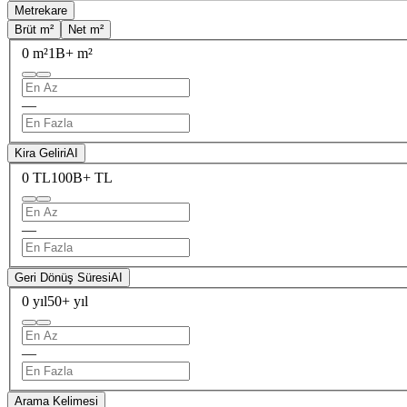
Metrekare
Brüt m²
Net m²
0 m²
1B+ m²
—
Kira Geliri
AI
0 TL
100B+ TL
—
Geri Dönüş Süresi
AI
0 yıl
50+ yıl
—
Arama Kelimesi