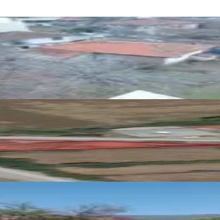
tılık
i Satılık Parsel Ve Binası
 (523 M²) Arsa İçinde (köşe Bina)