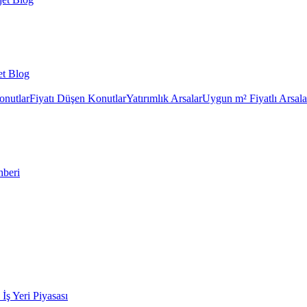
et Blog
onutlar
Fiyatı Düşen Konutlar
Yatırımlık Arsalar
Uygun m² Fiyatlı Arsala
hberi
k İş Yeri Piyasası