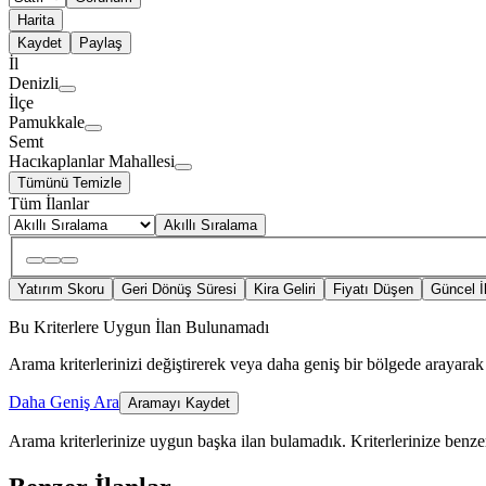
Harita
Kaydet
Paylaş
İl
Denizli
İlçe
Pamukkale
Semt
Hacıkaplanlar Mahallesi
Tümünü Temizle
Tüm İlanlar
Akıllı Sıralama
Yatırım Skoru
Geri Dönüş Süresi
Kira Geliri
Fiyatı Düşen
Güncel İ
Bu Kriterlere Uygun İlan Bulunamadı
Arama kriterlerinizi değiştirerek veya daha geniş bir bölgede arayarak 
Daha Geniş Ara
Aramayı Kaydet
Arama kriterlerinize uygun başka ilan bulamadık.
Kriterlerinize benzer