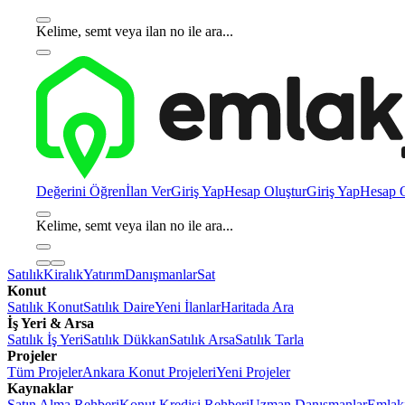
Kelime, semt veya ilan no ile ara...
Değerini Öğren
İlan Ver
Giriş Yap
Hesap Oluştur
Giriş Yap
Hesap O
Kelime, semt veya ilan no ile ara...
Satılık
Kiralık
Yatırım
Danışmanlar
Sat
Konut
Satılık Konut
Satılık Daire
Yeni İlanlar
Haritada Ara
İş Yeri & Arsa
Satılık İş Yeri
Satılık Dükkan
Satılık Arsa
Satılık Tarla
Projeler
Tüm Projeler
Ankara Konut Projeleri
Yeni Projeler
Kaynaklar
Satın Alma Rehberi
Konut Kredisi Rehberi
Uzman Danışmanlar
Emlakj