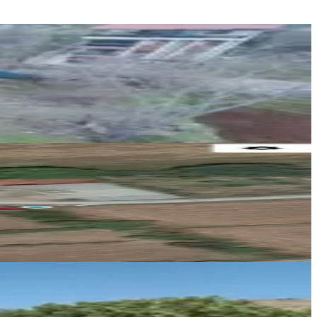
Tercih Gayrimenkul
Halil Çetinkaya
Ara
Tercih Gayrimenkul
Halil Çetinkaya
Ara
Revizyon Gayrimenkul
Serhat Çam