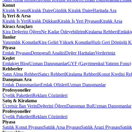
Konut
Kiralık Konut
Kiralık Daire
Günlük Kiralık Daire
Haritada Ara
İş Yeri & Arsa
Kiralık İş Yeri
Kiralık Dükkan
Kiralık İş Yeri Piyasası
Kiralık Arsa
Kiracı Araçları
Kira Değerini Öğren
Ne Kadar Ödeyebilirim
Kiralama Rehberi
Emlakj
İlanlar
Yatırımlık Konutlar
Kira Geliri Yüksek Konutlar
Hızlı Geri Dönüşlü K
Piyasa
Emlak Piyasası
Demografi Analizi
Değer Haritaları
Verilerimiz
Keşfet
Emlakjet Blog
Uzman Danışmanlar
GYF (Gayrimenkul Yatırım Fonu)
Rehberler
Satın Alma Rehberi
Satıcı Rehberi
Kiralama Rehberi
Konut Kredisi Re
Danışman Ara
Emlak Danışmanları
Emlak Ofisleri
Uzman Danışmanlar
Profesyoneller
Üyelik Paketleri
Reklam Çözümleri
Satış & Kiralama
Ücretsiz İlan Verin
Değerini Öğren
Danışman Bul
Uzman Danışmanlar
Profesyoneller
Üyelik Paketleri
Reklam Çözümleri
Piyasa
Satılık Konut Piyasası
Satılık Arsa Piyasası
Satılık Arazi Piyasası
Satılı