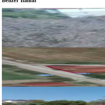
Benzer İlanlar
Tercih'ten Tekkeköy'de Köy İçi Sa
Pamukkale, Tekke Mahallesi
2+1
·
110 m²
·
11.02.2026
5.490.000 ₺
Tercih'ten Karakurt'ta Yol Cephel
Pamukkale, Karakurt Mahallesi
3+1
·
130 m²
·
11.02.2026
3.490.000 ₺
MANZARALI
%
10
Pamukkale Akköy'de Müstakil Ev
Pamukkale, Akköy Mahallesi