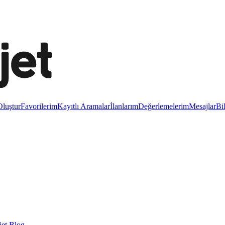
luştur
Favorilerim
Kayıtlı Aramalar
İlanlarım
Değerlemelerim
Mesajlar
Bi
et Blog