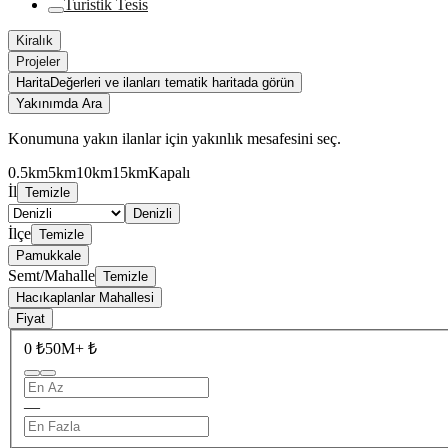
Turistik Tesis
Kiralık
Projeler
Harita
Değerleri ve ilanları tematik haritada görün
Yakınımda Ara
Konumuna yakın ilanlar için yakınlık mesafesini seç.
0.5km
5km
10km
15km
Kapalı
İl
Temizle
Denizli
İlçe
Temizle
Pamukkale
Semt/Mahalle
Temizle
Hacıkaplanlar Mahallesi
Fiyat
0 ₺
50M+ ₺
—