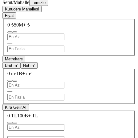
Semt/Mahalle
Temizle
Kurudere Mahallesi
Fiyat
0 ₺
50M+ ₺
—
Metrekare
Brüt m²
Net m²
0 m²
1B+ m²
—
Kira Geliri
AI
0 TL
100B+ TL
—