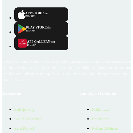
APP STORE
'dan
İNDİRİN
PLAY STORE
'dan
İNDİRİN
APP GALLERY
'den
İNDİRİN
Emlakjet.com internet sitesi ve Emlakjet mobil uygulamalarında kullanıcılar tarafından sağlana
ilan, bilgi, içerik ve görselin gerçekliği, orijinalliği, güvenilirliği ve doğruluğuna ilişkin soru
içerikleri giren kullanıcıya ait olup, Emlakjet'in bu hususlarla ilgili herhangi bir sorumluluğu
bulunmamaktadır.
Kaynaklar
Emlakjet Hakkında
Emlakjet Blog
Hakkımızda
Satın Alma Rehberi
Ödüllerimiz
Satıcı Rehberi
Reklam Çözümleri