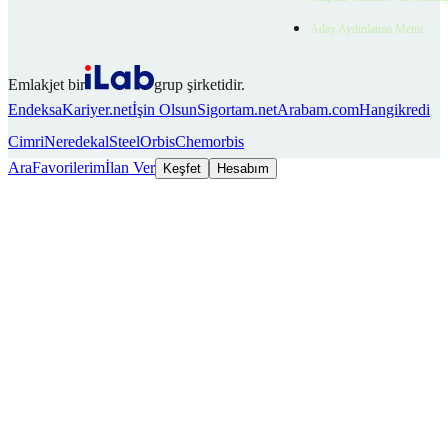
Aday Aydınlatma Metni
Emlakjet bir
grup şirketidir.
Endeksa
Kariyer.net
İşin Olsun
Sigortam.net
Arabam.com
Hangikredi
Cimri
Neredekal
SteelOrbis
Chemorbis
Ara
Favorilerim
İlan Ver
Keşfet
Hesabım