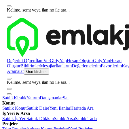
Kelime, semt veya ilan no ile ara...
Değerini Öğren
İlan Ver
Giriş Yap
Hesap Oluştur
Giriş Yap
Hesap
Oluştur
Bildirimler
Mesajlar
İlanlarım
Değerlemelerim
Favorilerim
Kayı
Aramalar
Geri Bildirim
Kelime, semt veya ilan no ile ara...
Satılık
Kiralık
Yatırım
Danışmanlar
Sat
Konut
Satılık Konut
Satılık Daire
Yeni İlanlar
Haritada Ara
İş Yeri & Arsa
Satılık İş Yeri
Satılık Dükkan
Satılık Arsa
Satılık Tarla
Projeler
Tüm Projeler
Ankara Konut Projeleri
Yeni Projeler