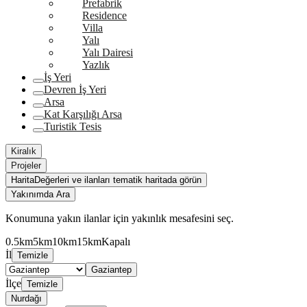
Prefabrik
Residence
Villa
Yalı
Yalı Dairesi
Yazlık
İş Yeri
Devren İş Yeri
Arsa
Kat Karşılığı Arsa
Turistik Tesis
Kiralık
Projeler
Harita
Değerleri ve ilanları tematik haritada görün
Yakınımda Ara
Konumuna yakın ilanlar için yakınlık mesafesini seç.
0.5km
5km
10km
15km
Kapalı
İl
Temizle
Gaziantep
İlçe
Temizle
Nurdağı