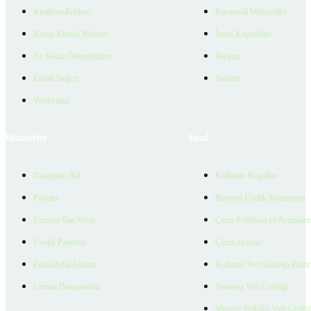
Kiralama Rehberi
Kurumsal Materyaller
Konut Kredisi Rehberi
İnsan Kaynakları
Ne Kadar Ödeyebilirim
İletişim
Emlak Değeri
Yardım
Verilerimiz
Hizmetler
Yasal
Danışman Bul
Kullanım Koşulları
Projeler
Bireysel Üyelik Sözleşmesi
Ücretsiz İlan Verin
Çerez Politikası ve Aydınlat
Üyelik Paketleri
Çerez Ayarları
EmlakZeka Asistan
Kullanıcı Veri Gizliliği Bildi
Uzman Danışmanlar
Ziyaretçi Veri Gizliliği
Müşteri Yetkilisi Veri Gizlili