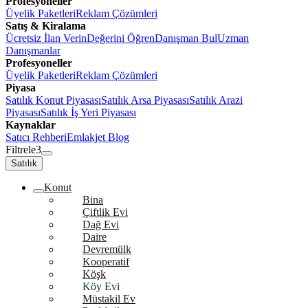
Profesyoneller
Üyelik Paketleri
Reklam Çözümleri
Satış & Kiralama
Ücretsiz İlan Verin
Değerini Öğren
Danışman Bul
Uzman
Danışmanlar
Profesyoneller
Üyelik Paketleri
Reklam Çözümleri
Piyasa
Satılık Konut Piyasası
Satılık Arsa Piyasası
Satılık Arazi
Piyasası
Satılık İş Yeri Piyasası
Kaynaklar
Satıcı Rehberi
Emlakjet Blog
Filtrele
3
Satılık
Konut
Bina
Çiftlik Evi
Dağ Evi
Daire
Devremülk
Kooperatif
Köşk
Köy Evi
Müstakil Ev