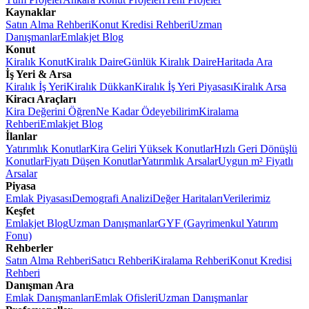
Kaynaklar
Satın Alma Rehberi
Konut Kredisi Rehberi
Uzman
Danışmanlar
Emlakjet Blog
Konut
Kiralık Konut
Kiralık Daire
Günlük Kiralık Daire
Haritada Ara
İş Yeri & Arsa
Kiralık İş Yeri
Kiralık Dükkan
Kiralık İş Yeri Piyasası
Kiralık Arsa
Kiracı Araçları
Kira Değerini Öğren
Ne Kadar Ödeyebilirim
Kiralama
Rehberi
Emlakjet Blog
İlanlar
Yatırımlık Konutlar
Kira Geliri Yüksek Konutlar
Hızlı Geri Dönüşlü
Konutlar
Fiyatı Düşen Konutlar
Yatırımlık Arsalar
Uygun m² Fiyatlı
Arsalar
Piyasa
Emlak Piyasası
Demografi Analizi
Değer Haritaları
Verilerimiz
Keşfet
Emlakjet Blog
Uzman Danışmanlar
GYF (Gayrimenkul Yatırım
Fonu)
Rehberler
Satın Alma Rehberi
Satıcı Rehberi
Kiralama Rehberi
Konut Kredisi
Rehberi
Danışman Ara
Emlak Danışmanları
Emlak Ofisleri
Uzman Danışmanlar