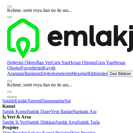
Kelime, semt veya ilan no ile ara...
Değerini Öğren
İlan Ver
Giriş Yap
Hesap Oluştur
Giriş Yap
Hesap
Oluştur
Favorilerim
Kayıtlı
Aramalar
İlanlarım
Değerlemelerim
Mesajlar
Bildirimler
Geri Bildirim
Kelime, semt veya ilan no ile ara...
Satılık
Kiralık
Yatırım
Danışmanlar
Sat
Konut
Satılık Konut
Satılık Daire
Yeni İlanlar
Haritada Ara
İş Yeri & Arsa
Satılık İş Yeri
Satılık Dükkan
Satılık Arsa
Satılık Tarla
Projeler
Tüm Projeler
Ankara Konut Projeleri
Yeni Projeler