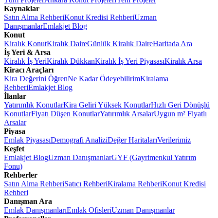
Kaynaklar
Satın Alma Rehberi
Konut Kredisi Rehberi
Uzman
Danışmanlar
Emlakjet Blog
Konut
Kiralık Konut
Kiralık Daire
Günlük Kiralık Daire
Haritada Ara
İş Yeri & Arsa
Kiralık İş Yeri
Kiralık Dükkan
Kiralık İş Yeri Piyasası
Kiralık Arsa
Kiracı Araçları
Kira Değerini Öğren
Ne Kadar Ödeyebilirim
Kiralama
Rehberi
Emlakjet Blog
İlanlar
Yatırımlık Konutlar
Kira Geliri Yüksek Konutlar
Hızlı Geri Dönüşlü
Konutlar
Fiyatı Düşen Konutlar
Yatırımlık Arsalar
Uygun m² Fiyatlı
Arsalar
Piyasa
Emlak Piyasası
Demografi Analizi
Değer Haritaları
Verilerimiz
Keşfet
Emlakjet Blog
Uzman Danışmanlar
GYF (Gayrimenkul Yatırım
Fonu)
Rehberler
Satın Alma Rehberi
Satıcı Rehberi
Kiralama Rehberi
Konut Kredisi
Rehberi
Danışman Ara
Emlak Danışmanları
Emlak Ofisleri
Uzman Danışmanlar