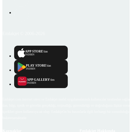
Emlakjet © 2006-2026
APP STORE
'dan
İNDİRİN
PLAY STORE
'dan
İNDİRİN
APP GALLERY
'den
İNDİRİN
Emlakjet.com internet sitesi ve Emlakjet mobil uygulamalarında kullanıcılar tarafından sağlana
ilan, bilgi, içerik ve görselin gerçekliği, orijinalliği, güvenilirliği ve doğruluğuna ilişkin soru
içerikleri giren kullanıcıya ait olup, Emlakjet'in bu hususlarla ilgili herhangi bir sorumluluğu
bulunmamaktadır.
Kaynaklar
Emlakjet Hakkında