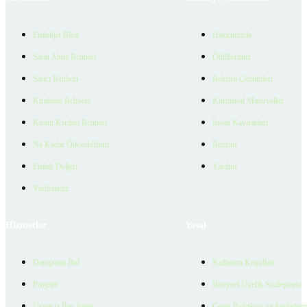
Emlakjet Blog
Hakkımızda
Satın Alma Rehberi
Ödüllerimiz
Satıcı Rehberi
Reklam Çözümleri
Kiralama Rehberi
Kurumsal Materyaller
Konut Kredisi Rehberi
İnsan Kaynakları
Ne Kadar Ödeyebilirim
İletişim
Emlak Değeri
Yardım
Verilerimiz
Hizmetler
Yasal
Danışman Bul
Kullanım Koşulları
Projeler
Bireysel Üyelik Sözleşmesi
Ücretsiz İlan Verin
Çerez Politikası ve Aydınlat