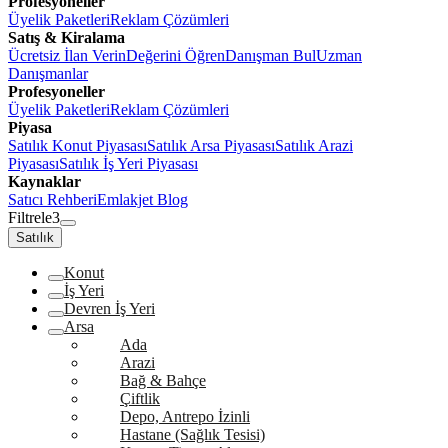
Profesyoneller
Üyelik Paketleri
Reklam Çözümleri
Satış & Kiralama
Ücretsiz İlan Verin
Değerini Öğren
Danışman Bul
Uzman
Danışmanlar
Profesyoneller
Üyelik Paketleri
Reklam Çözümleri
Piyasa
Satılık Konut Piyasası
Satılık Arsa Piyasası
Satılık Arazi
Piyasası
Satılık İş Yeri Piyasası
Kaynaklar
Satıcı Rehberi
Emlakjet Blog
Filtrele
3
Satılık
Konut
İş Yeri
Devren İş Yeri
Arsa
Ada
Arazi
Bağ & Bahçe
Çiftlik
Depo, Antrepo İzinli
Hastane (Sağlık Tesisi)