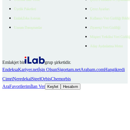
Üyelik Paketleri
Çerez Ayarları
EmlakZeka Asistan
Kullanıcı Veri Gizliliği Bildi
Uzman Danışmanlar
Ziyaretçi Veri Gizliliği
Müşteri Yetkilisi Veri Gizlili
Aday Aydınlatma Metni
Emlakjet bir
grup şirketidir.
Endeksa
Kariyer.net
İşin Olsun
Sigortam.net
Arabam.com
Hangikredi
Cimri
Neredekal
SteelOrbis
Chemorbis
Ara
Favorilerim
İlan Ver
Keşfet
Hesabım