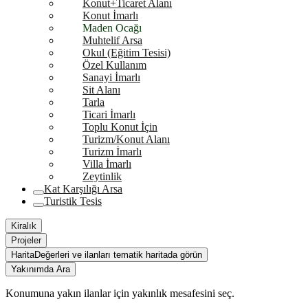
Konut+Ticaret Alanı
Konut İmarlı
Maden Ocağı
Muhtelif Arsa
Okul (Eğitim Tesisi)
Özel Kullanım
Sanayi İmarlı
Sit Alanı
Tarla
Ticari İmarlı
Toplu Konut İçin
Turizm/Konut Alanı
Turizm İmarlı
Villa İmarlı
Zeytinlik
Kat Karşılığı Arsa
Turistik Tesis
Kiralık
Projeler
Harita
Değerleri ve ilanları tematik haritada görün
Yakınımda Ara
Konumuna yakın ilanlar için yakınlık mesafesini seç.