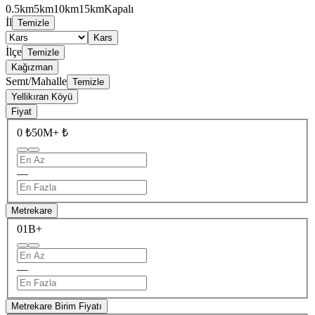
0.5km
5km
10km
15km
Kapalı
İl
Temizle
Kars
İlçe
Temizle
Kağızman
Semt/Mahalle
Temizle
Yellikıran Köyü
Fiyat
0 ₺
50M+ ₺
—
Metrekare
0
1B+
—
Metrekare Birim Fiyatı