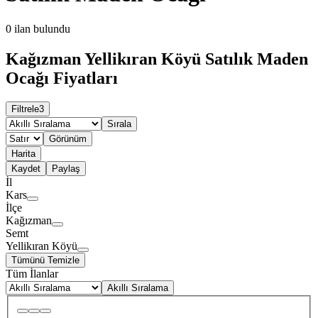
0
ilan bulundu
Kağızman Yellikıran Köyü Satılık Maden
Ocağı Fiyatları
Filtrele
3
Sırala
Görünüm
Harita
Kaydet
Paylaş
İl
Kars
İlçe
Kağızman
Semt
Yellikıran Köyü
Tümünü Temizle
Tüm İlanlar
Akıllı Sıralama