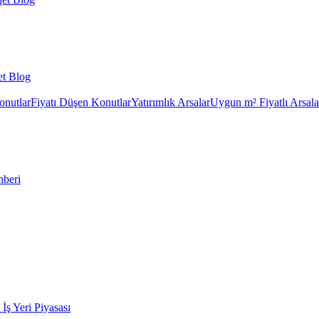
et Blog
onutlar
Fiyatı Düşen Konutlar
Yatırımlık Arsalar
Uygun m² Fiyatlı Arsala
hberi
k İş Yeri Piyasası