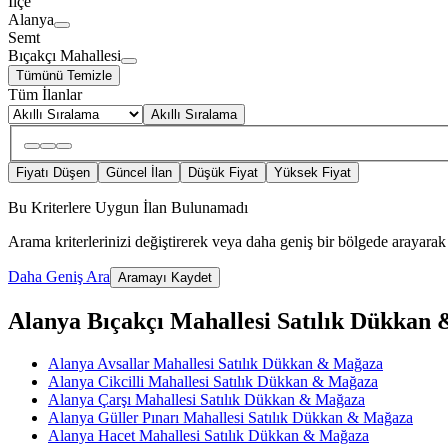
İlçe
Alanya
Semt
Bıçakçı Mahallesi
Tümünü Temizle
Tüm İlanlar
Akıllı Sıralama
Fiyatı Düşen
Güncel İlan
Düşük Fiyat
Yüksek Fiyat
Bu Kriterlere Uygun İlan Bulunamadı
Arama kriterlerinizi değiştirerek veya daha geniş bir bölgede arayarak 
Daha Geniş Ara
Aramayı Kaydet
Alanya Bıçakçı Mahallesi Satılık Dükkan &
Alanya Avsallar Mahallesi Satılık Dükkan & Mağaza
Alanya Cikcilli Mahallesi Satılık Dükkan & Mağaza
Alanya Çarşı Mahallesi Satılık Dükkan & Mağaza
Alanya Güller Pınarı Mahallesi Satılık Dükkan & Mağaza
Alanya Hacet Mahallesi Satılık Dükkan & Mağaza