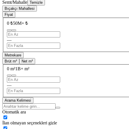
Semt/Mahalle
Temizle
Bıçakçı Mahallesi
Fiyat
0 ₺
50M+ ₺
—
Metrekare
Brüt m²
Net m²
0 m²
1B+ m²
—
Arama Kelimesi
Otomatik ara
İlan olmayan seçenekleri gizle