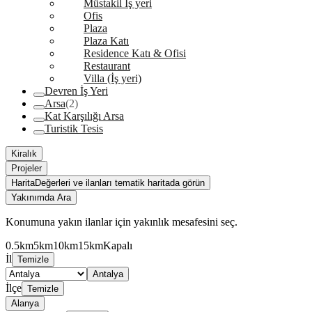
Müstakil İş yeri
Ofis
Plaza
Plaza Katı
Residence Katı & Ofisi
Restaurant
Villa (İş yeri)
Devren İş Yeri
Arsa
(2)
Kat Karşılığı Arsa
Turistik Tesis
Kiralık
Projeler
Harita
Değerleri ve ilanları tematik haritada görün
Yakınımda Ara
Konumuna yakın ilanlar için yakınlık mesafesini seç.
0.5km
5km
10km
15km
Kapalı
İl
Temizle
Antalya
İlçe
Temizle
Alanya