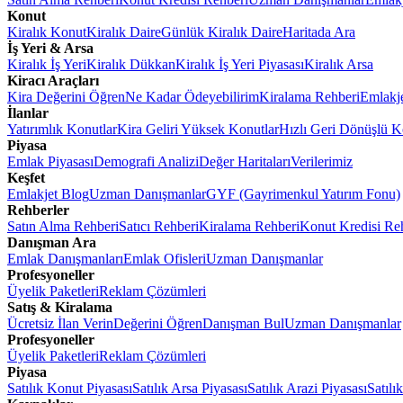
Konut
Kiralık Konut
Kiralık Daire
Günlük Kiralık Daire
Haritada Ara
İş Yeri & Arsa
Kiralık İş Yeri
Kiralık Dükkan
Kiralık İş Yeri Piyasası
Kiralık Arsa
Kiracı Araçları
Kira Değerini Öğren
Ne Kadar Ödeyebilirim
Kiralama Rehberi
Emlakj
İlanlar
Yatırımlık Konutlar
Kira Geliri Yüksek Konutlar
Hızlı Geri Dönüşlü K
Piyasa
Emlak Piyasası
Demografi Analizi
Değer Haritaları
Verilerimiz
Keşfet
Emlakjet Blog
Uzman Danışmanlar
GYF (Gayrimenkul Yatırım Fonu)
Rehberler
Satın Alma Rehberi
Satıcı Rehberi
Kiralama Rehberi
Konut Kredisi Re
Danışman Ara
Emlak Danışmanları
Emlak Ofisleri
Uzman Danışmanlar
Profesyoneller
Üyelik Paketleri
Reklam Çözümleri
Satış & Kiralama
Ücretsiz İlan Verin
Değerini Öğren
Danışman Bul
Uzman Danışmanlar
Profesyoneller
Üyelik Paketleri
Reklam Çözümleri
Piyasa
Satılık Konut Piyasası
Satılık Arsa Piyasası
Satılık Arazi Piyasası
Satılı