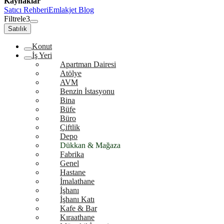
Kaynaklar
Satıcı Rehberi
Emlakjet Blog
Filtrele
3
Satılık
Konut
İş Yeri
Apartman Dairesi
Atölye
AVM
Benzin İstasyonu
Bina
Büfe
Büro
Çiftlik
Depo
Dükkan & Mağaza
Fabrika
Genel
Hastane
İmalathane
İşhanı
İşhanı Katı
Kafe & Bar
Kıraathane