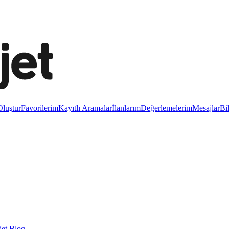
luştur
Favorilerim
Kayıtlı Aramalar
İlanlarım
Değerlemelerim
Mesajlar
Bi
et Blog