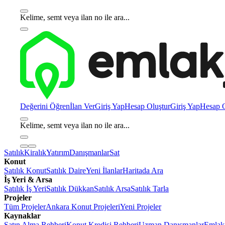
Kelime, semt veya ilan no ile ara...
Değerini Öğren
İlan Ver
Giriş Yap
Hesap Oluştur
Giriş Yap
Hesap O
Kelime, semt veya ilan no ile ara...
Satılık
Kiralık
Yatırım
Danışmanlar
Sat
Konut
Satılık Konut
Satılık Daire
Yeni İlanlar
Haritada Ara
İş Yeri & Arsa
Satılık İş Yeri
Satılık Dükkan
Satılık Arsa
Satılık Tarla
Projeler
Tüm Projeler
Ankara Konut Projeleri
Yeni Projeler
Kaynaklar
Satın Alma Rehberi
Konut Kredisi Rehberi
Uzman Danışmanlar
Emlakj