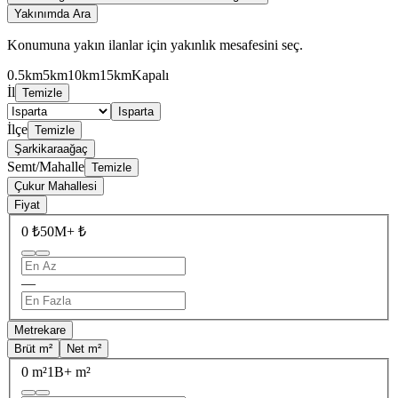
Yakınımda Ara
Konumuna yakın ilanlar için yakınlık mesafesini seç.
0.5km
5km
10km
15km
Kapalı
İl
Temizle
Isparta
İlçe
Temizle
Şarkikaraağaç
Semt/Mahalle
Temizle
Çukur Mahallesi
Fiyat
0 ₺
50M+ ₺
—
Metrekare
Brüt m²
Net m²
0 m²
1B+ m²