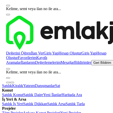
Kelime, semt veya ilan no ile ara...
Değerini Öğren
İlan Ver
Giriş Yap
Hesap Oluştur
Giriş Yap
Hesap
Oluştur
Favorilerim
Kayıtlı
Aramalar
İlanlarım
Değerlemelerim
Mesajlar
Bildirimler
Geri Bildirim
Kelime, semt veya ilan no ile ara...
Satılık
Kiralık
Yatırım
Danışmanlar
Sat
Konut
Satılık Konut
Satılık Daire
Yeni İlanlar
Haritada Ara
İş Yeri & Arsa
Satılık İş Yeri
Satılık Dükkan
Satılık Arsa
Satılık Tarla
Projeler
Tüm Projeler
Ankara Konut Projeleri
Yeni Projeler