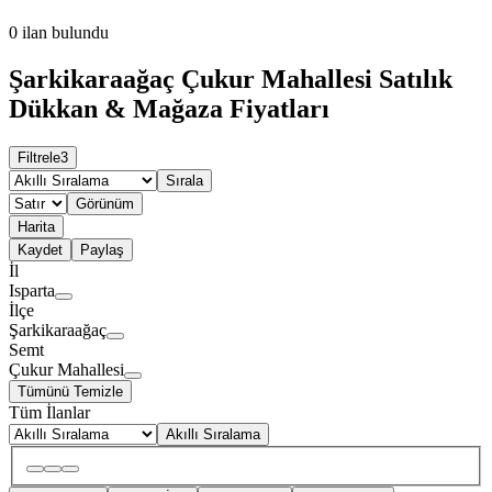
0
ilan bulundu
Şarkikaraağaç Çukur Mahallesi Satılık
Dükkan & Mağaza Fiyatları
Filtrele
3
Sırala
Görünüm
Harita
Kaydet
Paylaş
İl
Isparta
İlçe
Şarkikaraağaç
Semt
Çukur Mahallesi
Tümünü Temizle
Tüm İlanlar
Akıllı Sıralama