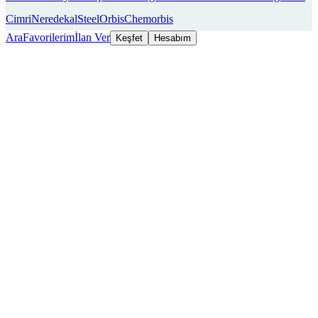
Cimri
Neredekal
SteelOrbis
Chemorbis
Ara
Favorilerim
İlan Ver
Keşfet
Hesabım