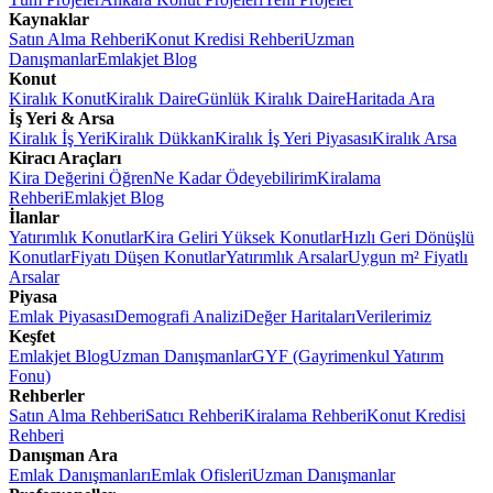
Kaynaklar
Satın Alma Rehberi
Konut Kredisi Rehberi
Uzman
Danışmanlar
Emlakjet Blog
Konut
Kiralık Konut
Kiralık Daire
Günlük Kiralık Daire
Haritada Ara
İş Yeri & Arsa
Kiralık İş Yeri
Kiralık Dükkan
Kiralık İş Yeri Piyasası
Kiralık Arsa
Kiracı Araçları
Kira Değerini Öğren
Ne Kadar Ödeyebilirim
Kiralama
Rehberi
Emlakjet Blog
İlanlar
Yatırımlık Konutlar
Kira Geliri Yüksek Konutlar
Hızlı Geri Dönüşlü
Konutlar
Fiyatı Düşen Konutlar
Yatırımlık Arsalar
Uygun m² Fiyatlı
Arsalar
Piyasa
Emlak Piyasası
Demografi Analizi
Değer Haritaları
Verilerimiz
Keşfet
Emlakjet Blog
Uzman Danışmanlar
GYF (Gayrimenkul Yatırım
Fonu)
Rehberler
Satın Alma Rehberi
Satıcı Rehberi
Kiralama Rehberi
Konut Kredisi
Rehberi
Danışman Ara
Emlak Danışmanları
Emlak Ofisleri
Uzman Danışmanlar