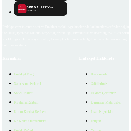
APP GALLERY
'den
İNDİRİN
Emlakjet.com internet sitesi ve Emlakjet mobil uygulamalarında kullanıcılar tarafından sağlana
ilan, bilgi, içerik ve görselin gerçekliği, orijinalliği, güvenilirliği ve doğruluğuna ilişkin soru
içerikleri giren kullanıcıya ait olup, Emlakjet'in bu hususlarla ilgili herhangi bir sorumluluğu
bulunmamaktadır.
Kaynaklar
Emlakjet Hakkında
Emlakjet Blog
Hakkımızda
Satın Alma Rehberi
Ödüllerimiz
Satıcı Rehberi
Reklam Çözümleri
Kiralama Rehberi
Kurumsal Materyaller
Konut Kredisi Rehberi
İnsan Kaynakları
Ne Kadar Ödeyebilirim
İletişim
Emlak Değeri
Yardım