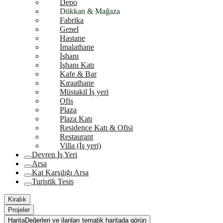
Depo
Dükkan & Mağaza
Fabrika
Genel
Hastane
İmalathane
İşhanı
İşhanı Katı
Kafe & Bar
Kıraathane
Müstakil İş yeri
Ofis
Plaza
Plaza Katı
Residence Katı & Ofisi
Restaurant
Villa (İş yeri)
Devren İş Yeri
Arsa
Kat Karşılığı Arsa
Turistik Tesis
Kiralık
Projeler
Harita
Değerleri ve ilanları tematik haritada görün