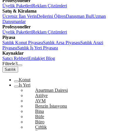
Profesyoneller
Üyelik Paketleri
Reklam Çözümleri
Satış & Kiralama
Ücretsiz İlan Verin
Değerini Öğren
Danışman Bul
Uzman
Danışmanlar
Profesyoneller
Üyelik Paketleri
Reklam Çözümleri
Piyasa
Satılık Konut Piyasası
Satılık Arsa Piyasası
Satılık Arazi
Piyasası
Satılık İş Yeri Piyasası
Kaynaklar
Satıcı Rehberi
Emlakjet Blog
Filtrele
3
Satılık
Konut
İş Yeri
Apartman Dairesi
Atölye
AVM
Benzin İstasyonu
Bina
Büfe
Büro
Çiftlik