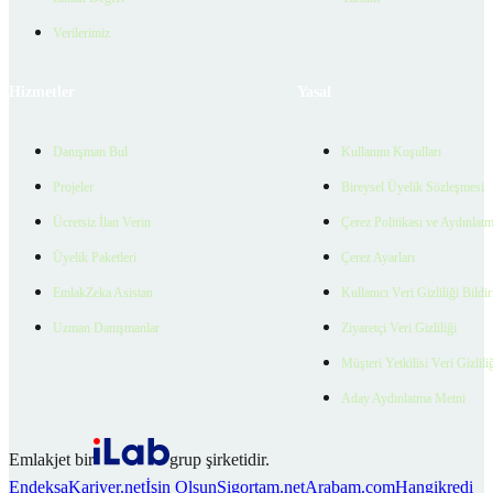
Verilerimiz
Hizmetler
Yasal
Danışman Bul
Kullanım Koşulları
Projeler
Bireysel Üyelik Sözleşmesi
Ücretsiz İlan Verin
Çerez Politikası ve Aydınlat
Üyelik Paketleri
Çerez Ayarları
EmlakZeka Asistan
Kullanıcı Veri Gizliliği Bildi
Uzman Danışmanlar
Ziyaretçi Veri Gizliliği
Müşteri Yetkilisi Veri Gizlili
Aday Aydınlatma Metni
Emlakjet bir
grup şirketidir.
Endeksa
Kariyer.net
İşin Olsun
Sigortam.net
Arabam.com
Hangikredi