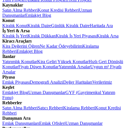
Kaynaklar
Satın Alma Rehberi
Konut Kredisi Rehberi
Uzman
Danışmanlar
Emlakjet Blog
Konut
Kiralık Konut
Kiralık Daire
Günlük Kiralık Daire
Haritada Ara
İş Yeri & Arsa
Kiralık İş Yeri
Kiralık Dükkan
Kiralık İş Yeri Piyasası
Kiralık Arsa
Kiracı Araçları
Kira Değerini Öğren
Ne Kadar Ödeyebilirim
Kiralama
Rehberi
Emlakjet Blog
İlanlar
Yatırımlık Konutlar
Kira Geliri Yüksek Konutlar
Hızlı Geri Dönüşlü
Konutlar
Fiyatı Düşen Konutlar
Yatırımlık Arsalar
Uygun m² Fiyatlı
Arsalar
Piyasa
Emlak Piyasası
Demografi Analizi
Değer Haritaları
Verilerimiz
Keşfet
Emlakjet Blog
Uzman Danışmanlar
GYF (Gayrimenkul Yatırım
Fonu)
Rehberler
Satın Alma Rehberi
Satıcı Rehberi
Kiralama Rehberi
Konut Kredisi
Rehberi
Danışman Ara
Emlak Danışmanları
Emlak Ofisleri
Uzman Danışmanlar