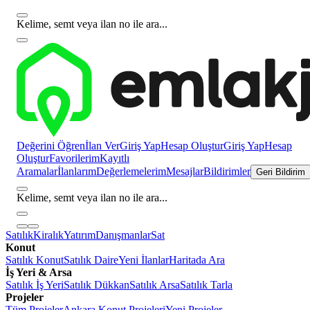
Kelime, semt veya ilan no ile ara...
Değerini Öğren
İlan Ver
Giriş Yap
Hesap Oluştur
Giriş Yap
Hesap
Oluştur
Favorilerim
Kayıtlı
Aramalar
İlanlarım
Değerlemelerim
Mesajlar
Bildirimler
Geri Bildirim
Kelime, semt veya ilan no ile ara...
Satılık
Kiralık
Yatırım
Danışmanlar
Sat
Konut
Satılık Konut
Satılık Daire
Yeni İlanlar
Haritada Ara
İş Yeri & Arsa
Satılık İş Yeri
Satılık Dükkan
Satılık Arsa
Satılık Tarla
Projeler
Tüm Projeler
Ankara Konut Projeleri
Yeni Projeler