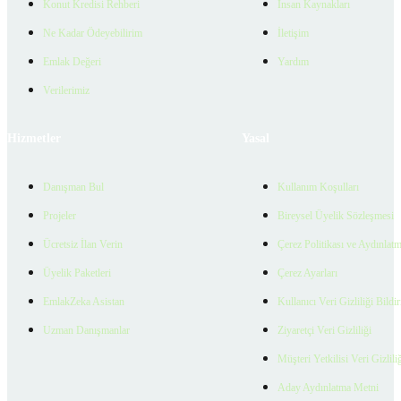
Konut Kredisi Rehberi
İnsan Kaynakları
Ne Kadar Ödeyebilirim
İletişim
Emlak Değeri
Yardım
Verilerimiz
Hizmetler
Yasal
Danışman Bul
Kullanım Koşulları
Projeler
Bireysel Üyelik Sözleşmesi
Ücretsiz İlan Verin
Çerez Politikası ve Aydınlat
Üyelik Paketleri
Çerez Ayarları
EmlakZeka Asistan
Kullanıcı Veri Gizliliği Bildi
Uzman Danışmanlar
Ziyaretçi Veri Gizliliği
Müşteri Yetkilisi Veri Gizlili
Aday Aydınlatma Metni