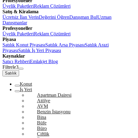
Profesyoneller
Üyelik Paketleri
Reklam Çözümleri
Satış & Kiralama
Ücretsiz İlan Verin
Değerini Öğren
Danışman Bul
Uzman
Danışmanlar
Profesyoneller
Üyelik Paketleri
Reklam Çözümleri
Piyasa
Satılık Konut Piyasası
Satılık Arsa Piyasası
Satılık Arazi
Piyasası
Satılık İş Yeri Piyasası
Kaynaklar
Satıcı Rehberi
Emlakjet Blog
Filtrele
3
Satılık
Konut
İş Yeri
Apartman Dairesi
Atölye
AVM
Benzin İstasyonu
Bina
Büfe
Büro
Çiftlik