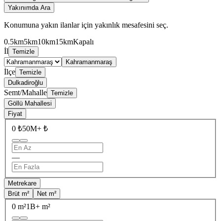
Yakınımda Ara
Konumuna yakın ilanlar için yakınlık mesafesini seç.
0.5km
5km
10km
15km
Kapalı
İl
Temizle
Kahramanmaraş
İlçe
Temizle
Dulkadiroğlu
Semt/Mahalle
Temizle
Göllü Mahallesi
Fiyat
0 ₺
50M+ ₺
—
Metrekare
Brüt m²
Net m²
0 m²
1B+ m²