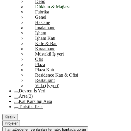
Depo
Dükkan & Mağaza
Fabrika
Genel
Hastane
İmalathane
İşhanı
İşhanı Katı
Kafe & Bar
Kıraathane
Müstakil İş yeri
Ofis
Plaza
Plaza Katı
Residence Katı & Ofisi
Restaurant
Villa (İş yeri)
Devren İş Yeri
Arsa
(2)
Kat Karşılığı Arsa
Turistik Tesis
Kiralık
Projeler
Harita
Değerleri ve ilanları tematik haritada görün