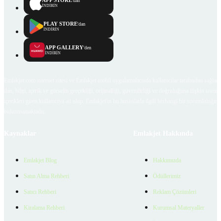
'dan
İNDİRİN
PLAY STORE
'dan
İNDİRİN
APP GALLERY
'den
İNDİRİN
Emlakjet.com internet sitesi ve Emlakjet mobil uygulamalarında kullanıcılar tarafından sağlana
ilan, bilgi, içerik ve görselin gerçekliği, orijinalliği, güvenilirliği ve doğruluğuna ilişkin soru
içerikleri giren kullanıcıya ait olup, Emlakjet'in bu hususlarla ilgili herhangi bir sorumluluğu
bulunmamaktadır.
Kaynaklar
Emlakjet Hakkında
Emlakjet Blog
Hakkımızda
Satın Alma Rehberi
Ödüllerimiz
Satıcı Rehberi
Reklam Çözümleri
Kiralama Rehberi
Kurumsal Materyaller