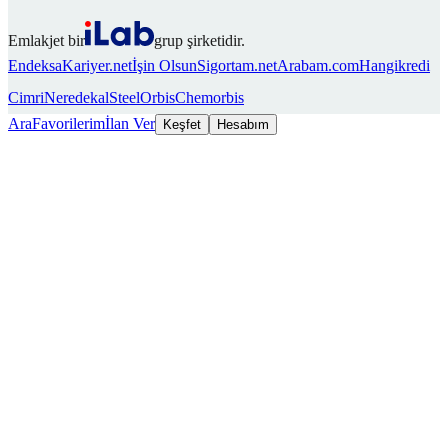
Emlakjet bir
grup şirketidir.
Endeksa
Kariyer.net
İşin Olsun
Sigortam.net
Arabam.com
Hangikredi
Cimri
Neredekal
SteelOrbis
Chemorbis
Ara
Favorilerim
İlan Ver
Keşfet
Hesabım