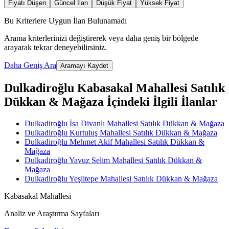
Fiyatı Düşen
Güncel İlan
Düşük Fiyat
Yüksek Fiyat
Bu Kriterlere Uygun İlan Bulunamadı
Arama kriterlerinizi değiştirerek veya daha geniş bir bölgede
arayarak tekrar deneyebilirsiniz.
Daha Geniş Ara
Aramayı Kaydet
Dulkadiroğlu Kabasakal Mahallesi Satılık
Dükkan & Mağaza İçindeki İlgili İlanlar
Dulkadiroğlu İsa Divanlı Mahallesi Satılık Dükkan & Mağaza
Dulkadiroğlu Kurtuluş Mahallesi Satılık Dükkan & Mağaza
Dulkadiroğlu Mehmet Akif Mahallesi Satılık Dükkan &
Mağaza
Dulkadiroğlu Yavuz Selim Mahallesi Satılık Dükkan &
Mağaza
Dulkadiroğlu Yeşiltepe Mahallesi Satılık Dükkan & Mağaza
Kabasakal Mahallesi
Analiz ve Araştırma Sayfaları