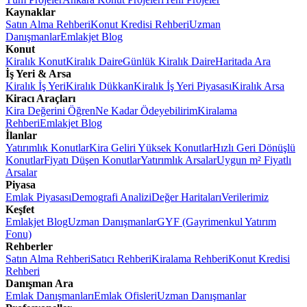
Kaynaklar
Satın Alma Rehberi
Konut Kredisi Rehberi
Uzman
Danışmanlar
Emlakjet Blog
Konut
Kiralık Konut
Kiralık Daire
Günlük Kiralık Daire
Haritada Ara
İş Yeri & Arsa
Kiralık İş Yeri
Kiralık Dükkan
Kiralık İş Yeri Piyasası
Kiralık Arsa
Kiracı Araçları
Kira Değerini Öğren
Ne Kadar Ödeyebilirim
Kiralama
Rehberi
Emlakjet Blog
İlanlar
Yatırımlık Konutlar
Kira Geliri Yüksek Konutlar
Hızlı Geri Dönüşlü
Konutlar
Fiyatı Düşen Konutlar
Yatırımlık Arsalar
Uygun m² Fiyatlı
Arsalar
Piyasa
Emlak Piyasası
Demografi Analizi
Değer Haritaları
Verilerimiz
Keşfet
Emlakjet Blog
Uzman Danışmanlar
GYF (Gayrimenkul Yatırım
Fonu)
Rehberler
Satın Alma Rehberi
Satıcı Rehberi
Kiralama Rehberi
Konut Kredisi
Rehberi
Danışman Ara
Emlak Danışmanları
Emlak Ofisleri
Uzman Danışmanlar