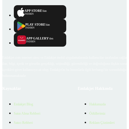
APP STORE
'dan
İNDİRİN
PLAY STORE
'dan
İNDİRİN
APP GALLERY
'den
İNDİRİN
Emlakjet.com internet sitesi ve Emlakjet mobil uygulamalarında kullanıcılar tarafından sağlana
ilan, bilgi, içerik ve görselin gerçekliği, orijinalliği, güvenilirliği ve doğruluğuna ilişkin soru
içerikleri giren kullanıcıya ait olup, Emlakjet'in bu hususlarla ilgili herhangi bir sorumluluğu
bulunmamaktadır.
Kaynaklar
Emlakjet Hakkında
Emlakjet Blog
Hakkımızda
Satın Alma Rehberi
Ödüllerimiz
Satıcı Rehberi
Reklam Çözümleri