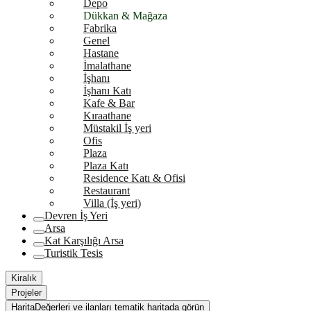
Depo
Dükkan & Mağaza
Fabrika
Genel
Hastane
İmalathane
İşhanı
İşhanı Katı
Kafe & Bar
Kıraathane
Müstakil İş yeri
Ofis
Plaza
Plaza Katı
Residence Katı & Ofisi
Restaurant
Villa (İş yeri)
Devren İş Yeri
Arsa
Kat Karşılığı Arsa
Turistik Tesis
Kiralık
Projeler
Harita
Değerleri ve ilanları tematik haritada görün