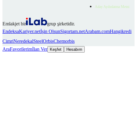
Aday Aydınlatma Metni
Emlakjet bir
grup şirketidir.
Endeksa
Kariyer.net
İşin Olsun
Sigortam.net
Arabam.com
Hangikredi
Cimri
Neredekal
SteelOrbis
Chemorbis
Ara
Favorilerim
İlan Ver
Keşfet
Hesabım