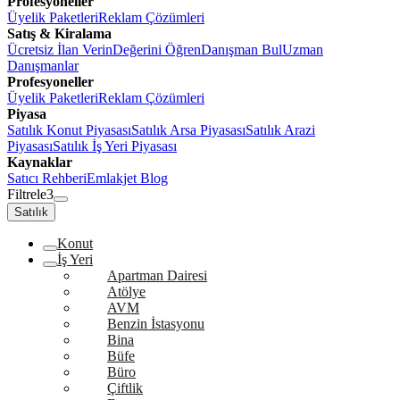
Profesyoneller
Üyelik Paketleri
Reklam Çözümleri
Satış & Kiralama
Ücretsiz İlan Verin
Değerini Öğren
Danışman Bul
Uzman
Danışmanlar
Profesyoneller
Üyelik Paketleri
Reklam Çözümleri
Piyasa
Satılık Konut Piyasası
Satılık Arsa Piyasası
Satılık Arazi
Piyasası
Satılık İş Yeri Piyasası
Kaynaklar
Satıcı Rehberi
Emlakjet Blog
Filtrele
3
Satılık
Konut
İş Yeri
Apartman Dairesi
Atölye
AVM
Benzin İstasyonu
Bina
Büfe
Büro
Çiftlik