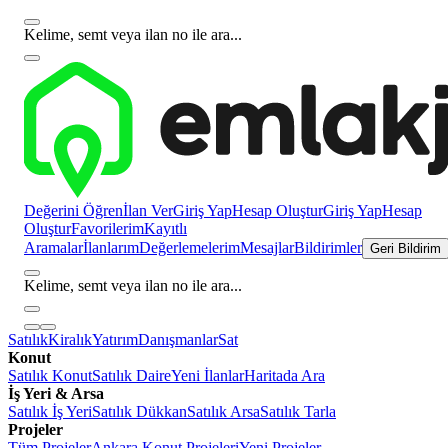
Kelime, semt veya ilan no ile ara...
Değerini Öğren
İlan Ver
Giriş Yap
Hesap Oluştur
Giriş Yap
Hesap
Oluştur
Favorilerim
Kayıtlı
Aramalar
İlanlarım
Değerlemelerim
Mesajlar
Bildirimler
Geri Bildirim
Kelime, semt veya ilan no ile ara...
Satılık
Kiralık
Yatırım
Danışmanlar
Sat
Konut
Satılık Konut
Satılık Daire
Yeni İlanlar
Haritada Ara
İş Yeri & Arsa
Satılık İş Yeri
Satılık Dükkan
Satılık Arsa
Satılık Tarla
Projeler
Tüm Projeler
Ankara Konut Projeleri
Yeni Projeler