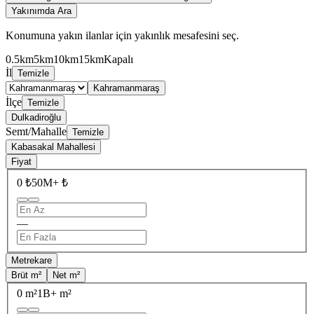
Yakınımda Ara
Konumuna yakın ilanlar için yakınlık mesafesini seç.
0.5km
5km
10km
15km
Kapalı
İl
Temizle
Kahramanmaraş
İlçe
Temizle
Dulkadiroğlu
Semt/Mahalle
Temizle
Kabasakal Mahallesi
Fiyat
0 ₺
50M+ ₺
—
Metrekare
Brüt m²
Net m²
0 m²
1B+ m²