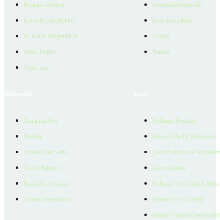
Kiralama Rehberi
Kurumsal Materyaller
Konut Kredisi Rehberi
İnsan Kaynakları
Ne Kadar Ödeyebilirim
İletişim
Emlak Değeri
Yardım
Verilerimiz
Hizmetler
Yasal
Danışman Bul
Kullanım Koşulları
Projeler
Bireysel Üyelik Sözleşmesi
Ücretsiz İlan Verin
Çerez Politikası ve Aydınlat
Üyelik Paketleri
Çerez Ayarları
EmlakZeka Asistan
Kullanıcı Veri Gizliliği Bildi
Uzman Danışmanlar
Ziyaretçi Veri Gizliliği
Müşteri Yetkilisi Veri Gizlili