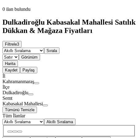
0
ilan bulundu
Dulkadiroğlu Kabasakal Mahallesi Satılık
Dükkan & Mağaza Fiyatları
Filtrele
3
Sırala
Görünüm
Harita
Kaydet
Paylaş
İl
Kahramanmaraş
İlçe
Dulkadiroğlu
Semt
Kabasakal Mahallesi
Tümünü Temizle
Tüm İlanlar
Akıllı Sıralama